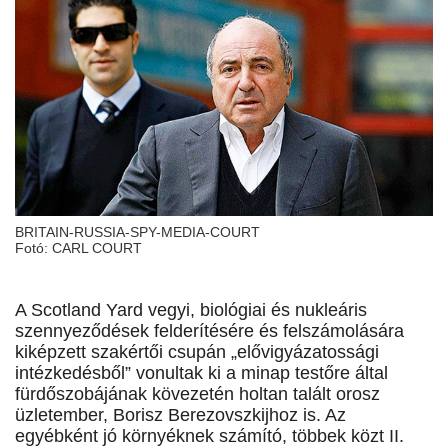
BRITAIN-RUSSIA-SPY-MEDIA-COURT
Fotó: CARL COURT
A Scotland Yard vegyi, biológiai és nukleáris
szennyeződések felderítésére és felszámolására
kiképzett szakértői csupán „elővigyázatossági
intézkedésből” vonultak ki a minap testőre által
fürdőszobájának kövezetén holtan talált orosz
üzletember, Borisz Berezovszkijhoz is. Az
egyébként jó környéknek számító, többek közt II.