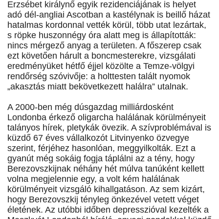
Erzsébet királynő egyik rezidenciájának is helyet
adó dél-angliai Ascotban a kastélynak is beillő házat
hatalmas kordonnal vették körül, több utat lezártak,
s röpke huszonnégy óra alatt meg is állapították:
nincs mérgező anyag a területen. A főszerep csak
ezt követően hárult a boncmesterekre, vizsgálati
eredményüket hétfő éjjel közölte a Temze-völgyi
rendőrség szóvivője: a holttesten talált nyomok
„akasztás miatt bekövetkezett halálra” utalnak.
A 2000-ben még dúsgazdag milliárdosként
Londonba érkező oligarcha halálának körülményeit
talányos hírek, pletykák övezik. A szívproblémával is
küzdő 67 éves vállalkozót Litvinyenko özvegye
szerint, férjéhez hasonlóan, meggyilkolták. Ezt a
gyanút még sokáig fogja táplálni az a tény, hogy
Berezovszkijnak néhány hét múlva tanúként kellett
volna megjelennie egy, a volt kém halálának
körülményeit vizsgáló kihallgatáson. Az sem kizárt,
hogy Berezovszkij tényleg önkezével vetett véget
életének. Az utóbbi időben depresszióval kezelték a