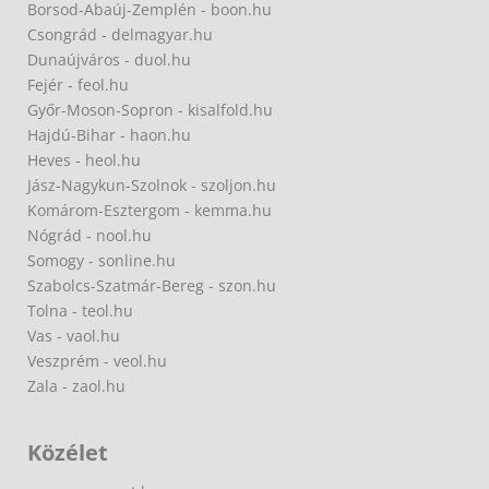
Borsod-Abaúj-Zemplén - boon.hu
Csongrád - delmagyar.hu
Dunaújváros - duol.hu
Fejér - feol.hu
Győr-Moson-Sopron - kisalfold.hu
Hajdú-Bihar - haon.hu
Heves - heol.hu
Jász-Nagykun-Szolnok - szoljon.hu
Komárom-Esztergom - kemma.hu
Nógrád - nool.hu
Somogy - sonline.hu
Szabolcs-Szatmár-Bereg - szon.hu
Tolna - teol.hu
Vas - vaol.hu
Veszprém - veol.hu
Zala - zaol.hu
Közélet