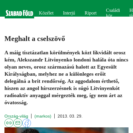
Családi
H
Közélet
Interjú
Riport
kör
tá
Meghalt a cselszövő
A máig tisztázatlan körülmények közt likvidált orosz
kém, Alekszandr Litvinyenko londoni halála óta nincs
olyan neves, orosz származású halott az Egyesült
Királyságban, melyhez ne a különleges erőit
delegálná a brit rendőrség. Az aggodalom érthető,
hiszen az angol hírszerzésnek is súgó Litvinyenkót
radioaktív anyaggal mérgezték meg, így nem árt az
óvatosság.
Ország-világ
(markos)
2013. 03. 29.