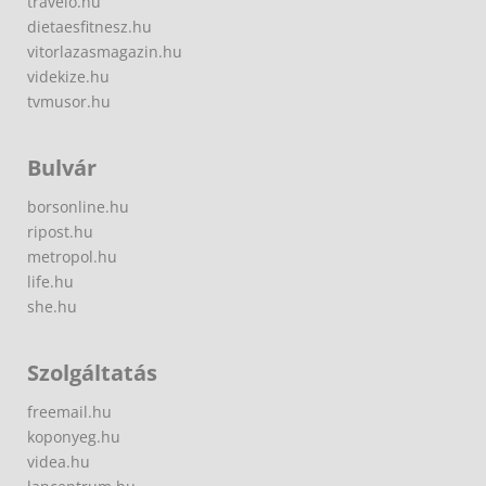
travelo.hu
dietaesfitnesz.hu
vitorlazasmagazin.hu
videkize.hu
tvmusor.hu
Bulvár
borsonline.hu
ripost.hu
metropol.hu
life.hu
she.hu
Szolgáltatás
freemail.hu
koponyeg.hu
videa.hu