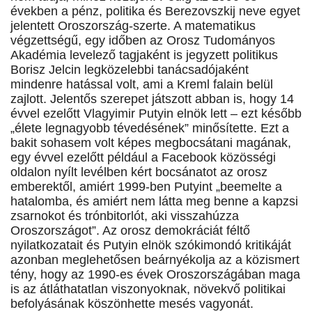
években a pénz, politika és Berezovszkij neve egyet
jelentett Oroszország-szerte. A matematikus
végzettségű, egy időben az Orosz Tudományos
Akadémia levelező tagjaként is jegyzett politikus
Borisz Jelcin legközelebbi tanácsadójaként
mindenre hatással volt, ami a Kreml falain belül
zajlott. Jelentős szerepet játszott abban is, hogy 14
évvel ezelőtt Vlagyimir Putyin elnök lett – ezt később
„élete legnagyobb tévedésének” minősítette. Ezt a
bakit sohasem volt képes megbocsátani magának,
egy évvel ezelőtt például a Facebook közösségi
oldalon nyílt levélben kért bocsánatot az orosz
emberektől, amiért 1999-ben Putyint „beemelte a
hatalomba, és amiért nem látta meg benne a kapzsi
zsarnokot és trónbitorlót, aki visszahúzza
Oroszországot”. Az orosz demokráciát féltő
nyilatkozatait és Putyin elnök szókimondó kritikáját
azonban meglehetősen beárnyékolja az a közismert
tény, hogy az 1990-es évek Oroszországában maga
is az átláthatatlan viszonyoknak, növekvő politikai
befolyásának köszönhette mesés vagyonát.