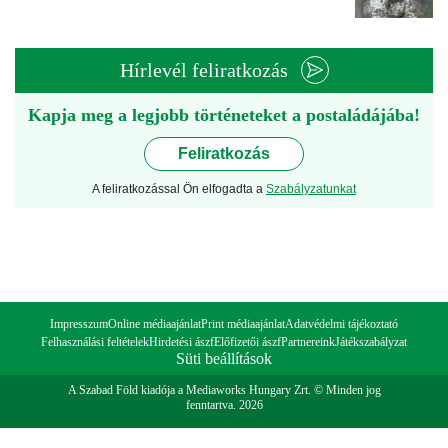
Hírlevél feliratkozás
Kapja meg a legjobb történeteket a postaládájába!
Feliratkozás
A feliratkozással Ön elfogadta a
Szabályzatunkat
Impresszum
Online médiaajánlat
Print médiaajánlat
Adatvédelmi tájékoztató
Felhasználási feltételek
Hirdetési ászf
Előfizetői ászf
Partnereink
Játékszabályzat
Süti beállítások
A Szabad Föld kiadója a Mediaworks Hungary Zrt. © Minden jog
fenntartva. 2026