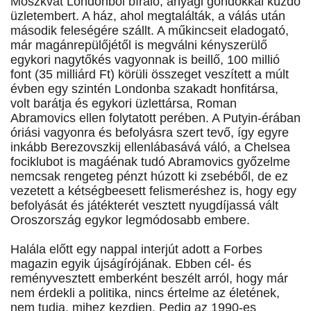
Moszkvát Londonból bíráló, anyagi gondokkal küzdő
üzletembert. A ház, ahol megtalálták, a válás után
második feleségére szállt. A műkincseit eladogató,
már magánrepülőjétől is megválni kényszerülő
egykori nagytőkés vagyonnak is beillő, 100 millió
font (35 milliárd Ft) körüli összeget veszített a múlt
évben egy szintén Londonba szakadt honfitársa,
volt barátja és egykori üzlettársa, Roman
Abramovics ellen folytatott perében. A Putyin-érában
óriási vagyonra és befolyásra szert tevő, így egyre
inkább Berezovszkij ellenlábasává váló, a Chelsea
fociklubot is magáénak tudó Abramovics győzelme
nemcsak rengeteg pénzt húzott ki zsebéből, de ez
vezetett a kétségbeesett felismeréshez is, hogy egy
befolyását és játékterét vesztett nyugdíjassá vált
Oroszország egykor legmódosabb embere.
Halála előtt egy nappal interjút adott a Forbes
magazin egyik újságírójának. Ebben cél- és
reményvesztett emberként beszélt arról, hogy már
nem érdekli a politika, nincs értelme az életének,
nem tudja, mihez kezdjen. Pedig az 1990-es