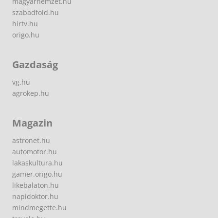
magyarnemzet.hu
szabadfold.hu
hirtv.hu
origo.hu
Gazdaság
vg.hu
agrokep.hu
Magazin
astronet.hu
automotor.hu
lakaskultura.hu
gamer.origo.hu
likebalaton.hu
napidoktor.hu
mindmegette.hu