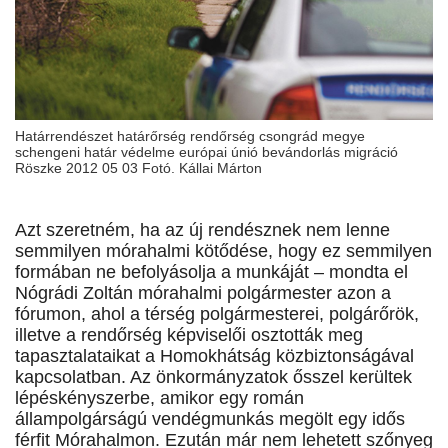
Határrendészet határőrség rendőrség csongrád megye
schengeni határ védelme európai únió bevándorlás migráció
Röszke 2012 05 03 Fotó. Kállai Márton
Azt szeretném, ha az új rendésznek nem lenne
semmilyen mórahalmi kötődése, hogy ez semmilyen
formában ne befolyásolja a munkáját – mondta el
Nógrádi Zoltán mórahalmi polgármester azon a
fórumon, ahol a térség polgármesterei, polgárőrök,
illetve a rendőrség képviselői osztották meg
tapasztalataikat a Homokhátság közbiztonságával
kapcsolatban. Az önkormányzatok ősszel kerültek
lépéskényszerbe, amikor egy román
állampolgárságú vendégmunkás megölt egy idős
férfit Mórahalmon. Ezután már nem lehetett szőnyeg