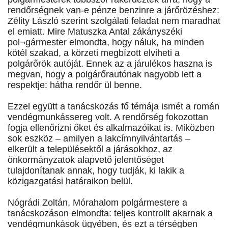
rendőrségnek van-e pénze benzinre a járőrözéshez:
Zélity László szerint szolgálati feladat nem maradhat
el emiatt. Mire Matuszka Antal zákányszéki
pol¬gármester elmondta, hogy náluk, ha minden
kötél szakad, a körzeti megbízott elviheti a
polgárőrök autóját. Ennek az a járulékos haszna is
megvan, hogy a polgárőrautónak nagyobb lett a
respektje: hátha rendőr ül benne.
Ezzel együtt a tanácskozás fő témája ismét a román
vendégmunkássereg volt. A rendőrség fokozottan
fogja ellenőrizni őket és alkalmazóikat is. Miközben
sok eszköz – amilyen a lakcímnyilvántartás –
elkerült a településektől a járásokhoz, az
önkormányzatok alapvető jelentőséget
tulajdonítanak annak, hogy tudják, ki lakik a
közigazgatási határaikon belül.
Nógrádi Zoltán, Mórahalom polgármestere a
tanácskozáson elmondta: teljes kontrollt akarnak a
vendégmunkások ügyében, és ezt a térségben