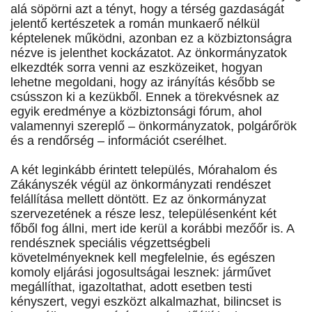
alá söpörni azt a tényt, hogy a térség gazdaságát
jelentő kertészetek a román munkaerő nélkül
képtelenek működni, azonban ez a közbiztonságra
nézve is jelenthet kockázatot. Az önkormányzatok
elkezdték sorra venni az eszközeiket, hogyan
lehetne megoldani, hogy az irányítás később se
csússzon ki a kezükből. Ennek a törekvésnek az
egyik eredménye a közbiztonsági fórum, ahol
valamennyi szereplő – önkormányzatok, polgárőrök
és a rendőrség – információt cserélhet.
A két leginkább érintett település, Mórahalom és
Zákányszék végül az önkormányzati rendészet
felállítása mellett döntött. Ez az önkormányzat
szervezetének a része lesz, településenként két
főből fog állni, mert ide kerül a korábbi mezőőr is. A
rendésznek speciális végzettségbeli
követelményeknek kell megfelelnie, és egészen
komoly eljárási jogosultságai lesznek: járművet
megállíthat, igazoltathat, adott esetben testi
kényszert, vegyi eszközt alkalmazhat, bilincset is