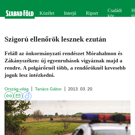
Családi
H
Közélet
Interjú
Riport
kör
tá
Szigorú ellenőrök lesznek ezután
Feláll az önkormányzati rendészet Mórahalmon és
Zákányszéken: új egyenruhások vigyáznak majd a
rendre. A polgárőrnél több, a rendőröknél kevesebb
joguk lesz intézkedni.
Ország-világ
Tanács Gábor
2013. 03. 20.