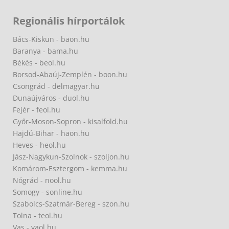
Regionális hírportálok
Bács-Kiskun - baon.hu
Baranya - bama.hu
Békés - beol.hu
Borsod-Abaúj-Zemplén - boon.hu
Csongrád - delmagyar.hu
Dunaújváros - duol.hu
Fejér - feol.hu
Győr-Moson-Sopron - kisalfold.hu
Hajdú-Bihar - haon.hu
Heves - heol.hu
Jász-Nagykun-Szolnok - szoljon.hu
Komárom-Esztergom - kemma.hu
Nógrád - nool.hu
Somogy - sonline.hu
Szabolcs-Szatmár-Bereg - szon.hu
Tolna - teol.hu
Vas - vaol.hu