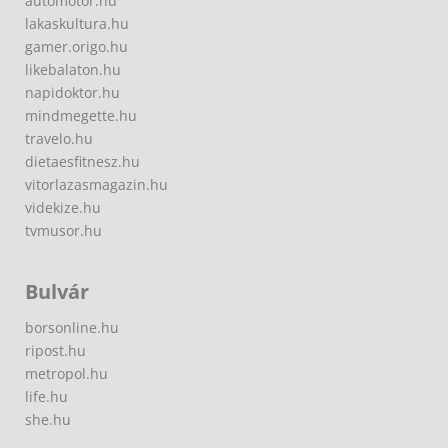
automotor.hu
lakaskultura.hu
gamer.origo.hu
likebalaton.hu
napidoktor.hu
mindmegette.hu
travelo.hu
dietaesfitnesz.hu
vitorlazasmagazin.hu
videkize.hu
tvmusor.hu
Bulvár
borsonline.hu
ripost.hu
metropol.hu
life.hu
she.hu