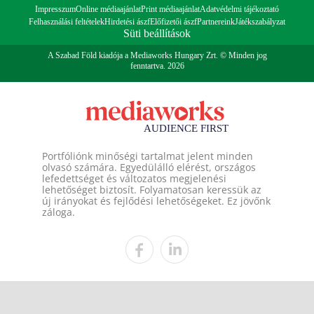
Impresszum
Online médiaajánlat
Print médiaajánlat
Adatvédelmi tájékoztató
Felhasználási feltételek
Hirdetési ászf
Előfizetői ászf
Partnereink
Játékszabályzat
Süti beállítások
A Szabad Föld kiadója a Mediaworks Hungary Zrt. © Minden jog
fenntartva. 2026
Portfóliónk minőségi tartalmat jelent minden
olvasó számára. Egyedülálló elérést, országos
lefedettséget és változatos megjelenési
lehetőséget biztosít. Folyamatosan keressük az
új irányokat és fejlődési lehetőségeket. Ez jövőnk
záloga.