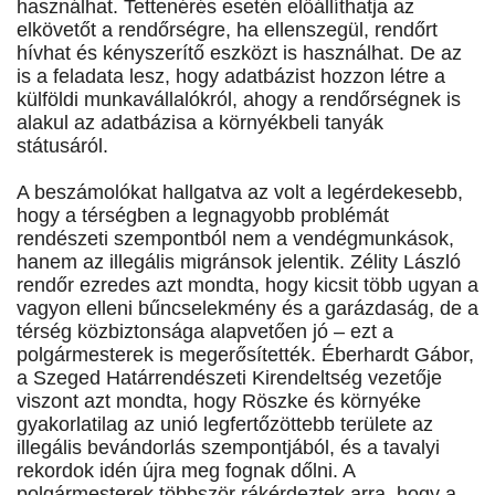
használhat. Tettenérés esetén előállíthatja az
elkövetőt a rendőrségre, ha ellenszegül, rendőrt
hívhat és kényszerítő eszközt is használhat. De az
is a feladata lesz, hogy adatbázist hozzon létre a
külföldi munkavállalókról, ahogy a rendőrségnek is
alakul az adatbázisa a környékbeli tanyák
státusáról.
A beszámolókat hallgatva az volt a legérdekesebb,
hogy a térségben a legnagyobb problémát
rendészeti szempontból nem a vendégmunkások,
hanem az illegális migránsok jelentik. Zélity László
rendőr ezredes azt mondta, hogy kicsit több ugyan a
vagyon elleni bűncselekmény és a garázdaság, de a
térség közbiztonsága alapvetően jó – ezt a
polgármesterek is megerősítették. Éberhardt Gábor,
a Szeged Határrendészeti Kirendeltség vezetője
viszont azt mondta, hogy Röszke és környéke
gyakorlatilag az unió legfertőzöttebb területe az
illegális bevándorlás szempontjából, és a tavalyi
rekordok idén újra meg fognak dőlni. A
polgármesterek többször rákérdeztek arra, hogy a