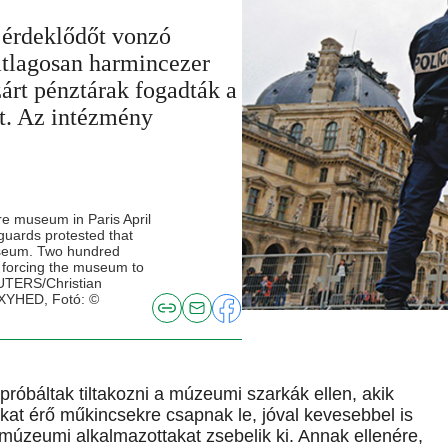
 érdeklődőt vonzó
átlagosan harmincezer
zárt pénztárak fogadták a
t. Az intézmény
re museum in Paris April
guards protested that
useum. Two hundred
 forcing the museum to
REUTERS/Christian
XYHED, Fotó: ©
próbáltak tiltakozni a múzeumi szarkák ellen, akik
 érő műkincsekre csapnak le, jóval kevesebbel is
 múzeumi alkalmazottakat zsebelik ki. Annak ellenére,