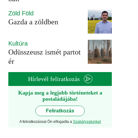
Zöld Föld
Gazda a zöldben
Kultúra
Odüsszeusz ismét partot
ér
Hírlevél feliratkozás
Kapja meg a legjobb történeteket a
postaládájába!
Feliratkozás
A feliratkozással Ön elfogadta a
Szabályzatunkat