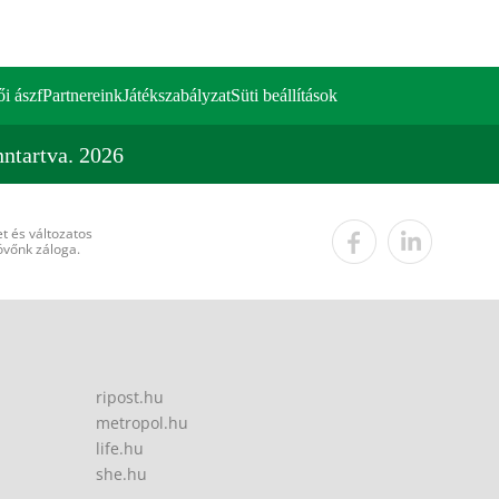
ői ászf
Partnereink
Játékszabályzat
Süti beállítások
ntartva. 2026
t és változatos
övőnk záloga.
ripost.hu
metropol.hu
life.hu
she.hu