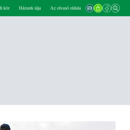
di kör
Házunk tája
Az olvasó oldala