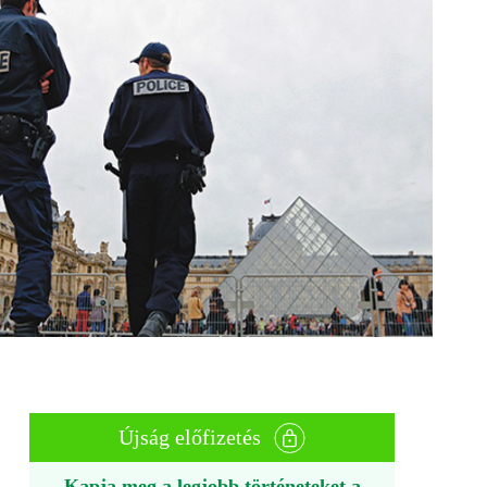
Újság előfizetés
Kapja meg a legjobb történeteket a