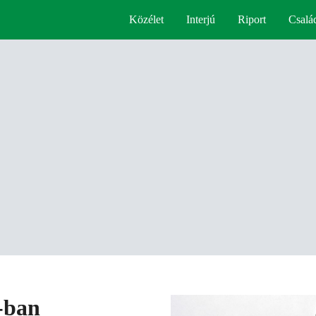
Közélet
Interjú
Riport
Csalá
-ban