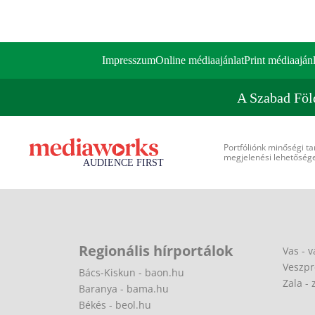
Impresszum
Online médiaajánlat
Print médiaajánl
A Szabad Föl
Portfóliónk minőségi ta
megjelenési lehetőséget
Regionális hírportálok
Vas - v
Veszpr
Bács-Kiskun - baon.hu
Zala - 
Baranya - bama.hu
Békés - beol.hu