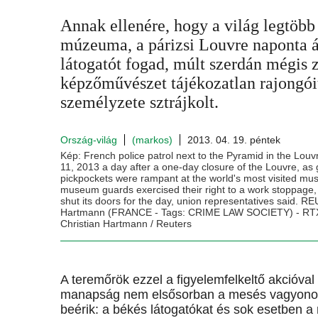
Annak ellenére, hogy a világ legtöbb
múzeuma, a párizsi Louvre naponta 
látogatót fogad, múlt szerdán mégis 
képzőművészet tájékozatlan rajongói
személyzete sztrájkolt.
Ország-világ
(markos)
2013. 04. 19. péntek
Kép: French police patrol next to the Pyramid in the Louv
11, 2013 a day after a one-day closure of the Louvre, as 
pickpockets were rampant at the world's most visited m
museum guards exercised their right to a work stoppage,
shut its doors for the day, union representatives said. 
Hartmann (FRANCE - Tags: CRIME LAW SOCIETY) - RT
Christian Hartmann / Reuters
A teremőrök ezzel a figyelemfelkeltő akcióval 
manapság nem elsősorban a mesés vagyonokat
beérik: a békés látogatókat és sok esetben a