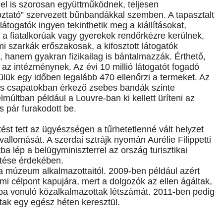
l is szorosan együttműködnek, teljesen
lkoztató” szervezett bűnbandákkal szemben. A tapasztalt
látogatók ingyen tekinthetik meg a kiállításokat,
a fiatalkorúak vagy gyerekek rendőrkézre kerülnek,
 szarkák erőszakosak, a kifosztott látogatók
hanem gyakran fizikailag is bántalmazzák. Érthető,
k az intézménynek. Az évi 10 millió látogatót fogadó
lük egy időben legalább 470 ellenőrzi a termeket. Az
s csapatokban érkező zsebes bandák szinte
últban például a Louvre-ban ki kellett üríteni az
s pár furakodott be.
st tett az ügyészségen a tűrhetetlenné vált helyzet
allomását. A szerdai sztrájk nyomán Aurélie Filippetti
ba lép a belügyminiszterrel az ország turisztikai
etése érdekében.
múzeum alkalmazottaitól. 2009-ben például azért
lmi célpont kapujára, mert a dolgozók az ellen ágáltak,
ba vonuló közalkalmazottak létszámát. 2011-ben pedig
oztak egy egész héten keresztül.