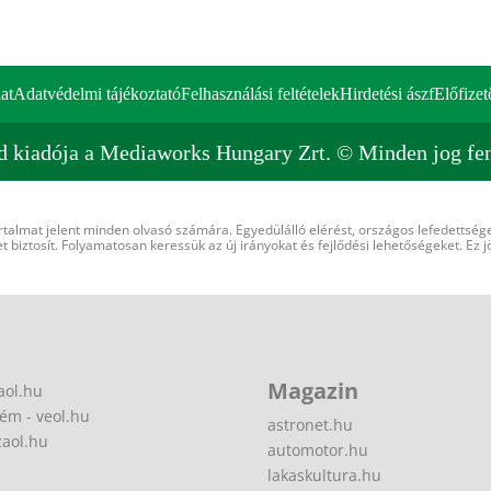
at
Adatvédelmi tájékoztató
Felhasználási feltételek
Hirdetési ászf
Előfizet
d kiadója a Mediaworks Hungary Zrt. © Minden jog fen
rtalmat jelent minden olvasó számára. Egyedülálló elérést, országos lefedettsége
 biztosít. Folyamatosan keressük az új irányokat és fejlődési lehetőségeket. Ez j
Magazin
aol.hu
ém - veol.hu
astronet.hu
zaol.hu
automotor.hu
lakaskultura.hu