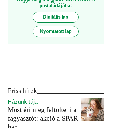
postaládájába!
Digitális lap
Nyomtatott lap
Friss hírek
Házunk tája
Most éri meg feltölteni a
fagyasztót: akció a SPAR-
ban