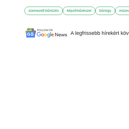
szervezett bűnözés
képzőművészet
bűnügy
múze
A legfrissebb hírekért kö