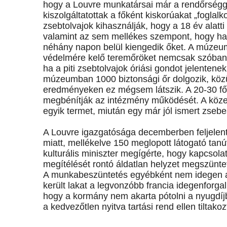
hogy a Louvre munkatársai már a rendőrségge
kiszolgáltatottak a főként kiskorúakat „fogla
zsebtolvajok kihasználják, hogy a 18 év alatti 
valamint az sem mellékes szempont, hogy ha 
néhány napon belül kiengedik őket. A múzeumi
védelmére kelő teremőröket nemcsak szóban, 
ha a piti zsebtolvajok óriási gondot jelentene
múzeumban 1000 biztonsági őr dolgozik, közü
eredményeken ez mégsem látszik. A 20-30 fő
megbénítják az intézmény működését. A közelm
egyik termet, miután egy már jól ismert zsebe
A Louvre igazgatósága decemberben feljelenté
miatt, mellékelve 150 meglopott látogató tanúv
kulturális miniszter megígérte, hogy kapcsolat
megítélését rontó áldatlan helyzet megszünt
A munkabeszüntetés egyébként nem idegen a 
került lakat a legvonzóbb francia idegenforga
hogy a kormány nem akarta pótolni a nyugdíj
a kedvezőtlen nyitva tartási rend ellen tiltak