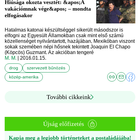
Hiúsága okozta vesztét: &apos;A
vakációmnak vége&apos; – mondta
elfogásakor
Hatalmas katonai készültséggel sikerült másodszor is
elfogni az Egyesült Államokban csak mint első számú
közellenséget nyilvántartott, hazájában, Mexikóban viszont
sokak szemében népi hősnek tekintett Joaquin El Chapo
(Köpcös) Guzmant. Az akcióban tengeré
M. M.
| 2016.01.15.
drog
szervezett bűnözés
közép-amerika
További cikkeink
Újság előfizetés
Kapja meg a legjobb történeteket a postaládájába!