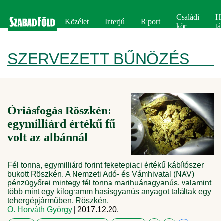
Családi
H
Közélet
Interjú
Riport
kör
tá
SZERVEZETT BŰNÖZÉS
Óriásfogás Röszkén:
egymilliárd értékű fű
volt az albánnál
Fél tonna, egymilliárd forint feketepiaci értékű kábítószer
bukott Röszkén. A Nemzeti Adó- és Vámhivatal (NAV)
pénzügyőrei mintegy fél tonna marihuánagyanús, valamint
több mint egy kilogramm hasisgyanús anyagot találtak egy
tehergépjárműben, Röszkén.
O. Horváth György
| 2017.12.20.