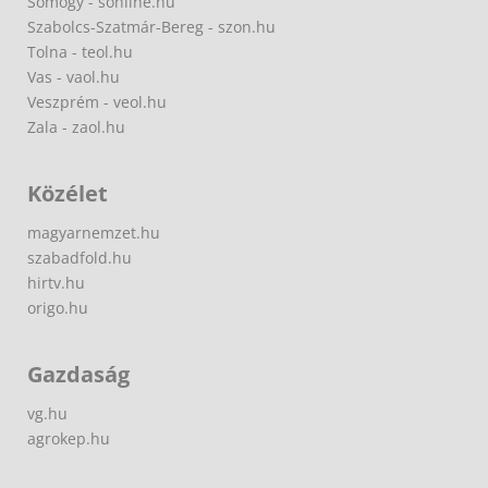
Somogy - sonline.hu
Szabolcs-Szatmár-Bereg - szon.hu
Tolna - teol.hu
Vas - vaol.hu
Veszprém - veol.hu
Zala - zaol.hu
Közélet
magyarnemzet.hu
szabadfold.hu
hirtv.hu
origo.hu
Gazdaság
vg.hu
agrokep.hu