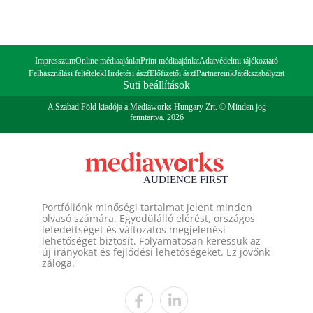
Impresszum
Online médiaajánlat
Print médiaajánlat
Adatvédelmi tájékoztató
Felhasználási feltételek
Hirdetési ászf
Előfizetői ászf
Partnereink
Játékszabályzat
Süti beállítások
A Szabad Föld kiadója a Mediaworks Hungary Zrt. © Minden jog
fenntartva. 2026
Portfóliónk minőségi tartalmat jelent minden
olvasó számára. Egyedülálló elérést, országos
lefedettséget és változatos megjelenési
lehetőséget biztosít. Folyamatosan keressük az
új irányokat és fejlődési lehetőségeket. Ez jövőnk
záloga.