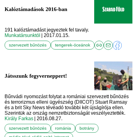
Kalóztámadások 2016-ban
191 kalóztámadást jegyeztek fel tavaly.
Munkatársunktól
| 2017.01.15.
szervezett bűnözés
tengerek-óceánok
Játsszunk fegyverneppert!
Bűnvádi nyomozást folytat a romániai szervezett bűnözés
és terrorizmus elleni ügyészség (DIICOT) Stuart Ramsay
és a brit Sky News tévéadó további két újságírója ellen.
Szerintük az ország nemzetbiztonságát veszélyeztették.
Király Farkas
| 2016.08.27.
szervezett bűnözés
románia
botrány