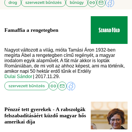
drog
szervezett bűnözés
bűnügy
Famaffia a rengetegben
Nagyot változott a világ, mióta Tamási Áron 1932-ben
megírta Ábel a rengetegben című regényét, a magyar
irodalom egyik alapművét. A fát már akkor is lopták
Romániában, de mi volt az ahhoz képest, ami ma történik,
amikor napi 50 hektár erdő tűnik el Erdély
Dulai Sándor
| 2017.11.29.
szervezett bűnözés
Pénzzé tett gyerekek - A rabszolgák
felszabadításáért küzdő magyar hős
amerikai díja