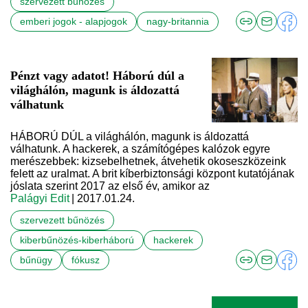
szervezett bűnözés
emberi jogok - alapjogok
nagy-britannia
Pénzt vagy adatot! Háború dúl a
világhálón, magunk is áldozattá
válhatunk
HÁBORÚ DÚL a világhálón, magunk is áldozattá
válhatunk. A hackerek, a számítógépes kalózok egyre
merészebbek: kizsebelhetnek, átvehetik okoseszközeink
felett az uralmat. A brit kíberbiztonsági központ kutatójának
jóslata szerint 2017 az első év, amikor az
Palágyi Edit
| 2017.01.24.
szervezett bűnözés
kiberbűnözés-kiberháború
hackerek
bűnügy
fókusz