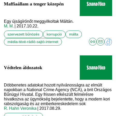
Maffiaállam a tenger közepén
Egy újságírónőt meggyilkoltak Máltán.
M. M.
| 2017.10.22.
szervezett bűnözés
korrupció
málta
média-tévé-rádió-sajtó-internet
Védtelen áldozatok
Döbbenetes adatokat hozott nyilvánosságra az elmúlt
napokban a National Crime Agency (NCA), a brit Országos
Bűnügyi Hivatal. Egy frissen elkészült felmérésre
hivatkozva az ügynökség bejelentette, hogy a modern kori
rabszolgaság és az emberkereskedelem sok
R. Hahn Veronika
| 2017.08.29.