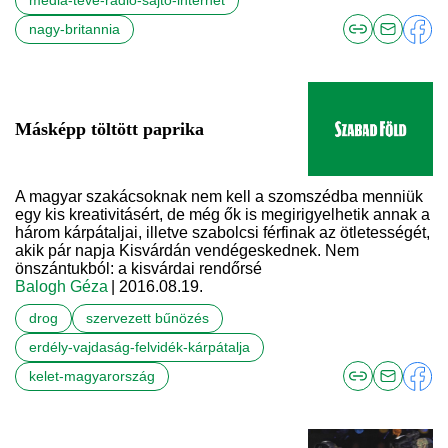
média-tévé-rádió-sajtó-internet
nagy-britannia
Másképp töltött paprika
A magyar szakácsoknak nem kell a szomszédba menniük
egy kis kreativitásért, de még ők is megirigyelhetik annak a
három kárpátaljai, illetve szabolcsi férfinak az ötletességét,
akik pár napja Kisvárdán vendégeskednek. Nem
önszántukból: a kisvárdai rendőrsé
Balogh Géza
| 2016.08.19.
drog
szervezett bűnözés
erdély-vajdaság-felvidék-kárpátalja
kelet-magyarország