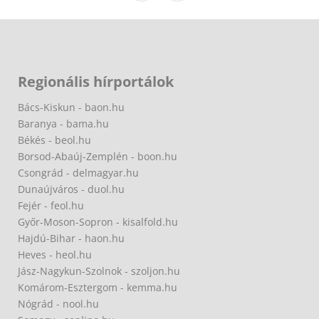
Regionális hírportálok
Bács-Kiskun - baon.hu
Baranya - bama.hu
Békés - beol.hu
Borsod-Abaúj-Zemplén - boon.hu
Csongrád - delmagyar.hu
Dunaújváros - duol.hu
Fejér - feol.hu
Győr-Moson-Sopron - kisalfold.hu
Hajdú-Bihar - haon.hu
Heves - heol.hu
Jász-Nagykun-Szolnok - szoljon.hu
Komárom-Esztergom - kemma.hu
Nógrád - nool.hu