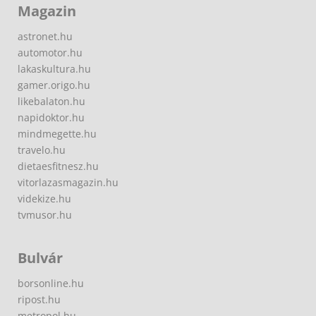
Magazin
astronet.hu
automotor.hu
lakaskultura.hu
gamer.origo.hu
likebalaton.hu
napidoktor.hu
mindmegette.hu
travelo.hu
dietaesfitnesz.hu
vitorlazasmagazin.hu
videkize.hu
tvmusor.hu
Bulvár
borsonline.hu
ripost.hu
metropol.hu