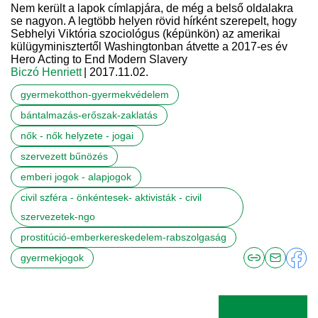
Nem került a lapok címlapjára, de még a belső oldalakra
se nagyon. A legtöbb helyen rövid hírként szerepelt, hogy
Sebhelyi Viktória szociológus (képünkön) az amerikai
külügyminisztertől Washingtonban átvette a 2017-es év
Hero Acting to End Modern Slavery
Biczó Henriett
| 2017.11.02.
gyermekotthon-gyermekvédelem
bántalmazás-erőszak-zaklatás
nők - nők helyzete - jogai
szervezett bűnözés
emberi jogok - alapjogok
civil szféra - önkéntesek- aktivisták - civil
szervezetek-ngo
prostitúció-emberkereskedelem-rabszolgaság
gyermekjogok