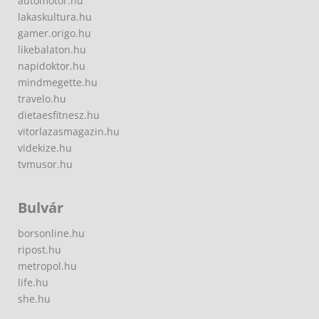
automotor.hu
lakaskultura.hu
gamer.origo.hu
likebalaton.hu
napidoktor.hu
mindmegette.hu
travelo.hu
dietaesfitnesz.hu
vitorlazasmagazin.hu
videkize.hu
tvmusor.hu
Bulvár
borsonline.hu
ripost.hu
metropol.hu
life.hu
she.hu