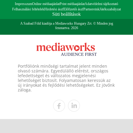
Impresszum
Online médiaajánlat
Print médiaajánlat
Adatvédelmi tájékoztató
Felhasználási feltételek
Hirdetési ászf
Előfizetői ászf
Partnereink
Játékszabályzat
Süti beállítások
A Szabad Föld kiadója a Mediaworks Hungary Zrt. © Minden jog
fenntartva. 2026
Portfóliónk minőségi tartalmat jelent minden
olvasó számára. Egyedülálló elérést, országos
lefedettséget és változatos megjelenési
lehetőséget biztosít. Folyamatosan keressük az
új irányokat és fejlődési lehetőségeket. Ez jövőnk
záloga.