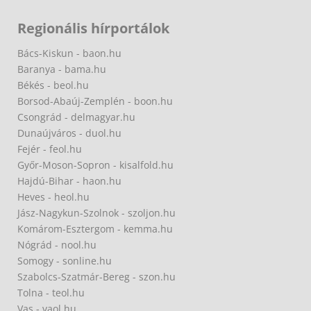
Regionális hírportálok
Bács-Kiskun - baon.hu
Baranya - bama.hu
Békés - beol.hu
Borsod-Abaúj-Zemplén - boon.hu
Csongrád - delmagyar.hu
Dunaújváros - duol.hu
Fejér - feol.hu
Győr-Moson-Sopron - kisalfold.hu
Hajdú-Bihar - haon.hu
Heves - heol.hu
Jász-Nagykun-Szolnok - szoljon.hu
Komárom-Esztergom - kemma.hu
Nógrád - nool.hu
Somogy - sonline.hu
Szabolcs-Szatmár-Bereg - szon.hu
Tolna - teol.hu
Vas - vaol.hu