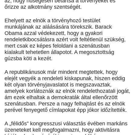
az, hogy hűségesen betartsa a törvényeket és
őrizze az alkotmány szentségét.
Ehelyett az elnök a törvényhozó testület
munkájának az aláásására törekszik. Barack
Obama azzal védekezett, hogy a gyakori
rendeletkibocsátásra azért volt feltétlenül szükség,
mert csak ez képes feloldani a szenátusban
kialakult tehetetlen állapotot. A megosztottság
gúzsba köti a kezét.
A republikánusok már mindent megtettek, hogy
elejét vegyék a rendeleti kiskapunak, hiszen eddig
két olyan törvényjavaslatot is megszavaztak,
amelyek korlátoznák az elnök rendelethozatali jogát,
ám ezek elhaltak a demokraták által ellenőrzött
szenátusban. Persze a nagy felhajtást és az elnök
perével fenyegető címlapokat épp jókor időzítették.
A „félidős” kongresszusi választás évében markáns
üzeneteket kell megfogalmazni, hogy aktivitásra