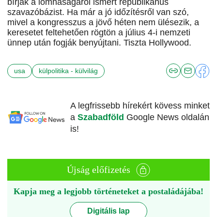
bírják a lomhaságáról ismert republikánus
szavazóbázist. Ha már a jó időzítésről van szó,
mivel a kongresszus a jövő héten nem ülésezik, a
keresetet feltehetően rögtön a július 4-i nemzeti
ünnep után fogják benyújtani. Tiszta Hollywood.
usa
külpolitika - külvilág
A legfrissebb hírekért kövess minket
a
Szabadföld
Google News oldalán
is!
Újság előfizetés
Kapja meg a legjobb történeteket a postaládájába!
Digitális lap