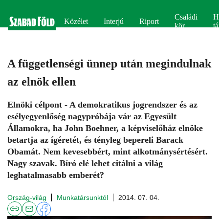
Családi
H
Közélet
Interjú
Riport
kör
tá
A függetlenségi ünnep után megindulnak
az elnök ellen
Elnöki célpont - A demokratikus jogrendszer és az
esélyegyenlőség nagypróbája vár az Egyesült
Államokra, ha John Boehner, a képviselőház elnöke
betartja az ígéretét, és tényleg bepereli Barack
Obamát. Nem kevesebbért, mint alkotmánysértésért.
Nagy szavak. Bíró elé lehet citálni a világ
leghatalmasabb emberét?
Ország-világ
Munkatársunktól
2014. 07. 04.