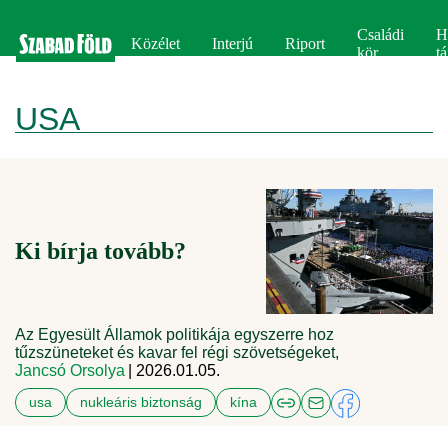
Családi
H
Közélet
Interjú
Riport
kör
tá
USA
Ki bírja tovább?
Az Egyesült Államok politikája egyszerre hoz
tűzszüneteket és kavar fel régi szövetségeket,
Jancsó Orsolya
| 2026.01.05.
usa
nukleáris biztonság
kína