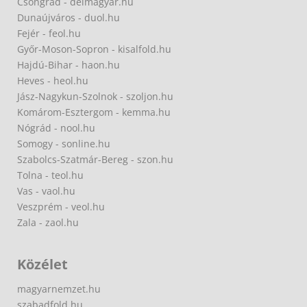
Csongrád - delmagyar.hu
Dunaújváros - duol.hu
Fejér - feol.hu
Győr-Moson-Sopron - kisalfold.hu
Hajdú-Bihar - haon.hu
Heves - heol.hu
Jász-Nagykun-Szolnok - szoljon.hu
Komárom-Esztergom - kemma.hu
Nógrád - nool.hu
Somogy - sonline.hu
Szabolcs-Szatmár-Bereg - szon.hu
Tolna - teol.hu
Vas - vaol.hu
Veszprém - veol.hu
Zala - zaol.hu
Közélet
magyarnemzet.hu
szabadfold.hu