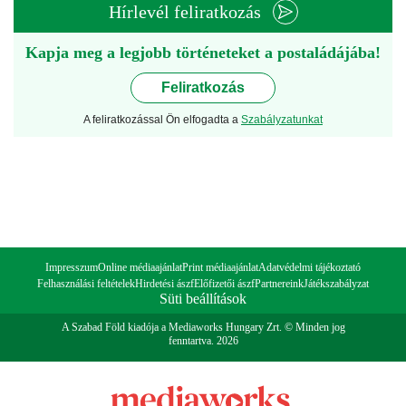
Hírlevél feliratkozás
Kapja meg a legjobb történeteket a postaládájába!
Feliratkozás
A feliratkozással Ön elfogadta a
Szabályzatunkat
Impresszum
Online médiaajánlat
Print médiaajánlat
Adatvédelmi tájékoztató
Felhasználási feltételek
Hirdetési ászf
Előfizetői ászf
Partnereink
Játékszabályzat
Süti beállítások
A Szabad Föld kiadója a Mediaworks Hungary Zrt. © Minden jog
fenntartva. 2026