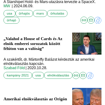
A Starshipet Hold- és Mars-utazásra tervezte a SpaceX.
MW
| 2024.06.09.
usa
űrhajós
mars
űrkutatás
űrhajó
„Valahol a House of Cards és Az
elnök emberei sorozatok között
félúton van a valóság”
A szakértőt, dr. Mártonffy Balázst kérdeztük az amerikai
elnökválasztás kapcsán.
Szabad Föld
| 2020.10.28.
kampány 2021
usa
elnökválasztás
Amerikai elnökválasztás az Origón