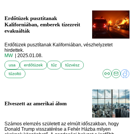
Erdőtüzek pusztítanak
Kaliforniában, emberek tízezreit
evakuálták
Erdőtüzek pusztítanak Kaliforniában, vészhelyzetet
hirdettek.
MW
| 2025.01.08.
usa
erdőtüzek
tűz
tűzvész
tűzoltó
Elveszett az amerikai álom
Számos elemzés született az elmúlt időszakban, hogy
Donald Trump visszatérése a Fehér Házba milyen