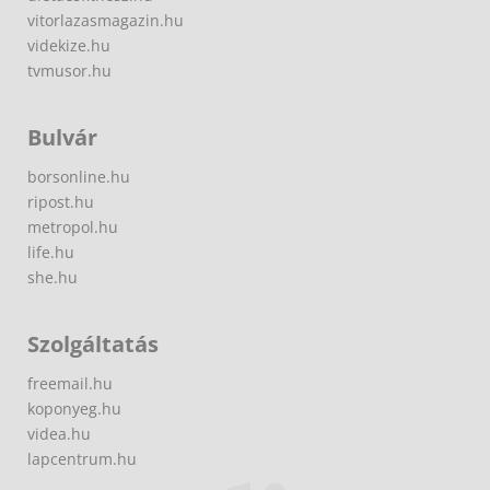
vitorlazasmagazin.hu
videkize.hu
tvmusor.hu
Bulvár
borsonline.hu
ripost.hu
metropol.hu
life.hu
she.hu
Szolgáltatás
freemail.hu
koponyeg.hu
videa.hu
lapcentrum.hu