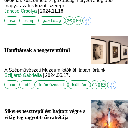
okoknak köszönhető. A gazdasági helyzet a legfőbb
magyarázatok között szerepel.
Jancsó Orsolya
| 2024.11.18.
usa
trump
gazdaság
Honfitársak a tengerentúlról
A Szépművészeti Múzeum fotókiállításán jártunk.
Szijjártó Gabriella
| 2024.06.17.
usa
fotó
fotóművészet
kiállítás
Sikeres tesztrepülést hajtott végre a
világ legnagyobb űrrakétája