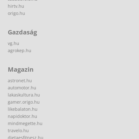
hirtv.hu
origo.hu
Gazdaság
vg.hu
agrokep.hu
Magazin
astronet.hu
automotor.hu
lakaskultura.hu
gamer.origo.hu
likebalaton.hu
napidoktor.hu
mindmegette.hu
travelo.hu
dietaesfitnesz.hu