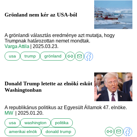
Grönland nem kér az USA-ból
A grönlandi választás eredménye azt mutatja, hogy
Trumpnak határozottan nemet mondtak.
Varga Attila
| 2025.03.23.
usa
trump
grönland
Donald Trump letette az elnöki esküt
Washingtonban
A republikánus politikus az Egyesült Államok 47. elnöke.
MW
| 2025.01.20.
usa
washington
politika
amerikai elnök
donald trump