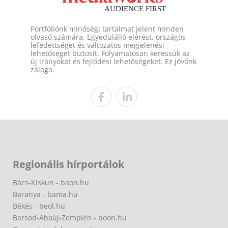
Portfóliónk minőségi tartalmat jelent minden
olvasó számára. Egyedülálló elérést, országos
lefedettséget és változatos megjelenési
lehetőséget biztosít. Folyamatosan keressük az
új irányokat és fejlődési lehetőségeket. Ez jövőnk
záloga.
Regionális hírportálok
Bács-Kiskun - baon.hu
Baranya - bama.hu
Békés - beol.hu
Borsod-Abaúj-Zemplén - boon.hu