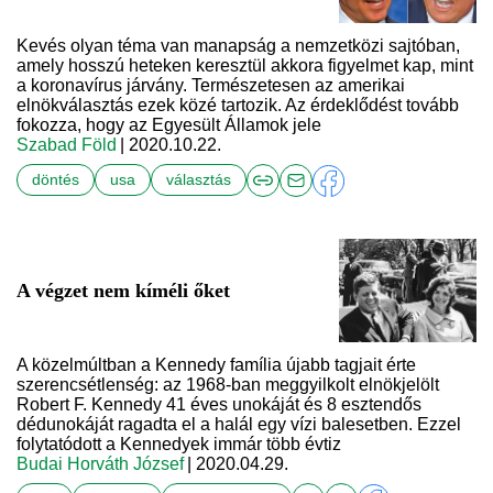
Kevés olyan téma van manapság a nemzetközi sajtóban,
amely hosszú heteken keresztül akkora figyelmet kap, mint
a koronavírus járvány. Természetesen az amerikai
elnökválasztás ezek közé tartozik. Az érdeklődést tovább
fokozza, hogy az Egyesült Államok jele
Szabad Föld
| 2020.10.22.
döntés
usa
választás
A végzet nem kíméli őket
A közelmúltban a Kennedy família újabb tagjait érte
szerencsétlenség: az 1968-ban meggyilkolt elnökjelölt
Robert F. Kennedy 41 éves unokáját és 8 esztendős
dédunokáját ragadta el a halál egy vízi balesetben. Ezzel
folytatódott a Kennedyek immár több évtiz
Budai Horváth József
| 2020.04.29.