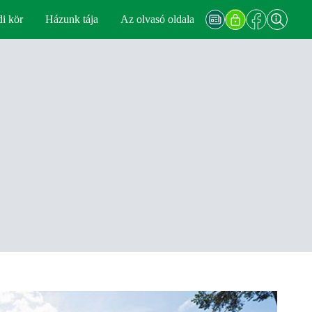
di kör
Házunk tája
Az olvasó oldala