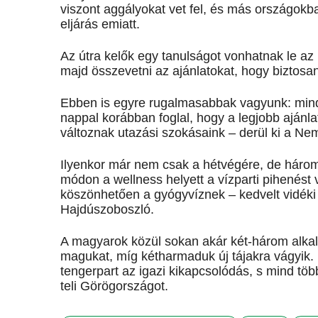
viszont aggályokat vet fel, és más országokba
eljárás emiatt.
Az útra kelők egy tanulságot vonhatnak le az
majd összevetni az ajánlatokat, hogy biztosa
Ebben is egyre rugalmasabbak vagyunk: minde
nappal korábban foglal, hogy a legjobb ajánl
változnak utazási szokásaink – derül ki a Nem
Ilyenkor már nem csak a hétvégére, de három v
módon a wellness helyett a vízparti pihenést v
köszönhetően a gyógyvíznek – kedvelt vidéki 
Hajdúszoboszló.
A magyarok közül sokan akár két-három alkalo
magukat, míg kétharmaduk új tájakra vágyik
tengerpart az igazi kikapcsolódás, s mind tö
teli Görögországot.