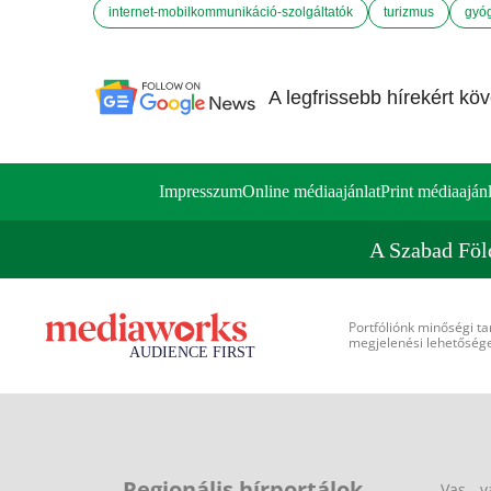
internet-mobilkommunikáció-szolgáltatók
turizmus
gyó
A legfrissebb hírekért kö
Impresszum
Online médiaajánlat
Print médiaajánl
A Szabad Föl
Portfóliónk minőségi ta
megjelenési lehetőséget
Regionális hírportálok
Vas - v