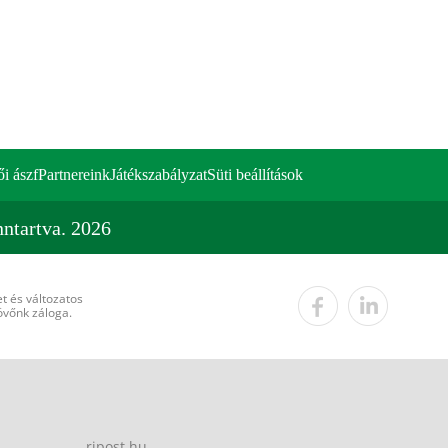
ői ászf
Partnereink
Játékszabályzat
Süti beállítások
ntartva. 2026
t és változatos
övőnk záloga.
ripost.hu