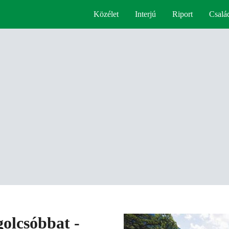
Közélet
Interjú
Riport
Csalá
golcsóbbat -