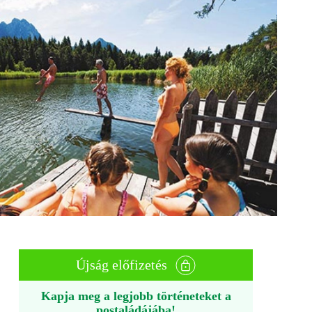
Újság előfizetés
Kapja meg a legjobb történeteket a
postaládájába!