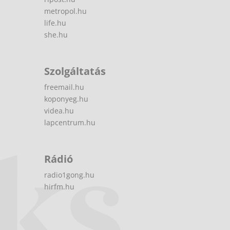
metropol.hu
life.hu
she.hu
Szolgáltatás
freemail.hu
koponyeg.hu
videa.hu
lapcentrum.hu
Rádió
radio1gong.hu
hirfm.hu