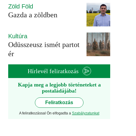
Zöld Föld
Gazda a zöldben
Kultúra
Odüsszeusz ismét partot
ér
Hírlevél feliratkozás
Kapja meg a legjobb történeteket a
postaládájába!
Feliratkozás
A feliratkozással Ön elfogadta a
Szabályzatunkat