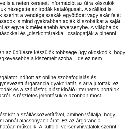
e is a neten keresett információt az útra készülők
ézegette az irodák katalógusait. A szállást is
 szerint a vendégéjszakák egyötödét vagy akár felét
llásadók is mind gyakrabban adják ki szobáikat a saját
 az egyre kíméletlenebb árversenybe. A világhálós
atásokkal és „diszkontárakkal” csalogatják a pihenni
n az üdülésre készülők többsége úgy okoskodik, hogy
 legkevesebbe a kiszemelt szoba – de ez nem
álatot indított az online szobafoglalás és
ynevezett árgarancia gyakorlatát, s arra jutottak: ez
rodák és a szállásfoglalást kínáló internetes portálok
iacról. A részletes jelentésükre azonban most
st köt a szállásközvetítővel, amiben vállalja, hogy
nl annál alacsonyabb árat. Ez az árgarancia
hatóan működik. A külföldi versenyhivatalok szerint