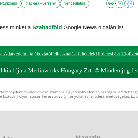
gyturizmus
piac-árak-verseny
vendéglátás
vess minket a
Szabadföld
Google News oldalán is!
at
Adatvédelmi tájékoztató
Felhasználási feltételek
Hirdetési ászf
Előfizet
d kiadója a Mediaworks Hungary Zrt. © Minden jog fen
rtalmat jelent minden olvasó számára. Egyedülálló elérést, országos lefedettsége
 biztosít. Folyamatosan keressük az új irányokat és fejlődési lehetőségeket. Ez j
Magazin
aol.hu