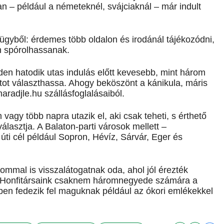
n – például a németeknél, svájciaknál – már indult
 ügyből: érdemes több oldalon és irodánál tájékozódni,
n spórolhassanak.
n hatodik utas indulás előtt kevesebb, mint három
atot választhassa. Ahogy beköszönt a kánikula, máris
aradjle.hu szállásfoglalásaiból.
agy több napra utazik el, aki csak teheti, s érthető
álasztja. A Balaton-parti városok mellett –
úti cél például Sopron, Hévíz, Sárvár, Eger és
mmal is visszalátogatnak oda, ahol jól érezték
. Honfitársaink csaknem háromnegyede számára a
bben fedezik fel maguknak például az ókori emlékekkel