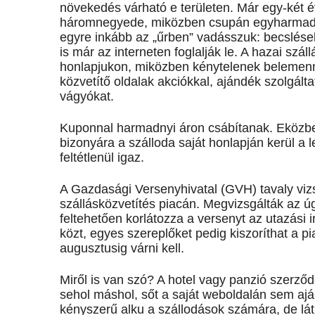
növekedés várható e területen. Már egy-két év
háromnegyede, miközben csupán egyharmaduk n
egyre inkább az „űrben” vadásszuk: becslések
is már az interneten foglalják le. A hazai szá
honlapjukon, miközben kénytelenek belemenni
közvetítő oldalak akciókkal, ajándék szolgált
vágyókat.
Kuponnal harmadnyi áron csábítanak. Eközbe
bizonyára a szálloda saját honlapján kerül a
feltétlenül igaz.
A Gazdasági Versenyhivatal (GVH) tavaly vizsg
szállásközvetítés piacán. Megvizsgálták az úg
feltehetően korlátozza a versenyt az utazási i
közt, egyes szereplőket pedig kiszoríthat a p
augusztusig várni kell.
Miről is van szó? A hotel vagy panzió szerződé
sehol máshol, sőt a saját weboldalán sem ajá
kényszerű alku a szállodások számára, de lát