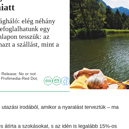
iatt
ilágháló: elég néhány
 lefoglalhatunk egy
lapon tesszük: az
azt a szállást, mint a
 Release: No or not
e: Profimedia-Red Dot,
 utazási irodából, amikor a nyaralást terveztük – ma
s átírta a szokásokat, s az idén is legalább 15%-os