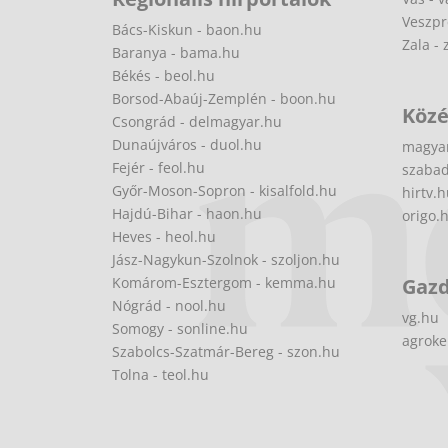
Veszpr
Bács-Kiskun - baon.hu
Zala - 
Baranya - bama.hu
Békés - beol.hu
Borsod-Abaúj-Zemplén - boon.hu
Közé
Csongrád - delmagyar.hu
Dunaújváros - duol.hu
magya
Fejér - feol.hu
szabad
Győr-Moson-Sopron - kisalfold.hu
hirtv.
Hajdú-Bihar - haon.hu
origo.
Heves - heol.hu
Jász-Nagykun-Szolnok - szoljon.hu
Komárom-Esztergom - kemma.hu
Gaz
Nógrád - nool.hu
vg.hu
Somogy - sonline.hu
agroke
Szabolcs-Szatmár-Bereg - szon.hu
Tolna - teol.hu