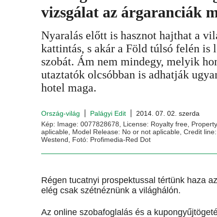
vizsgálat az árgaranciák m
Nyaralás előtt is hasznot hajthat a v
kattintás, s akár a Föld túlsó felén is
szobát. Ám nem mindegy, melyik hon
utaztatók olcsóbban is adhatják ugyan
hotel maga.
Ország-világ
Palágyi Edit
2014. 07. 02. szerda
Kép: Image: 0077828678, License: Royalty free, Property
aplicable, Model Release: No or not aplicable, Credit lin
Westend, Fotó: Profimedia-Red Dot
Régen tucatnyi prospektussal tértünk haza az
elég csak szétnéznünk a világhálón.
Az online szobafoglalás és a kupongyűjtögeté