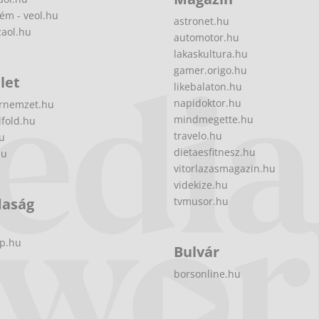
ém - veol.hu
astronet.hu
zaol.hu
automotor.hu
lakaskultura.hu
gamer.origo.hu
let
likebalaton.hu
napidoktor.hu
rnemzet.hu
mindmegette.hu
fold.hu
travelo.hu
hu
dietaesfitnesz.hu
hu
vitorlazasmagazin.hu
videkize.hu
daság
tvmusor.hu
p.hu
Bulvár
borsonline.hu