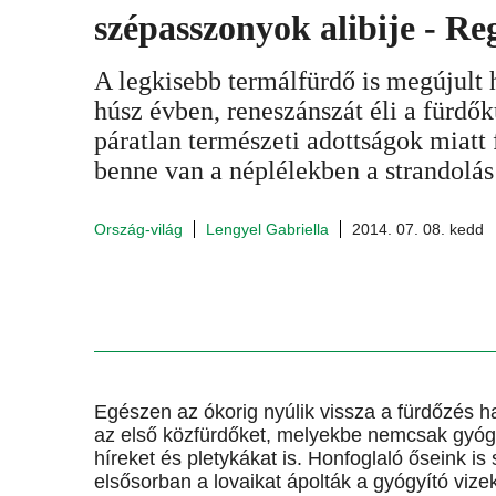
szépasszonyok alibije - Re
A legkisebb termálfürdő is megújult
húsz évben, reneszánszát éli a fürdő
páratlan természeti adottságok miatt
benne van a néplélekben a strandolás 
Ország-világ
Lengyel Gabriella
2014. 07. 08. kedd
Egészen az ókorig nyúlik vissza a fürdőzés
az első közfürdőket, melyekbe nemcsak gyógyu
híreket és pletykákat is. Honfoglaló őseink is
elsősorban a lovaikat ápolták a gyógyító vizek