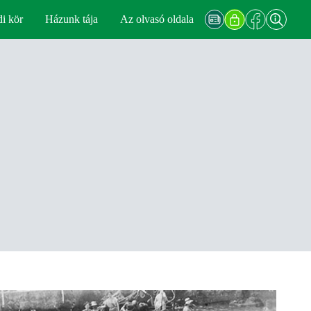
di kör
Házunk tája
Az olvasó oldala