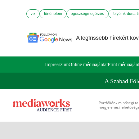
víz
történelem
egészségmegőrzés
folyóink-duna-t
A legfrissebb hírekért kö
Impresszum
Online médiaajánlat
Print médiaajánl
A Szabad Föl
Portfóliónk minőségi ta
megjelenési lehetőséget