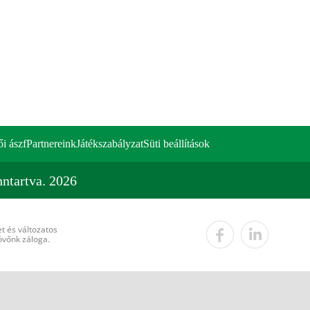
ői ászf
Partnereink
Játékszabályzat
Süti beállítások
ntartva. 2026
t és változatos
övőnk záloga.