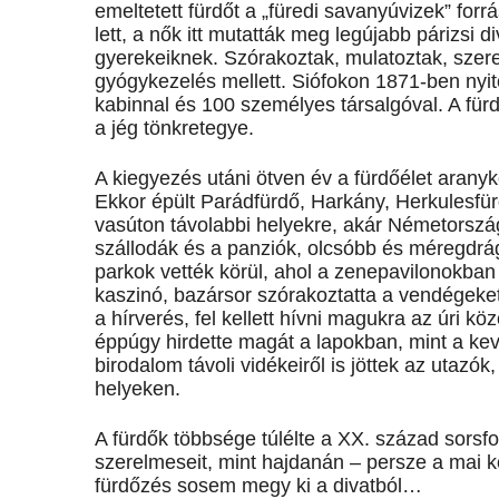
emeltetett fürdőt a „füredi savanyúvizek” forrá
lett, a nők itt mutatták meg legújabb párizsi di
gyerekeiknek. Szórakoztak, mulatoztak, szer
gyógykezelés mellett. Siófokon 1871-ben nyi
kabinnal és 100 személyes társalgóval. A für
a jég tönkretegye.
A kiegyezés utáni ötven év a fürdőélet arany
Ekkor épült Parádfürdő, Harkány, Herkulesfürd
vasúton távolabbi helyekre, akár Németországb
szállodák és a panziók, olcsóbb és méregdrá
parkok vették körül, ahol a zenepavilonokban
kaszinó, bazársor szórakoztatta a vendégeket.
a hírverés, fel kellett hívni magukra az úri 
éppúgy hirdette magát a lapokban, mint a ke
birodalom távoli vidékeiről is jöttek az utazó
helyeken.
A fürdők többsége túlélte a XX. század sorsf
szerelmeseit, mint hajdanán – persze a mai k
fürdőzés sosem megy ki a divatból…