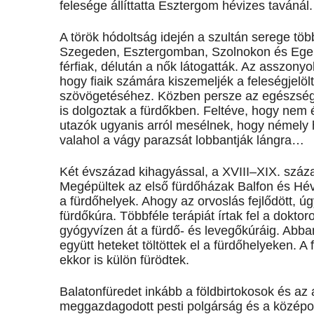
felesége állíttatta Esztergom hévizes tavánál.
A török hódoltság idején a szultán serege töb
Szegeden, Esztergomban, Szolnokon és Egerb
férfiak, délután a nők látogatták. Az asszonyo
hogy fiaik számára kiszemeljék a feleségjelöl
szövögetéséhez. Közben persze az egészségü
is dolgoztak a fürdőkben. Feltéve, hogy nem 
utazók ugyanis arról mesélnek, hogy némely h
valahol a vágy parazsát lobbantják lángra…
Két évszázad kihagyással, a XVIII–XIX. száza
Megépültek az első fürdőházak Balfon és Héví
a fürdőhelyek. Ahogy az orvoslás fejlődött, ú
fürdőkúra. Többféle terápiát írtak fel a dokt
gyógyvízen át a fürdő- és levegőkúráig. Abba
együtt heteket töltöttek el a fürdőhelyeken. A 
ekkor is külön fürödtek.
Balatonfüredet inkább a földbirtokosok és az 
meggazdagodott pesti polgárság és a középosz