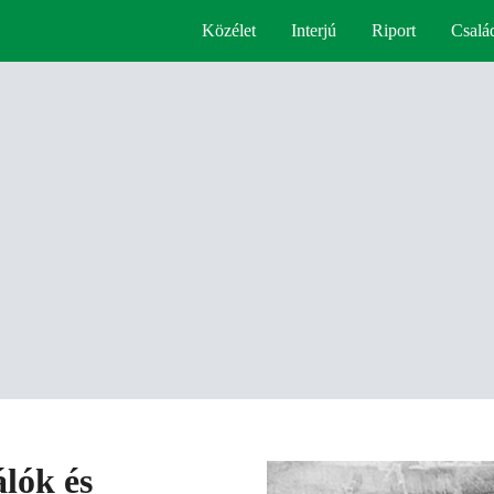
Közélet
Interjú
Riport
Csalá
álók és