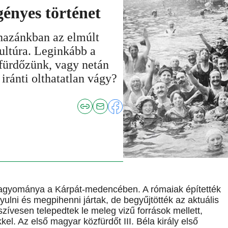
gényes történet
 hazánkban az elmúlt
kultúra. Leginkább a
 fürdőzünk, vagy netán
iránti olthatatlan vágy?
 hagyománya a Kárpát-medencében. A rómaiak építették
lni és megpihenni jártak, de begyűjtötték az aktuális
 szívesen telepedtek le meleg vizű források mellett,
kel. Az első magyar közfürdőt III. Béla király első