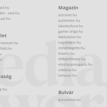
Magazin
aol.hu
ém - veol.hu
astronet.hu
zaol.hu
automotor.hu
lakaskultura.hu
gamer.origo.hu
let
likebalaton.hu
napidoktor.hu
rnemzet.hu
mindmegette.hu
fold.hu
travelo.hu
hu
dietaesfitnesz.hu
hu
vitorlazasmagazin.hu
videkize.hu
daság
tvmusor.hu
p.hu
Bulvár
borsonline.hu