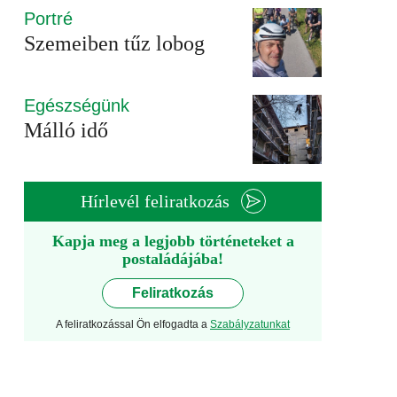
Portré
Szemeiben tűz lobog
Egészségünk
Málló idő
Hírlevél feliratkozás
Kapja meg a legjobb történeteket a
postaládájába!
Feliratkozás
A feliratkozással Ön elfogadta a
Szabályzatunkat