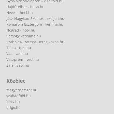
Győr-Moson-Sopron - kisalfold.hu
Hajdú-Bihar - haon.hu
Heves - heol.hu
Jász-Nagykun-Szolnok - szoljon.hu
Komárom-Esztergom - kemma.hu
Nógrád - nool.hu
Somogy - sonline.hu
Szabolcs-Szatmár-Bereg - szon.hu
Tolna - teol.hu
Vas - vaol.hu
Veszprém - veol.hu
Zala - zaol.hu
Közélet
magyarnemzet.hu
szabadfold.hu
hirtv.hu
origo.hu