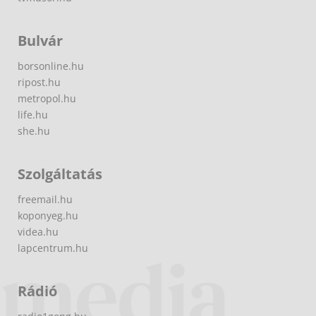
Bulvár
borsonline.hu
ripost.hu
metropol.hu
life.hu
she.hu
Szolgáltatás
freemail.hu
koponyeg.hu
videa.hu
lapcentrum.hu
Rádió