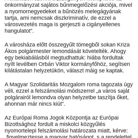
önkormányzat sajátos bűnmegelőzési akciója, mivel
a nyomornegyedeket a bűnözés melegágyának
tartja, ami nemcsak diszkriminatív, de ezzel a
városvezetés maga is gerjeszti a cigányellenes
hangulatot”.
A városháza előtt összegyűlt tömegből sokan Kriza
Ákos polgármester lemondását követelték. Ahogy
egy bekiabálásból megtudhattuk: hiába fordultak
nyílt levélben Orbán Viktor kormányfőhöz, segítsen
kilátástalan helyzetükön, választ máig se kaptak.
A Magyar Szolidaritás Mozgalom roma tagozata úgy
véli, ezzel a felszámolási módszerrel „a város saját
polgárairól lemondva olyan helyzetbe taszítja őket,
ahonnan már nincs kiút”.
Az Európai Roma Jogok Központja az Európai
Bizottsághoz fordult a miskolci közgyűlés
nyomortelepi felszámolási határozata miatt, kérve:
„figyelmeztesse a magyar hatóságot, s a rendelettel