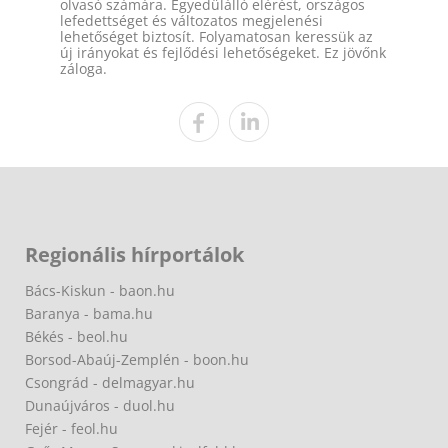
olvasó számára. Egyedülálló elérést, országos
lefedettséget és változatos megjelenési
lehetőséget biztosít. Folyamatosan keressük az
új irányokat és fejlődési lehetőségeket. Ez jövőnk
záloga.
Regionális hírportálok
Bács-Kiskun - baon.hu
Baranya - bama.hu
Békés - beol.hu
Borsod-Abaúj-Zemplén - boon.hu
Csongrád - delmagyar.hu
Dunaújváros - duol.hu
Fejér - feol.hu