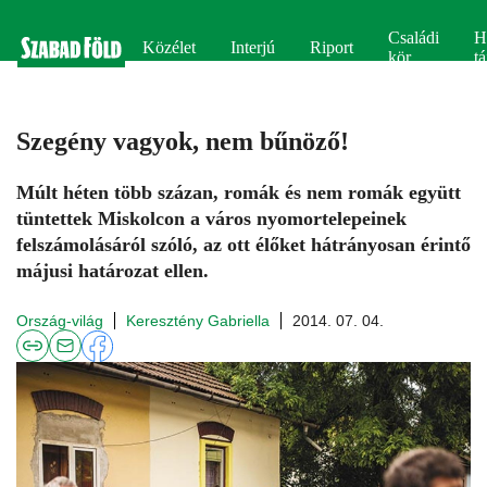
Családi
H
Közélet
Interjú
Riport
kör
tá
Szegény vagyok, nem bűnöző!
Múlt héten több százan, romák és nem romák együtt
tüntettek Miskolcon a város nyomortelepeinek
felszámolásáról szóló, az ott élőket hátrányosan érintő
májusi határozat ellen.
Ország-világ
Keresztény Gabriella
2014. 07. 04.