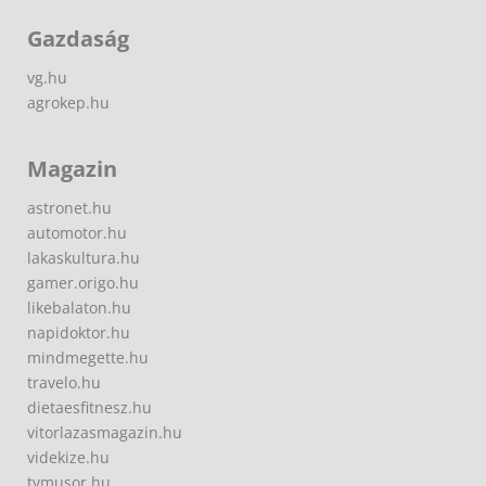
Gazdaság
vg.hu
agrokep.hu
Magazin
astronet.hu
automotor.hu
lakaskultura.hu
gamer.origo.hu
likebalaton.hu
napidoktor.hu
mindmegette.hu
travelo.hu
dietaesfitnesz.hu
vitorlazasmagazin.hu
videkize.hu
tvmusor.hu