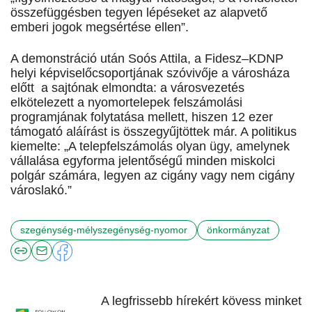
összefüggésben tegyen lépéseket az alapvető
emberi jogok megsértése ellen”.
A demonstráció után Soós Attila, a Fidesz–KDNP
helyi képviselőcsoportjának szóvivője a városháza
előtt a sajtónak elmondta: a városvezetés
elkötelezett a nyomortelepek felszámolási
programjának folytatása mellett, hiszen 12 ezer
támogató aláírást is összegyűjtöttek már. A politikus
kiemelte: „A telepfelszámolás olyan ügy, amelynek
vállalása egyforma jelentőségű minden miskolci
polgár számára, legyen az cigány vagy nem cigány
városlakó.”
szegénység-mélyszegénység-nyomor
önkormányzat
A legfrissebb hírekért kövess minket