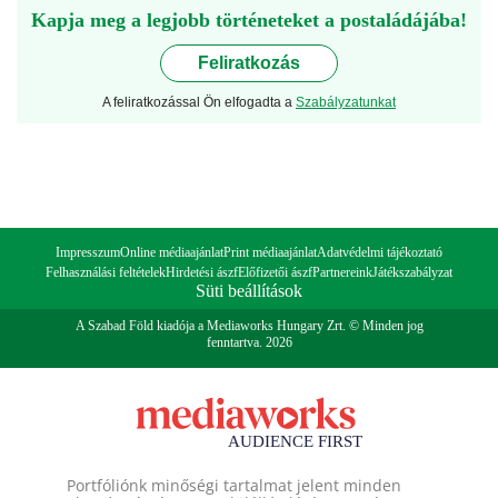
Kapja meg a legjobb történeteket a postaládájába!
Feliratkozás
A feliratkozással Ön elfogadta a
Szabályzatunkat
Impresszum
Online médiaajánlat
Print médiaajánlat
Adatvédelmi tájékoztató
Felhasználási feltételek
Hirdetési ászf
Előfizetői ászf
Partnereink
Játékszabályzat
Süti beállítások
A Szabad Föld kiadója a Mediaworks Hungary Zrt. © Minden jog
fenntartva. 2026
Portfóliónk minőségi tartalmat jelent minden