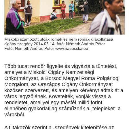
Miskolci számozott utcák romák és nem romák kilakoltatása
cigány szegény 2014.05.14. fotó: Németh András Péter
Fotó: Nemeth Andras Peter www.napocska.eu
Több tucat rendőr figyelte és vigyázta a tüntetést,
amelyet a Miskolci Cigány Nemzetiségi
Önkormányzat, a Borsod Megyei Roma Polgárjogi
Mozgalom, az Országos Cigány Önkormányzat
közösen szervezett, és amelyen kérvényt adtak át a
város jegyzőjének. Követelték, vonják vissza a
rendeletet, amellyel egy-másfél millió forint
ellenében gyakorlatilag száműznék a „telepieket” a
városból.
A tiltakozók szerint a „szegények kitelepítése az