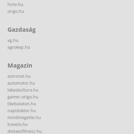
hirtv.hu
origo.hu
Gazdaság
vg.hu
agrokep.hu
Magazin
astronet.hu
automotor.hu
lakaskultura.hu
gamer.origo.hu
likebalaton.hu
napidoktor.hu
mindmegette.hu
travelo.hu
dietaesfitnesz.hu