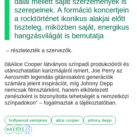
dalai mellett saját szerzemények is
szerepelnek. A formáció koncertjein
a rocktörténet ikonikus alakjai előtt
tiszteleg, miközben saját, energikus
hangzásvilágát is bemutatja
– részletezték a szervezők.
0äAlice Cooper látványos színpadi produkcióiról és
utánozhatatlan karizmájáról ismert, Joe Perry az
Aerosmith legendás gitárosaként generációk
számára jelent inspirációt, míg Johnny Depp
nemcsak filmsztárként, hanem elkötelezett
zenészként is bizonyította tehetségét a nemzetközi
színpadokon” – fogalmaztak a tájékoztatóban.
hollywood vampires
alice cooper
johnny depp