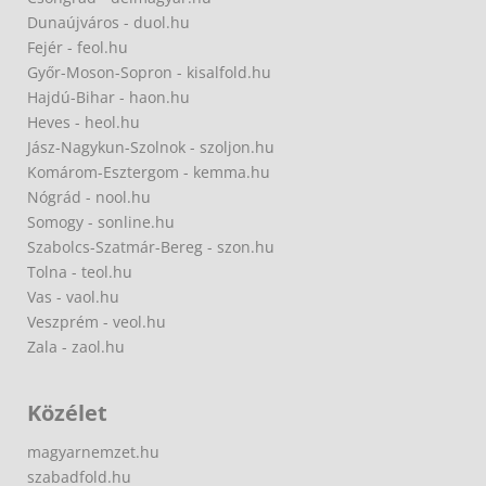
Dunaújváros - duol.hu
Fejér - feol.hu
Győr-Moson-Sopron - kisalfold.hu
Hajdú-Bihar - haon.hu
Heves - heol.hu
Jász-Nagykun-Szolnok - szoljon.hu
Komárom-Esztergom - kemma.hu
Nógrád - nool.hu
Somogy - sonline.hu
Szabolcs-Szatmár-Bereg - szon.hu
Tolna - teol.hu
Vas - vaol.hu
Veszprém - veol.hu
Zala - zaol.hu
Közélet
magyarnemzet.hu
szabadfold.hu