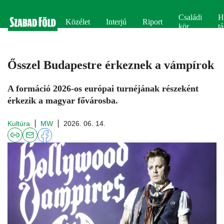
Családi
H
Közélet
Interjú
Riport
kör
tá
Ősszel Budapestre érkeznek a vámpírok
A formáció 2026-os európai turnéjának részeként
érkezik a magyar fővárosba.
Kultúra
MW
2026. 06. 14.