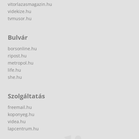
vitorlazasmagazin.hu
videkize.hu
tvmusor.hu
Bulvár
borsonline.hu
ripost.hu
metropol.hu
life.hu
she.hu
Szolgáltatás
freemail.hu
koponyeg.hu
videa.hu
lapcentrum.hu