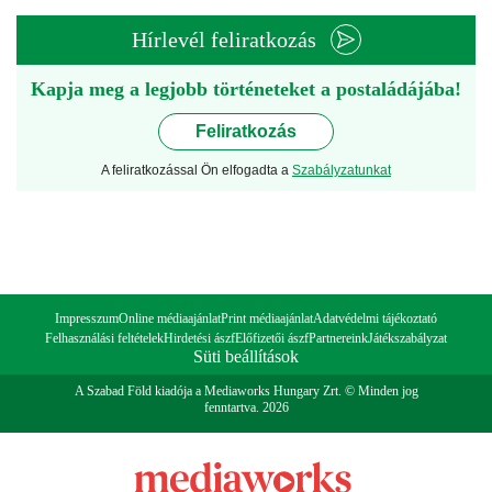
Hírlevél feliratkozás
Kapja meg a legjobb történeteket a postaládájába!
Feliratkozás
A feliratkozással Ön elfogadta a
Szabályzatunkat
Impresszum
Online médiaajánlat
Print médiaajánlat
Adatvédelmi tájékoztató
Felhasználási feltételek
Hirdetési ászf
Előfizetői ászf
Partnereink
Játékszabályzat
Süti beállítások
A Szabad Föld kiadója a Mediaworks Hungary Zrt. © Minden jog
fenntartva. 2026