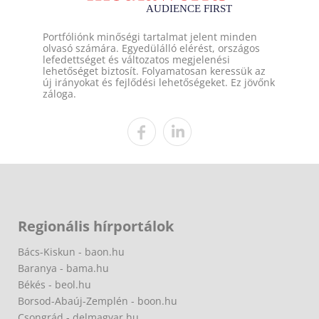
Portfóliónk minőségi tartalmat jelent minden
olvasó számára. Egyedülálló elérést, országos
lefedettséget és változatos megjelenési
lehetőséget biztosít. Folyamatosan keressük az
új irányokat és fejlődési lehetőségeket. Ez jövőnk
záloga.
Regionális hírportálok
Bács-Kiskun - baon.hu
Baranya - bama.hu
Békés - beol.hu
Borsod-Abaúj-Zemplén - boon.hu
Csongrád - delmagyar.hu