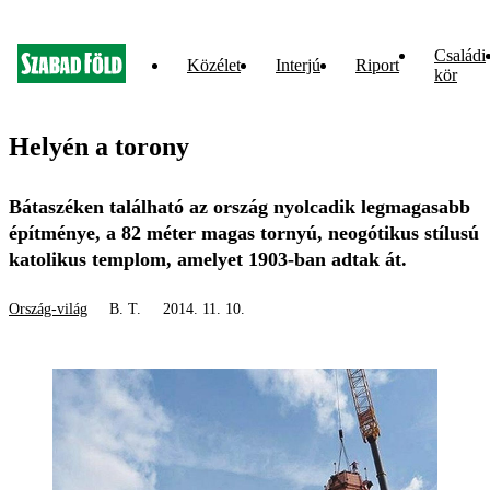
Családi
Közélet
Interjú
Riport
kör
Helyén a torony
Bátaszéken található az ország nyolcadik legmagasabb
építménye, a 82 méter magas tornyú, neogótikus stílusú
katolikus templom, amelyet 1903-ban adtak át.
Ország-világ
B. T.
2014. 11. 10.