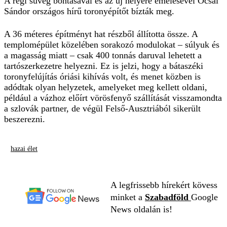
A régi süveg bontásával és az új helyére emelésével Ócsai
Sándor országos hírű toronyépítőt bízták meg.
A 36 méteres építményt hat részből állította össze. A
templomépület közelében sorakozó modulokat – súlyuk és
a magasság miatt – csak 400 tonnás daruval lehetett a
tartószerkezetre helyezni. Ez is jelzi, hogy a bátaszéki
toronyfelújítás óriási kihívás volt, és menet közben is
adódtak olyan helyzetek, amelyeket meg kellett oldani,
például a vázhoz előírt vörösfenyő szállítását visszamondta
a szlovák partner, de végül Felső-Ausztriából sikerült
beszerezni.
hazai élet
A legfrissebb hírekért kövess
minket a
Szabadföld
Google
News oldalán is!