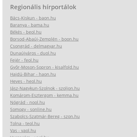
Regionális hírportálok
Bács-Kiskun - baon.hu
Baranya - bama.hu
Békés - beol.hu
Borsod-Abaúj-Zemplén - boon.hu
Csongrád - delmagyar.hu
Dunaújváros - duol.hu
Fejér - feol.hu
Győr-Moson-Sopron - kisalfold.hu
Hajdú-Bihar - haon.hu
Heves - heol.hu
Jász-Nagykun-Szolnok - szoljon.hu
Komárom-Esztergom - kemma.hu
Nógrád - nool.hu
Somogy - sonline.hu
Szabolcs-Szatmár-Bereg - szon.hu
Tolna - teol.hu
Vas - vaol.hu