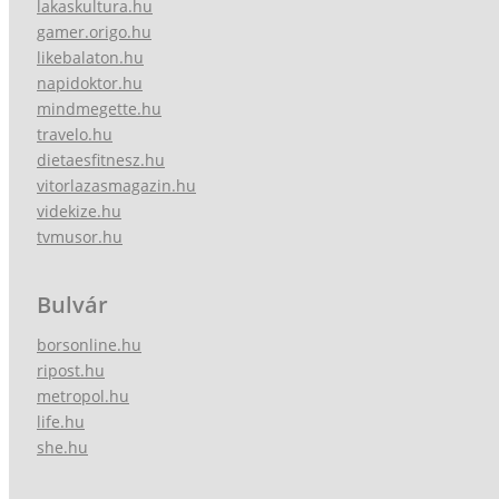
lakaskultura.hu
gamer.origo.hu
likebalaton.hu
napidoktor.hu
mindmegette.hu
travelo.hu
dietaesfitnesz.hu
vitorlazasmagazin.hu
videkize.hu
tvmusor.hu
Bulvár
borsonline.hu
ripost.hu
metropol.hu
life.hu
she.hu