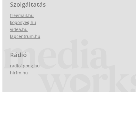
Szolgáltatás
freemail.hu
koponyeg.hu
videa.hu
lapcentrum.hu
Rádió
radio1gong.hu
hirfm.hu