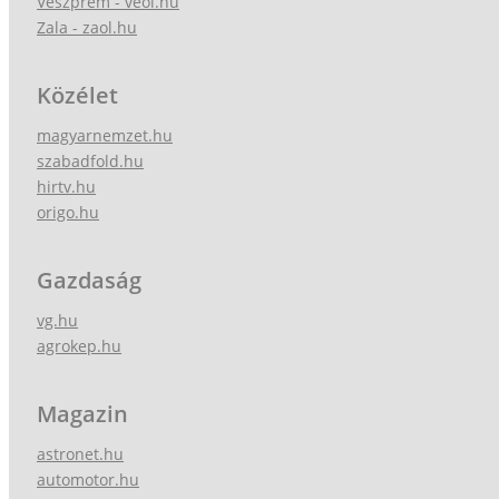
Veszprém - veol.hu
Zala - zaol.hu
Közélet
magyarnemzet.hu
szabadfold.hu
hirtv.hu
origo.hu
Gazdaság
vg.hu
agrokep.hu
Magazin
astronet.hu
automotor.hu