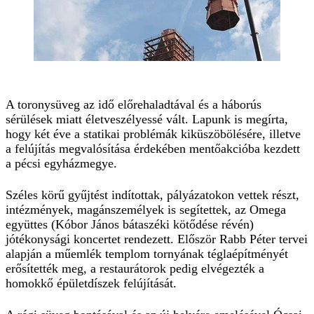
A toronysüveg az idő előrehaladtával és a háborús
sérülések miatt életveszélyessé vált. Lapunk is megírta,
hogy két éve a statikai problémák kiküszöbölésére, illetve
a felújítás megvalósítása érdekében mentőakcióba kezdett
a pécsi egyházmegye.
Széles körű gyűjtést indítottak, pályázatokon vettek részt,
intézmények, magánszemélyek is segítettek, az Omega
együttes (Kóbor János bátaszéki kötődése révén)
jótékonysági koncertet rendezett. Először Rabb Péter tervei
alapján a műemlék templom tornyának téglaépítményét
erősítették meg, a restaurátorok pedig elvégezték a
homokkő épületdíszek felújítását.