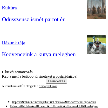
Kultúra
Odüsszeusz ismét partot ér
Házunk tája
Kedvenceink a kutya melegben
Hírlevél feliratkozás
Kapja meg a legjobb történeteket a postaládájába!
Feliratkozás
A feliratkozással Ön elfogadta a
Szabályzatunkat
Impresszum
Online médiaajánlat
Print médiaajánlat
Adatvédelmi tájékoztató
Felhasználási feltételek
Hirdetési ászf
Előfizetői ászf
Partnereink
Játékszabályzat