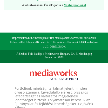
A feliratkozással Ön elfogadta a
Szabályzatunkat
Impresszum
Online médiaajánlat
Print médiaajánlat
Adatvédelmi tájékoztató
Felhasználási feltételek
Hirdetési ászf
Előfizetői ászf
Partnereink
Játékszabályzat
Süti beállítások
A Szabad Föld kiadója a Mediaworks Hungary Zrt. © Minden jog
fenntartva. 2026
Portfóliónk minőségi tartalmat jelent minden
olvasó számára. Egyedülálló elérést, országos
lefedettséget és változatos megjelenési
lehetőséget biztosít. Folyamatosan keressük az
új irányokat és fejlődési lehetőségeket. Ez jövőnk
záloga.