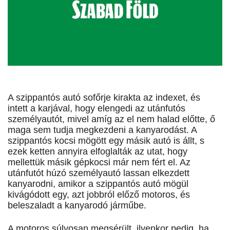
A szippantós autó sofőrje kirakta az indexet, és
intett a karjával, hogy elengedi az utánfutós
személyautót, mivel amíg az el nem halad előtte, ő
maga sem tudja megkezdeni a kanyarodást. A
szippantós kocsi mögött egy másik autó is állt, s
ezek ketten annyira elfoglalták az utat, hogy
mellettük másik gépkocsi már nem fért el. Az
utánfutót húzó személyautó lassan elkezdett
kanyarodni, amikor a szippantós autó mögül
kivágódott egy, azt jobbról előző motoros, és
beleszaladt a kanyarodó járműbe.
A motoros súlyosan megsérült, ilyenkor pedig, ha