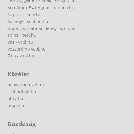
Jász-Nagykun-Szolnok - szoljon.hu
Komárom-Esztergom - kemma.hu
Nógrád - nool.hu
Somogy - sonline.hu
Szabolcs-Szatmár-Bereg - szon.hu
Tolna - teol.hu
Vas - vaol.hu
Veszprém - veol.hu
Zala - zaol.hu
Közélet
magyarnemzet.hu
szabadfold.hu
hirtv.hu
origo.hu
Gazdaság