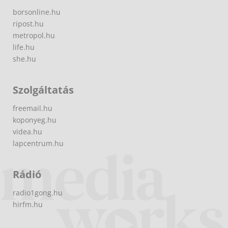
borsonline.hu
ripost.hu
metropol.hu
life.hu
she.hu
Szolgáltatás
freemail.hu
koponyeg.hu
videa.hu
lapcentrum.hu
Rádió
radio1gong.hu
hirfm.hu