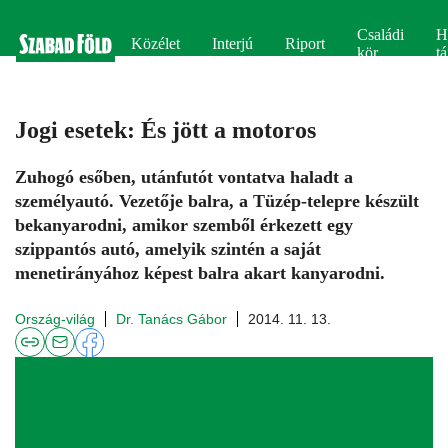
Családi
H
Közélet
Interjú
Riport
kör
tá
Jogi esetek: És jött a motoros
Zuhogó esőben, utánfutót vontatva haladt a
személyautó. Vezetője balra, a Tüzép-telepre készült
bekanyarodni, amikor szemből érkezett egy
szippantós autó, amelyik szintén a saját
menetirányához képest balra akart kanyarodni.
Ország-világ
Dr. Tanács Gábor
2014. 11. 13.