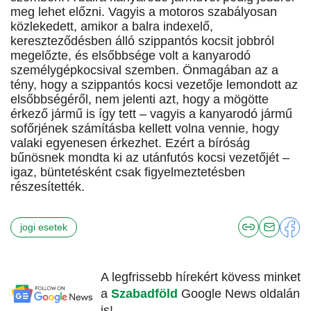
meg lehet előzni. Vagyis a motoros szabályosan
közlekedett, amikor a balra indexelő,
kereszteződésben álló szippantós kocsit jobbról
megelőzte, és elsőbbsége volt a kanyarodó
személygépkocsival szemben. Önmagában az a
tény, hogy a szippantós kocsi vezetője lemondott az
elsőbbségéről, nem jelenti azt, hogy a mögötte
érkező jármű is így tett – vagyis a kanyarodó jármű
sofőrjének számításba kellett volna vennie, hogy
valaki egyenesen érkezhet. Ezért a bíróság
bűnösnek mondta ki az utánfutós kocsi vezetőjét –
igaz, büntetésként csak figyelmeztetésben
részesítették.
jogi esetek
A legfrissebb hírekért kövess minket
a
Szabadföld
Google News oldalán
is!