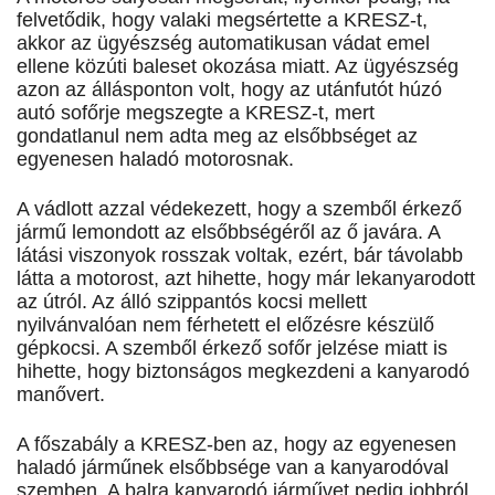
felvetődik, hogy valaki megsértette a KRESZ-t,
akkor az ügyészség automatikusan vádat emel
ellene közúti baleset okozása miatt. Az ügyészség
azon az állásponton volt, hogy az utánfutót húzó
autó sofőrje megszegte a KRESZ-t, mert
gondatlanul nem adta meg az elsőbbséget az
egyenesen haladó motorosnak.
A vádlott azzal védekezett, hogy a szemből érkező
jármű lemondott az elsőbbségéről az ő javára. A
látási viszonyok rosszak voltak, ezért, bár távolabb
látta a motorost, azt hihette, hogy már lekanyarodott
az útról. Az álló szippantós kocsi mellett
nyilvánvalóan nem férhetett el előzésre készülő
gépkocsi. A szemből érkező sofőr jelzése miatt is
hihette, hogy biztonságos megkezdeni a kanyarodó
manővert.
A főszabály a KRESZ-ben az, hogy az egyenesen
haladó járműnek elsőbbsége van a kanyarodóval
szemben. A balra kanyarodó járművet pedig jobbról