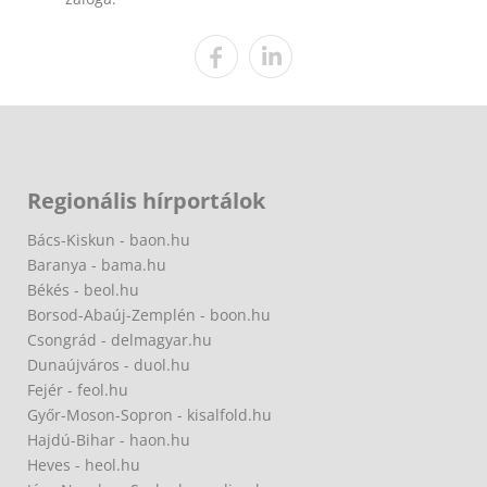
Regionális hírportálok
Bács-Kiskun - baon.hu
Baranya - bama.hu
Békés - beol.hu
Borsod-Abaúj-Zemplén - boon.hu
Csongrád - delmagyar.hu
Dunaújváros - duol.hu
Fejér - feol.hu
Győr-Moson-Sopron - kisalfold.hu
Hajdú-Bihar - haon.hu
Heves - heol.hu