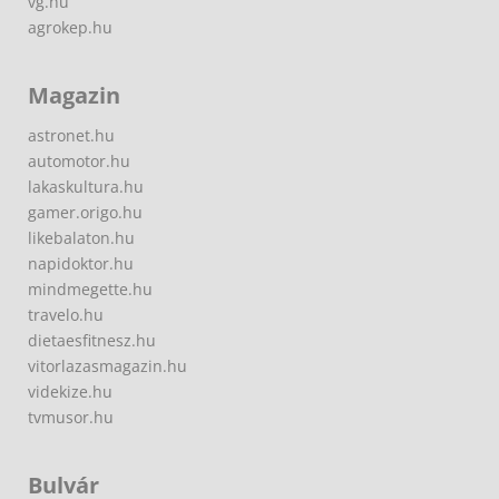
vg.hu
agrokep.hu
Magazin
astronet.hu
automotor.hu
lakaskultura.hu
gamer.origo.hu
likebalaton.hu
napidoktor.hu
mindmegette.hu
travelo.hu
dietaesfitnesz.hu
vitorlazasmagazin.hu
videkize.hu
tvmusor.hu
Bulvár