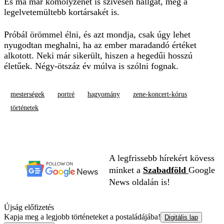
És ma már komolyzenét is szívesen hallgat, még a
legelvetemültebb kortársakét is.
Próbál örömmel élni, és azt mondja, csak úgy lehet
nyugodtan meghalni, ha az ember maradandó értéket
alkotott. Neki már sikerült, hiszen a hegedűi hosszú
életűek. Négy-ötszáz év múlva is szólni fognak.
mesterségek
portré
hagyomány
zene-koncert-kórus
történetek
A legfrissebb hírekért kövess
minket a
Szabadföld
Google
News oldalán is!
Újság előfizetés
Kapja meg a legjobb történeteket a postaládájába!
Digitális lap