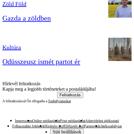
Zöld Föld
Gazda a zöldben
Kultúra
Odüsszeusz ismét partot ér
Hírlevél feliratkozás
Kapja meg a legjobb történeteket a postaládájába!
Feliratkozás
A feliratkozással Ön elfogadta a
Szabályzatunkat
Impresszum
Online médiaajánlat
Print médiaajánlat
Adatvédelmi tájékoztató
Felhasználási feltételek
Hirdetési ászf
Előfizetői ászf
Partnereink
Játékszabályzat
Süti beállítások