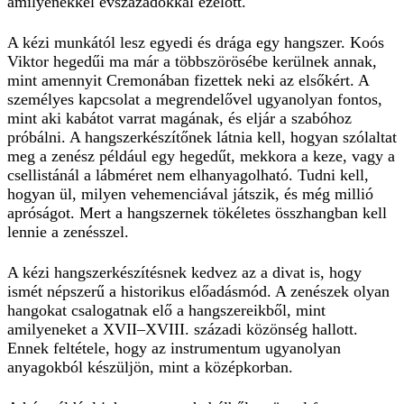
amilyenekkel évszázadokkal ezelőtt.
A kézi munkától lesz egyedi és drága egy hangszer. Koós
Viktor hegedűi ma már a többszörösébe kerülnek annak,
mint amennyit Cremonában fizettek neki az elsőkért. A
személyes kapcsolat a megrendelővel ugyanolyan fontos,
mint aki kabátot varrat magának, és eljár a szabóhoz
próbálni. A hangszerkészítőnek látnia kell, hogyan szólaltat
meg a zenész például egy hegedűt, mekkora a keze, vagy a
csellistánál a lábméret nem elhanyagolható. Tudni kell,
hogyan ül, milyen vehemenciával játszik, és még millió
apróságot. Mert a hangszernek tökéletes összhangban kell
lennie a zenésszel.
A kézi hangszerkészítésnek kedvez az a divat is, hogy
ismét népszerű a historikus előadásmód. A zenészek olyan
hangokat csalogatnak elő a hangszereikből, mint
amilyeneket a XVII–XVIII. századi közönség hallott.
Ennek feltétele, hogy az instrumentum ugyanolyan
anyagokból készüljön, mint a középkorban.