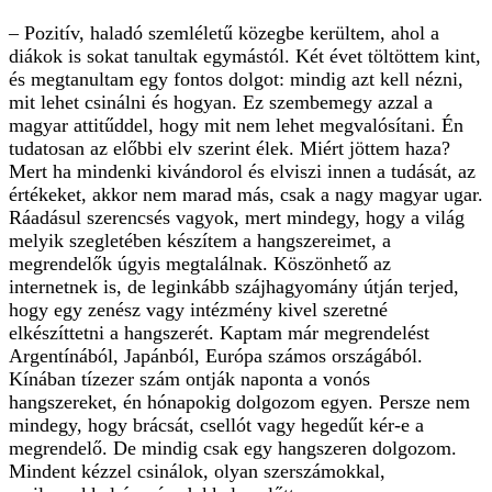
– Pozitív, haladó szemléletű közegbe kerültem, ahol a
diákok is sokat tanultak egymástól. Két évet töltöttem kint,
és megtanultam egy fontos dolgot: mindig azt kell nézni,
mit lehet csinálni és hogyan. Ez szembemegy azzal a
magyar attitűddel, hogy mit nem lehet megvalósítani. Én
tudatosan az előbbi elv szerint élek. Miért jöttem haza?
Mert ha mindenki kivándorol és elviszi innen a tudását, az
értékeket, akkor nem marad más, csak a nagy magyar ugar.
Ráadásul szerencsés vagyok, mert mindegy, hogy a világ
melyik szegletében készítem a hangszereimet, a
megrendelők úgyis megtalálnak. Köszönhető az
internetnek is, de leginkább szájhagyomány útján terjed,
hogy egy zenész vagy intézmény kivel szeretné
elkészíttetni a hangszerét. Kaptam már megrendelést
Argentínából, Japánból, Európa számos országából.
Kínában tízezer szám ontják naponta a vonós
hangszereket, én hónapokig dolgozom egyen. Persze nem
mindegy, hogy brácsát, csellót vagy hegedűt kér-e a
megrendelő. De mindig csak egy hangszeren dolgozom.
Mindent kézzel csinálok, olyan szerszámokkal,