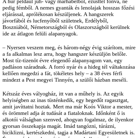
A húr például juh- vagy marhabélből, ezüsttel fonva, ne
pedig fémből. A nemes gyanták és lenolajak hosszas főzési
eljárással, aprólékosan készüljenek. A hangszerek
jávorfából és lucfenyőből születnek, Erdélyből,
Boszniából, Németországból és Olaszországból kerülnek
ide az átlagon felüli alapanyagok.
– Nyersen veszem meg, és három-négy évig szárítom, mire
a fa alkalmas lesz arra, hogy hangszer készüljön belőle.
Most tíz-tizenöt évre elegendő alapanyagom van, egy
padláson száradnak. A forró nyár és a hideg tél váltakozása
kellően megedzi a fát, tökéletes hely – a 38 éves férfi
mindezt a Pest megyei Tinnyén, a szülői házban meséli.
Kétszáz éves vályogház, itt van a műhely is. Az egyik
helyiségben az inas tüsténkedik, egy hegedűt ragasztgat,
amit javíttatni hoztak. Mert ma már Koós Viktor a mester,
és örömmel adja át tudását a fiataloknak. Időnként ő is
alkotói válságban szenved, ahogyan fogalmaz, de ilyenkor
gyorsan összekapja magát. Imád tangózni, túrázni,
biciklizni, kertészkedni, tagja a Madártani Egyesületnek is.