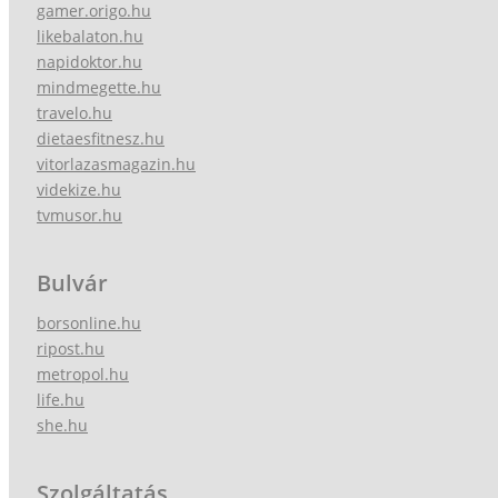
gamer.origo.hu
likebalaton.hu
napidoktor.hu
mindmegette.hu
travelo.hu
dietaesfitnesz.hu
vitorlazasmagazin.hu
videkize.hu
tvmusor.hu
Bulvár
borsonline.hu
ripost.hu
metropol.hu
life.hu
she.hu
Szolgáltatás