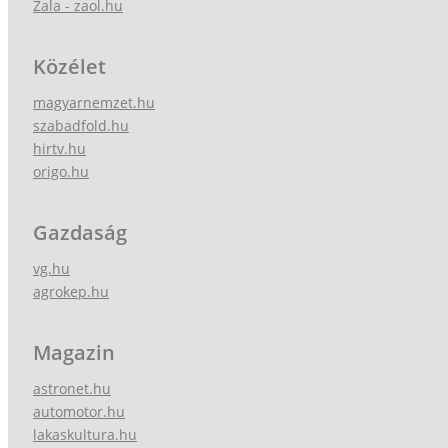
Zala - zaol.hu
Közélet
magyarnemzet.hu
szabadfold.hu
hirtv.hu
origo.hu
Gazdaság
vg.hu
agrokep.hu
Magazin
astronet.hu
automotor.hu
lakaskultura.hu