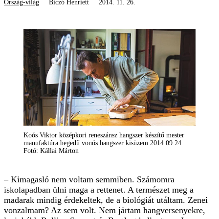
Ország-világ
Biczó Henriett
2014. 11. 26.
Koós Viktor középkori reneszánsz hangszer készítő mester
manufaktúra hegedű vonós hangszer kisüzem 2014 09 24
Fotó: Kállai Márton
– Kimagasló nem voltam semmiben. Számomra
iskolapadban ülni maga a rettenet. A természet meg a
madarak mindig érdekeltek, de a biológiát utáltam. Zenei
vonzalmam? Az sem volt. Nem jártam hangversenyekre,