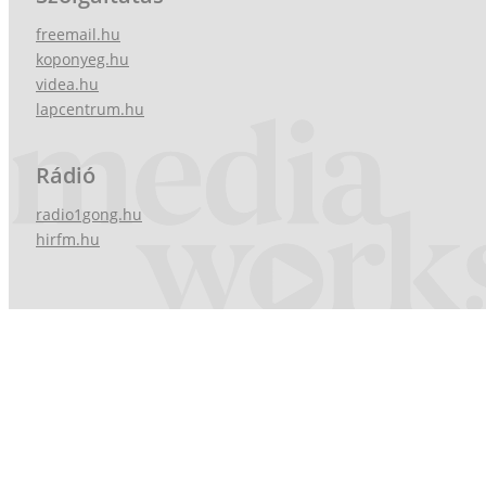
freemail.hu
koponyeg.hu
videa.hu
lapcentrum.hu
Rádió
radio1gong.hu
hirfm.hu