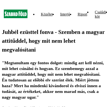
Családi
Közélet
Interjú
Riport
kör
Juhbél ezüsttel fonva - Szemben a magyar
attitűddel, hogy mit nem lehet
megvalósítani
"Megtanultam egy fontos dolgot: mindig azt kell nézni,
mit lehet csinálni és hogyan. Ez szembemegy azzal a
magyar attitűddel, hogy mit nem lehet megvalósítani.
Én tudatosan az előbbi elv szerint élek. Miért jöttem
haza? Mert ha mindenki kivándorol és elviszi innen a
tudását, az értékeket, akkor nem marad más, csak a
nagy magyar ugar."