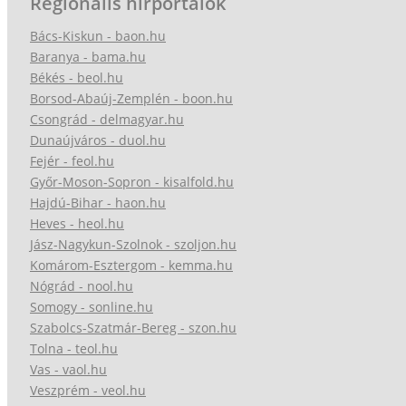
Regionális hírportálok
Bács-Kiskun - baon.hu
Baranya - bama.hu
Békés - beol.hu
Borsod-Abaúj-Zemplén - boon.hu
Csongrád - delmagyar.hu
Dunaújváros - duol.hu
Fejér - feol.hu
Győr-Moson-Sopron - kisalfold.hu
Hajdú-Bihar - haon.hu
Heves - heol.hu
Jász-Nagykun-Szolnok - szoljon.hu
Komárom-Esztergom - kemma.hu
Nógrád - nool.hu
Somogy - sonline.hu
Szabolcs-Szatmár-Bereg - szon.hu
Tolna - teol.hu
Vas - vaol.hu
Veszprém - veol.hu