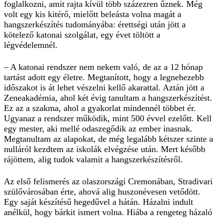
foglalkozni, amit rajta kívül több százezren űznek. Még
volt egy kis kitérő, mielőtt beleásta volna magát a
hangszerkészítés tudományába: érettségi után jött a
kötelező katonai szolgálat, egy évet töltött a
légvédelemnél.
– A katonai rendszer nem nekem való, de az a 12 hónap
tartást adott egy életre. Megtanított, hogy a legnehezebb
időszakot is át lehet vészelni kellő akarattal. Aztán jött a
Zeneakadémia, ahol két évig tanultam a hangszerkészítést.
Ez az a szakma, ahol a gyakorlat mindennél többet ér.
Ugyanaz a rendszer működik, mint 500 évvel ezelőtt. Kell
egy mester, aki mellé odaszegődik az ember inasnak.
Megtanultam az alapokat, de még legalább kétszer szinte a
nulláról kezdtem az iskolák elvégzése után. Mert később
rájöttem, alig tudok valamit a hangszerkészítésről.
Az első felismerés az olaszországi Cremonában, Stradivari
szülővárosában érte, ahová alig huszonévesen vetődött.
Egy saját készítésű hegedűvel a hátán. Házalni indult
anélkül, hogy bárkit ismert volna. Hiába a rengeteg házaló