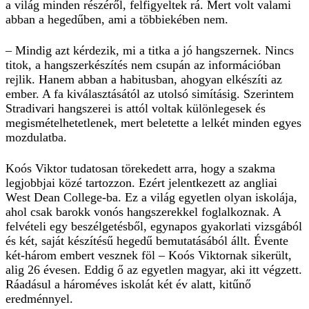
a világ minden részéről, felfigyeltek rá. Mert volt valami
abban a hegedűben, ami a többiekében nem.
– Mindig azt kérdezik, mi a titka a jó hangszernek. Nincs
titok, a hangszerkészítés nem csupán az információban
rejlik. Hanem abban a habitusban, ahogyan elkészíti az
ember. A fa kiválasztásától az utolsó simításig. Szerintem
Stradivari hangszerei is attól voltak különlegesek és
megismételhetetlenek, mert beletette a lelkét minden egyes
mozdulatba.
Koós Viktor tudatosan törekedett arra, hogy a szakma
legjobbjai közé tartozzon. Ezért jelentkezett az angliai
West Dean College-ba. Ez a világ egyetlen olyan iskolája,
ahol csak barokk vonós hangszerekkel foglalkoznak. A
felvételi egy beszélgetésből, egynapos gyakorlati vizsgából
és két, saját készítésű hegedű bemutatásából állt. Évente
két-három embert vesznek föl – Koós Viktornak sikerült,
alig 26 évesen. Eddig ő az egyetlen magyar, aki itt végzett.
Ráadásul a hároméves iskolát két év alatt, kitűnő
eredménnyel.