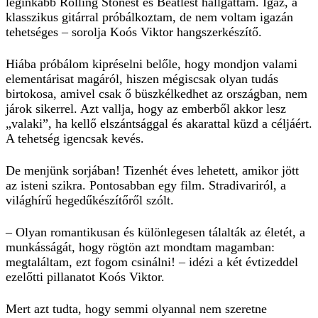
leginkább Rolling Stonest és Beatlest hallgattam. Igaz, a
klasszikus gitárral próbálkoztam, de nem voltam igazán
tehetséges – sorolja Koós Viktor hangszerkészítő.
Hiába próbálom kipréselni belőle, hogy mondjon valami
elementárisat magáról, hiszen mégiscsak olyan tudás
birtokosa, amivel csak ő büszkélkedhet az országban, nem
járok sikerrel. Azt vallja, hogy az emberből akkor lesz
„valaki”, ha kellő elszántsággal és akarattal küzd a céljáért.
A tehetség igencsak kevés.
De menjünk sorjában! Tizenhét éves lehetett, amikor jött
az isteni szikra. Pontosabban egy film. Stradivariról, a
világhírű hegedűkészítőről szólt.
– Olyan romantikusan és különlegesen tálalták az életét, a
munkásságát, hogy rögtön azt mondtam magamban:
megtaláltam, ezt fogom csinálni! – idézi a két évtizeddel
ezelőtti pillanatot Koós Viktor.
Mert azt tudta, hogy semmi olyannal nem szeretne