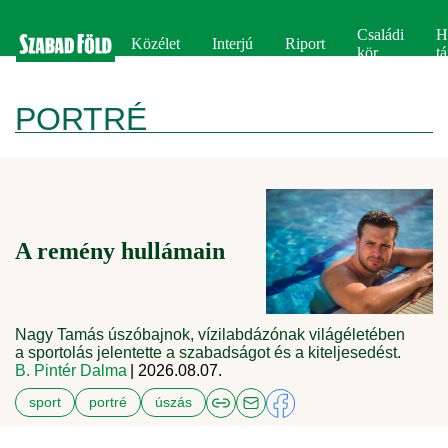
Családi
H
Közélet
Interjú
Riport
kör
tá
PORTRÉ
A remény hullámain
Nagy Tamás úszóbajnok, vízilabdázónak világéletében
a sportolás jelentette a szabadságot és a kiteljesedést.
B. Pintér Dalma
| 2026.08.07.
sport
portré
úszás