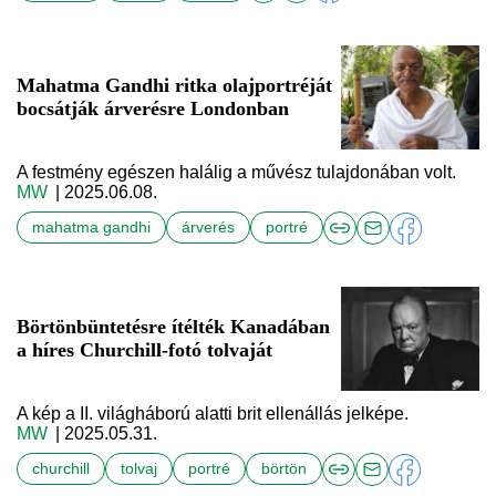
Mahatma Gandhi ritka olajportréját
bocsátják árverésre Londonban
A festmény egészen halálig a művész tulajdonában volt.
MW
| 2025.06.08.
mahatma gandhi
árverés
portré
Börtönbüntetésre ítélték Kanadában
a híres Churchill-fotó tolvaját
A kép a II. világháború alatti brit ellenállás jelképe.
MW
| 2025.05.31.
churchill
tolvaj
portré
börtön