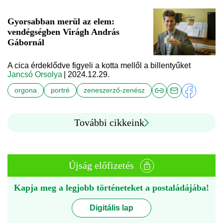
Gyorsabban merül az elem:
vendégségben Virágh András
Gábornál
A cica érdeklődve figyeli a kotta mellől a billentyűket
Jancsó Orsolya
| 2024.12.29.
orgona
portré
zeneszerző-zenész
További cikkeink
Újság előfizetés
Kapja meg a legjobb történeteket a postaládájába!
Digitális lap