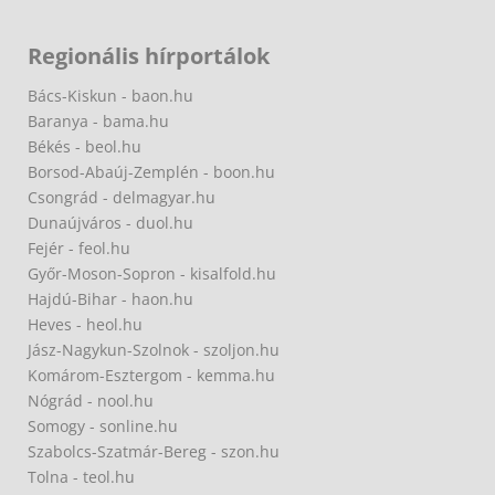
Regionális hírportálok
Bács-Kiskun - baon.hu
Baranya - bama.hu
Békés - beol.hu
Borsod-Abaúj-Zemplén - boon.hu
Csongrád - delmagyar.hu
Dunaújváros - duol.hu
Fejér - feol.hu
Győr-Moson-Sopron - kisalfold.hu
Hajdú-Bihar - haon.hu
Heves - heol.hu
Jász-Nagykun-Szolnok - szoljon.hu
Komárom-Esztergom - kemma.hu
Nógrád - nool.hu
Somogy - sonline.hu
Szabolcs-Szatmár-Bereg - szon.hu
Tolna - teol.hu