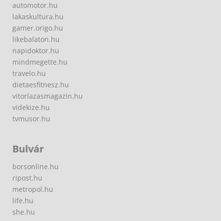
automotor.hu
lakaskultura.hu
gamer.origo.hu
likebalaton.hu
napidoktor.hu
mindmegette.hu
travelo.hu
dietaesfitnesz.hu
vitorlazasmagazin.hu
videkize.hu
tvmusor.hu
Bulvár
borsonline.hu
ripost.hu
metropol.hu
life.hu
she.hu