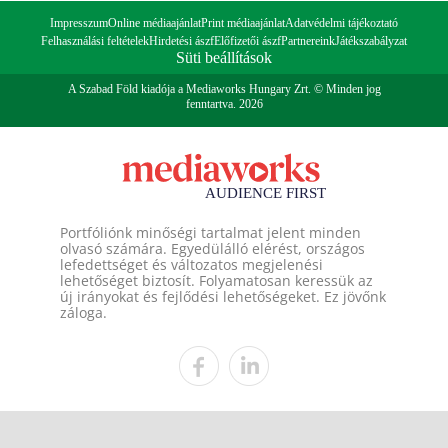
Impresszum
Online médiaajánlat
Print médiaajánlat
Adatvédelmi tájékoztató
Felhasználási feltételek
Hirdetési ászf
Előfizetői ászf
Partnereink
Játékszabályzat
Süti beállítások
A Szabad Föld kiadója a Mediaworks Hungary Zrt. © Minden jog
fenntartva. 2026
Portfóliónk minőségi tartalmat jelent minden
olvasó számára. Egyedülálló elérést, országos
lefedettséget és változatos megjelenési
lehetőséget biztosít. Folyamatosan keressük az
új irányokat és fejlődési lehetőségeket. Ez jövőnk
záloga.