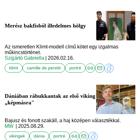
Merész bakfisból illedelmes hölgy
Az ismeretlen Klimt-modell című kötet egy izgalmas
műkincstörténet.
Szijjártó Gabriella
| 2026.02.16.
klimt
camille de peretti
portré
Dániában rábukkantak az első viking
„képmásra"
Bajusz és fonott szakáll, a haj középen választékkal.
MW
| 2025.08.29.
vikingek
dánia
portré