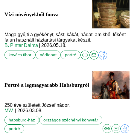
Vízi növényekből fonva
Maga gyűjti a gyékényt, sást, kákát, nádat, amikből főként
falun használt háztartási tárgyakat készít.
B. Pintér Dalma
| 2026.05.18.
kovács tibor
nádfonat
portré
Portré a legmagyarabb Habsburgról
250 éve született József nádor.
MW
| 2026.03.08.
habsburg-ház
országos széchényi könyvtár
portré