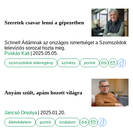
Szeretek csavar lenni a gépezetben
Schnell Ádámnak az országos ismertséget a Szomszédok
televíziós sorozat hozta meg.
Puskás Kati
| 2025.05.05.
szomszédok teleregény
színész
portré
Anyám szült, apám hozott világra
Jancsó Orsolya
| 2025.01.20.
életvédelem
portré
irodalom