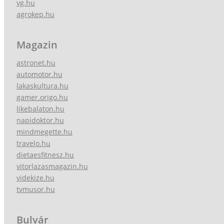
vg.hu
agrokep.hu
Magazin
astronet.hu
automotor.hu
lakaskultura.hu
gamer.origo.hu
likebalaton.hu
napidoktor.hu
mindmegette.hu
travelo.hu
dietaesfitnesz.hu
vitorlazasmagazin.hu
videkize.hu
tvmusor.hu
Bulvár