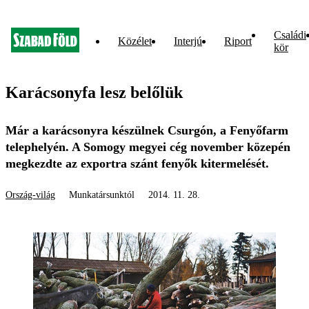
Családi
Közélet
Interjú
Riport
kör
Karácsonyfa lesz belőlük
Már a karácsonyra készülnek Csurgón, a Fenyőfarm
telephelyén. A Somogy megyei cég november közepén
megkezdte az exportra szánt fenyők kitermelését.
Ország-világ
Munkatársunktól
2014. 11. 28.