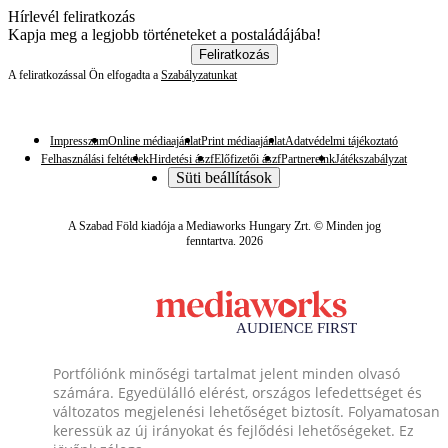
Hírlevél feliratkozás
Kapja meg a legjobb történeteket a postaládájába!
Feliratkozás
A feliratkozással Ön elfogadta a
Szabályzatunkat
Impresszum
Online médiaajánlat
Print médiaajánlat
Adatvédelmi tájékoztató
Felhasználási feltételek
Hirdetési ászf
Előfizetői ászf
Partnereink
Játékszabályzat
Süti beállítások
A Szabad Föld kiadója a Mediaworks Hungary Zrt. © Minden jog
fenntartva. 2026
Portfóliónk minőségi tartalmat jelent minden olvasó
számára. Egyedülálló elérést, országos lefedettséget és
változatos megjelenési lehetőséget biztosít. Folyamatosan
keressük az új irányokat és fejlődési lehetőségeket. Ez