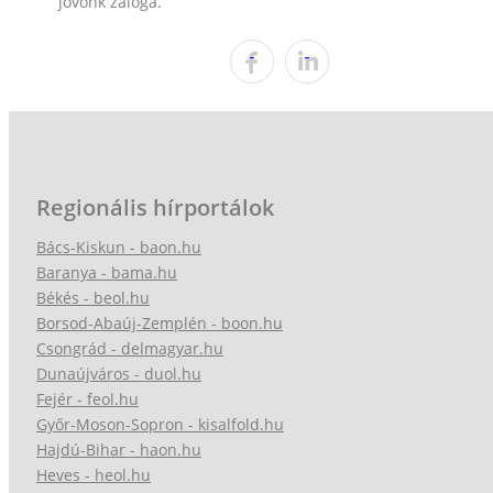
jövőnk záloga.
Regionális hírportálok
Bács-Kiskun - baon.hu
Baranya - bama.hu
Békés - beol.hu
Borsod-Abaúj-Zemplén - boon.hu
Csongrád - delmagyar.hu
Dunaújváros - duol.hu
Fejér - feol.hu
Győr-Moson-Sopron - kisalfold.hu
Hajdú-Bihar - haon.hu
Heves - heol.hu