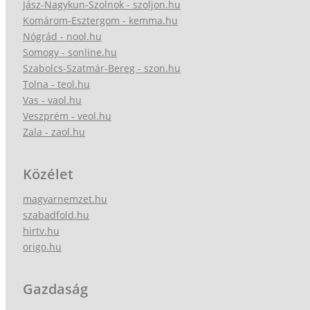
Jász-Nagykun-Szolnok - szoljon.hu
Komárom-Esztergom - kemma.hu
Nógrád - nool.hu
Somogy - sonline.hu
Szabolcs-Szatmár-Bereg - szon.hu
Tolna - teol.hu
Vas - vaol.hu
Veszprém - veol.hu
Zala - zaol.hu
Közélet
magyarnemzet.hu
szabadfold.hu
hirtv.hu
origo.hu
Gazdaság