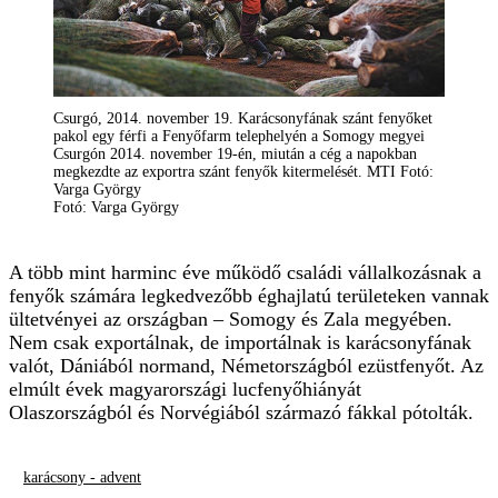
Csurgó, 2014. november 19. Karácsonyfának szánt fenyőket
pakol egy férfi a Fenyőfarm telephelyén a Somogy megyei
Csurgón 2014. november 19-én, miután a cég a napokban
megkezdte az exportra szánt fenyők kitermelését. MTI Fotó:
Varga György
Fotó: Varga György
A több mint harminc éve működő családi vállalkozásnak a
fenyők számára legkedvezőbb éghajlatú területeken vannak
ültetvényei az országban – Somogy és Zala megyében.
Nem csak exportálnak, de importálnak is karácsonyfának
valót, Dániából normand, Németországból ezüstfenyőt. Az
elmúlt évek magyarországi lucfenyőhiányát
Olaszországból és Norvégiából származó fákkal pótolták.
karácsony - advent