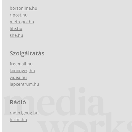
borsonline.hu
ripost.hu
metropol.hu
life.hu
she.hu
Szolgáltatás
freemail.hu
koponyeg.hu
videa.hu
lapcentrum.hu
Rádió
radio1gong.hu
hirfm.hu