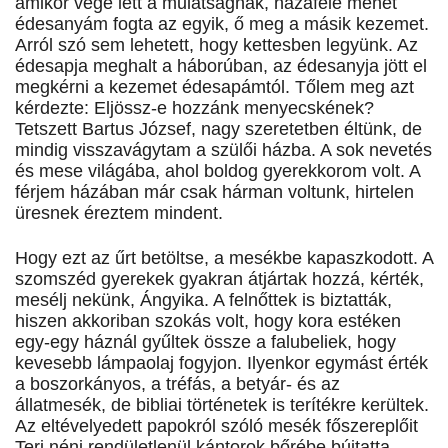
amikor vége lett a mulatságnak, hazafelé menet
édesanyám fogta az egyik, ő meg a másik kezemet.
Arról szó sem lehetett, hogy kettesben legyünk. Az
édesapja meghalt a háborúban, az édesanyja jött el
megkérni a kezemet édesapámtól. Tőlem meg azt
kérdezte: Eljössz-e hozzánk menyecskének?
Tetszett Bartus József, nagy szeretetben éltünk, de
mindig visszavágytam a szülői házba. A sok nevetés
és mese világába, ahol boldog gyerekkorom volt. A
férjem házában már csak hárman voltunk, hirtelen
üresnek éreztem mindent.
Hogy ezt az űrt betöltse, a mesékbe kapaszkodott. A
szomszéd gyerekek gyakran átjártak hozzá, kérték,
mesélj nekünk, Ángyika. A felnőttek is biztatták,
hiszen akkoriban szokás volt, hogy kora estéken
egy-egy háznál gyűltek össze a falubeliek, hogy
kevesebb lámpaolaj fogyjon. Ilyenkor egymást érték
a boszorkányos, a tréfás, a betyár- és az
állatmesék, de bibliai történetek is terítékre kerültek.
Az eltévelyedett papokról szóló mesék főszereplőit
Teri néni rendületlenül kántorok bőrébe bújtatta,