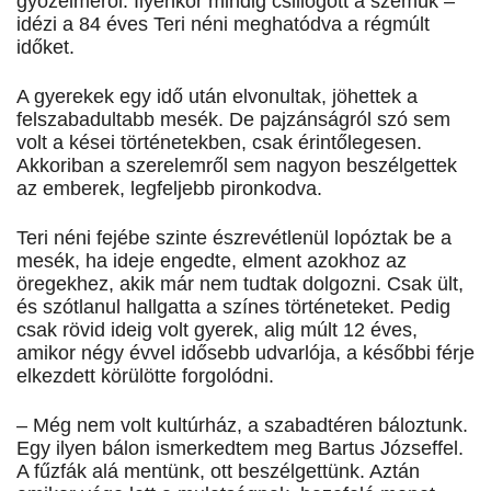
győzelméről. Ilyenkor mindig csillogott a szemük –
idézi a 84 éves Teri néni meghatódva a régmúlt
időket.
A gyerekek egy idő után elvonultak, jöhettek a
felszabadultabb mesék. De pajzánságról szó sem
volt a kései történetekben, csak érintőlegesen.
Akkoriban a szerelemről sem nagyon beszélgettek
az emberek, legfeljebb pironkodva.
Teri néni fejébe szinte észrevétlenül lopóztak be a
mesék, ha ideje engedte, elment azokhoz az
öregekhez, akik már nem tudtak dolgozni. Csak ült,
és szótlanul hallgatta a színes történeteket. Pedig
csak rövid ideig volt gyerek, alig múlt 12 éves,
amikor négy évvel idősebb udvarlója, a későbbi férje
elkezdett körülötte forgolódni.
– Még nem volt kultúrház, a szabadtéren báloztunk.
Egy ilyen bálon ismerkedtem meg Bartus Józseffel.
A fűzfák alá mentünk, ott beszélgettünk. Aztán