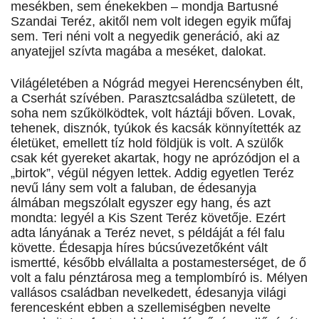
mesékben, sem énekekben – mondja Bartusné
Szandai Teréz, akitől nem volt idegen egyik műfaj
sem. Teri néni volt a negyedik generáció, aki az
anyatejjel szívta magába a meséket, dalokat.
Világéletében a Nógrád megyei Herencsényben élt,
a Cserhát szívében. Parasztcsaládba született, de
soha nem szűkölködtek, volt háztáji bőven. Lovak,
tehenek, disznók, tyúkok és kacsák könnyítették az
életüket, emellett tíz hold földjük is volt. A szülők
csak két gyereket akartak, hogy ne aprózódjon el a
„birtok”, végül négyen lettek. Addig egyetlen Teréz
nevű lány sem volt a faluban, de édesanyja
álmában megszólalt egyszer egy hang, és azt
mondta: legyél a Kis Szent Teréz követője. Ezért
adta lányának a Teréz nevet, s példáját a fél falu
követte. Édesapja híres búcsúvezetőként vált
ismertté, később elvállalta a postamesterséget, de ő
volt a falu pénztárosa meg a templombíró is. Mélyen
vallásos családban nevelkedett, édesanyja világi
ferencesként ebben a szellemiségben nevelte