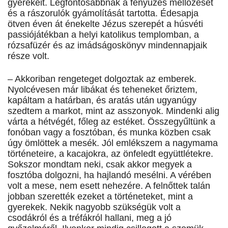
gyerekeit. Legfontosabbnak a fényűzés mellőzését
és a rászorulók gyámolítását tartotta. Édesapja
ötven éven át énekelte Jézus szerepét a húsvéti
passiójátékban a helyi katolikus templomban, a
rózsafüzér és az imádságoskönyv mindennapjaik
része volt.
– Akkoriban rengeteget dolgoztak az emberek.
Nyolcévesen már libákat és teheneket őriztem,
kapáltam a határban, és aratás után ugyanúgy
szedtem a markot, mint az asszonyok. Mindenki alig
várta a hétvégét, főleg az estéket. Összegyűltünk a
fonóban vagy a fosztóban, és munka közben csak
úgy ömlöttek a mesék. Jól emlékszem a nagymama
történeteire, a kacajokra, az önfeledt együttlétekre.
Sokszor mondtam neki, csak akkor megyek a
fosztóba dolgozni, ha hajlandó mesélni. A vérében
volt a mese, nem esett nehezére. A felnőttek talán
jobban szerették ezeket a történeteket, mint a
gyerekek. Nekik nagyobb szükségük volt a
csodákról és a tréfákról hallani, meg a jó