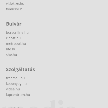
videkize.hu
tvmusor.hu
Bulvár
borsonline.hu
ripost.hu
metropol.hu
life.hu
she.hu
Szolgáltatás
freemail.hu
koponyeg.hu
videa.hu
lapcentrum.hu