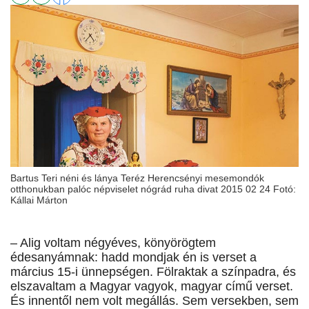
Bartus Teri néni és lánya Teréz Herencsényi mesemondók
otthonukban palóc népviselet nógrád ruha divat 2015 02 24 Fotó:
Kállai Márton
– Alig voltam négyéves, könyörögtem
édesanyámnak: hadd mondjak én is verset a
március 15-i ünnepségen. Fölraktak a színpadra, és
elszavaltam a Magyar vagyok, magyar című verset.
És innentől nem volt megállás. Sem versekben, sem