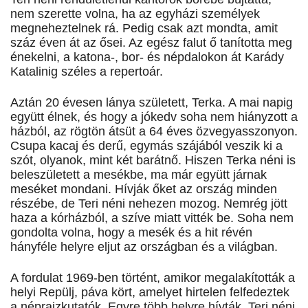
nem szerette volna, ha az egyházi személyek
megneheztelnek rá. Pedig csak azt mondta, amit
száz éven át az ősei. Az egész falut ő tanította meg
énekelni, a katona-, bor- és népdalokon át Karády
Katalinig széles a repertoár.
Aztán 20 évesen lánya született, Terka. A mai napig
együtt élnek, és hogy a jókedv soha nem hiányzott a
házból, az rögtön átsüt a 64 éves özvegyasszonyon.
Csupa kacaj és derű, egymás szájából veszik ki a
szót, olyanok, mint két barátnő. Hiszen Terka néni is
beleszületett a mesékbe, ma már együtt járnak
meséket mondani. Hívják őket az ország minden
részébe, de Teri néni nehezen mozog. Nemrég jött
haza a kórházból, a szíve miatt vitték be. Soha nem
gondolta volna, hogy a mesék és a hit révén
hányféle helyre eljut az országban és a világban.
A fordulat 1969-ben történt, amikor megalakították a
helyi Repülj, páva kört, amelyet hirtelen felfedeztek
a néprajzkutatók. Egyre több helyre hívták, Teri néni