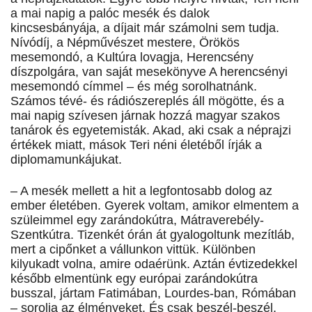
a mai napig a palóc mesék és dalok
kincsesbányája, a díjait már számolni sem tudja.
Nívódíj, a Népművészet mestere, Örökös
mesemondó, a Kultúra lovagja, Herencsény
díszpolgára, van saját mesekönyve A herencsényi
mesemondó címmel – és még sorolhatnánk.
Számos tévé- és rádiószereplés áll mögötte, és a
mai napig szívesen járnak hozzá magyar szakos
tanárok és egyetemisták. Akad, aki csak a néprajzi
értékek miatt, mások Teri néni életéből írják a
diplomamunkájukat.
– A mesék mellett a hit a legfontosabb dolog az
ember életében. Gyerek voltam, amikor elmentem a
szüleimmel egy zarándokútra, Mátraverebély-
Szentkútra. Tizenkét órán át gyalogoltunk mezítláb,
mert a cipőnket a vállunkon vittük. Különben
kilyukadt volna, amire odaérünk. Aztán évtizedekkel
később elmentünk egy európai zarándokútra
busszal, jártam Fatimában, Lourdes-ban, Rómában
– sorolja az élményeket. És csak beszél-beszél,