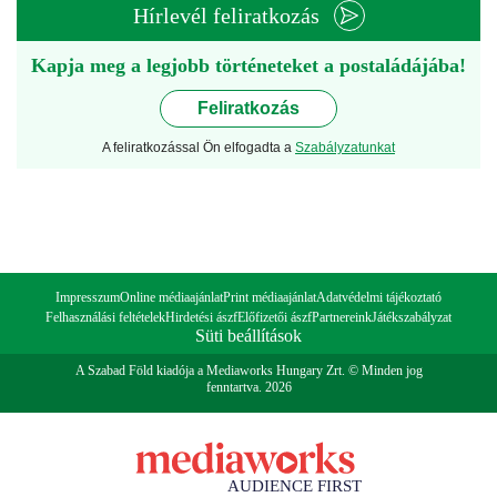
Hírlevél feliratkozás
Kapja meg a legjobb történeteket a postaládájába!
Feliratkozás
A feliratkozással Ön elfogadta a
Szabályzatunkat
Impresszum
Online médiaajánlat
Print médiaajánlat
Adatvédelmi tájékoztató
Felhasználási feltételek
Hirdetési ászf
Előfizetői ászf
Partnereink
Játékszabályzat
Süti beállítások
A Szabad Föld kiadója a Mediaworks Hungary Zrt. © Minden jog
fenntartva. 2026