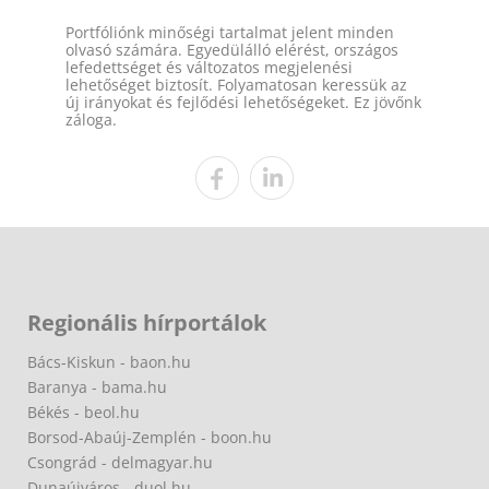
Portfóliónk minőségi tartalmat jelent minden
olvasó számára. Egyedülálló elérést, országos
lefedettséget és változatos megjelenési
lehetőséget biztosít. Folyamatosan keressük az
új irányokat és fejlődési lehetőségeket. Ez jövőnk
záloga.
Regionális hírportálok
Bács-Kiskun - baon.hu
Baranya - bama.hu
Békés - beol.hu
Borsod-Abaúj-Zemplén - boon.hu
Csongrád - delmagyar.hu
Dunaújváros - duol.hu