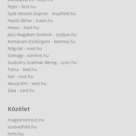
Fejér - feol.hu
Győr-Moson-Sopron - kisalfold.hu
Hajdú-Bihar - haon.hu
Heves - heol.hu
Jász-Nagykun-Szolnok - szoljon.hu
Komárom-Esztergom - kemma.hu
Nógrád - nool.hu
Somogy - sonline.hu
Szabolcs-Szatmár-Bereg - szon.hu
Tolna - teol.hu
Vas - vaol.hu
Veszprém - veol.hu
Zala - zaol.hu
Közélet
magyarnemzet.hu
szabadfold.hu
hirtv.hu