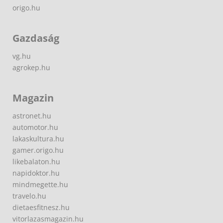
origo.hu
Gazdaság
vg.hu
agrokep.hu
Magazin
astronet.hu
automotor.hu
lakaskultura.hu
gamer.origo.hu
likebalaton.hu
napidoktor.hu
mindmegette.hu
travelo.hu
dietaesfitnesz.hu
vitorlazasmagazin.hu