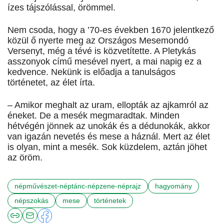
ízes tájszólással, örömmel.
Nem csoda, hogy a ’70-es években 1670 jelentkező
közül ő nyerte meg az Országos Mesemondó
Versenyt, még a tévé is közvetítette. A Pletykás
asszonyok című mesével nyert, a mai napig ez a
kedvence. Nekünk is előadja a tanulságos
történetet, az élet írta.
– Amikor meghalt az uram, ellopták az ajkamról az
éneket. De a mesék megmaradtak. Minden
hétvégén jönnek az unokák és a dédunokák, akkor
van igazán nevetés és mese a háznál. Mert az élet
is olyan, mint a mesék. Sok küzdelem, aztán jöhet
az öröm.
népművészet-néptánc-népzene-néprajz
hagyomány
népszokás
mese
történetek