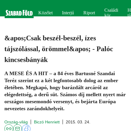
Családi
H
Közélet
Interjú
Riport
kör
tá
&apos;Csak beszél-beszél, ízes
tájszólással, örömmel&apos; - Palóc
kincsesbányák
A MESE ÉS A HIT – a 84 éves Bartusné Szandai
Teréz szerint ez a két legfontosabb dolog az ember
életében. Megkapó, hogy barázdált arcáról az
elégedettség, a derű süt. Számos díj mellett nyert már
országos mesemondó versenyt, és bejárta Európa
nevezetes zarándokhelyeit.
Ország-világ
Biczó Henriett
2015. 03. 24.