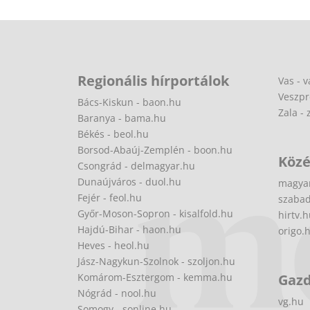
Regionális hírportálok
Vas - v
Veszpr
Bács-Kiskun - baon.hu
Zala - 
Baranya - bama.hu
Békés - beol.hu
Borsod-Abaúj-Zemplén - boon.hu
Közé
Csongrád - delmagyar.hu
Dunaújváros - duol.hu
magya
Fejér - feol.hu
szabad
Győr-Moson-Sopron - kisalfold.hu
hirtv.
Hajdú-Bihar - haon.hu
origo.
Heves - heol.hu
Jász-Nagykun-Szolnok - szoljon.hu
Komárom-Esztergom - kemma.hu
Gaz
Nógrád - nool.hu
vg.hu
Somogy - sonline.hu