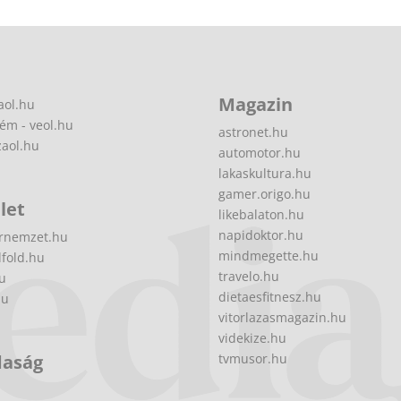
Magazin
aol.hu
ém - veol.hu
astronet.hu
zaol.hu
automotor.hu
lakaskultura.hu
gamer.origo.hu
let
likebalaton.hu
napidoktor.hu
rnemzet.hu
mindmegette.hu
fold.hu
travelo.hu
hu
dietaesfitnesz.hu
hu
vitorlazasmagazin.hu
videkize.hu
daság
tvmusor.hu