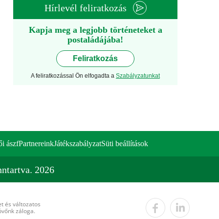
Hírlevél feliratkozás
Kapja meg a legjobb történeteket a
postaládájába!
Feliratkozás
A feliratkozással Ön elfogadta a
Szabályzatunkat
ői ászf
Partnereink
Játékszabályzat
Süti beállítások
ntartva. 2026
t és változatos
övőnk záloga.