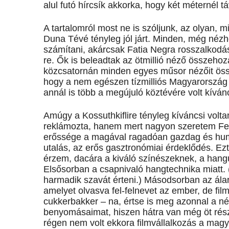
alul futó hírcsík akkorka, hogy két méternél t
A tartalomról most ne is szóljunk, az olyan, 
Duna Tévé tényleg jól járt. Minden, még nézh
számítani, akárcsak Fatia Negra rosszalkodá
re. Ők is beleadtak az ötmillió néző összeho
közcsatornán minden egyes műsor nézőit össze
hogy a nem egészen tízmilliós Magyarország 
annál is több a megújuló köztévére volt kíván
Amúgy a Kossuthkiflire tényleg kíváncsi volta
reklámozta, hanem mert nagyon szeretem Fehé
erőssége a magával ragadóan gazdag és humor
utalás, az erős gasztronómiai érdeklődés. Ezt
érzem, dacára a kiváló színészeknek, a hangu
Elsősorban a csapnivaló hangtechnika miatt.
harmadik szavát érteni.) Másodsorban az álar
amelyet olvasva fel-felnevet az ember, de film
cukkerbakker – na, értse is meg azonnal a né
benyomásaimat, hiszen hátra van még öt rész
régen nem volt ekkora filmvállalkozás a mag