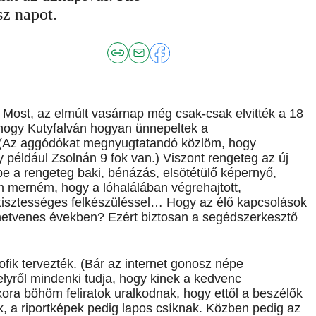
sz napot.
 Most, az elmúlt vasárnap még csak-csak elvitték a 18
 hogy Kutyfalván hogyan ünnepeltek a
 (Az aggódókat megnyugtatandó közlöm, hogy
 például Zsolnán 9 fok van.) Viszont rengeteg az új
e a rengeteg baki, bénázás, elsötétülő képernyő,
em merném, hogy a lóhalálában végrehajtott,
 tisztességes felkészüléssel… Hogy az élő kapcsolások
 hetvenes években? Ezért biztosan a segédszerkesztő
fik tervezték. (Bár az internet gonosz népe
melyről mindenki tudja, hogy kinek a kedvenc
ra böhöm feliratok uralkodnak, hogy ettől a beszélők
 a riportképek pedig lapos csíknak. Közben pedig az