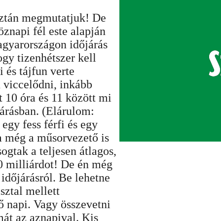
 aztán megmutatjuk! De
znapi fél este alapján
gyarországon időjárás
gy tizenhétszer kell
 és tájfun verte
 viccelődni, inkább
t 10 óra és 11 között mi
járásban. (Elárulom:
egy fess férfi és egy
ha még a műsorvezető is
ogtak a teljesen átlagos,
0 milliárdot! De én még
 időjárásról. Be lehetne
sztal mellett
ő napi. Vagy összevetni
mát az aznapival. Kis