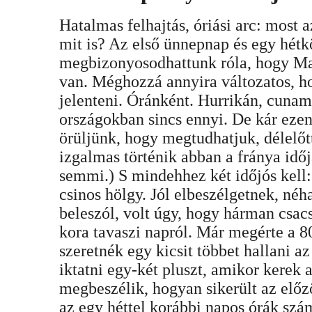
Hatalmas felhajtás, óriási arc: most
mit is? Az első ünnepnap és egy hétkö
megbizonyosodhattunk róla, hogy Ma
van. Méghozzá annyira változatos, ho
jelenteni. Óránként. Hurrikán, cunami
országokban sincs ennyi. De kár ezen
örüljünk, hogy megtudhatjuk, délelőt
izgalmas történik abban a fránya idő
semmi.) S mindehhez két időjós kell: 
csinos hölgy. Jól elbeszélgetnek, né
beleszól, volt úgy, hogy hárman csacs
kora tavaszi napról. Már megérte a 8
szeretnék egy kicsit többet hallani az
iktatni egy-két pluszt, amikor kerek a
megbeszélik, hogyan sikerült az előz
az egy héttel korábbi napos órák szá