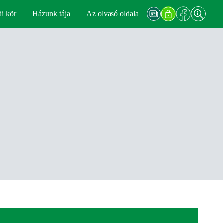
di kör
Házunk tája
Az olvasó oldala