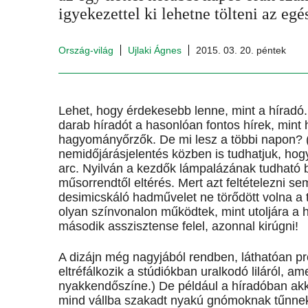
igyekezettel ki lehetne tölteni az egé
Ország-világ
Ujlaki Ágnes
2015. 03. 20. péntek
Lehet, hogy érdekesebb lenne, mint a híradó.
darab híradót a hasonlóan fontos hírek, mint
hagyományőrzők. De mi lesz a többi napon?
nemidőjárásjelentés közben is tudhatjuk, hogy
arc. Nyilván a kezdők lámpalázának tudható b
műsorrendtől eltérés. Mert azt feltételezni s
desimicskáló hadművelet ne törődött volna a
olyan színvonalon működtek, mint utoljára a
második asszisztense felel, azonnal kirúgni!
A dizájn még nagyjából rendben, láthatóan pro
eltréfálkozik a stúdiókban uralkodó liláról, a
nyakkendőszíne.) De például a híradóban akko
mind vállba szakadt nyakú gnómoknak tűnnek,