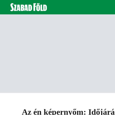
Az én képernyőm: Időjárá