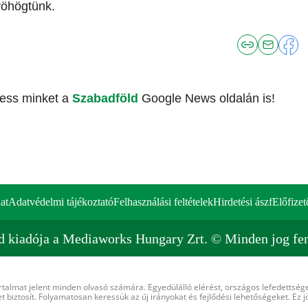
röhögtünk.
vess minket a
Szabadföld
Google News oldalán is!
at
Adatvédelmi tájékoztató
Felhasználási feltételek
Hirdetési ászf
Előfizet
d kiadója a Mediaworks Hungary Zrt. © Minden jog fen
rtalmat jelent minden olvasó számára. Egyedülálló elérést, országos lefedettsége
 biztosít. Folyamatosan keressük az új irányokat és fejlődési lehetőségeket. Ez j