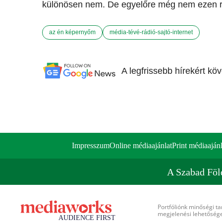
különösen nem. De egyelőre még nem ezen 
az én képernyőm
média-tévé-rádió-sajtó-internet
A legfrissebb hírekért kö
Impresszum
Online médiaajánlat
Print médiaajánl
A Szabad Föl
Portfóliónk minőségi ta
megjelenési lehetőséget