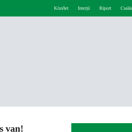
Közélet
Interjú
Riport
Csalá
s van!