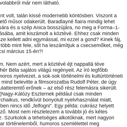
ávolabbról már nem látható.
mint volt, talán kissé modernebb köntösben. Viszont a
ető műsor odakerült. Baradlayné fiaira mindig lehet
sára és a szép Anica bosszújára, no meg a Forma–1-
zásába, amit kiszámolt a köztévé. Ehhez csak minden
 kellett adni egymással, mi ezzel a gond? Kinek fáj,
több mint fele, sőt ha leszámítjuk a csecsemőket, még
csi március 15-én?!
m. Nem azért, mert a köztévé éjt nappallá téve
r Béla sajátos világú regényeit. Az író legfőbb
os nyelvezet, a sok-sok történelmi és kultúrtörténeti
 mind belevitte a filmsorozatba Rudolf Péter, de úgy
latteremtő erőnek – az első rész felemásra sikerült.
 (Nagy-Kálózy Eszternek például csak minden
chaikus, rendkívül bonyolult nyelvhasználat miatt,
ben nincs idő „felfogni”. Egy példa: cukrász helyett
ző. Most nem részletezem a további jó és kétes
. Szurkolok a tehetséges alkotóknak, mert nagyon
yar történelemből, humoros szemlélettel meg