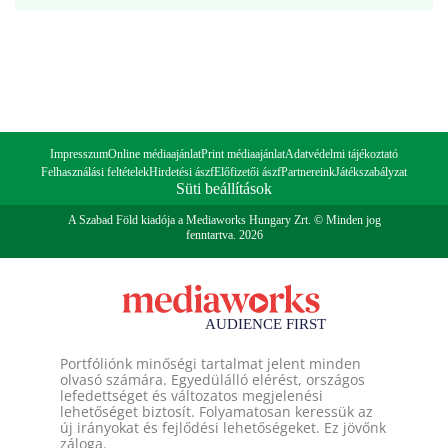
Impresszum
Online médiaajánlat
Print médiaajánlat
Adatvédelmi tájékoztató
Felhasználási feltételek
Hirdetési ászf
Előfizetői ászf
Partnereink
Játékszabályzat
Süti beállítások
A Szabad Föld kiadója a Mediaworks Hungary Zrt. © Minden jog
fenntartva. 2026
Portfóliónk minőségi tartalmat jelent minden
olvasó számára. Egyedülálló elérést, országos
lefedettséget és változatos megjelenési
lehetőséget biztosít. Folyamatosan keressük az
új irányokat és fejlődési lehetőségeket. Ez jövőnk
záloga.