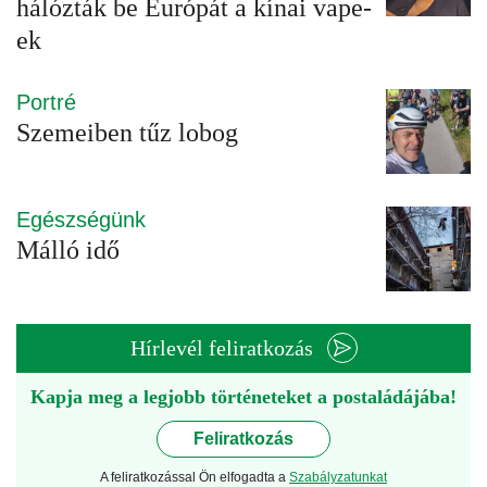
hálózták be Európát a kínai vape-
ek
Portré
Szemeiben tűz lobog
Egészségünk
Málló idő
Hírlevél feliratkozás
Kapja meg a legjobb történeteket a postaládájába!
Feliratkozás
A feliratkozással Ön elfogadta a
Szabályzatunkat