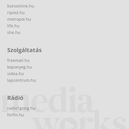
borsonline.hu
ripost.hu
metropol.hu
life.hu
she.hu
Szolgáltatás
freemail.hu
koponyeg.hu
videa.hu
lapcentrum.hu
Rádió
radio1gong.hu
hirfm.hu