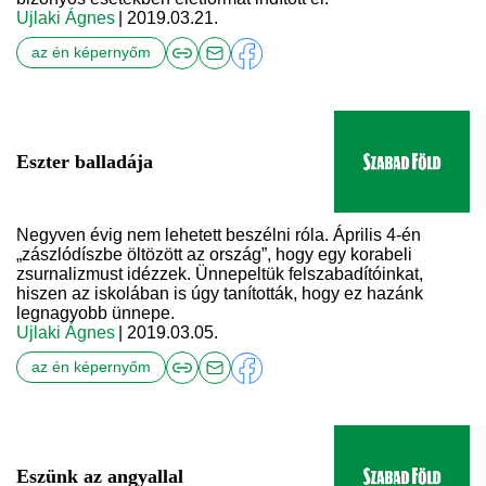
Ujlaki Ágnes
| 2019.03.21.
az én képernyőm
Eszter balladája
Negyven évig nem lehetett beszélni róla. Április 4-én
„zászlódíszbe öltözött az ország”, hogy egy korabeli
zsurnalizmust idézzek. Ünnepeltük felszabadítóinkat,
hiszen az iskolában is úgy tanították, hogy ez hazánk
legnagyobb ünnepe.
Ujlaki Ágnes
| 2019.03.05.
az én képernyőm
Eszünk az angyallal