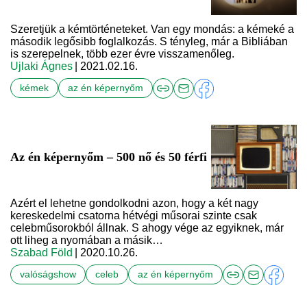
Szeretjük a kémtörténeteket. Van egy mondás: a kémeké a
második legősibb foglalkozás. S tényleg, már a Bibliában
is szerepelnek, több ezer évre visszamenőleg.
Ujlaki Ágnes
| 2021.02.16.
kémek
az én képernyőm
Az én képernyőm – 500 nő és 50 férfi
Azért el lehetne gondolkodni azon, hogy a két nagy
kereskedelmi csatorna hétvégi műsorai szinte csak
celebműsorokból állnak. S ahogy vége az egyiknek, már
ott liheg a nyomában a másik…
Szabad Föld
| 2020.10.26.
valóságshow
celeb
az én képernyőm