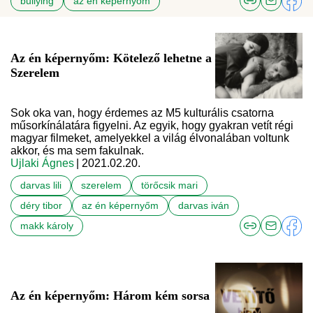
bullying
az én képernyőm
Az én képernyőm: Kötelező lehetne a
Szerelem
Sok oka van, hogy érdemes az M5 kulturális csatorna
műsorkínálatára figyelni. Az egyik, hogy gyakran vetít régi
magyar filmeket, amelyekkel a világ élvonalában voltunk
akkor, és ma sem fakulnak.
Ujlaki Ágnes
| 2021.02.20.
darvas lili
szerelem
törőcsik mari
déry tibor
az én képernyőm
darvas iván
makk károly
Az én képernyőm: Három kém sorsa