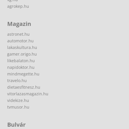
agrokep.hu
Magazin
astronet.hu
automotor.hu
lakaskultura.hu
gamer.origo.hu
likebalaton.hu
napidoktor.hu
mindmegette.hu
travelo.hu
dietaesfitnesz.hu
vitorlazasmagazin.hu
videkize.hu
tvmusor.hu
Bulvár