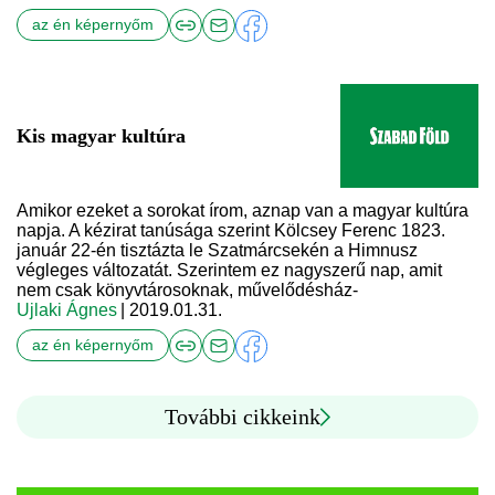
az én képernyőm
Kis magyar kultúra
Amikor ezeket a sorokat írom, aznap van a magyar kultúra
napja. A kézirat tanúsága szerint Kölcsey Ferenc 1823.
január 22-én tisztázta le Szatmárcsekén a Himnusz
végleges változatát. Szerintem ez nagyszerű nap, amit
nem csak könyvtárosoknak, művelődésház-
Ujlaki Ágnes
| 2019.01.31.
az én képernyőm
További cikkeink