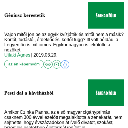
Géniusz kerestetik
Vajon mitől jön be az egyik kvízjáték és mitől nem a másik?
Kortól, tudástól, érdeklődési körtől függ? Itt volt például a
Legyen ön is milliomos. Egykor nagyon is lekötötte a
nézőket.
Ujlaki Ágnes
| 2019.03.29.
az én képernyőm
Pesti dal a kávéházból
Amikor Czinka Panna, az első magyar cigányprímás
csaknem 300 évvel ezelőtt megalakította a zenekarát, nem
sejthette, hogy évszázadokon át ívelő divatot, szokást,
bizonyos esetekben életformát indított el.