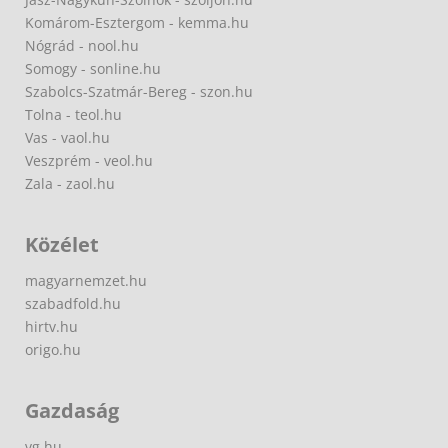
Komárom-Esztergom - kemma.hu
Nógrád - nool.hu
Somogy - sonline.hu
Szabolcs-Szatmár-Bereg - szon.hu
Tolna - teol.hu
Vas - vaol.hu
Veszprém - veol.hu
Zala - zaol.hu
Közélet
magyarnemzet.hu
szabadfold.hu
hirtv.hu
origo.hu
Gazdaság
vg.hu