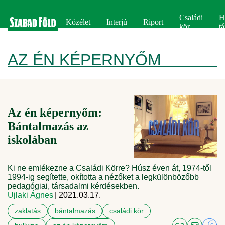
Családi
H
Közélet
Interjú
Riport
kör
tá
AZ ÉN KÉPERNYŐM
Az én képernyőm:
Bántalmazás az
iskolában
Ki ne emlékezne a Családi Körre? Húsz éven át, 1974-től
1994-ig segítette, okította a nézőket a legkülönbözőbb
pedagógiai, társadalmi kérdésekben.
Ujlaki Ágnes
| 2021.03.17.
zaklatás
bántalmazás
családi kör