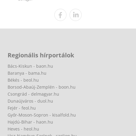
Regionális hírportálok
Bács-Kiskun - baon.hu
Baranya - bama.hu
Békés - beol.hu
Borsod-Abaúj-Zemplén - boon.hu
Csongrád - delmagyar.hu
Dunaújváros - duol.hu
Fejér - feol.hu
Győr-Moson-Sopron - kisalfold.hu
Hajdú-Bihar - haon.hu
Heves - heol.hu
Jász-Nagykun-Szolnok - szoljon.hu