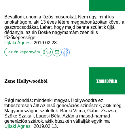
Bevallom, unom a főzős műsorokat. Nem úgy, mint kis
unokahúgom, aki 13 éves létére megbabonázottan követi a
gasztrocsodákat. Lehet, hogy majd benne születik újjá
dédanyja, az én Böske nagymamám zseniális
főzőképessége.
Ujlaki Ágnes
| 2019.02.28.
az én képernyőm
Zene Hollywoodból
Régi mondás: mindenki magyar. Hollywoodra ez
többszörösen áll! Az első generációs színészek, akik még
Magyarországon születtek: Bánki Vilma, Gábor Zsazsa,
Szőke Szakáll, Lugosi Béla. Aztán a másod-harmad
generációs sztárok, akik büszkén vállalják egyik ma
Ujlaki Ágnes
| 2019.02.13.