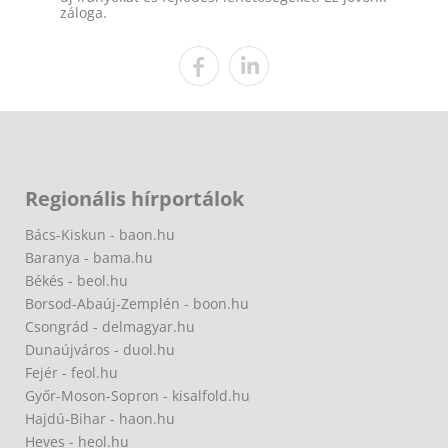
záloga.
Regionális hírportálok
Bács-Kiskun - baon.hu
Baranya - bama.hu
Békés - beol.hu
Borsod-Abaúj-Zemplén - boon.hu
Csongrád - delmagyar.hu
Dunaújváros - duol.hu
Fejér - feol.hu
Győr-Moson-Sopron - kisalfold.hu
Hajdú-Bihar - haon.hu
Heves - heol.hu