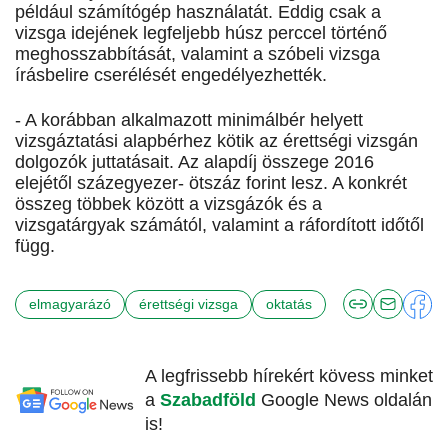
például számítógép használatát. Eddig csak a
vizsga idejének legfeljebb húsz perccel történő
meghosszabbítását, valamint a szóbeli vizsga
írásbelire cserélését engedélyezhették.
- A korábban alkalmazott minimálbér helyett
vizsgáztatási alapbérhez kötik az érettségi vizsgán
dolgozók juttatásait. Az alapdíj összege 2016
elejétől százegyezer- ötszáz forint lesz. A konkrét
összeg többek között a vizsgázók és a
vizsgatárgyak számától, valamint a ráfordított időtől
függ.
elmagyarázó
érettségi vizsga
oktatás
A legfrissebb hírekért kövess minket
a
Szabadföld
Google News oldalán
is!