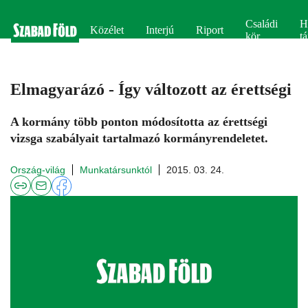
Családi
H
Közélet
Interjú
Riport
kör
tá
Elmagyarázó - Így változott az érettségi
A kormány több ponton módosította az érettségi
vizsga szabályait tartalmazó kormányrendeletet.
Ország-világ
Munkatársunktól
2015. 03. 24.