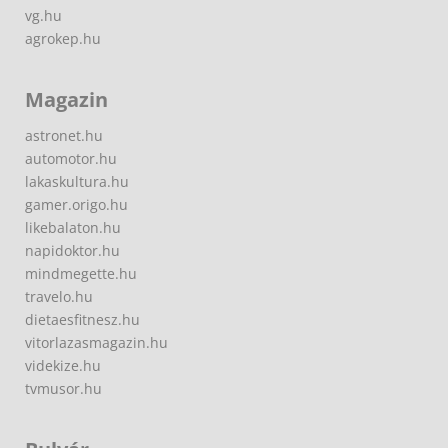
vg.hu
agrokep.hu
Magazin
astronet.hu
automotor.hu
lakaskultura.hu
gamer.origo.hu
likebalaton.hu
napidoktor.hu
mindmegette.hu
travelo.hu
dietaesfitnesz.hu
vitorlazasmagazin.hu
videkize.hu
tvmusor.hu