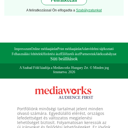
Feliratkozás
A feliratkozással Ön elfogadta a
Szabályzatunkat
Impresszum
Online médiaajánlat
Print médiaajánlat
Adatvédelmi tájékoztató
Felhasználási feltételek
Hirdetési ászf
Előfizetői ászf
Partnereink
Játékszabályzat
Süti beállítások
A Szabad Föld kiadója a Mediaworks Hungary Zrt. © Minden jog
fenntartva. 2026
Portfóliónk minőségi tartalmat jelent minden
olvasó számára. Egyedülálló elérést, országos
lefedettséget és változatos megjelenési
lehetőséget biztosít. Folyamatosan keressük az
új irányokat és fejlődési lehetőségeket. Ez jövőnk