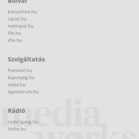
Bulvár
borsonline.hu
ripost.hu
metropol.hu
life.hu
she.hu
Szolgáltatás
freemail.hu
koponyeg.hu
videa.hu
lapcentrum.hu
Rádió
radio1gong.hu
hirfm.hu