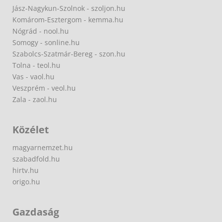
Jász-Nagykun-Szolnok - szoljon.hu
Komárom-Esztergom - kemma.hu
Nógrád - nool.hu
Somogy - sonline.hu
Szabolcs-Szatmár-Bereg - szon.hu
Tolna - teol.hu
Vas - vaol.hu
Veszprém - veol.hu
Zala - zaol.hu
Közélet
magyarnemzet.hu
szabadfold.hu
hirtv.hu
origo.hu
Gazdaság