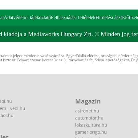
at
Adatvédelmi tájékoztató
Felhasználási feltételek
Hirdetési ászf
Előfizet
d kiadója a Mediaworks Hungary Zrt. © Minden jog fen
rtalmat jelent minden olvasó számára. Egyedülálló elérést, országos lefedettsége
 biztosít. Folyamatosan keressük az új irányokat és fejlődési lehetőségeket. Ez j
Magazin
aol.hu
ém - veol.hu
astronet.hu
zaol.hu
automotor.hu
lakaskultura.hu
gamer.origo.hu
let