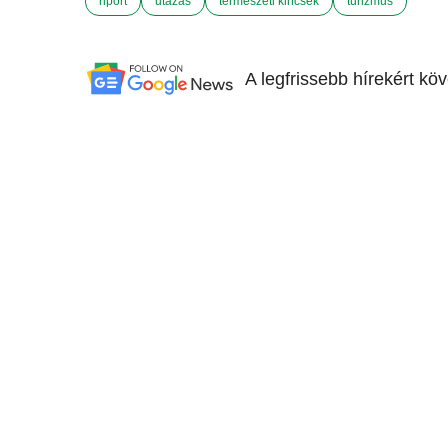
riport
utazás
természeti kincsek
turizmus
A legfrissebb hírekért kö