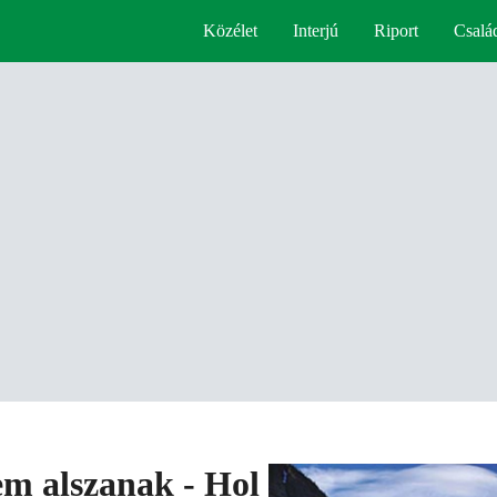
Közélet
Interjú
Riport
Csalá
m alszanak - Hol