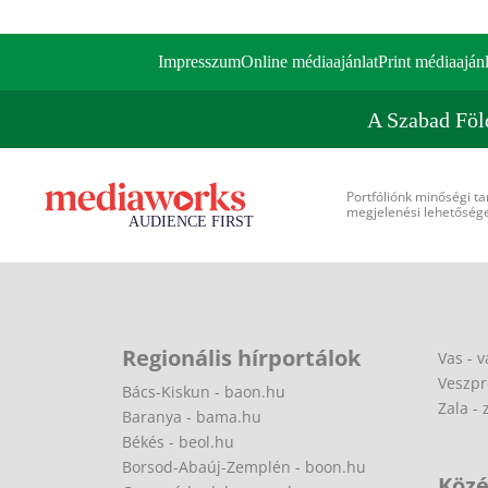
Impresszum
Online médiaajánlat
Print médiaajánl
A Szabad Föl
Portfóliónk minőségi ta
megjelenési lehetőséget
Regionális hírportálok
Vas - v
Veszpr
Bács-Kiskun - baon.hu
Zala - 
Baranya - bama.hu
Békés - beol.hu
Borsod-Abaúj-Zemplén - boon.hu
Közé