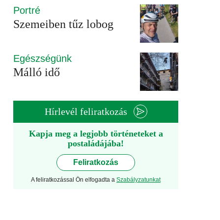
Portré
Szemeiben tűz lobog
Egészségünk
Málló idő
Hírlevél feliratkozás
Kapja meg a legjobb történeteket a
postaládájába!
Feliratkozás
A feliratkozással Ön elfogadta a
Szabályzatunkat