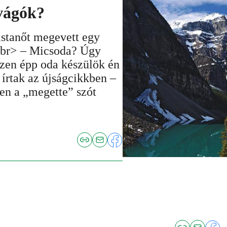
avágók?
istanőt megevett egy
<br> – Micsoda? Úgy
zen épp oda készülök én
írtak az újságcikkben –
ten a „megette” szót