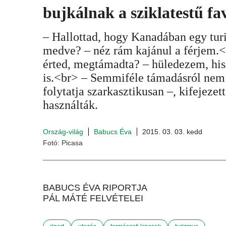
bujkálnak a sziklatestű f
– Hallottad, hogy Kanadában egy tur
medve? – néz rám kajánul a férjem.
érted, megtámadta? – hüledezem, his
is.<br> – Semmiféle támadásról nem 
folytatja szarkasztikusan –, kifejezet
használták.
Ország-világ
Babucs Éva
2015. 03. 03. kedd
Fotó: Picasa
BABUCS ÉVA RIPORTJA
PÁL MÁTÉ FELVÉTELEI