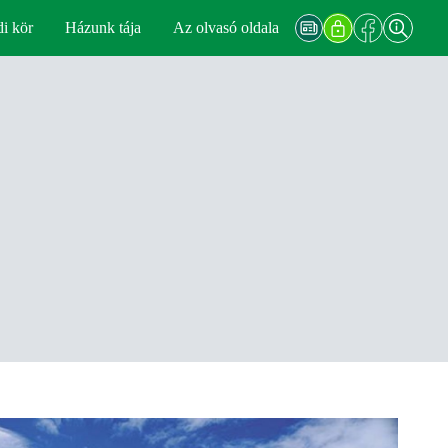
di kör
Házunk tája
Az olvasó oldala