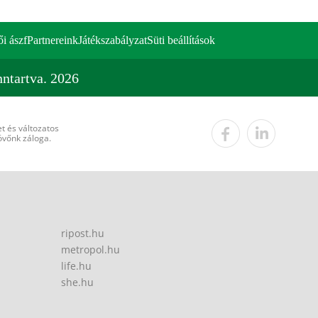
ői ászf
Partnereink
Játékszabályzat
Süti beállítások
ntartva. 2026
t és változatos
övőnk záloga.
ripost.hu
metropol.hu
life.hu
she.hu