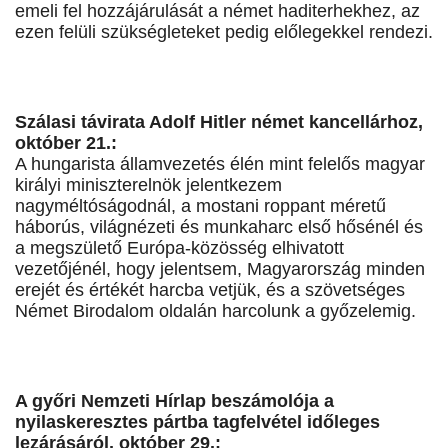
emeli fel hozzájárulását a német haditerhekhez, az
ezen felüli szükségleteket pedig előlegekkel rendezi.
Szálasi távirata Adolf Hitler német kancellárhoz,
október 21.:
A hungarista államvezetés élén mint felelős magyar
királyi miniszterelnök jelentkezem
nagyméltóságodnál, a mostani roppant méretű
háborús, világnézeti és munkaharc első hősénél és
a megszülető Európa-közösség elhivatott
vezetőjénél, hogy jelentsem, Magyarország minden
erejét és értékét harcba vetjük, és a szövetséges
Német Birodalom oldalán harcolunk a győzelemig.
A győri Nemzeti Hírlap beszámolója a
nyilaskeresztes pártba tagfelvétel időleges
lezárásáról, október 29.: