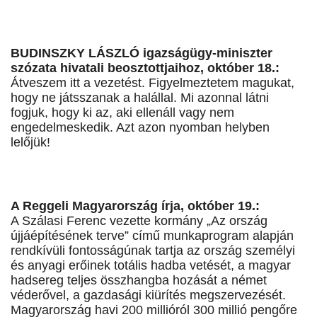
BUDINSZKY LÁSZLÓ igazságügy-miniszter
szózata hivatali beosztottjaihoz, október 18.:
Átveszem itt a vezetést. Figyelmeztetem magukat,
hogy ne játsszanak a halállal. Mi azonnal látni
fogjuk, hogy ki az, aki ellenáll vagy nem
engedelmeskedik. Azt azon nyomban helyben
lelőjük!
A Reggeli Magyarország írja, október 19.:
A Szálasi Ferenc vezette kormány „Az ország
újjáépítésének terve” című munkaprogram alapján
rendkívüli fontosságúnak tartja az ország személyi
és anyagi erőinek totális hadba vetését, a magyar
hadsereg teljes összhangba hozását a német
véderővel, a gazdasági kiürítés megszervezését.
Magyarország havi 200 millióról 300 millió pengőre