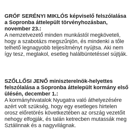
GRÓF SERÉNYI MIKLÓS képviselő felszólalása
a Sopronba áttelepült törvényhozásban,
november 23.:
A nemzetvezető minden munkástól megköveteli,
hogy a szabotázs megszűnjön, és mindenki a tőle
telhető legnagyobb teljesítményt nyújtsa. Aki nem
így tesz, meglakol, esetleg halálbüntetéssel sújtják.
SZŐLLŐSI JENŐ miniszterelnök-helyettes
felszólalása a Sopronba áttelepült kormány első
ülésén, december 1.:
A kormányhivatalok Nyugatra való áthelyezésére
azért volt szükség, hogy egy esetleges hirtelen
orosz előretörés következtében az ország vezetőit
nehogy elfogják, és talán ketrecben mutassák meg
Sztálinnak és a nagyvilágnak.