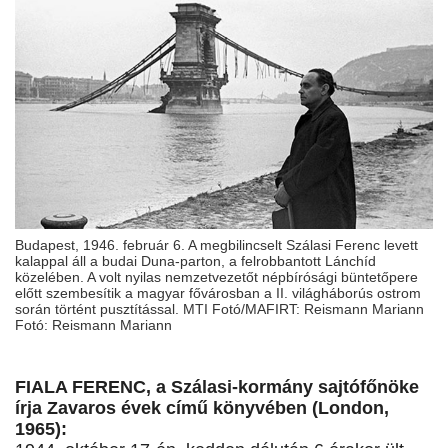
Budapest, 1946. február 6. A megbilincselt Szálasi Ferenc levett
kalappal áll a budai Duna-parton, a felrobbantott Lánchíd
közelében. A volt nyilas nemzetvezetőt népbírósági büntetőpere
előtt szembesítik a magyar fővárosban a II. világháborús ostrom
során történt pusztítással. MTI Fotó/MAFIRT: Reismann Mariann
Fotó: Reismann Mariann
FIALA FERENC, a Szálasi-kormány sajtófőnöke
írja Zavaros évek című könyvében (London,
1965):