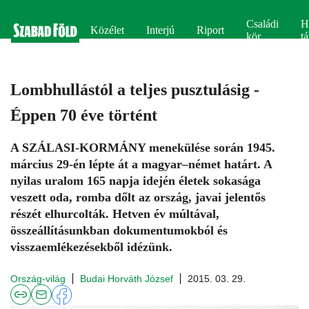
Családi
H
Közélet
Interjú
Riport
kör
tá
Lombhullástól a teljes pusztulásig -
Éppen 70 éve történt
A SZÁLASI-KORMÁNY menekülése során 1945.
március 29-én lépte át a magyar–német határt. A
nyilas uralom 165 napja idején életek sokasága
veszett oda, romba dőlt az ország, javai jelentős
részét elhurcolták. Hetven év múltával,
összeállításunkban dokumentumokból és
visszaemlékezésekből idézünk.
Ország-világ
Budai Horváth József
2015. 03. 29.