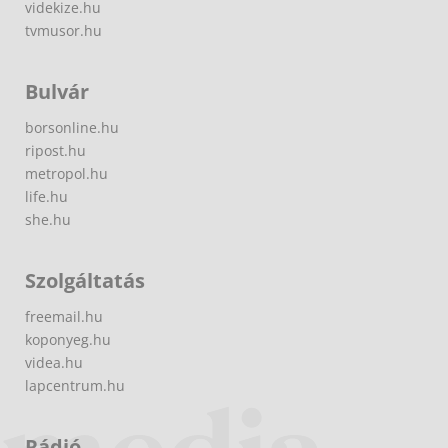
videkize.hu
tvmusor.hu
Bulvár
borsonline.hu
ripost.hu
metropol.hu
life.hu
she.hu
Szolgáltatás
freemail.hu
koponyeg.hu
videa.hu
lapcentrum.hu
Rádió