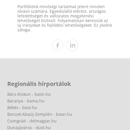
Portfóliónk minőségi tartalmat jelent minden
olvasó számára. Egyedülálló elérést, országos
lefedettséget és változatos megjelenési
lehetőséget biztosít. Folyamatosan keressük az
új irányokat és fejlődési lehetőségeket. Ez jövőnk
záloga.
Regionális hírportálok
Bács-Kiskun - baon.hu
Baranya - bama.hu
Békés - beol.hu
Borsod-Abaúj-Zemplén - boon.hu
Csongrád - delmagyar.hu
Dunaújváros - duol.hu