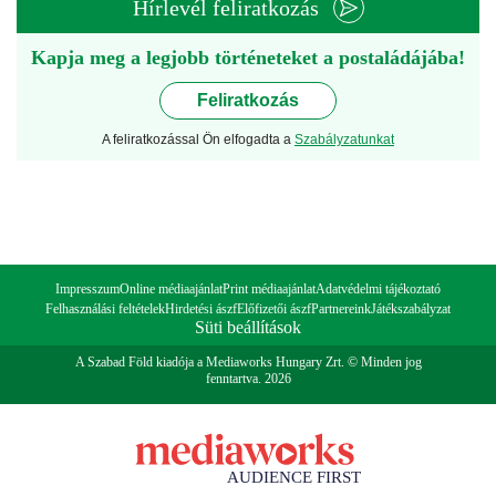
Hírlevél feliratkozás
Kapja meg a legjobb történeteket a postaládájába!
Feliratkozás
A feliratkozással Ön elfogadta a
Szabályzatunkat
Impresszum
Online médiaajánlat
Print médiaajánlat
Adatvédelmi tájékoztató
Felhasználási feltételek
Hirdetési ászf
Előfizetői ászf
Partnereink
Játékszabályzat
Süti beállítások
A Szabad Föld kiadója a Mediaworks Hungary Zrt. © Minden jog
fenntartva. 2026