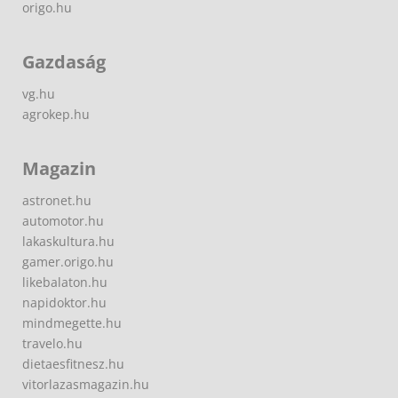
origo.hu
Gazdaság
vg.hu
agrokep.hu
Magazin
astronet.hu
automotor.hu
lakaskultura.hu
gamer.origo.hu
likebalaton.hu
napidoktor.hu
mindmegette.hu
travelo.hu
dietaesfitnesz.hu
vitorlazasmagazin.hu