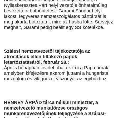
Nyilaskeresztes Párt helyi vezetője önhatalmúlag
bevezette a botbüntetést. Garami Sándor helyi
lakost, fegyveres nemzetszolgálatos párttársát is
meg akarta botoztatni, mire az hasba lőtte. Sarvejcz
meghalt, Garami pedig beállt egy SS-kötelékbe.
Szálasi nemzetvezetői tájékoztatója az
atrocitások ellen tiltakozó papok
letartóztatásáról, február 28.:
Április hónapban levelet óhajtok írni a Pápa úrnak,
amelyben kifejezésre akarom juttatni a hungarista
mozgalom és világnézet viszonyát az egyházhoz.
HENNEY ÁRPÁD tárca nélküli miniszter, a
nemzetvezető munkatörzse országos
munkarendvezetőjének feljegyzése a Szálasi-