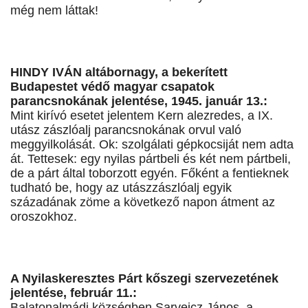
még nem láttak!
HINDY IVÁN altábornagy, a bekerített
Budapestet védő magyar csapatok
parancsnokának jelentése, 1945. január 13.:
Mint kirívó esetet jelentem Kern alezredes, a IX.
utász zászlóalj parancsnokának orvul való
meggyilkolását. Ok: szolgálati gépkocsiját nem adta
át. Tettesek: egy nyilas pártbeli és két nem pártbeli,
de a párt által toborzott egyén. Főként a fentieknek
tudható be, hogy az utászzászlóalj egyik
századának zöme a következő napon átment az
oroszokhoz.
A Nyilaskeresztes Párt kőszegi szervezetének
jelentése, február 11.:
Balatonalmádi községben Sarvejcz János, a