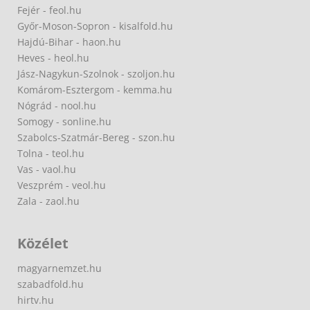
Fejér - feol.hu
Győr-Moson-Sopron - kisalfold.hu
Hajdú-Bihar - haon.hu
Heves - heol.hu
Jász-Nagykun-Szolnok - szoljon.hu
Komárom-Esztergom - kemma.hu
Nógrád - nool.hu
Somogy - sonline.hu
Szabolcs-Szatmár-Bereg - szon.hu
Tolna - teol.hu
Vas - vaol.hu
Veszprém - veol.hu
Zala - zaol.hu
Közélet
magyarnemzet.hu
szabadfold.hu
hirtv.hu