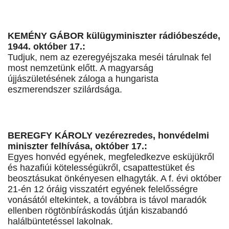
KEMÉNY GÁBOR külügyminiszter rádióbeszéde,
1944. október 17.:
Tudjuk, nem az ezeregyéjszaka meséi tárulnak fel
most nemzetünk előtt. A magyarság
újjászületésének záloga a hungarista
eszmerendszer szilárdsága.
BEREGFY KÁROLY vezérezredes, honvédelmi
miniszter felhívása, október 17.:
Egyes honvéd egyének, megfeledkezve esküjükről
és hazafiúi kötelességükről, csapattestüket és
beosztásukat önkényesen elhagyták. A f. évi október
21-én 12 óráig visszatért egyének felelősségre
vonásától eltekintek, a továbbra is távol maradók
ellenben rögtönbíráskodás útján kiszabandó
halálbüntetéssel lakolnak.