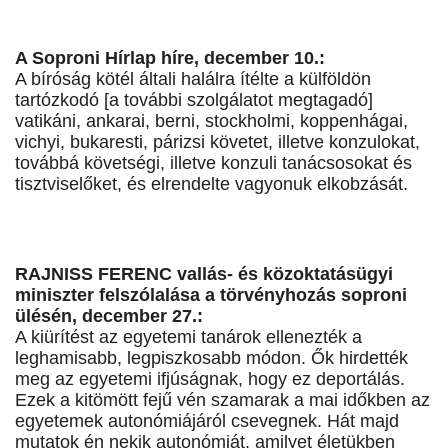
A Soproni Hírlap híre, december 10.:
A bíróság kötél általi halálra ítélte a külföldön
tartózkodó [a további szolgálatot megtagadó]
vatikáni, ankarai, berni, stockholmi, koppenhágai,
vichyi, bukaresti, párizsi követet, illetve konzulokat,
továbbá követségi, illetve konzuli tanácsosokat és
tisztviselőket, és elrendelte vagyonuk elkobzását.
RAJNISS FERENC vallás- és közoktatásügyi
miniszter felszólalása a törvényhozás soproni
ülésén, december 27.:
A kiürítést az egyetemi tanárok ellenezték a
leghamisabb, legpiszkosabb módon. Ők hirdették
meg az egyetemi ifjúságnak, hogy ez deportálás.
Ezek a kitömött fejű vén szamarak a mai időkben az
egyetemek autonómiájáról csevegnek. Hát majd
mutatok én nekik autonómiát, amilyet életükben