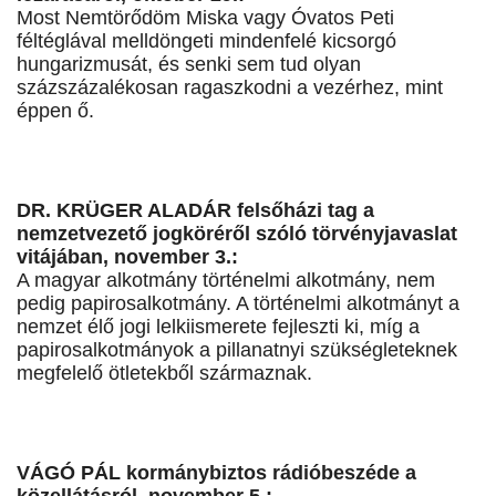
Most Nemtörődöm Miska vagy Óvatos Peti
féltéglával melldöngeti mindenfelé kicsorgó
hungarizmusát, és senki sem tud olyan
százszázalékosan ragaszkodni a vezérhez, mint
éppen ő.
DR. KRÜGER ALADÁR felsőházi tag a
nemzetvezető jogköréről szóló törvényjavaslat
vitájában, november 3.:
A magyar alkotmány történelmi alkotmány, nem
pedig papirosalkotmány. A történelmi alkotmányt a
nemzet élő jogi lelkiismerete fejleszti ki, míg a
papirosalkotmányok a pillanatnyi szükségleteknek
megfelelő ötletekből származnak.
VÁGÓ PÁL kormánybiztos rádióbeszéde a