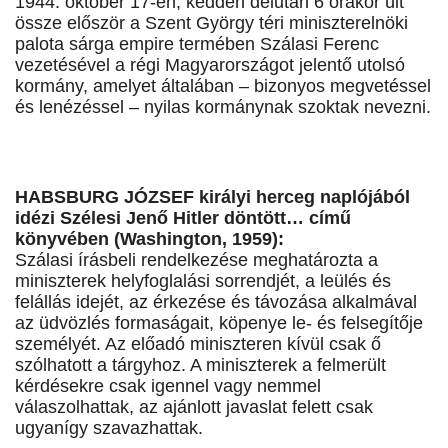
1944. október 17-én, kedden délután 6 órakor ült
össze először a Szent György téri miniszterelnöki
palota sárga empire termében Szálasi Ferenc
vezetésével a régi Magyarországot jelentő utolsó
kormány, amelyet általában – bizonyos megvetéssel
és lenézéssel – nyilas kormánynak szoktak nevezni.
HABSBURG JÓZSEF királyi herceg naplójából
idézi Szélesi Jenő Hitler döntött… című
könyvében (Washington, 1959):
Szálasi írásbeli rendelkezése meghatározta a
miniszterek helyfoglalási sorrendjét, a leülés és
felállás idejét, az érkezése és távozása alkalmával
az üdvözlés formaságait, köpenye le- és felsegítője
személyét. Az előadó miniszteren kívül csak ő
szólhatott a tárgyhoz. A miniszterek a felmerült
kérdésekre csak igennel vagy nemmel
válaszolhattak, az ajánlott javaslat felett csak
ugyanígy szavazhattak.