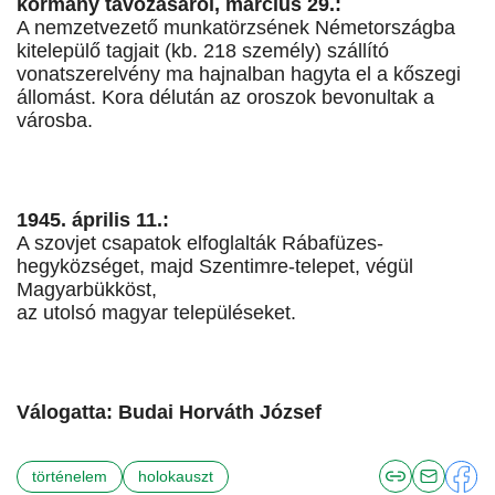
kormány távozásáról, március 29.:
A nemzetvezető munkatörzsének Németországba
kitelepülő tagjait (kb. 218 személy) szállító
vonatszerelvény ma hajnalban hagyta el a kőszegi
állomást. Kora délután az oroszok bevonultak a
városba.
1945. április 11.:
A szovjet csapatok elfoglalták Rábafüzes-
hegyközséget, majd Szentimre-telepet, végül
Magyarbükköst,
az utolsó magyar településeket.
Válogatta: Budai Horváth József
történelem
holokauszt