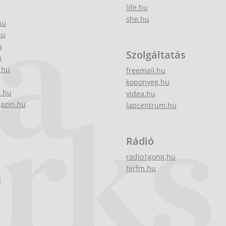
life.hu
she.hu
hu
hu
u
Szolgáltatás
u
.hu
freemail.hu
koponyeg.hu
z.hu
videa.hu
gazin.hu
lapcentrum.hu
Rádió
radio1gong.hu
hirfm.hu
u