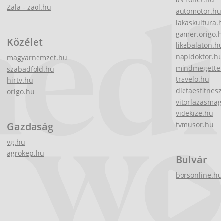
Zala - zaol.hu
automotor.hu
lakaskultura.
gamer.origo.
Közélet
likebalaton.h
napidoktor.h
magyarnemzet.hu
mindmegette
szabadfold.hu
travelo.hu
hirtv.hu
dietaesfitnes
origo.hu
vitorlazasma
videkize.hu
Gazdaság
tvmusor.hu
vg.hu
agrokep.hu
Bulvár
borsonline.h