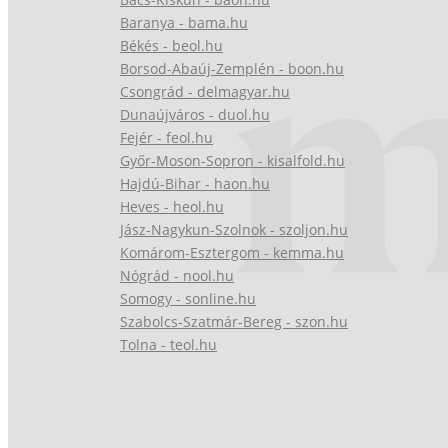
Baranya - bama.hu
Békés - beol.hu
Borsod-Abaúj-Zemplén - boon.hu
Csongrád - delmagyar.hu
Dunaújváros - duol.hu
Fejér - feol.hu
Győr-Moson-Sopron - kisalfold.hu
Hajdú-Bihar - haon.hu
Heves - heol.hu
Jász-Nagykun-Szolnok - szoljon.hu
Komárom-Esztergom - kemma.hu
Nógrád - nool.hu
Somogy - sonline.hu
Szabolcs-Szatmár-Bereg - szon.hu
Tolna - teol.hu