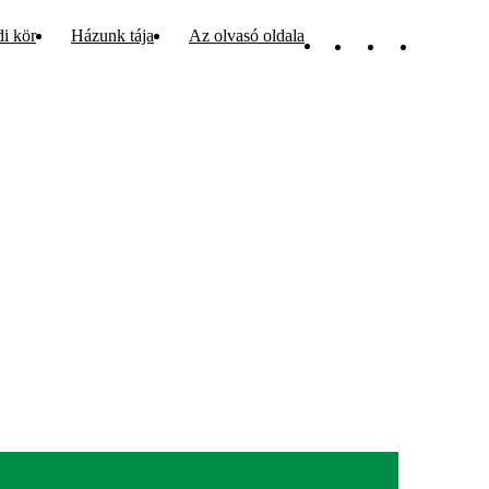
di kör
Házunk tája
Az olvasó oldala