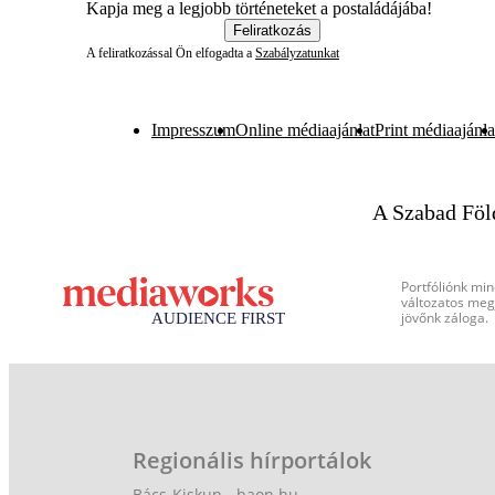
Kapja meg a legjobb történeteket a postaládájába!
Feliratkozás
A feliratkozással Ön elfogadta a
Szabályzatunkat
Impresszum
Online médiaajánlat
Print médiaajánla
A Szabad Föl
Portfóliónk min
változatos megj
jövőnk záloga.
Regionális hírportálok
Bács-Kiskun - baon.hu