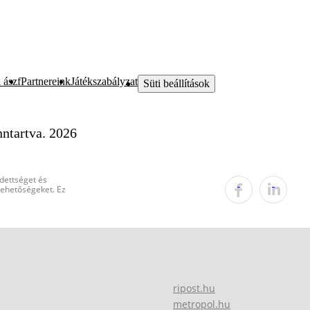
 ászf
Partnereink
Játékszabályzat
Süti beállítások
ntartva. 2026
edettséget és
 lehetőségeket. Ez
ripost.hu
metropol.hu