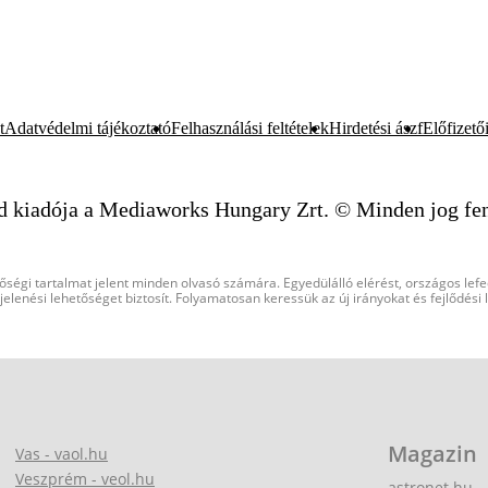
t
Adatvédelmi tájékoztató
Felhasználási feltételek
Hirdetési ászf
Előfizetői
d kiadója a Mediaworks Hungary Zrt. © Minden jog fen
őségi tartalmat jelent minden olvasó számára. Egyedülálló elérést, országos lef
elenési lehetőséget biztosít. Folyamatosan keressük az új irányokat és fejlődési
Magazin
Vas - vaol.hu
Veszprém - veol.hu
astronet.hu