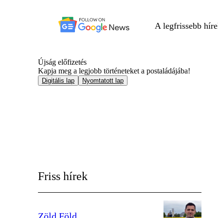
A legfrissebb hír
Újság előfizetés
Kapja meg a legjobb történeteket a postaládájába!
Digitális lap
Nyomtatott lap
Friss hírek
Zöld Föld