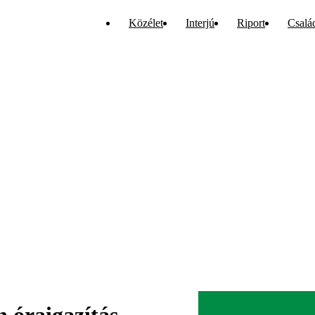
Közélet
Interjú
Riport
Csalá