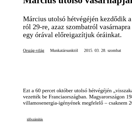
Március utolsó vasárnapján
Március utolsó hétvégéjén kezdődik a 
ról 29-re, azaz szombatról vasárnapra
egy órával előreigazítjuk óráinkat.
Ország-világ
Munkatársunktól
2015. 03. 28. szombat
Ezt a 60 percet október utolsó hétvégéjén „vissza
vezették be Franciaországban. Magyarországon 198
villamosenergia-igényének megfelelő – csaknem 20
idõszámítás