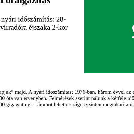
 óraigazítás
nyári időszámítás: 28-
 virradóra éjszaka 2-kor
kapjuk” majd. A nyári időszámítást 1976-ban, három évvel az 
0 óta van érvényben. Felmérések szerint nálunk a kétféle idő
0 gigawattnyi – áramot lehet országos szinten megtakarítani.