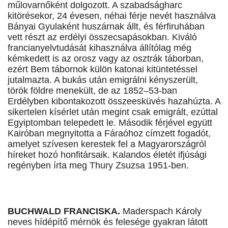
műlovarnőként dolgozott. A szabadságharc
kitörésekor, 24 évesen, néhai férje nevét használva
Bányai Gyulaként huszárnak állt, és férfiruhában
vett részt az erdélyi összecsapásokban. Kiváló
francianyelvtudását kihasználva állítólag még
kémkedett is az orosz vagy az osztrák táborban,
ezért Bem tábornok külön katonai kitüntetéssel
jutalmazta. A bukás után emigrálni kényszerült,
török földre menekült, de az 1852–53-ban
Erdélyben kibontakozott összeesküvés hazahúzta. A
sikertelen kísérlet után megint csak emigrált, ezúttal
Egyiptomban telepedett le. Második férjével együtt
Kairóban megnyitotta a Fáraóhoz címzett fogadót,
amelyet szívesen kerestek fel a Magyarországról
híreket hozó honfitársaik. Kalandos életét ifjúsági
regényben írta meg Thury Zsuzsa 1951-ben.
BUCHWALD FRANCISKA.
Maderspach Károly
neves hídépítő mérnök és felesége gyakran látott