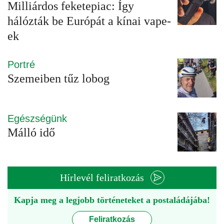
Milliárdos feketepiac: Így
hálózták be Európát a kínai vape-
ek
Portré
Szemeiben tűz lobog
Egészségünk
Málló idő
Hírlevél feliratkozás
Kapja meg a legjobb történeteket a postaládájába!
Feliratkozás