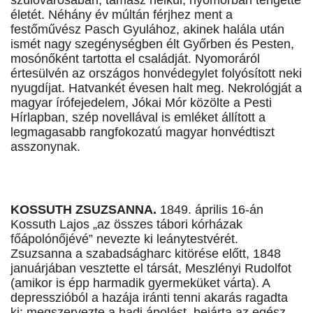
szülővárosában, támasz nélkül, nyomorban tengette
életét. Néhány év múltán férjhez ment a
festőművész Pasch Gyulához, akinek halála után
ismét nagy szegénységben élt Győrben és Pesten,
mosónőként tartotta el családját. Nyomoráról
értesülvén az országos honvédegylet folyósított neki
nyugdíjat. Hatvankét évesen halt meg. Nekrológját a
magyar írófejedelem, Jókai Mór közölte a Pesti
Hírlapban, szép novellával is emléket állított a
legmagasabb rangfokozatú magyar honvédtiszt
asszonynak.
KOSSUTH ZSUZSANNA.
1849. április 16-án
Kossuth Lajos „az összes tábori kórházak
főápolónőjévé” nevezte ki leánytestvérét.
Zsuzsanna a szabadságharc kitörése előtt, 1848
januárjában vesztette el társát, Meszlényi Rudolfot
(amikor is épp harmadik gyermeküket várta). A
depresszióból a hazája iránti tenni akarás ragadta
ki: megszervezte a hadi ápolást, bejárta az egész