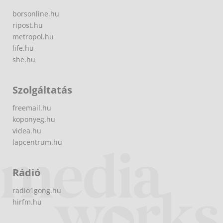
borsonline.hu
ripost.hu
metropol.hu
life.hu
she.hu
Szolgáltatás
freemail.hu
koponyeg.hu
videa.hu
lapcentrum.hu
Rádió
radio1gong.hu
hirfm.hu