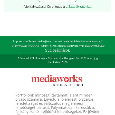
A feliratkozással Ön elfogadta a
Szabályzatunkat
Impresszum
Online médiaajánlat
Print médiaajánlat
Adatvédelmi tájékoztató
Felhasználási feltételek
Hirdetési ászf
Előfizetői ászf
Partnereink
Játékszabályzat
Süti beállítások
A Szabad Föld kiadója a Mediaworks Hungary Zrt. © Minden jog
fenntartva. 2026
Portfóliónk minőségi tartalmat jelent minden
olvasó számára. Egyedülálló elérést, országos
lefedettséget és változatos megjelenési
lehetőséget biztosít. Folyamatosan keressük az
új irányokat és fejlődési lehetőségeket. Ez jövőnk