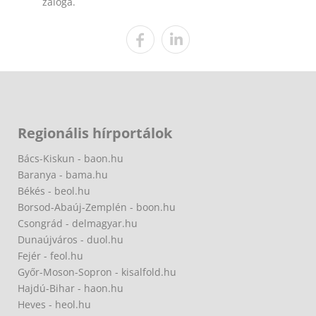
záloga.
Regionális hírportálok
Bács-Kiskun - baon.hu
Baranya - bama.hu
Békés - beol.hu
Borsod-Abaúj-Zemplén - boon.hu
Csongrád - delmagyar.hu
Dunaújváros - duol.hu
Fejér - feol.hu
Győr-Moson-Sopron - kisalfold.hu
Hajdú-Bihar - haon.hu
Heves - heol.hu