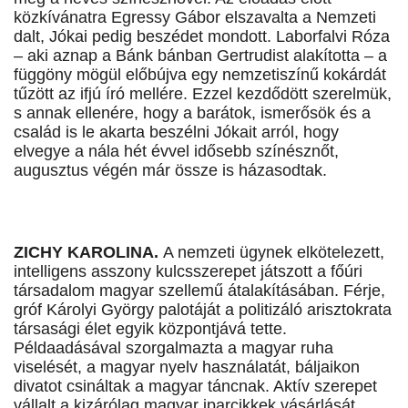
közkívánatra Egressy Gábor elszavalta a Nemzeti
dalt, Jókai pedig beszédet mondott. Laborfalvi Róza
– aki aznap a Bánk bánban Gertrudist alakította – a
függöny mögül előbújva egy nemzetiszínű kokárdát
tűzött az ifjú író mellére. Ezzel kezdődött szerelmük,
s annak ellenére, hogy a barátok, ismerősök és a
család is le akarta beszélni Jókait arról, hogy
elvegye a nála hét évvel idősebb színésznőt,
augusztus végén már össze is házasodtak.
ZICHY KAROLINA.
A nemzeti ügynek elkötelezett,
intelligens asszony kulcsszerepet játszott a főúri
társadalom magyar szellemű átalakításában. Férje,
gróf Károlyi György palotáját a politizáló arisztokrata
társasági élet egyik központjává tette.
Példaadásával szorgalmazta a magyar ruha
viselését, a magyar nyelv használatát, báljaikon
divatot csináltak a magyar táncnak. Aktív szerepet
vállalt a kizárólag magyar iparcikkek vásárlását