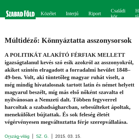
Családi
H
Közélet
Interjú
Riport
kör
tá
Múltidéző: Könnyáztatta asszonysorsok
A POLITIKÁT ALAKÍTÓ FÉRFIAK MELLETT
igazságtalanul kevés szó esik azokról az asszonyokról,
akiket szintén elragadott a forradalmi hevület 1848–
49-ben. Volt, aki tüntetőleg magyar ruhát viselt, a
még mindig hivatalosnak tartott latin és német helyett
magyarul beszélt, míg más első nőként szavalta el
nyilvánosan a Nemzeti dalt. Többen fegyverrel
harcoltak a szabadságharcban, sebesülteket ápoltak,
menekülőket bújtattak. És sok feleség életét
végérvényesen megváltoztatta férje szerepvállalása.
Ország-világ
SZ. G.
2015. 03. 15.