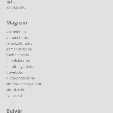
vg.hu
agrokep.hu
Magazin
astronet.hu
automotor.hu
lakaskultura.hu
gamer.origo.hu
likebalaton.hu
napidoktor.hu
mindmegette.hu
travelo.hu
dietaesfitnesz.hu
vitorlazasmagazin.hu
videkize.hu
tvmusor.hu
Bulvár