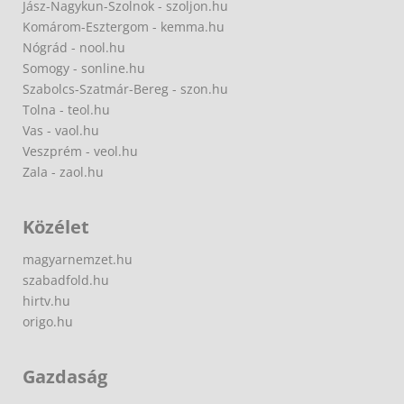
Jász-Nagykun-Szolnok - szoljon.hu
Komárom-Esztergom - kemma.hu
Nógrád - nool.hu
Somogy - sonline.hu
Szabolcs-Szatmár-Bereg - szon.hu
Tolna - teol.hu
Vas - vaol.hu
Veszprém - veol.hu
Zala - zaol.hu
Közélet
magyarnemzet.hu
szabadfold.hu
hirtv.hu
origo.hu
Gazdaság