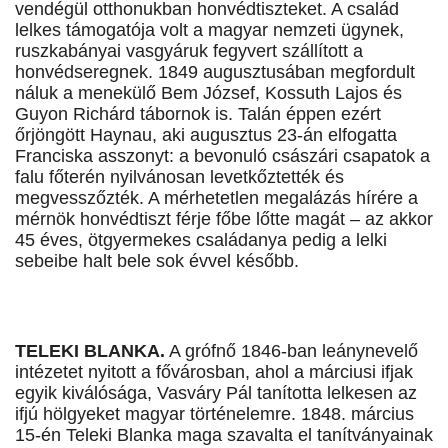
vendégül otthonukban honvédtiszteket. A család
lelkes támogatója volt a magyar nemzeti ügynek,
ruszkabányai vasgyáruk fegyvert szállított a
honvédseregnek. 1849 augusztusában megfordult
náluk a menekülő Bem József, Kossuth Lajos és
Guyon Richárd tábornok is. Talán éppen ezért
őrjöngött Haynau, aki augusztus 23-án elfogatta
Franciska asszonyt: a bevonuló császári csapatok a
falu főterén nyilvánosan levetkőztették és
megvesszőzték. A mérhetetlen megalázás hírére a
mérnök honvédtiszt férje főbe lőtte magát – az akkor
45 éves, ötgyermekes családanya pedig a lelki
sebeibe halt bele sok évvel később.
TELEKI BLANKA.
A grófnő 1846-ban leánynevelő
intézetet nyitott a fővárosban, ahol a márciusi ifjak
egyik kiválósága, Vasváry Pál tanította lelkesen az
ifjú hölgyeket magyar történelemre. 1848. március
15-én Teleki Blanka maga szavalta el tanítványainak