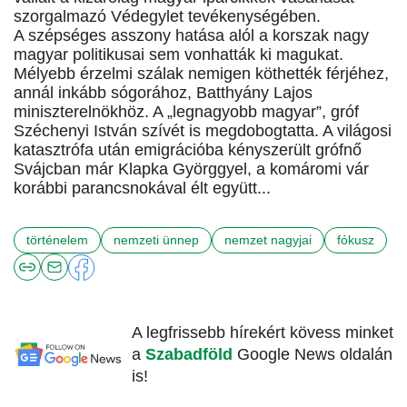
szorgalmazó Védegylet tevékenységében.
A szépséges asszony hatása alól a korszak nagy
magyar politikusai sem vonhatták ki magukat.
Mélyebb érzelmi szálak nemigen köthették férjéhez,
annál inkább sógorához, Batthyány Lajos
miniszterelnökhöz. A „legnagyobb magyar”, gróf
Széchenyi István szívét is megdobogtatta. A világosi
katasztrófa után emigrációba kényszerült grófnő
Svájcban már Klapka Györggyel, a komáromi vár
korábbi parancsnokával élt együtt...
történelem
nemzeti ünnep
nemzet nagyjai
fókusz
A legfrissebb hírekért kövess minket
a
Szabadföld
Google News oldalán
is!