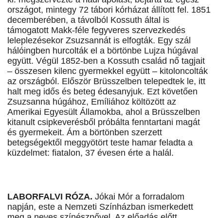
országot, mintegy 72 tábori kórházat állított fel. 1851
decemberében, a távolból Kossuth által is
támogatott Makk-féle fegyveres szervezkedés
leleplezésekor Zsuzsannát is elfogták. Egy szál
hálóingben hurcolták el a börtönbe Lujza húgával
együtt. Végül 1852-ben a Kossuth család nő tagjait
– összesen kilenc gyermekkel együtt – kitoloncolták
az országból. Először Brüsszelben telepedtek le, itt
halt meg idős és beteg édesanyjuk. Ezt követően
Zsuzsanna húgához, Emíliához költözött az
Amerikai Egyesült Államokba, ahol a Brüsszelben
kitanult csipkeverésből próbálta fenntartani magát
és gyermekeit. Ám a börtönben szerzett
betegségektől meggyötört teste hamar feladta a
küzdelmet: fiatalon, 37 évesen érte a halál.
LABORFALVI RÓZA.
Jókai Mór a forradalom
napján, este a Nemzeti Színházban ismerkedett
meg a neves színésznővel. Az előadás előtt