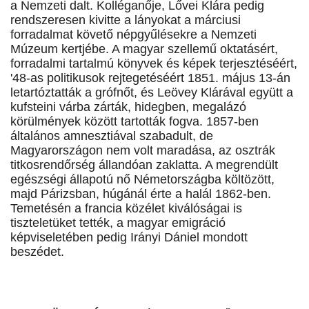
a Nemzeti dalt. Kolléganője, Lővei Klára pedig
rendszeresen kivitte a lányokat a márciusi
forradalmat követő népgyűlésekre a Nemzeti
Múzeum kertjébe. A magyar szellemű oktatásért,
forradalmi tartalmú könyvek és képek terjesztéséért,
'48-as politikusok rejtegetéséért 1851. május 13-án
letartóztatták a grófnőt, és Leövey Klárával együtt a
kufsteini várba zárták, hidegben, megalázó
körülmények között tartották fogva. 1857-ben
általános amnesztiával szabadult, de
Magyarországon nem volt maradása, az osztrák
titkosrendőrség állandóan zaklatta. A megrendült
egészségi állapotú nő Németországba költözött,
majd Párizsban, húgánál érte a halál 1862-ben.
Temetésén a francia közélet kiválóságai is
tiszteletüket tették, a magyar emigráció
képviseletében pedig Irányi Dániel mondott
beszédet.