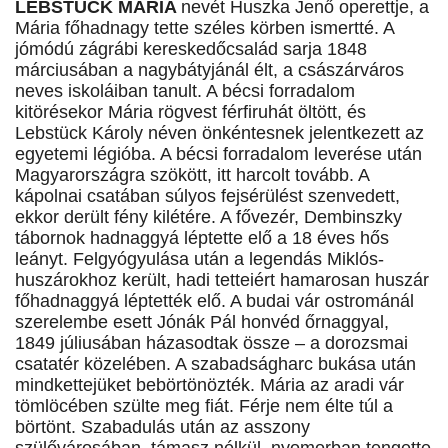
LEBSTÜCK MÁRIA
nevét Huszka Jenő operettje, a
Mária főhadnagy tette széles körben ismertté. A
jómódú zágrábi kereskedőcsalád sarja 1848
márciusában a nagybátyjánál élt, a császárváros
neves iskoláiban tanult. A bécsi forradalom
kitörésekor Mária rögvest férfiruhát öltött, és
Lebstück Károly néven önkéntesnek jelentkezett az
egyetemi légióba. A bécsi forradalom leverése után
Magyarországra szökött, itt harcolt tovább. A
kápolnai csatában súlyos fejsérülést szenvedett,
ekkor derült fény kilétére. A fővezér, Dembinszky
tábornok hadnaggyá léptette elő a 18 éves hős
leányt. Felgyógyulása után a legendás Miklós-
huszárokhoz került, hadi tetteiért hamarosan huszár
főhadnaggyá léptették elő. A budai vár ostrománál
szerelembe esett Jónák Pál honvéd őrnaggyal,
1849 júliusában házasodtak össze – a dorozsmai
csatatér közelében. A szabadságharc bukása után
mindkettejüket bebörtönözték. Mária az aradi vár
tömlöcében szülte meg fiát. Férje nem élte túl a
börtönt. Szabadulás után az asszony