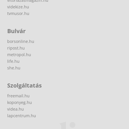
vitorlazasmagazin.hu
videkize.hu
tvmusor.hu
Bulvár
borsonline.hu
ripost.hu
metropol.hu
life.hu
she.hu
Szolgáltatás
freemail.hu
koponyeg.hu
videa.hu
lapcentrum.hu