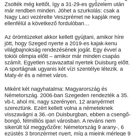
Zsolték még kettőt, így a 31-29-es győzelem után
már rendben minden. Jöhet a szurkolás: csak a
Nagy Laci vezérelte Veszprémet ne kapják meg
ellenfélül a következő fordulóban…
Az örömtüzeket akkor kellett gyújtani, amikor híre
jött, hogy Szeged nyerte a 2019-es kajak-kenu
világbajnokság rendezésének jogát. Egy évvel a
tokiói olimpia előtt – amikor már minden csapás
számít. Egyetlen szavazattal nyertek Duisburg előtt.
A sportágnak ugyanis két vízi szentélye létezik. a
Maty-ér és a német város.
Miként két nagyhatalma: Magyarország és
Németország. 2006-ban Szegeden rendezték a 35.
vb-t, ahol mi, nagy szerényen, 12 aranyérmet
szereztünk. Ezért kellett volna a németeknek
visszavágni a 36.-on Duisburgban, ebben a csengő-
bongó, félmilliós ipari városban. A reváns nem
sikerült túl meggyőzőre: Németország 9 arany-, 6
ezüstés 3 bronzérmet nyert, míg a mieink mérlege 9