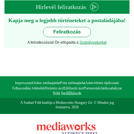
Hírlevél feliratkozás
Kapja meg a legjobb történeteket a postaládájába!
Feliratkozás
A feliratkozással Ön elfogadta a
Szabályzatunkat
Impresszum
Online médiaajánlat
Print médiaajánlat
Adatvédelmi tájékoztató
Felhasználási feltételek
Hirdetési ászf
Előfizetői ászf
Partnereink
Játékszabályzat
Süti beállítások
A Szabad Föld kiadója a Mediaworks Hungary Zrt. © Minden jog
fenntartva. 2026