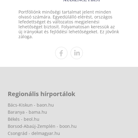
Portfóliónk minőségi tartalmat jelent minden
olvasó számára. Egyedülálló elérést, országos
lefedettséget és változatos megjelenési
lehetőséget biztosít. Folyamatosan keressük az
új irányokat és fejlődési lehetőségeket. Ez jövőnk
záloga.
Regionális hírportálok
Bács-Kiskun - baon.hu
Baranya - bama.hu
Békés - beol.hu
Borsod-Abaúj-Zemplén - boon.hu
Csongrád - delmagyar.hu