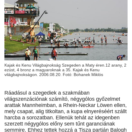
Kajak és Kenu Világbajnokság Szegeden a Maty éren.12 arany, 2
ezüst, 4 bronz a magyaroknak a 35. Kajak és Kenu
világbajnokságon. 2006.08.20. Fotó: Bohanek Miklós
Ráadásul a szegediek a szakmában
világszenzációnak számító, négygólos győzelmet
arattak Mannheimban, a Rhein-Neckar Löwen ellen,
mely csapat, alig titkoltan, a kupa elnyeréséért szállt
harcba a sorozatban. Ellenük tehát az idegenben
szerzett négygólos előny sem tűnt garanciának
semmire. Ehhez tettek hozzá a Tisza partján Balogh