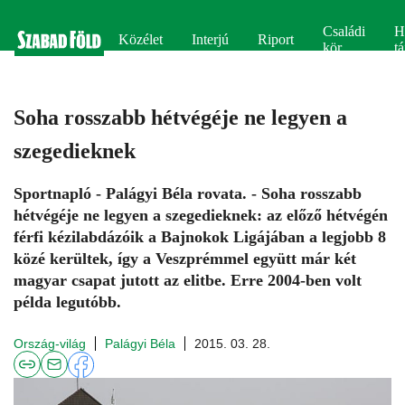
Családi
H
Közélet
Interjú
Riport
kör
tá
Soha rosszabb hétvégéje ne legyen a
szegedieknek
Sportnapló - Palágyi Béla rovata. - Soha rosszabb
hétvégéje ne legyen a szegedieknek: az előző hétvégén
férfi kézilabdázóik a Bajnokok Ligájában a legjobb 8
közé kerültek, így a Veszprémmel együtt már két
magyar csapat jutott az elitbe. Erre 2004-ben volt
példa legutóbb.
Ország-világ
Palágyi Béla
2015. 03. 28.