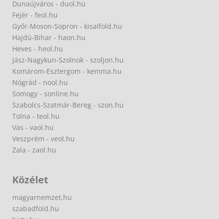
Dunaújváros - duol.hu
Fejér - feol.hu
Győr-Moson-Sopron - kisalfold.hu
Hajdú-Bihar - haon.hu
Heves - heol.hu
Jász-Nagykun-Szolnok - szoljon.hu
Komárom-Esztergom - kemma.hu
Nógrád - nool.hu
Somogy - sonline.hu
Szabolcs-Szatmár-Bereg - szon.hu
Tolna - teol.hu
Vas - vaol.hu
Veszprém - veol.hu
Zala - zaol.hu
Közélet
magyarnemzet.hu
szabadfold.hu