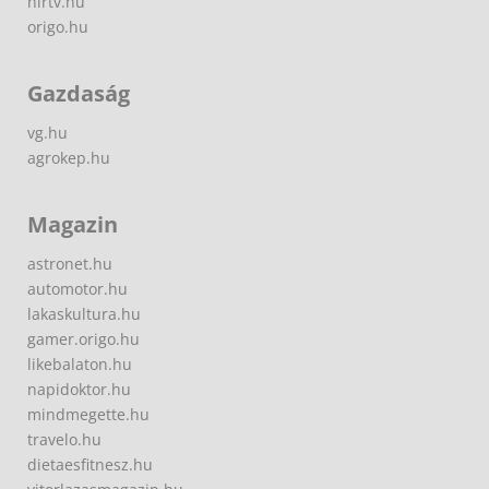
hirtv.hu
origo.hu
Gazdaság
vg.hu
agrokep.hu
Magazin
astronet.hu
automotor.hu
lakaskultura.hu
gamer.origo.hu
likebalaton.hu
napidoktor.hu
mindmegette.hu
travelo.hu
dietaesfitnesz.hu