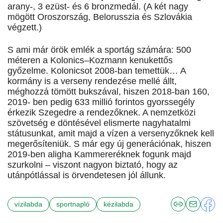
arany-, 3 ezüst- és 6 bronzmedál. (A két nagy
mögött Oroszország, Belorusszia és Szlovákia
végzett.)
S ami már örök emlék a sportág számára: 500
méteren a Kolonics–Kozmann kenukettős
győzelme. Kolonicsot 2008-ban temettük… A
kormány is a verseny rendezése mellé állt,
méghozzá tömött bukszával, hiszen 2018-ban 160,
2019- ben pedig 633 millió forintos gyorssegély
érkezik Szegedre a rendezőknek. A nemzetközi
szövetség e döntésével elismerte nagyhatalmi
státusunkat, amit majd a vízen a versenyzőknek kell
megerősíteniük. S már egy új generációnak, hiszen
2019-ben aligha Kammereréknek fogunk majd
szurkolni – viszont nagyon biztató, hogy az
utánpótlással is örvendetesen jól állunk.
vízilabda
sportnapló
kézilabda