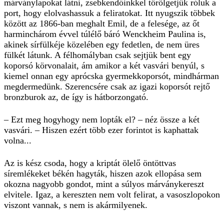
márványlapokat látni, zsebkendőinkkel törölgetjük róluk a
port, hogy elolvashassuk a feliratokat. Itt nyugszik többek
között az 1866-ban meghalt Emil, de a felesége, az őt
harminchárom évvel túlélő báró Wenckheim Paulina is,
akinek sírfülkéje közelében egy fedetlen, de nem üres
fülkét látunk. A félhomályban csak sejtjük bent egy
koporsó körvonalait, ám amikor a két vasvári benyúl, s
kiemel onnan egy aprócska gyermekkoporsót, mindhárman
megdermedünk. Szerencsére csak az igazi koporsót rejtő
bronzburok az, de így is hátborzongató.
– Ezt meg hogyhogy nem lopták el? – néz össze a két
vasvári. – Hiszen ezért több ezer forintot is kaphattak
volna...
Az is kész csoda, hogy a kriptát ölelő öntöttvas
síremlékeket békén hagyták, hiszen azok ellopása sem
okozna nagyobb gondot, mint a súlyos márványkereszt
elvitele. Igaz, a kereszten nem volt felirat, a vasoszlopokon
viszont vannak, s nem is akármilyenek.