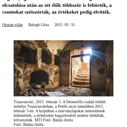
elcsatolása után az ott élők többször is feltörték, a
csontokat szétszórták, az értékeket pedig elvitték.
Ország-világ
Balogh Géza
2015. 03. 31.
Tiszavasvári, 2015. február 5. A Dessewffy-család feldúlt
sírhelye Tiszavasváriban, a Petőfi utcai temetőben 2015.
február 5-én. A kriptában a márványlapokat ismeretlenek
ledöntötték, a sírhelyeket kegyeletsértő módon feldúlták,
kifosztották. MTI Fotó: Balázs Attila
Fotó: Balázs Attila