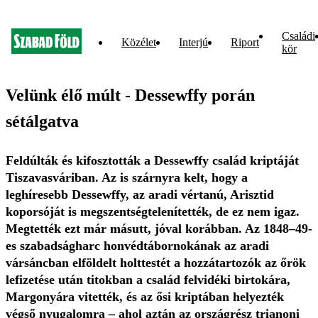
Családi
Közélet
Interjú
Riport
kör
Velünk élő múlt - Dessewffy porán
sétálgatva
Feldúlták és kifosztották a Dessewffy család kriptáját
Tiszavasváriban. Az is szárnyra kelt, hogy a
leghíresebb Dessewffy, az aradi vértanú, Arisztid
koporsóját is megszentségtelenítették, de ez nem igaz.
Megtették ezt már másutt, jóval korábban. Az 1848–49-
es szabadságharc honvédtábornokának az aradi
vársáncban elföldelt holttestét a hozzátartozók az őrök
lefizetése után titokban a család felvidéki birtokára,
Margonyára vitették, és az ősi kriptában helyezték
végső nyugalomra – ahol aztán az országrész trianoni