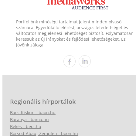
Portfóliónk minőségi tartalmat jelent minden olvasó
számára. Egyedülálló elérést, országos lefedettséget és
változatos megjelenési lehetőséget biztosít. Folyamatosan
keressük az új irányokat és fejlődési lehetőségeket. Ez
jövőnk záloga.
Regionális hírportálok
Bács-Kiskun - baon.hu
Baranya - bama.hu
Békés - beol.hu
Borsod-Abaúj-Zemplén - boon.hu