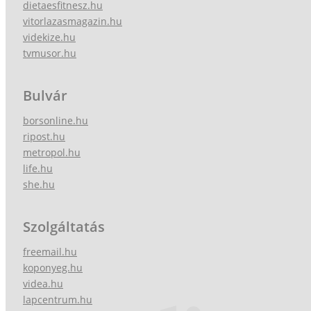
dietaesfitnesz.hu
vitorlazasmagazin.hu
videkize.hu
tvmusor.hu
Bulvár
borsonline.hu
ripost.hu
metropol.hu
life.hu
she.hu
Szolgáltatás
freemail.hu
koponyeg.hu
videa.hu
lapcentrum.hu