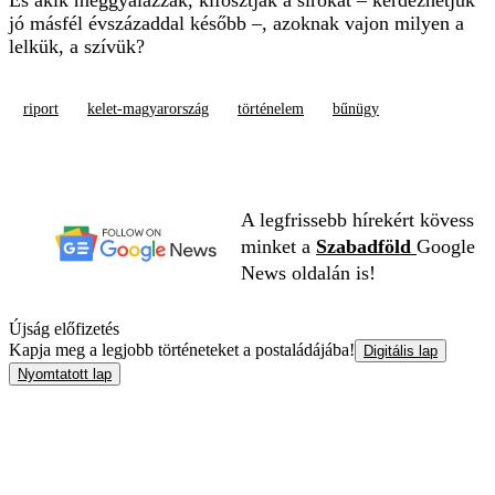
És akik meggyalázzák, kifosztják a sírokat – kérdezhetjük
jó másfél évszázaddal később –, azoknak vajon milyen a
lelkük, a szívük?
riport
kelet-magyarország
történelem
bűnügy
A legfrissebb hírekért kövess
minket a
Szabadföld
Google
News oldalán is!
Újság előfizetés
Kapja meg a legjobb történeteket a postaládájába!
Digitális lap
Nyomtatott lap