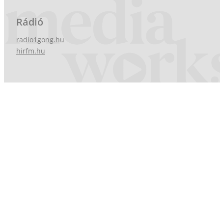
Rádió
radio1gong.hu
hirfm.hu