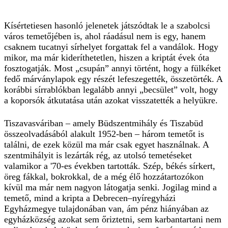
Kísértetiesen hasonló jelenetek játszódtak le a szabolcsi
város temetőjében is, ahol ráadásul nem is egy, hanem
csaknem tucatnyi sírhelyet forgattak fel a vandálok. Hogy
mikor, ma már kideríthetetlen, hiszen a kriptát évek óta
fosztogatják. Most „csupán” annyi történt, hogy a fülkéket
fedő márványlapok egy részét lefeszegették, összetörték. A
korábbi sírrablókban legalább annyi „becsület” volt, hogy
a koporsók átkutatása után azokat visszatették a helyükre.
Tiszavasváriban – amely Büdszentmihály és Tiszabüd
összeolvadásából alakult 1952-ben – három temetőt is
találni, de ezek közül ma már csak egyet használnak. A
szentmihályit is lezárták rég, az utolsó temetéseket
valamikor a '70-es években tartották. Szép, békés sírkert,
öreg fákkal, bokrokkal, de a még élő hozzátartozókon
kívül ma már nem nagyon látogatja senki. Jogilag mind a
temető, mind a kripta a Debrecen–nyíregyházi
Egyházmegye tulajdonában van, ám pénz hiányában az
egyházközség azokat sem őriztetni, sem karbantartani nem