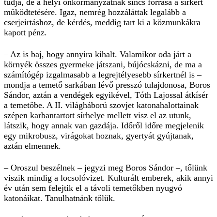
tudja, de a helyi önkormányzatnak sincs forrása a sírkert
működtetésére. Igaz, nemrég hozzáláttak legalább a
cserjeirtáshoz, de kérdés, meddig tart ki a közmunkákra
kapott pénz.
– Az is baj, hogy annyira kihalt. Valamikor oda járt a
környék összes gyermeke játszani, bújócskázni, de ma a
számítógép izgalmasabb a legrejtélyesebb sírkertnél is –
mondja a temető sarkában lévő presszó tulajdonosa, Boros
Sándor, aztán a vendégek egyikével, Tóth Lajossal átkísér
a temetőbe. A II. világháború szovjet katonahalottainak
szépen karbantartott sírhelye mellett visz el az utunk,
látszik, hogy annak van gazdája. Időről időre megjelenik
egy mikrobusz, virágokat hoznak, gyertyát gyújtanak,
aztán elmennek.
– Oroszul beszélnek – jegyzi meg Boros Sándor –, tőlünk
viszik mindig a locsolóvizet. Kulturált emberek, akik annyi
év után sem felejtik el a távoli temetőkben nyugvó
katonáikat. Tanulhatnánk tőlük.