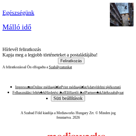
Egészségünk
Málló idő
Hírlevél feliratkozás
Kapja meg a legjobb történeteket a postaládájába!
Feliratkozás
A feliratkozással Ön elfogadta a
Szabályzatunkat
Impresszum
Online médiaajánlat
Print médiaajánlat
Adatvédelmi tájékoztató
Felhasználási feltételek
Hirdetési ászf
Előfizetői ászf
Partnereink
Játékszabályzat
Süti beállítások
A Szabad Föld kiadója a Mediaworks Hungary Zrt. © Minden jog
fenntartva. 2026