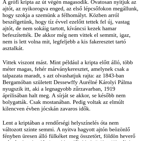
A grófi kripta az út végén magasodik. Óvatosan nyitjuk az
ajtót, az nyikorogva enged, az első lépcsőfokon megállunk,
hogy szokja a szemünk a félhomályt. Közben arról
beszélgetünk, hogy tíz évvel ezelőtt tettek fel új, vastag
ajtót, de nem sokáig tartott, kíváncsi kezek hamar
befeszítették. De akkor még nem vittek el semmit, igaz,
nem is lett volna mit, legfeljebb a kis fakeresztet tartó
asztalkát.
Vittek viszont mást. Mint például a kripta előtt álló, több
méter magas, fehér márványkeresztet, amelynek csak a
talpazata maradt, s azt olvashatjuk rajta: az 1843-ban
Bergamóban született Dessewffy Aurélné Károlyi Pálma
nyugszik itt, aki a legnagyobb zűrzavarban, 1919
áprilisában halt meg. A sírját se akkor, se később nem
bolygatták. Csak mostanában. Pedig voltak az elmúlt
kilencven évben jócskán zavaros idők.
Lent a kriptában a rendőrségi helyszínelés óta nem
változott szinte semmi. A nyitva hagyott ajtón beözönlő
fényben üresen álló fülkéket meg összetört, földön heverő