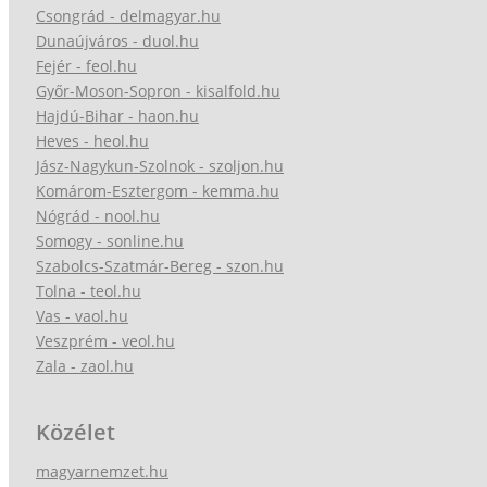
Csongrád - delmagyar.hu
Dunaújváros - duol.hu
Fejér - feol.hu
Győr-Moson-Sopron - kisalfold.hu
Hajdú-Bihar - haon.hu
Heves - heol.hu
Jász-Nagykun-Szolnok - szoljon.hu
Komárom-Esztergom - kemma.hu
Nógrád - nool.hu
Somogy - sonline.hu
Szabolcs-Szatmár-Bereg - szon.hu
Tolna - teol.hu
Vas - vaol.hu
Veszprém - veol.hu
Zala - zaol.hu
Közélet
magyarnemzet.hu