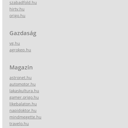
szabadfold.hu
hirtv.hu
origo.hu
Gazdaság
vg.hu
agrokep.hu
Magazin
astronet.hu
automotor.hu
lakaskultura.hu
gamer.origo.hu
likebalaton.hu
napidoktor.hu
mindmegette.hu
travelo.hu