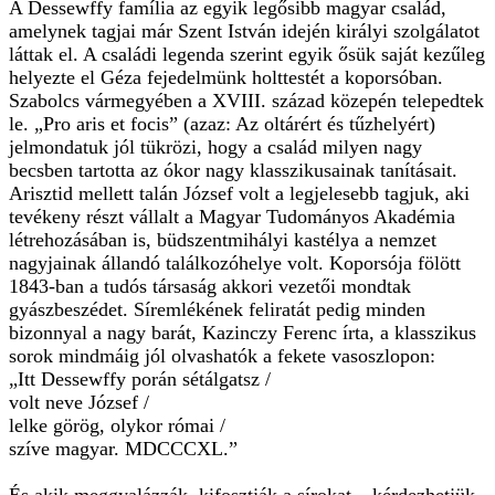
A Dessewffy família az egyik legősibb magyar család,
amelynek tagjai már Szent István idején királyi szolgálatot
láttak el. A családi legenda szerint egyik ősük saját kezűleg
helyezte el Géza fejedelmünk holttestét a koporsóban.
Szabolcs vármegyében a XVIII. század közepén telepedtek
le. „Pro aris et focis” (azaz: Az oltárért és tűzhelyért)
jelmondatuk jól tükrözi, hogy a család milyen nagy
becsben tartotta az ókor nagy klasszikusainak tanításait.
Arisztid mellett talán József volt a legjelesebb tagjuk, aki
tevékeny részt vállalt a Magyar Tudományos Akadémia
létrehozásában is, büdszentmihályi kastélya a nemzet
nagyjainak állandó találkozóhelye volt. Koporsója fölött
1843-ban a tudós társaság akkori vezetői mondtak
gyászbeszédet. Síremlékének feliratát pedig minden
bizonnyal a nagy barát, Kazinczy Ferenc írta, a klasszikus
sorok mindmáig jól olvashatók a fekete vasoszlopon:
„Itt Dessewffy porán sétálgatsz /
volt neve József /
lelke görög, olykor római /
szíve magyar. MDCCCXL.”