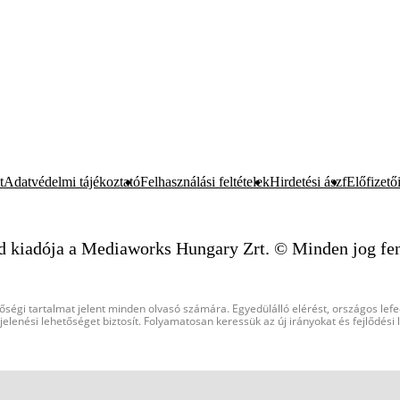
t
Adatvédelmi tájékoztató
Felhasználási feltételek
Hirdetési ászf
Előfizetői
d kiadója a Mediaworks Hungary Zrt. © Minden jog fen
őségi tartalmat jelent minden olvasó számára. Egyedülálló elérést, országos lef
elenési lehetőséget biztosít. Folyamatosan keressük az új irányokat és fejlődési