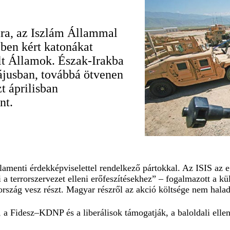
sára, az Iszlám Állammal
ében kért katonákat
t Államok. Észak-Irakba
ájusban, továbbá ötvenen
t áprilisban
nt.
arlamenti érdekképviselettel rendelkező pártokkal. Az ISIS az 
i a terrorszervezet elleni erőfeszítésekhez” – fogalmazott a
ország vesz részt. Magyar részről az akció költsége nem halad
 a Fidesz–KDNP és a liberálisok támogatják, a baloldali elle