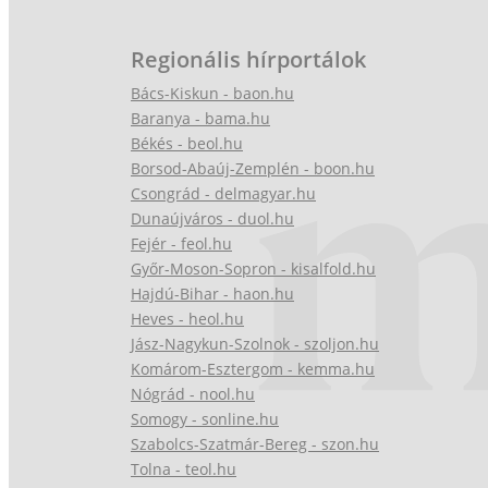
Regionális hírportálok
Bács-Kiskun - baon.hu
Baranya - bama.hu
Békés - beol.hu
Borsod-Abaúj-Zemplén - boon.hu
Csongrád - delmagyar.hu
Dunaújváros - duol.hu
Fejér - feol.hu
Győr-Moson-Sopron - kisalfold.hu
Hajdú-Bihar - haon.hu
Heves - heol.hu
Jász-Nagykun-Szolnok - szoljon.hu
Komárom-Esztergom - kemma.hu
Nógrád - nool.hu
Somogy - sonline.hu
Szabolcs-Szatmár-Bereg - szon.hu
Tolna - teol.hu