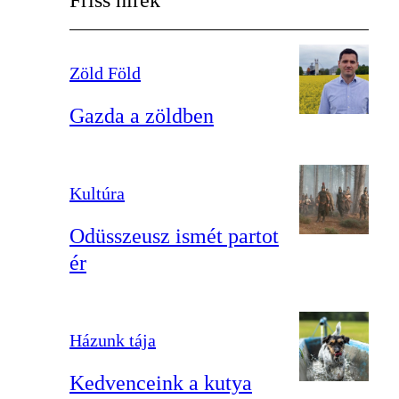
Friss hírek
Zöld Föld
Gazda a zöldben
Kultúra
Odüsszeusz ismét partot
ér
Házunk tája
Kedvenceink a kutya