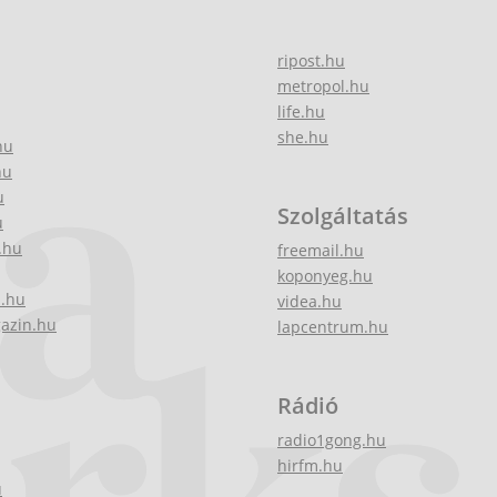
ripost.hu
metropol.hu
life.hu
she.hu
hu
hu
u
Szolgáltatás
u
.hu
freemail.hu
koponyeg.hu
z.hu
videa.hu
gazin.hu
lapcentrum.hu
Rádió
radio1gong.hu
hirfm.hu
u