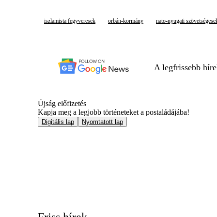
iszlamista fegyveresek
orbán-kormány
nato-nyugati szövetségese
A legfrissebb hír
Újság előfizetés
Kapja meg a legjobb történeteket a postaládájába!
Digitális lap
Nyomtatott lap