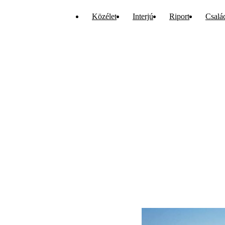
Közélet
Interjú
Riport
Csalá