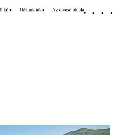
di kör
Házunk tája
Az olvasó oldala