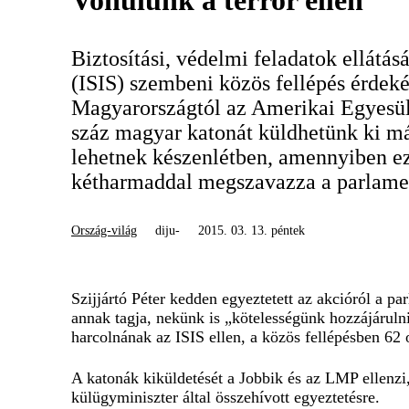
Vonulunk a terror ellen
Biztosítási, védelmi feladatok ellátá
(ISIS) szembeni közös fellépés érdek
Magyarországtól az Amerikai Egyesül
száz magyar katonát küldhetünk ki m
lehetnek készenlétben, amennyiben ez
kétharmaddal megszavazza a parlame
Ország-világ
diju-
2015. 03. 13. péntek
Szijjártó Péter kedden egyeztetett az akcióról a p
annak tagja, nekünk is „kötelességünk hozzájáruln
harcolnának az ISIS ellen, a közös fellépésben 62 
A katonák kiküldetését a Jobbik és az LMP ellenzi,
külügyminiszter által összehívott egyeztetésre.