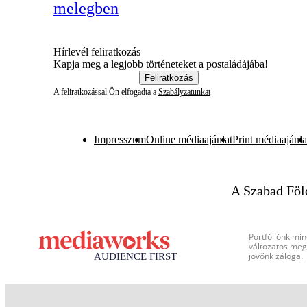
melegben
Hírlevél feliratkozás
Kapja meg a legjobb történeteket a postaládájába!
Feliratkozás
A feliratkozással Ön elfogadta a
Szabályzatunkat
Impresszum
Online médiaajánlat
Print médiaajánla
A Szabad Föl
Portfóliónk min
változatos megj
jövőnk záloga.