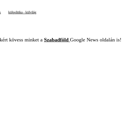
k
külpolitika - külvilág
ekért kövess minket a
Szabadföld
Google News oldalán is!