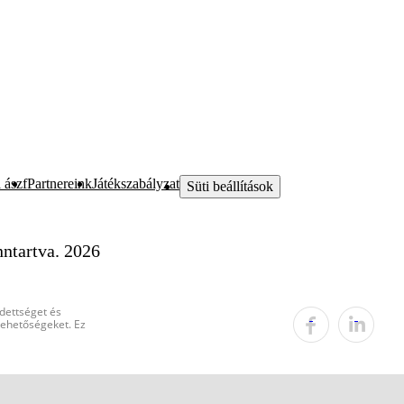
 ászf
Partnereink
Játékszabályzat
Süti beállítások
ntartva. 2026
edettséget és
 lehetőségeket. Ez