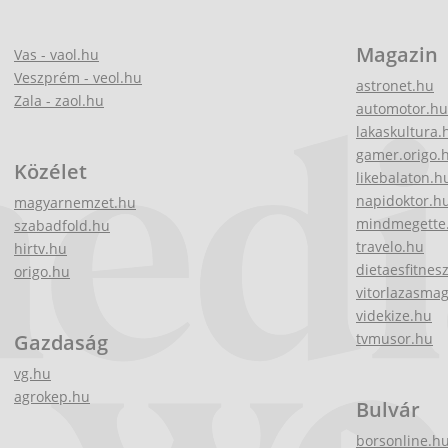
Magazin
Vas - vaol.hu
Veszprém - veol.hu
astronet.hu
Zala - zaol.hu
automotor.hu
lakaskultura.
gamer.origo.
Közélet
likebalaton.h
napidoktor.h
magyarnemzet.hu
mindmegette
szabadfold.hu
travelo.hu
hirtv.hu
dietaesfitnes
origo.hu
vitorlazasma
videkize.hu
Gazdaság
tvmusor.hu
vg.hu
agrokep.hu
Bulvár
borsonline.h