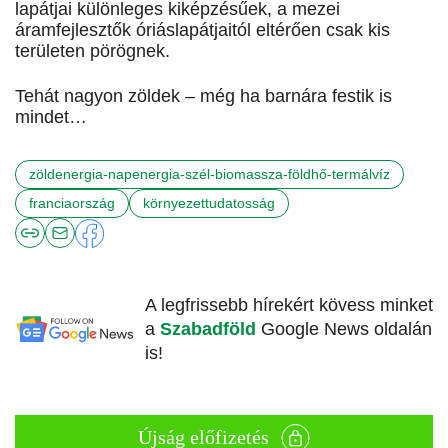
lapátjai különleges kiképzésűek, a mezei
áramfejlesztők óriáslapátjaitól eltérően csak kis
területen pörögnek.
Tehát nagyon zöldek – még ha barnára festik is
mindet…
zöldenergia-napenergia-szél-biomassza-földhő-termálvíz
franciaország
környezettudatosság
A legfrissebb hírekért kövess minket
a
Szabadföld
Google News oldalán
is!
Újság előfizetés