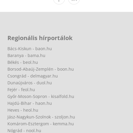
Regionális hírportálok
Bács-Kiskun - baon.hu
Baranya - bama.hu
Békés - beol.hu
Borsod-Abaúj-Zemplén - boon.hu
Csongrád - delmagyar.hu
Dunaújváros - duol.hu
Fejér - feol.hu
Győr-Moson-Sopron - kisalfold.hu
Hajdú-Bihar - haon.hu
Heves - heol.hu
Jász-Nagykun-Szolnok - szoljon.hu
Komárom-Esztergom - kemma.hu
Nógrád - nool.hu