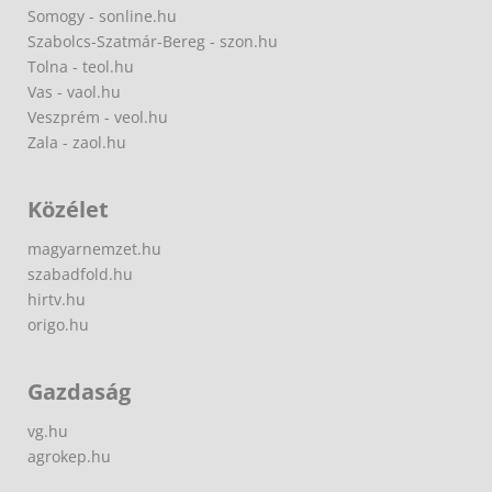
Somogy - sonline.hu
Szabolcs-Szatmár-Bereg - szon.hu
Tolna - teol.hu
Vas - vaol.hu
Veszprém - veol.hu
Zala - zaol.hu
Közélet
magyarnemzet.hu
szabadfold.hu
hirtv.hu
origo.hu
Gazdaság
vg.hu
agrokep.hu