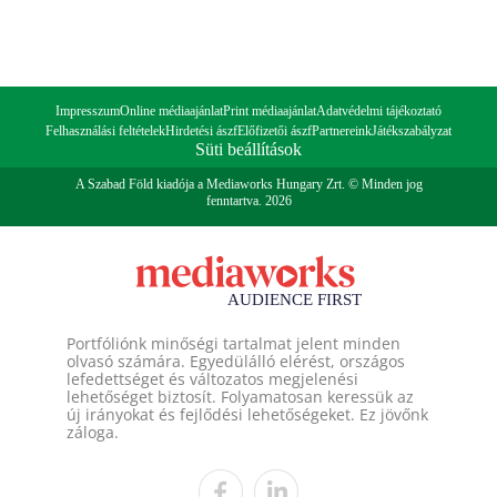
Impresszum
Online médiaajánlat
Print médiaajánlat
Adatvédelmi tájékoztató
Felhasználási feltételek
Hirdetési ászf
Előfizetői ászf
Partnereink
Játékszabályzat
Süti beállítások
A Szabad Föld kiadója a Mediaworks Hungary Zrt. © Minden jog
fenntartva. 2026
Portfóliónk minőségi tartalmat jelent minden
olvasó számára. Egyedülálló elérést, országos
lefedettséget és változatos megjelenési
lehetőséget biztosít. Folyamatosan keressük az
új irányokat és fejlődési lehetőségeket. Ez jövőnk
záloga.