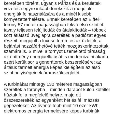
keretében történt, ugyanis Párizs és a kerületek
vezetése egyre inkább törekszik a megújuló
energiák felhasználására és a minél kisebb
környezetterhelésre. Ennek keretében az Eiffel-
torony 57 méter magasságban fekvő első szintjét
tavaly teljesen felújították és átalakították – többek
közt átlátszó üveglapra cserélték a padlózat egyes
részeit, megújult a luxusétterem és az üzletek, a
bejárást hozzáférhetővé tették mozgáskorlátozottak
számára is. S mivel a tornyot üzemeltető társaság
az építmény energiaellátását is modernizálni akarta,
ezért került sor a generátorok beszerelésére: az
általuk termelt energia képes kielégíteni az alsó
szint helyiségeinek áramszükségletét.
A turbinákat mintegy 130 méteres magasságban
szerelték a toronyba – minden darabot külön kötéllel
húztak fel a megfelelő helyre, majd ott
összeszerelték az egyenként hét és fél mázsás
gépezeteket. Az évente több mint 10 ezer kWh
elektromos energia termelésére képes turbinák