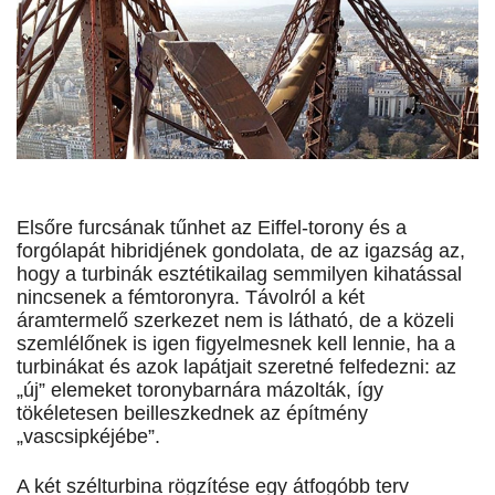
Elsőre furcsának tűnhet az Eiffel-torony és a
forgólapát hibridjének gondolata, de az igazság az,
hogy a turbinák esztétikailag semmilyen kihatással
nincsenek a fémtoronyra. Távolról a két
áramtermelő szerkezet nem is látható, de a közeli
szemlélőnek is igen figyelmesnek kell lennie, ha a
turbinákat és azok lapátjait szeretné felfedezni: az
„új” elemeket toronybarnára mázolták, így
tökéletesen beilleszkednek az építmény
„vascsipkéjébe”.
A két szélturbina rögzítése egy átfogóbb terv