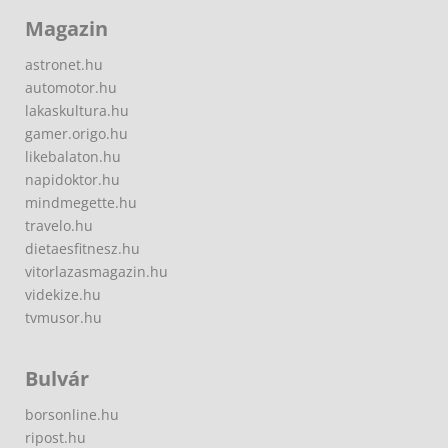
Magazin
astronet.hu
automotor.hu
lakaskultura.hu
gamer.origo.hu
likebalaton.hu
napidoktor.hu
mindmegette.hu
travelo.hu
dietaesfitnesz.hu
vitorlazasmagazin.hu
videkize.hu
tvmusor.hu
Bulvár
borsonline.hu
ripost.hu