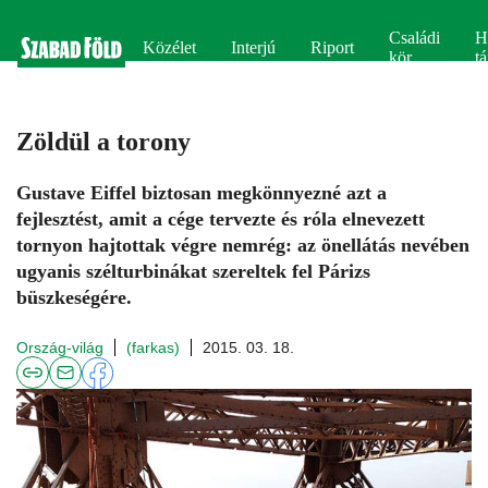
Családi
H
Közélet
Interjú
Riport
kör
tá
Zöldül a torony
Gustave Eiffel biztosan megkönnyezné azt a
fejlesztést, amit a cége tervezte és róla elnevezett
tornyon hajtottak végre nemrég: az önellátás nevében
ugyanis szélturbinákat szereltek fel Párizs
büszkeségére.
Ország-világ
(farkas)
2015. 03. 18.