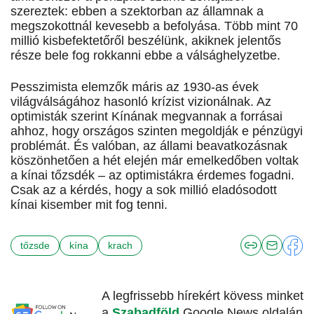
szereztek: ebben a szektorban az államnak a
megszokottnál kevesebb a befolyása. Több mint 70
millió kisbefektetőről beszélünk, akiknek jelentős
része bele fog rokkanni ebbe a válsághelyzetbe.
Pesszimista elemzők máris az 1930-as évek
világválságához hasonló krízist vizionálnak. Az
optimisták szerint Kínának megvannak a forrásai
ahhoz, hogy országos szinten megoldják e pénzügyi
problémát. És valóban, az állami beavatkozásnak
köszönhetően a hét elején már emelkedőben voltak
a kínai tőzsdék – az optimistákra érdemes fogadni.
Csak az a kérdés, hogy a sok millió eladósodott
kínai kisember mit fog tenni.
tőzsde
kína
krach
A legfrissebb hírekért kövess minket
a
Szabadföld
Google News oldalán