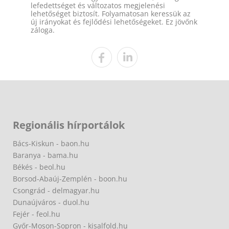
lefedettséget és változatos megjelenési
lehetőséget biztosít. Folyamatosan keressük az
új irányokat és fejlődési lehetőségeket. Ez jövőnk
záloga.
Regionális hírportálok
Bács-Kiskun - baon.hu
Baranya - bama.hu
Békés - beol.hu
Borsod-Abaúj-Zemplén - boon.hu
Csongrád - delmagyar.hu
Dunaújváros - duol.hu
Fejér - feol.hu
Győr-Moson-Sopron - kisalfold.hu