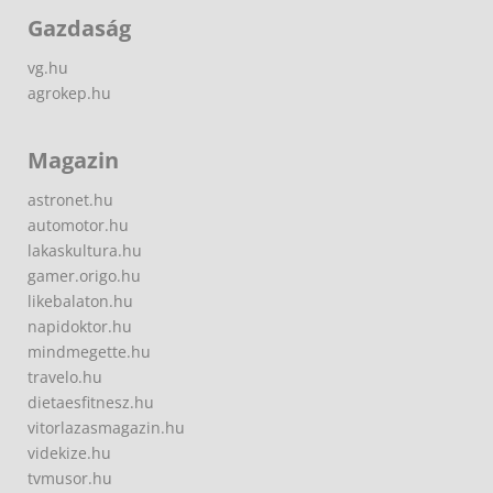
Gazdaság
vg.hu
agrokep.hu
Magazin
astronet.hu
automotor.hu
lakaskultura.hu
gamer.origo.hu
likebalaton.hu
napidoktor.hu
mindmegette.hu
travelo.hu
dietaesfitnesz.hu
vitorlazasmagazin.hu
videkize.hu
tvmusor.hu