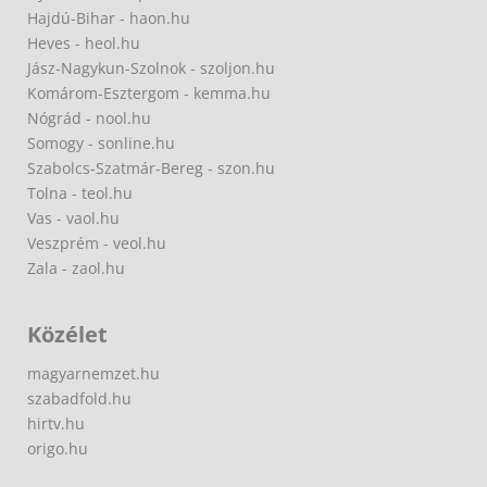
Hajdú-Bihar - haon.hu
Heves - heol.hu
Jász-Nagykun-Szolnok - szoljon.hu
Komárom-Esztergom - kemma.hu
Nógrád - nool.hu
Somogy - sonline.hu
Szabolcs-Szatmár-Bereg - szon.hu
Tolna - teol.hu
Vas - vaol.hu
Veszprém - veol.hu
Zala - zaol.hu
Közélet
magyarnemzet.hu
szabadfold.hu
hirtv.hu
origo.hu