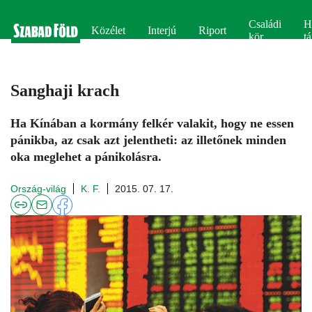
Családi
H
Közélet
Interjú
Riport
kör
tá
Sanghaji krach
Ha Kínában a kormány felkér valakit, hogy ne essen
pánikba, az csak azt jelentheti: az illetőnek minden
oka meglehet a pánikolásra.
Ország-világ
K. F.
2015. 07. 17.