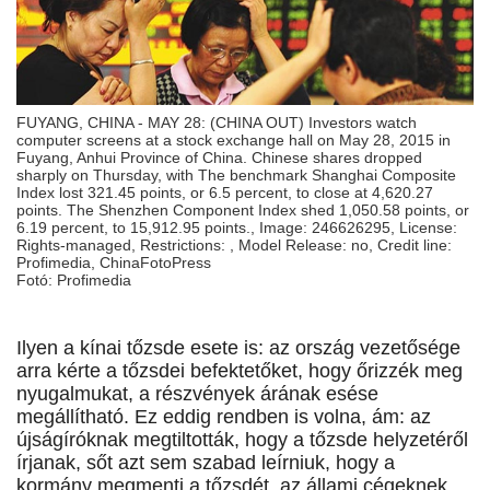
FUYANG, CHINA - MAY 28: (CHINA OUT) Investors watch
computer screens at a stock exchange hall on May 28, 2015 in
Fuyang, Anhui Province of China. Chinese shares dropped
sharply on Thursday, with The benchmark Shanghai Composite
Index lost 321.45 points, or 6.5 percent, to close at 4,620.27
points. The Shenzhen Component Index shed 1,050.58 points, or
6.19 percent, to 15,912.95 points., Image: 246626295, License:
Rights-managed, Restrictions: , Model Release: no, Credit line:
Profimedia, ChinaFotoPress
Fotó: Profimedia
Ilyen a kínai tőzsde esete is: az ország vezetősége
arra kérte a tőzsdei befektetőket, hogy őrizzék meg
nyugalmukat, a részvények árának esése
megállítható. Ez eddig rendben is volna, ám: az
újságíróknak megtiltották, hogy a tőzsde helyzetéről
írjanak, sőt azt sem szabad leírniuk, hogy a
kormány megmenti a tőzsdét, az állami cégeknek