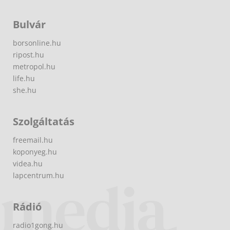
Bulvár
borsonline.hu
ripost.hu
metropol.hu
life.hu
she.hu
Szolgáltatás
freemail.hu
koponyeg.hu
videa.hu
lapcentrum.hu
Rádió
radio1gong.hu