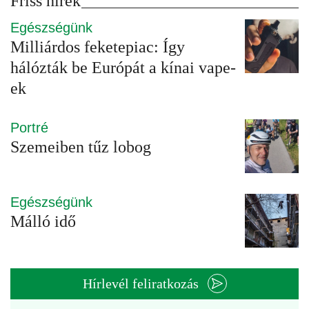
Friss hírek
Egészségünk
Milliárdos feketepiac: Így
hálózták be Európát a kínai vape-
ek
Portré
Szemeiben tűz lobog
Egészségünk
Málló idő
Hírlevél feliratkozás