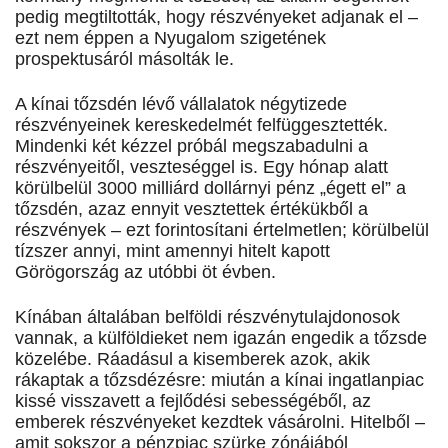
pedig megtiltották, hogy részvényeket adjanak el –
ezt nem éppen a Nyugalom szigetének
prospektusáról másolták le.
A kínai tőzsdén lévő vállalatok négytizede
részvényeinek kereskedelmét felfüggesztették.
Mindenki két kézzel próbál megszabadulni a
részvényeitől, veszteséggel is. Egy hónap alatt
körülbelül 3000 milliárd dollárnyi pénz „égett el” a
tőzsdén, azaz ennyit vesztettek értékükből a
részvények – ezt forintosítani értelmetlen; körülbelül
tízszer annyi, mint amennyi hitelt kapott
Görögország az utóbbi öt évben.
Kínában általában belföldi részvénytulajdonosok
vannak, a külföldieket nem igazán engedik a tőzsde
közelébe. Ráadásul a kisemberek azok, akik
rákaptak a tőzsdézésre: miután a kínai ingatlanpiac
kissé visszavett a fejlődési sebességéből, az
emberek részvényeket kezdtek vásárolni. Hitelből –
amit sokszor a pénzpiac szürke zónájából