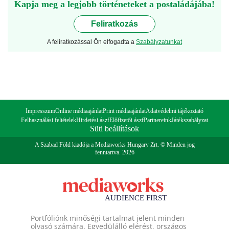
Kapja meg a legjobb történeteket a postaládájába!
Feliratkozás
A feliratkozással Ön elfogadta a
Szabályzatunkat
Impresszum
Online médiaajánlat
Print médiaajánlat
Adatvédelmi tájékoztató
Felhasználási feltételek
Hirdetési ászf
Előfizetői ászf
Partnereink
Játékszabályzat
Süti beállítások
A Szabad Föld kiadója a Mediaworks Hungary Zrt. © Minden jog
fenntartva. 2026
Portfóliónk minőségi tartalmat jelent minden
olvasó számára. Egyedülálló elérést, országos