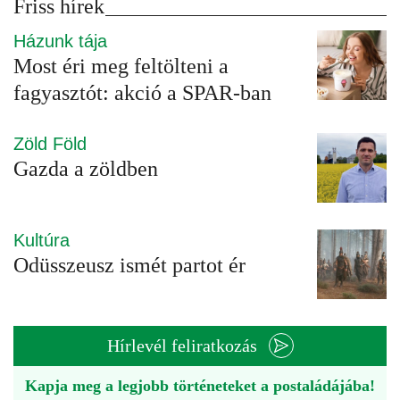
Friss hírek
Házunk tája
Most éri meg feltölteni a
fagyasztót: akció a SPAR-ban
Zöld Föld
Gazda a zöldben
Kultúra
Odüsszeusz ismét partot ér
Hírlevél feliratkozás
Kapja meg a legjobb történeteket a postaládájába!