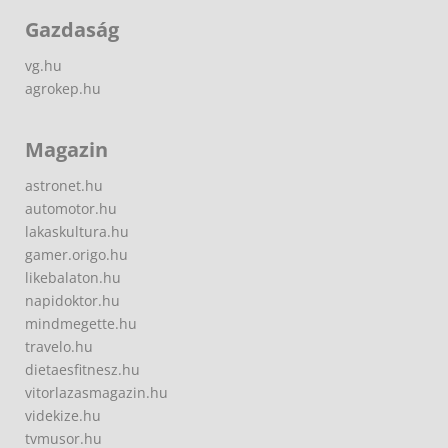
Gazdaság
vg.hu
agrokep.hu
Magazin
astronet.hu
automotor.hu
lakaskultura.hu
gamer.origo.hu
likebalaton.hu
napidoktor.hu
mindmegette.hu
travelo.hu
dietaesfitnesz.hu
vitorlazasmagazin.hu
videkize.hu
tvmusor.hu