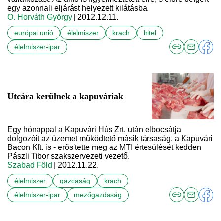
egy azonnali eljárást helyezett kilátásba.
O. Horváth György
| 2012.12.11.
európai unió
élelmiszer
krach
hitel
élelmiszer-ipar
Utcára kerülnek a kapuváriak
Egy hónappal a Kapuvári Hús Zrt. után elbocsátja
dolgozóit az üzemet működtető másik társaság, a Kapuvári
Bacon Kft. is - erősítette meg az MTI értesülését kedden
Pászli Tibor szakszervezeti vezető.
Szabad Föld
| 2012.11.22.
élelmiszer
gazdaság
krach
élelmiszer-ipar
mezőgazdaság