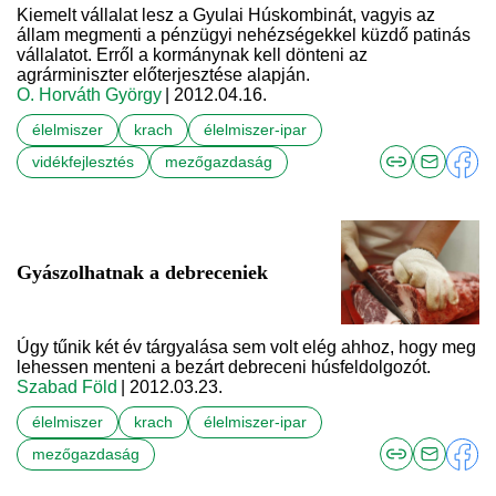
Kiemelt vállalat lesz a Gyulai Húskombinát, vagyis az
állam megmenti a pénzügyi nehézségekkel küzdő patinás
vállalatot. Erről a kormánynak kell dönteni az
agrárminiszter előterjesztése alapján.
O. Horváth György
| 2012.04.16.
élelmiszer
krach
élelmiszer-ipar
vidékfejlesztés
mezőgazdaság
Gyászolhatnak a debreceniek
Úgy tűnik két év tárgyalása sem volt elég ahhoz, hogy meg
lehessen menteni a bezárt debreceni húsfeldolgozót.
Szabad Föld
| 2012.03.23.
élelmiszer
krach
élelmiszer-ipar
mezőgazdaság