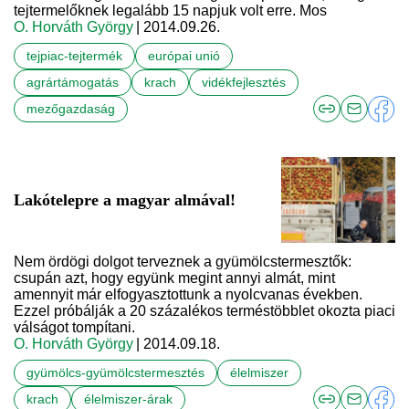
tejtermelőknek legalább 15 napjuk volt erre. Mos
O. Horváth György
| 2014.09.26.
tejpiac-tejtermék
európai unió
agrártámogatás
krach
vidékfejlesztés
mezőgazdaság
Lakótelepre a magyar almával!
Nem ördögi dolgot terveznek a gyümölcstermesztők:
csupán azt, hogy együnk megint annyi almát, mint
amennyit már elfogyasztottunk a nyolcvanas években.
Ezzel próbálják a 20 százalékos terméstöbblet okozta piaci
válságot tompítani.
O. Horváth György
| 2014.09.18.
gyümölcs-gyümölcstermesztés
élelmiszer
krach
élelmiszer-árak