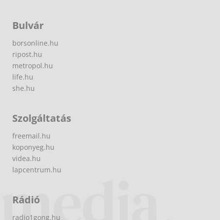
Bulvár
borsonline.hu
ripost.hu
metropol.hu
life.hu
she.hu
Szolgáltatás
freemail.hu
koponyeg.hu
videa.hu
lapcentrum.hu
Rádió
radio1gong.hu