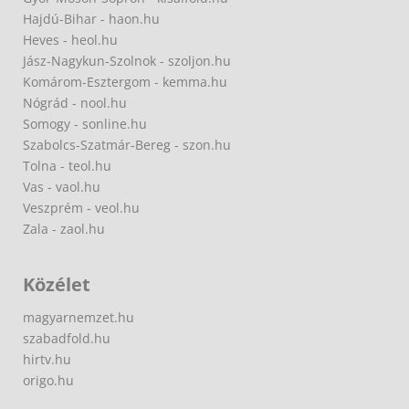
Hajdú-Bihar - haon.hu
Heves - heol.hu
Jász-Nagykun-Szolnok - szoljon.hu
Komárom-Esztergom - kemma.hu
Nógrád - nool.hu
Somogy - sonline.hu
Szabolcs-Szatmár-Bereg - szon.hu
Tolna - teol.hu
Vas - vaol.hu
Veszprém - veol.hu
Zala - zaol.hu
Közélet
magyarnemzet.hu
szabadfold.hu
hirtv.hu
origo.hu