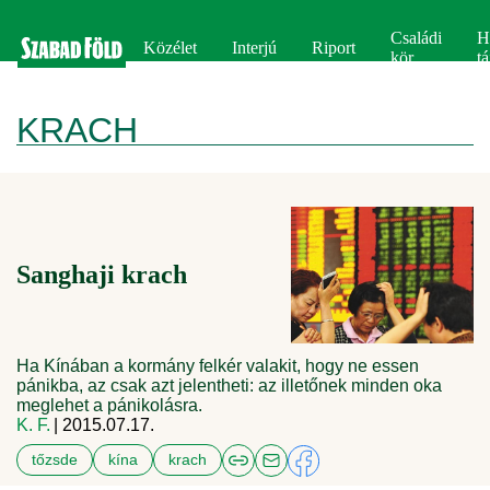
Családi
H
Közélet
Interjú
Riport
kör
tá
KRACH
Sanghaji krach
Ha Kínában a kormány felkér valakit, hogy ne essen
pánikba, az csak azt jelentheti: az illetőnek minden oka
meglehet a pánikolásra.
K. F.
| 2015.07.17.
tőzsde
kína
krach