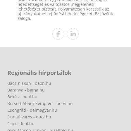
lefedettséget és változatos megjelenési
lehetőséget biztosít. Folyamatosan keressük az
új irányokat és fejlődési lehetőségeket. Ez jövőnk
záloga.
Regionális hírportálok
Bács-Kiskun - baon.hu
Baranya - bama.hu
Békés - beol.hu
Borsod-Abaúj-Zemplén - boon.hu
Csongrád - delmagyar.hu
Dunaújváros - duol.hu
Fejér - feol.hu
Győr-Moson-Sopron - kisalfold.hu