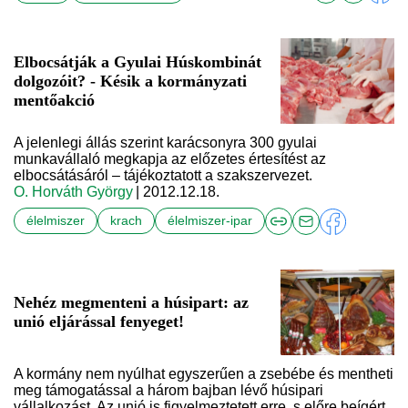
Elbocsátják a Gyulai Húskombinát
dolgozóit? - Késik a kormányzati
mentőakció
A jelenlegi állás szerint karácsonyra 300 gyulai
munkavállaló megkapja az előzetes értesítést az
elbocsátásáról – tájékoztatott a szakszervezet.
O. Horváth György
| 2012.12.18.
élelmiszer
krach
élelmiszer-ipar
Nehéz megmenteni a húsipart: az
unió eljárással fenyeget!
A kormány nem nyúlhat egyszerűen a zsebébe és mentheti
meg támogatással a három bajban lévő húsipari
vállalkozást. Az unió is figyelmeztetett erre, s előre beígért