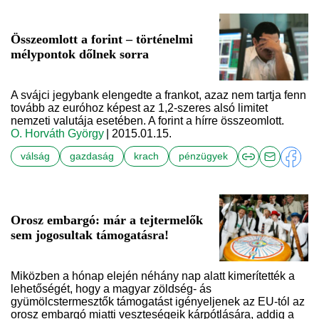
Összeomlott a forint – történelmi
mélypontok dőlnek sorra
A svájci jegybank elengedte a frankot, azaz nem tartja fenn
tovább az euróhoz képest az 1,2-szeres alsó limitet
nemzeti valutája esetében. A forint a hírre összeomlott.
O. Horváth György
| 2015.01.15.
válság
gazdaság
krach
pénzügyek
Orosz embargó: már a tejtermelők
sem jogosultak támogatásra!
Miközben a hónap elején néhány nap alatt kimerítették a
lehetőségét, hogy a magyar zöldség- ás
gyümölcstermesztők támogatást igényeljenek az EU-tól az
orosz embargó miatti veszteségeik kárpótlására, addig a