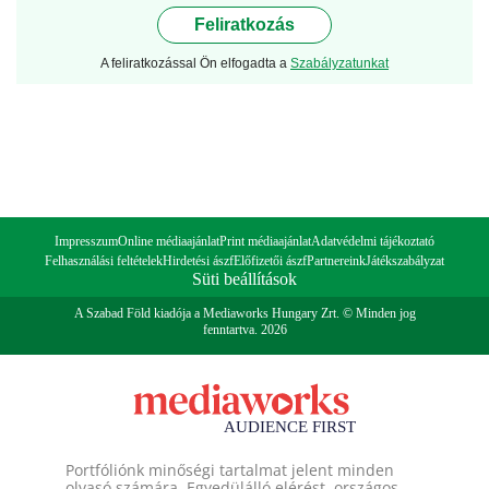
Feliratkozás
A feliratkozással Ön elfogadta a
Szabályzatunkat
Impresszum
Online médiaajánlat
Print médiaajánlat
Adatvédelmi tájékoztató
Felhasználási feltételek
Hirdetési ászf
Előfizetői ászf
Partnereink
Játékszabályzat
Süti beállítások
A Szabad Föld kiadója a Mediaworks Hungary Zrt. © Minden jog
fenntartva. 2026
Portfóliónk minőségi tartalmat jelent minden
olvasó számára. Egyedülálló elérést, országos