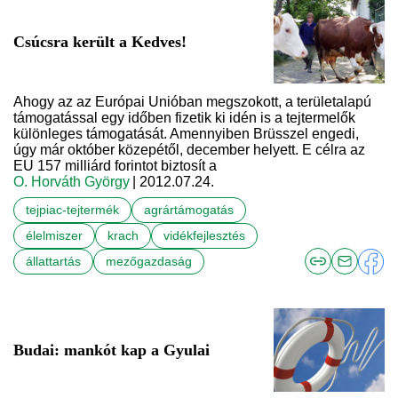
Csúcsra került a Kedves!
Ahogy az az Európai Unióban megszokott, a területalapú
támogatással egy időben fizetik ki idén is a tejtermelők
különleges támogatását. Amennyiben Brüsszel engedi,
úgy már október közepétől, december helyett. E célra az
EU 157 milliárd forintot biztosít a
O. Horváth György
| 2012.07.24.
tejpiac-tejtermék
agrártámogatás
élelmiszer
krach
vidékfejlesztés
állattartás
mezőgazdaság
Budai: mankót kap a Gyulai