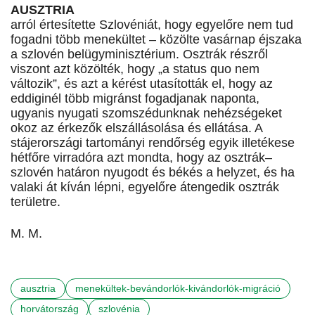
AUSZTRIA
arról értesítette Szlovéniát, hogy egyelőre nem tud
fogadni több menekültet – közölte vasárnap éjszaka
a szlovén belügyminisztérium. Osztrák részről
viszont azt közölték, hogy „a status quo nem
változik”, és azt a kérést utasították el, hogy az
eddiginél több migránst fogadjanak naponta,
ugyanis nyugati szomszédunknak nehézségeket
okoz az érkezők elszállásolása és ellátása. A
stájerországi tartományi rendőrség egyik illetékese
hétfőre virradóra azt mondta, hogy az osztrák–
szlovén határon nyugodt és békés a helyzet, és ha
valaki át kíván lépni, egyelőre átengedik osztrák
területre.
M. M.
ausztria
menekültek-bevándorlók-kivándorlók-migráció
horvátország
szlovénia