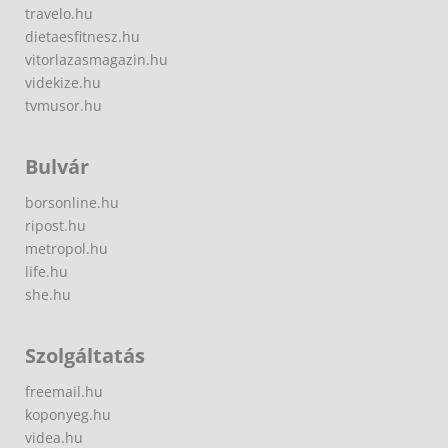
travelo.hu
dietaesfitnesz.hu
vitorlazasmagazin.hu
videkize.hu
tvmusor.hu
Bulvár
borsonline.hu
ripost.hu
metropol.hu
life.hu
she.hu
Szolgáltatás
freemail.hu
koponyeg.hu
videa.hu