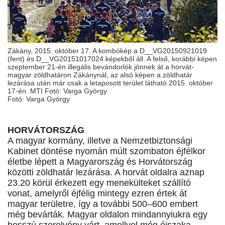
Zákány, 2015. október 17. A kombókép a D__VG20150921019
(fent) és D__VG20151017024 képekből áll. A felső, korábbi képen
szeptember 21-én illegális bevándorlók jönnek át a horvát-
magyar zöldhatáron Zákánynál, az alsó képen a zöldhatár
lezárása után már csak a letaposott terület látható 2015. október
17-én. MTI Fotó: Varga György
Fotó: Varga György
HORVÁTORSZÁG
A magyar kormány, illetve a Nemzetbiztonsági
Kabinet döntése nyomán múlt szombaton éjfélkor
életbe lépett a Magyarország és Horvátország
közötti zöldhatár lezárása. A horvát oldalra aznap
23.20 körül érkezett egy menekülteket szállító
vonat, amelyről éjfélig mintegy ezren értek át
magyar területre, így a további 500–600 embert
még bevárták. Magyar oldalon mindannyiukra egy