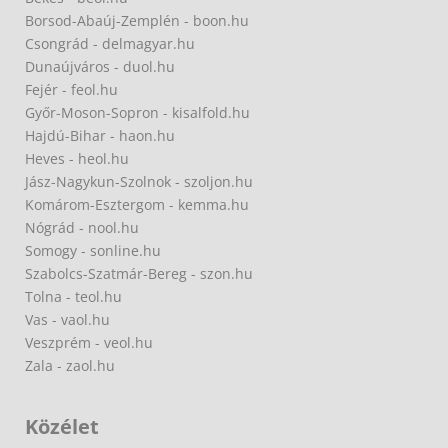
Borsod-Abaúj-Zemplén - boon.hu
Csongrád - delmagyar.hu
Dunaújváros - duol.hu
Fejér - feol.hu
Győr-Moson-Sopron - kisalfold.hu
Hajdú-Bihar - haon.hu
Heves - heol.hu
Jász-Nagykun-Szolnok - szoljon.hu
Komárom-Esztergom - kemma.hu
Nógrád - nool.hu
Somogy - sonline.hu
Szabolcs-Szatmár-Bereg - szon.hu
Tolna - teol.hu
Vas - vaol.hu
Veszprém - veol.hu
Zala - zaol.hu
Közélet