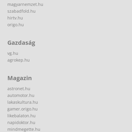
magyarnemzet.hu
szabadfold.hu
hirtv.hu
origo.hu
Gazdaság
vg.hu
agrokep.hu
Magazin
astronet.hu
automotor.hu
lakaskultura.hu
gamer.origo.hu
likebalaton.hu
napidoktor.hu
mindmegette.hu