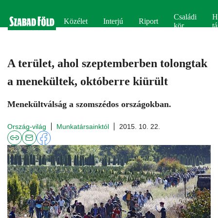
Családi
H
Közélet
Interjú
Riport
kör
tá
A terület, ahol szeptemberben tolongtak
a menekültek, októberre kiürült
Menekültválság a szomszédos országokban.
Ország-világ
Munkatársainktól
2015. 10. 22.