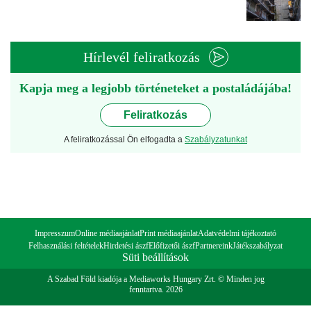
Hírlevél feliratkozás
Kapja meg a legjobb történeteket a postaládájába!
Feliratkozás
A feliratkozással Ön elfogadta a
Szabályzatunkat
Impresszum
Online médiaajánlat
Print médiaajánlat
Adatvédelmi tájékoztató
Felhasználási feltételek
Hirdetési ászf
Előfizetői ászf
Partnereink
Játékszabályzat
Süti beállítások
A Szabad Föld kiadója a Mediaworks Hungary Zrt. © Minden jog
fenntartva. 2026