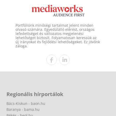
Portfóliónk minőségi tartalmat jelent minden
olvasó számára. Egyedülálló elérést, országos
lefedettséget és változatos megjelenési
lehetőséget biztosít. Folyamatosan keressük az
új irányokat és fejlődési lehetőségeket. Ez jövőnk
záloga.
Regionális hírportálok
Bács-Kiskun - baon.hu
Baranya - bama.hu
Békés - beol.hu