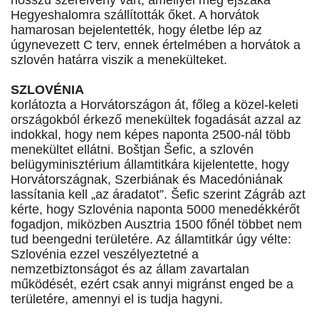
hosszú szerelvény várt, amellyel még éjszaka
Hegyeshalomra szállították őket. A horvátok
hamarosan bejelentették, hogy életbe lép az
úgynevezett C terv, ennek értelmében a horvátok a
szlovén határra viszik a menekülteket.
SZLOVÉNIA
korlátozta a Horvátországon át, főleg a közel-keleti
országokból érkező menekültek fogadását azzal az
indokkal, hogy nem képes naponta 2500-nál több
menekültet ellátni. Boštjan Šefic, a szlovén
belügyminisztérium államtitkára kijelentette, hogy
Horvátországnak, Szerbiának és Macedóniának
lassítania kell „az áradatot”. Šefic szerint Zágráb azt
kérte, hogy Szlovénia naponta 5000 menedékkérőt
fogadjon, miközben Ausztria 1500 főnél többet nem
tud beengedni területére. Az államtitkár úgy vélte:
Szlovénia ezzel veszélyeztetné a
nemzetbiztonságot és az állam zavartalan
működését, ezért csak annyi migránst enged be a
területére, amennyi el is tudja hagyni.