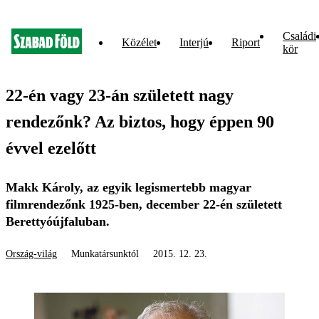
Családi
Közélet
Interjú
Riport
kör
22-én vagy 23-án született nagy
rendezőnk? Az biztos, hogy éppen 90
évvel ezelőtt
Makk Károly, az egyik legismertebb magyar
filmrendezőnk 1925-ben, december 22-én született
Berettyóújfaluban.
Ország-világ
Munkatársunktól
2015. 12. 23.