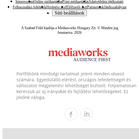
Impresszum
Online médiaajánlat
Print médiaajánlat
Adatvédelmi tájékoztató
Felhasználási feltételek
Hirdetési ászf
Előfizetői ászf
Partnereink
Játékszabályzat
Süti beállítások
A Szabad Föld kiadója a Mediaworks Hungary Zrt. © Minden jog
fenntartva. 2026
Portfóliónk minőségi tartalmat jelent minden olvasó
számára. Egyedülálló elérést, országos lefedettséget és
változatos megjelenési lehetőséget biztosít. Folyamatosan
keressük az új irányokat és fejlődési lehetőségeket. Ez
jövőnk záloga.