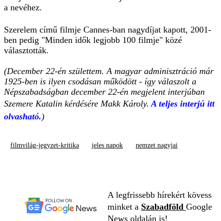
a nevéhez.
Szerelem című filmje Cannes-ban nagydíjat kapott, 2001-
ben pedig "Minden idők legjobb 100 filmje" közé
választották.
(December 22-én születtem. A magyar adminisztráció már
1925-ben is ilyen csodásan működött - így válaszolt a
Népszabadságban december 22-én megjelent interjúban
Szemere Katalin kérdésére Makk Károly.
A teljes interjú itt
olvasható.
)
filmvilág-jegyzet-kritika
jeles napok
nemzet nagyjai
A legfrissebb hírekért kövess
minket a
Szabadföld
Google
News oldalán is!