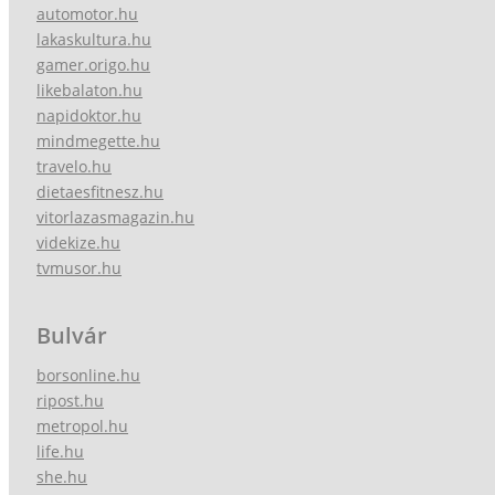
automotor.hu
lakaskultura.hu
gamer.origo.hu
likebalaton.hu
napidoktor.hu
mindmegette.hu
travelo.hu
dietaesfitnesz.hu
vitorlazasmagazin.hu
videkize.hu
tvmusor.hu
Bulvár
borsonline.hu
ripost.hu
metropol.hu
life.hu
she.hu