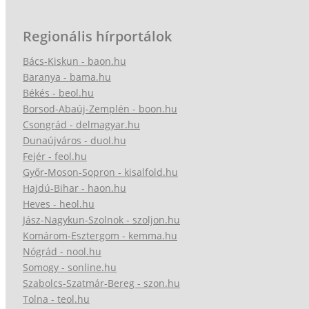
Regionális hírportálok
Bács-Kiskun - baon.hu
Baranya - bama.hu
Békés - beol.hu
Borsod-Abaúj-Zemplén - boon.hu
Csongrád - delmagyar.hu
Dunaújváros - duol.hu
Fejér - feol.hu
Győr-Moson-Sopron - kisalfold.hu
Hajdú-Bihar - haon.hu
Heves - heol.hu
Jász-Nagykun-Szolnok - szoljon.hu
Komárom-Esztergom - kemma.hu
Nógrád - nool.hu
Somogy - sonline.hu
Szabolcs-Szatmár-Bereg - szon.hu
Tolna - teol.hu