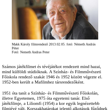
Makk Károly filmrendező 2013.02.05. fotó: Németh András
Péter
Fotó: Nemeth Andras Peter
Számos játékfilmet és tévéjátékot rendezett mind hazai,
mind külföldi stúdióknak. A Színház- és Filmművészeti
Főiskola rendező szakát 1946 és 1952 között végezte el.
1952-ben került a Mafilmhez társrendezőként.
1951 óta tanít a Színház- és Filmművészeti Főiskolán,
illetve Egyetemen, 1975 óta egyetemi tanár. Első
játékfilmje, a Liliomfi (1954) a kor egyik legnézettebb
filmjévé vált. Korszakhatárokat jelentő alkotások fűződnek