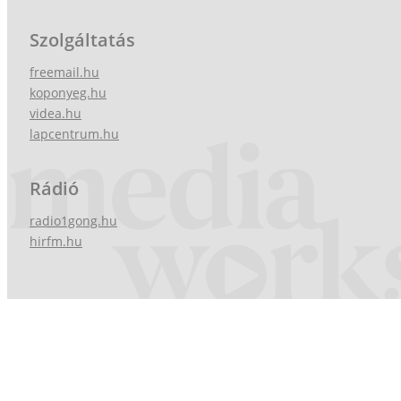
Szolgáltatás
freemail.hu
koponyeg.hu
videa.hu
lapcentrum.hu
Rádió
radio1gong.hu
hirfm.hu