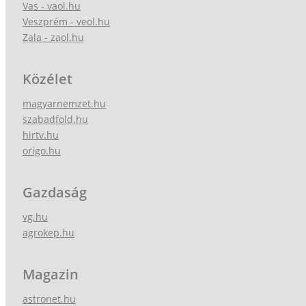
Vas - vaol.hu
Veszprém - veol.hu
Zala - zaol.hu
Közélet
magyarnemzet.hu
szabadfold.hu
hirtv.hu
origo.hu
Gazdaság
vg.hu
agrokep.hu
Magazin
astronet.hu