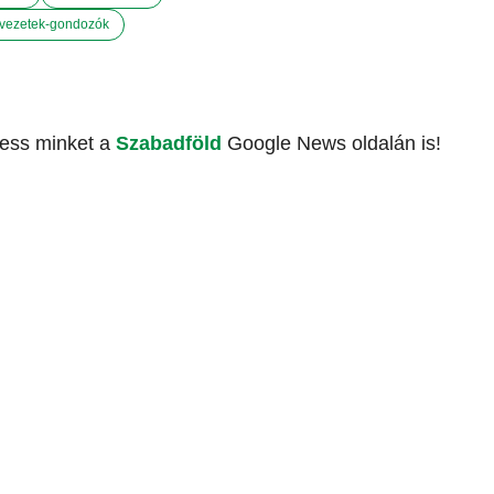
rvezetek-gondozók
vess minket a
Szabadföld
Google News oldalán is!