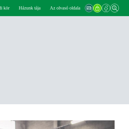
di kör
Házunk tája
Az olvasó oldala