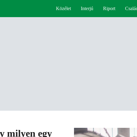
Közélet
Interjú
Riport
Csalá
y milyen egy