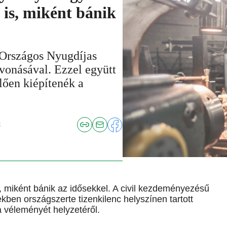
 is, miként bánik
 Országos Nyugdíjas
vonásával. Ezzel együtt
ően kiépítenék a
k
s, miként bánik az idősekkel. A civil kezdeményezésű
ben országszerte tizenkilenc helyszínen tartott
a véleményét helyzetéről.