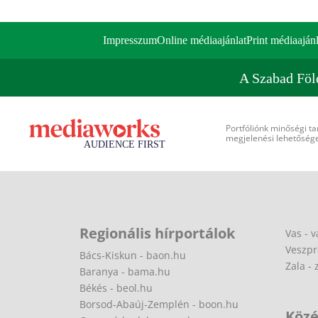
Impresszum
Online médiaajánlat
Print médiaajánl
A Szabad Föl
Portfóliónk minőségi ta
megjelenési lehetőséget
Regionális hírportálok
Vas - v
Veszpr
Bács-Kiskun - baon.hu
Zala - 
Baranya - bama.hu
Békés - beol.hu
Borsod-Abaúj-Zemplén - boon.hu
Közé