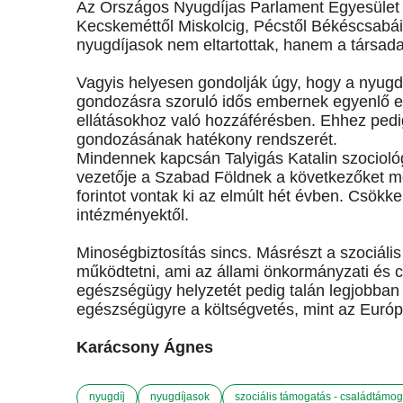
Az Országos Nyugdíjas Parlament Egyesület ta
Kecskeméttől Miskolcig, Pécstől Békéscsabáig
nyugdíjasok nem eltartottak, hanem a társada
Vagyis helyesen gondolják úgy, hogy a nyugdí
gondozásra szoruló idős embernek egyenlő esé
ellátásokhoz való hozzáférésben. Ehhez pedig 
gondozásának hatékony rendszerét.
Mindennek kapcsán Talyigás Katalin szocioló
vezetője a Szabad Földnek a következőket mon
forintot vontak ki az elmúlt hét évben. Csökke
intézményektől.
Minoségbiztosítás sincs. Másrészt a szociáli
működtetni, ami az állami önkormányzati és ci
egészségügy helyzetét pedig talán legjobban 
egészségügyre a költségvetés, mint az Európa
Karácsony Ágnes
nyugdíj
nyugdíjasok
szociális támogatás - családtámo