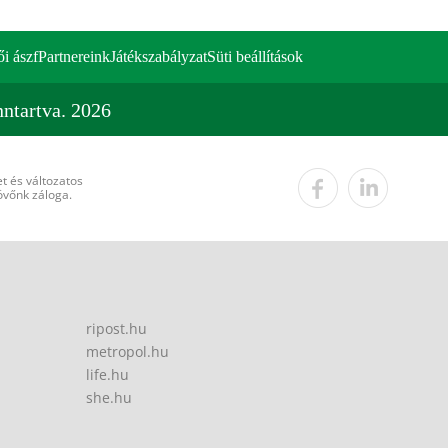
ői ászf
Partnereink
Játékszabályzat
Süti beállítások
ntartva. 2026
t és változatos
övőnk záloga.
ripost.hu
metropol.hu
life.hu
she.hu