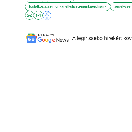
foglalkoztatás-munkanélküliség-munkaerőhiány
segélysze
A legfrissebb hírekért kö