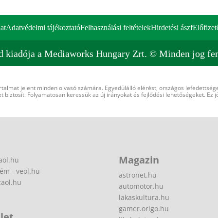
at
Adatvédelmi tájékoztató
Felhasználási feltételek
Hirdetési ászf
Előfizet
d kiadója a Mediaworks Hungary Zrt. © Minden jog fen
rtalmat jelent minden olvasó számára. Egyedülálló elérést, országos lefedettsége
 biztosít. Folyamatosan keressük az új irányokat és fejlődési lehetőségeket. Ez j
Magazin
aol.hu
ém - veol.hu
astronet.hu
zaol.hu
automotor.hu
lakaskultura.hu
gamer.origo.hu
let