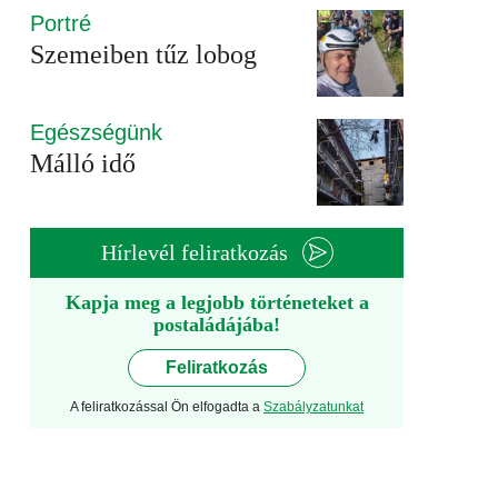
Portré
Szemeiben tűz lobog
Egészségünk
Málló idő
Hírlevél feliratkozás
Kapja meg a legjobb történeteket a
postaládájába!
Feliratkozás
A feliratkozással Ön elfogadta a
Szabályzatunkat