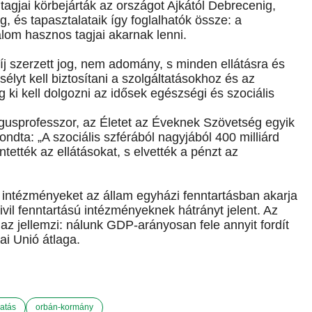
gjai körbejárták az országot Ajkától Debrecenig,
, és tapasztalataik így foglalhatók össze: a
lom hasznos tagjai akarnak lenni.
j szerzett jog, nem adomány, s minden ellátásra és
lyt kell biztosítani a szolgáltatásokhoz és az
ki kell dolgozni az idősek egészségi és szociális
gusprofesszor, az Életet az Éveknek Szövetség egyik
dta: „A szociális szférából nagyjából 400 milliárd
ntették az ellátásokat, s elvették a pénzt az
s intézményeket az állam egyházi fenntartásban akarja
vil fenntartású intézményeknek hátrányt jelent. Az
az jellemzi: nálunk GDP-arányosan fele annyit fordít
i Unió átlaga.
gatás
orbán-kormány