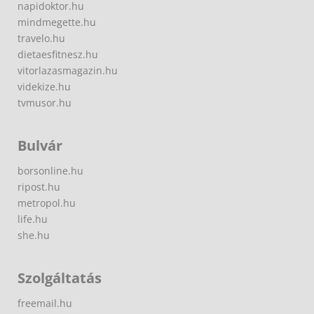
napidoktor.hu
mindmegette.hu
travelo.hu
dietaesfitnesz.hu
vitorlazasmagazin.hu
videkize.hu
tvmusor.hu
Bulvár
borsonline.hu
ripost.hu
metropol.hu
life.hu
she.hu
Szolgáltatás
freemail.hu