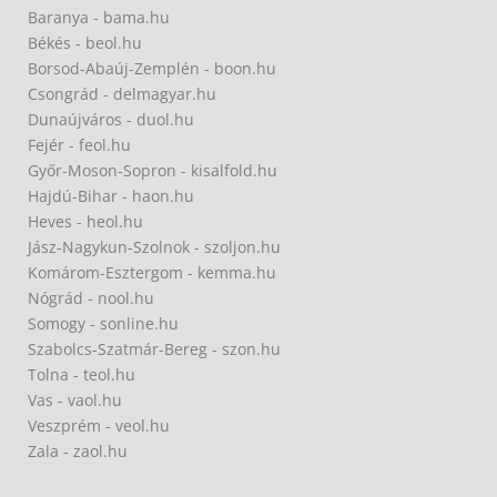
Baranya - bama.hu
Békés - beol.hu
Borsod-Abaúj-Zemplén - boon.hu
Csongrád - delmagyar.hu
Dunaújváros - duol.hu
Fejér - feol.hu
Győr-Moson-Sopron - kisalfold.hu
Hajdú-Bihar - haon.hu
Heves - heol.hu
Jász-Nagykun-Szolnok - szoljon.hu
Komárom-Esztergom - kemma.hu
Nógrád - nool.hu
Somogy - sonline.hu
Szabolcs-Szatmár-Bereg - szon.hu
Tolna - teol.hu
Vas - vaol.hu
Veszprém - veol.hu
Zala - zaol.hu