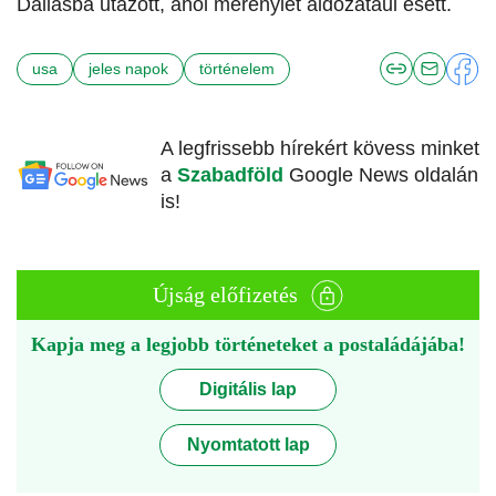
Dallasba utazott, ahol merénylet áldozatául esett.
usa
jeles napok
történelem
A legfrissebb hírekért kövess minket
a
Szabadföld
Google News oldalán
is!
Újság előfizetés
Kapja meg a legjobb történeteket a postaládájába!
Digitális lap
Nyomtatott lap