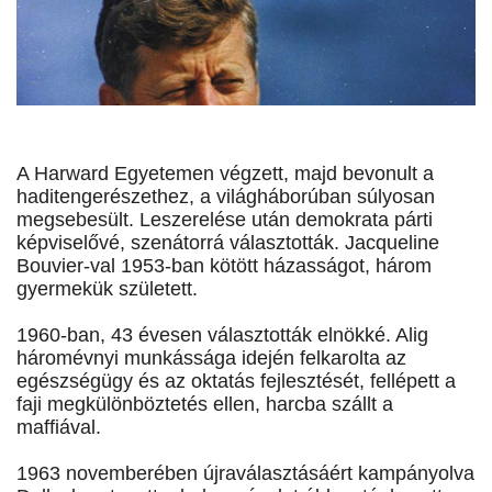
A Harward Egyetemen végzett, majd bevonult a
haditengerészethez, a világháborúban súlyosan
megsebesült. Leszerelése után demokrata párti
képviselővé, szenátorrá választották. Jacqueline
Bouvier-val 1953-ban kötött házasságot, három
gyermekük született.
1960-ban, 43 évesen választották elnökké. Alig
háromévnyi munkássága idején felkarolta az
egészségügy és az oktatás fejlesztését, fellépett a
faji megkülönböztetés ellen, harcba szállt a
maffiával.
1963 novemberében újraválasztásáért kampányolva