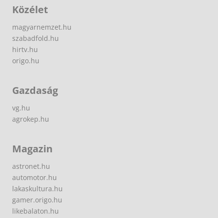
Közélet
magyarnemzet.hu
szabadfold.hu
hirtv.hu
origo.hu
Gazdaság
vg.hu
agrokep.hu
Magazin
astronet.hu
automotor.hu
lakaskultura.hu
gamer.origo.hu
likebalaton.hu