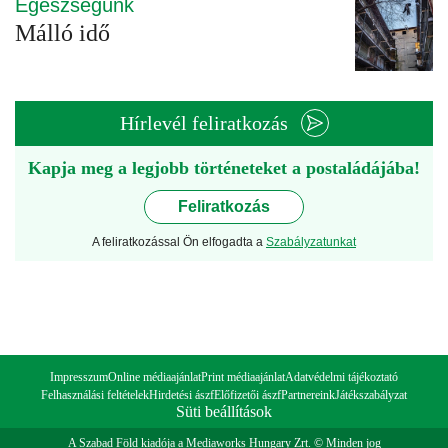
Egészségünk
Málló idő
Hírlevél feliratkozás
Kapja meg a legjobb történeteket a postaládájába!
Feliratkozás
A feliratkozással Ön elfogadta a
Szabályzatunkat
Impresszum
Online médiaajánlat
Print médiaajánlat
Adatvédelmi tájékoztató
Felhasználási feltételek
Hirdetési ászf
Előfizetői ászf
Partnereink
Játékszabályzat
Süti beállítások
A Szabad Föld kiadója a Mediaworks Hungary Zrt. © Minden jog