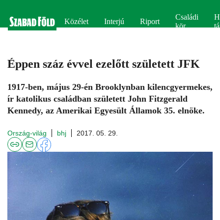
Családi
H
Közélet
Interjú
Riport
kör
tá
Éppen száz évvel ezelőtt született JFK
1917-ben, május 29-én Brooklynban kilencgyermekes,
ír katolikus családban született John Fitzgerald
Kennedy, az Amerikai Egyesült Államok 35. elnöke.
Ország-világ
bhj
2017. 05. 29.