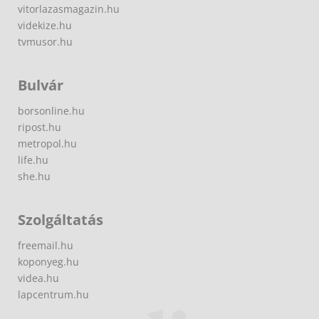
vitorlazasmagazin.hu
videkize.hu
tvmusor.hu
Bulvár
borsonline.hu
ripost.hu
metropol.hu
life.hu
she.hu
Szolgáltatás
freemail.hu
koponyeg.hu
videa.hu
lapcentrum.hu