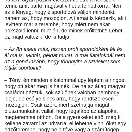
tenni, amit bárki magával vihet a felnőttkorra. Nem
az a lényeg, hogy élsportolóvá váljon mindenki,
hanem az, hogy mozogjon. A fiamat is kérdezik, akit
levittem már a terembe, hogy miért nem akar
bokszoló lenni, mint én, de minek erőltetni?! Lehet,
ez majd változik, de ki tudja.
– Az ön esete más, hiszen profi sportolóként élt és
él ma is. Mintát, példát mutat. A mai fiataloknál nem
az a gond inkább, hogy többnyire a szüleiket sem
látják sportolni?
– Tény, én minden alkalommal úgy léptem a ringbe,
hogy ott akár meg is halnék. De ha az átlag magyar
családot nézzük, sok szülőnek valóban nemhogy
ideje, de esélye sincs arra, hogy rendszeresen
mozogjon. Csak azért, mert széthajtja magát,
pluszmunkákat vállal, hogy legalább az alapokat
megteremtse otthon. De a gyerekeket ettől még ki
kellene zavarni az udvarra, el lehetne vinni őket egy
edzőterembe, hogy ne a tévé vagy a számítógép