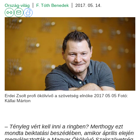
Ország-világ
F. Tóth Benedek
2017. 05. 14.
Erdei Zsolt profi ökölvívő a szövetség elnöke 2017 05 05 Fotó:
Kállai Márton
– Tényleg vért kell inni a ringben? Merthogy ezt
mondta beiktatási beszédében, amikor április elején
megválasztották a Magyar Ökölvívó Szakszövetség