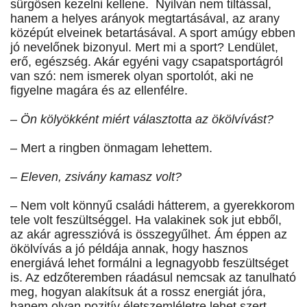
sürgősen kezelni kellene. Nyilván nem tiltással,
hanem a helyes arányok megtartásával, az arany
középút elveinek betartásával. A sport amúgy ebben
jó nevelőnek bizonyul. Mert mi a sport? Lendület,
erő, egészség. Akár egyéni vagy csapatsportágról
van szó: nem ismerek olyan sportolót, aki ne
figyelne magára és az ellenfélre.
– Ön kölyökként miért választotta az ökölvívást?
– Mert a ringben önmagam lehettem.
– Eleven, zsivány kamasz volt?
– Nem volt könnyű családi hátterem, a gyerekkorom
tele volt feszültséggel. Ha valakinek sok jut ebből,
az akár agresszióvá is összegyűlhet. Ám éppen az
ökölvívás a jó példája annak, hogy hasznos
energiává lehet formálni a legnagyobb feszültséget
is. Az edzőteremben ráadásul nemcsak az tanulható
meg, hogyan alakítsuk át a rossz energiát jóra,
hanem olyan pozitív életszemléletre lehet szert