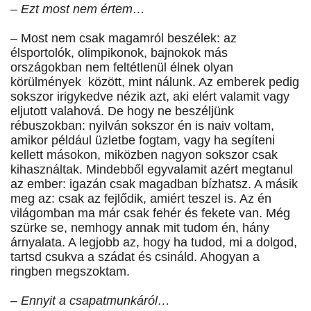
– Ezt most nem értem…
– Most nem csak magamról beszélek: az
élsportolók, olimpikonok, bajnokok más
országokban nem feltétlenül élnek olyan
körülmények között, mint nálunk. Az emberek pedig
sokszor irigykedve nézik azt, aki elért valamit vagy
eljutott valahová. De hogy ne beszéljünk
rébuszokban: nyilván sokszor én is naiv voltam,
amikor például üzletbe fogtam, vagy ha segíteni
kellett másokon, miközben nagyon sokszor csak
kihasználtak. Mindebből egyvalamit azért megtanul
az ember: igazán csak magadban bízhatsz. A másik
meg az: csak az fejlődik, amiért teszel is. Az én
világomban ma már csak fehér és fekete van. Még
szürke se, nemhogy annak mit tudom én, hány
árnyalata. A legjobb az, hogy ha tudod, mi a dolgod,
tartsd csukva a szádat és csináld. Ahogyan a
ringben megszoktam.
– Ennyit a csapatmunkáról…