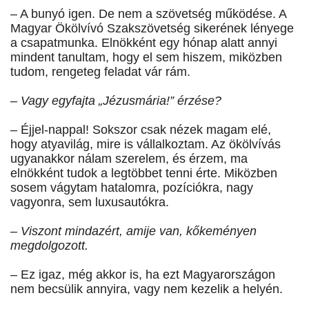
– A bunyó igen. De nem a szövetség működése. A
Magyar Ökölvívó Szakszövetség sikerének lényege
a csapatmunka. Elnökként egy hónap alatt annyi
mindent tanultam, hogy el sem hiszem, miközben
tudom, rengeteg feladat vár rám.
– Vagy egyfajta „Jézusmária!” érzése?
– Éjjel-nappal! Sokszor csak nézek magam elé,
hogy atyavilág, mire is vállalkoztam. Az ökölvívás
ugyanakkor nálam szerelem, és érzem, ma
elnökként tudok a legtöbbet tenni érte. Miközben
sosem vágytam hatalomra, pozíciókra, nagy
vagyonra, sem luxusautókra.
– Viszont mindazért, amije van, kőkeményen
megdolgozott.
– Ez igaz, még akkor is, ha ezt Magyarországon
nem becsülik annyira, vagy nem kezelik a helyén.