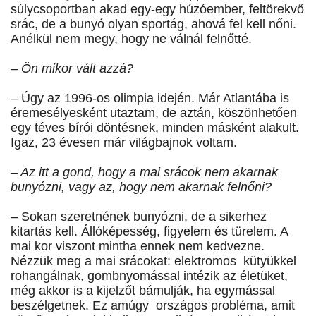
súlycsoportban akad egy-egy húzóember, feltörekvő
srác, de a bunyó olyan sportág, ahová fel kell nőni.
Anélkül nem megy, hogy ne válnál felnőtté.
– Ön mikor vált azzá?
– Úgy az 1996-os olimpia idején. Már Atlantába is
éremesélyesként utaztam, de aztán, köszönhetően
egy téves bírói döntésnek, minden másként alakult.
Igaz, 23 évesen már világbajnok voltam.
– Az itt a gond, hogy a mai srácok nem akarnak
bunyózni, vagy az, hogy nem akarnak felnőni?
– Sokan szeretnének bunyózni, de a sikerhez
kitartás kell. Állóképesség, figyelem és türelem. A
mai kor viszont mintha ennek nem kedvezne.
Nézzük meg a mai srácokat: elektromos kütyükkel
rohangálnak, gombnyomással intézik az életüket,
még akkor is a kijelzőt bámulják, ha egymással
beszélgetnek. Ez amúgy országos probléma, amit