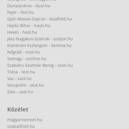
Dunaújváros - duol.hu
Fejér - feol.hu
Győr-Moson-Sopron - kisalfold.hu
Hajdú-Bihar - haon.hu
Heves - heol.hu
Jász-Nagykun-Szolnok - szoljon.hu
Komárom-Esztergom - kemma.hu
Nógrád - nool.hu
Somogy - sonline.hu
Szabolcs-Szatmár-Bereg - szon.hu
Tolna - teol.hu
Vas - vaol.hu
Veszprém - veol.hu
Zala - zaol.hu
Közélet
magyarnemzet.hu
szabadfold.hu