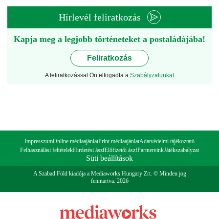
Hírlevél feliratkozás
Kapja meg a legjobb történeteket a postaládájába!
Feliratkozás
A feliratkozással Ön elfogadta a
Szabályzatunkat
Impresszum
Online médiaajánlat
Print médiaajánlat
Adatvédelmi tájékoztató
Felhasználási feltételek
Hirdetési ászf
Előfizetői ászf
Partnereink
Játékszabályzat
Süti beállítások
A Szabad Föld kiadója a Mediaworks Hungary Zrt. © Minden jog
fenntartva. 2026