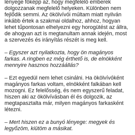
lényege főképp az, hogy megfelelő emberek
dolgozzanak megfelelő helyeken. Különben nem
fejlődik semmi. Az ökölvívói múltam miatt nyilván
inkább értek a szakmai oldalhoz, ahhoz, hogyan
lehet tűpontosan elhelyezni egy horogütést az állra,
de ahogyan azt is megtanultam annak idején, most
a szervezés és irányítás részét is meg kell.
– Egyszer azt nyilatkozta, hogy ön magányos
farkas. A ringben ez még érthető is, de elnökként
mennyire hasznos hozzáállás?
– Ezt egyedül nem lehet csinálni. Ha ökölvívóként
magányos farkas voltam, elnökként falkában kell
mozogni. Ez felelősség, és nem egyszerű feladat,
hiszen aki az ökölvívásban él és dolgozik, az
megtapasztalta már, milyen magányos farkasként
létezni.
– Mert hiszen ez a bunyó lényege: megyek és
legyőzöm, kiütöm a másikat.