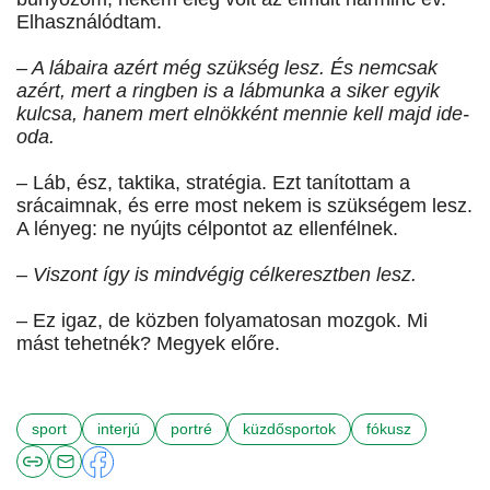
Elhasználódtam.
– A lábaira azért még szükség lesz. És nemcsak
azért, mert a ringben is a lábmunka a siker egyik
kulcsa, hanem mert elnökként mennie kell majd ide-
oda.
– Láb, ész, taktika, stratégia. Ezt tanítottam a
srácaimnak, és erre most nekem is szükségem lesz.
A lényeg: ne nyújts célpontot az ellenfélnek.
– Viszont így is mindvégig célkeresztben lesz.
– Ez igaz, de közben folyamatosan mozgok. Mi
mást tehetnék? Megyek előre.
sport
interjú
portré
küzdősportok
fókusz