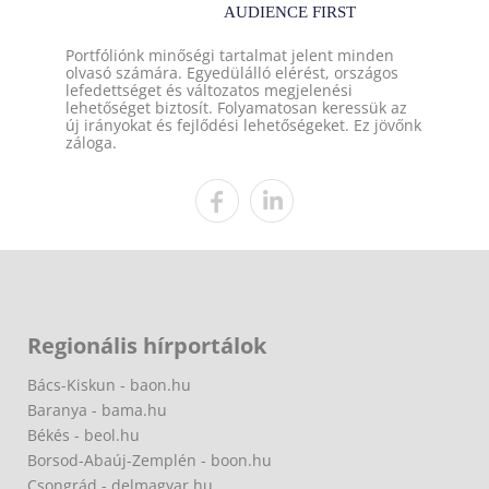
Portfóliónk minőségi tartalmat jelent minden
olvasó számára. Egyedülálló elérést, országos
lefedettséget és változatos megjelenési
lehetőséget biztosít. Folyamatosan keressük az
új irányokat és fejlődési lehetőségeket. Ez jövőnk
záloga.
Regionális hírportálok
Bács-Kiskun - baon.hu
Baranya - bama.hu
Békés - beol.hu
Borsod-Abaúj-Zemplén - boon.hu
Csongrád - delmagyar.hu