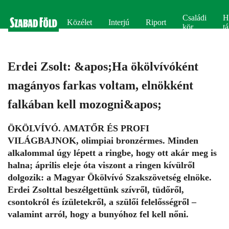
Családi
H
Közélet
Interjú
Riport
kör
tá
Erdei Zsolt: &apos;Ha ökölvívóként
magányos farkas voltam, elnökként
falkában kell mozogni&apos;
ÖKÖLVÍVÓ. AMATŐR ÉS PROFI
VILÁGBAJNOK, olimpiai bronzérmes. Minden
alkalommal úgy lépett a ringbe, hogy ott akár meg is
halna; április eleje óta viszont a ringen kívülről
dolgozik: a Magyar Ökölvívó Szakszövetség elnöke.
Erdei Zsolttal beszélgettünk szívről, tüdőről,
csontokról és ízületekről, a szülői felelősségről –
valamint arról, hogy a bunyóhoz fel kell nőni.