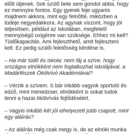
előtt üljenek. Sok szülő bele sem gondol abba, hogy
ez mennyire fontos. Egy gyerek feje ugyanis
majdnem akkora, mint egy felnőtté, miközben a
tüdeje negyedakkora. Az agynak viszont, hogy jól
teljesítsen, például az iskolában, megfelelő
mennyiségű oxigénre van szüksége. Ehhez mi kell?
Tüdőkapacitás. Ami fejleszthető, amit fejleszteni
kell. Ez pedig szülői felelősség kérdése is.
– Ha már tüdő és iskola: nem fáj a szíve, hogy
országos elnökként nem foglalkozhat iskolájával, a
Madárfészek Ökölvívó Akadémiával?
– Vérzik a szívem. S bár inkább vagyok sportoló és
edző, mint menedzser, elnökként is sokat tudok
tenni a hazai ökölvívás fejlődéséért.
– Vagyis inkább két jól elhelyezett jobb csapott, mint
egy aláírás?
– Az aláírás még csak megy is, de az elnöki munka