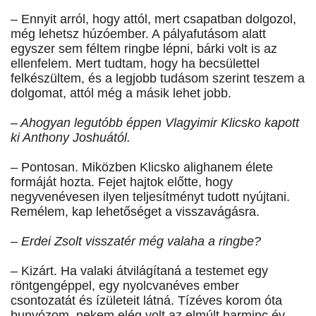
– Ennyit arról, hogy attól, mert csapatban dolgozol,
még lehetsz húzóember. A pályafutásom alatt
egyszer sem féltem ringbe lépni, bárki volt is az
ellenfelem. Mert tudtam, hogy ha becsülettel
felkészültem, és a legjobb tudásom szerint teszem a
dolgomat, attól még a másik lehet jobb.
– Ahogyan legutóbb éppen Vlagyimir Klicsko kapott
ki Anthony Joshuától.
– Pontosan. Miközben Klicsko alighanem élete
formáját hozta. Fejet hajtok előtte, hogy
negyvenévesen ilyen teljesítményt tudott nyújtani.
Remélem, kap lehetőséget a visszavágásra.
– Erdei Zsolt visszatér még valaha a ringbe?
– Kizárt. Ha valaki átvilágítaná a testemet egy
röntgengéppel, egy nyolcvanéves ember
csontozatát és ízületeit látná. Tízéves korom óta
bunyózom, nekem elég volt az elmúlt harminc év.