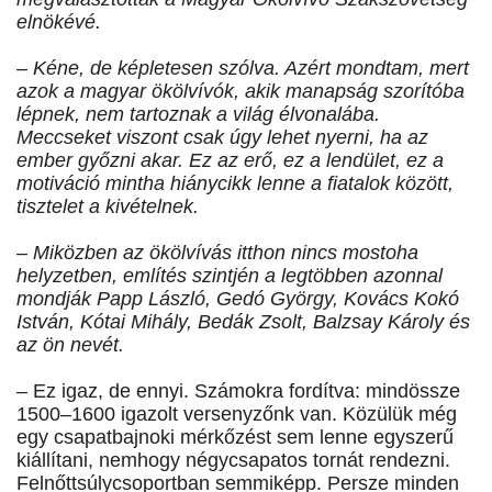
elnökévé.
– Kéne, de képletesen szólva. Azért mondtam, mert
azok a magyar ökölvívók, akik manapság szorítóba
lépnek, nem tartoznak a világ élvonalába.
Meccseket viszont csak úgy lehet nyerni, ha az
ember győzni akar. Ez az erő, ez a lendület, ez a
motiváció mintha hiánycikk lenne a fiatalok között,
tisztelet a kivételnek.
– Miközben az ökölvívás itthon nincs mostoha
helyzetben, említés szintjén a legtöbben azonnal
mondják Papp László, Gedó György, Kovács Kokó
István, Kótai Mihály, Bedák Zsolt, Balzsay Károly és
az ön nevét.
– Ez igaz, de ennyi. Számokra fordítva: mindössze
1500–1600 igazolt versenyzőnk van. Közülük még
egy csapatbajnoki mérkőzést sem lenne egyszerű
kiállítani, nemhogy négycsapatos tornát rendezni.
Felnőttsúlycsoportban semmiképp. Persze minden