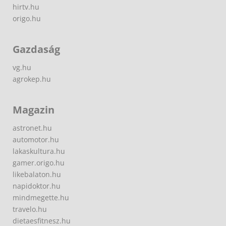
hirtv.hu
origo.hu
Gazdaság
vg.hu
agrokep.hu
Magazin
astronet.hu
automotor.hu
lakaskultura.hu
gamer.origo.hu
likebalaton.hu
napidoktor.hu
mindmegette.hu
travelo.hu
dietaesfitnesz.hu