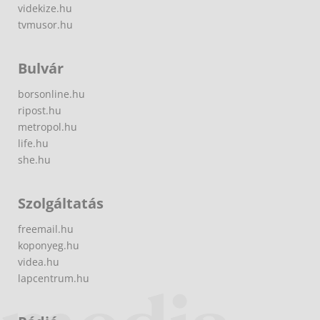
videkize.hu
tvmusor.hu
Bulvár
borsonline.hu
ripost.hu
metropol.hu
life.hu
she.hu
Szolgáltatás
freemail.hu
koponyeg.hu
videa.hu
lapcentrum.hu