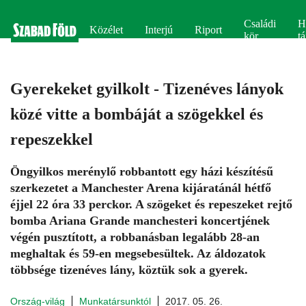
Családi
H
Közélet
Interjú
Riport
kör
tá
Gyerekeket gyilkolt - Tizenéves lányok
közé vitte a bombáját a szögekkel és
repeszekkel
Öngyilkos merénylő robbantott egy házi készítésű
szerkezetet a Manchester Arena kijáratánál hétfő
éjjel 22 óra 33 perckor. A szögeket és repeszeket rejtő
bomba Ariana Grande manchesteri koncertjének
végén pusztított, a robbanásban legalább 28-an
meghaltak és 59-en megsebesültek. Az áldozatok
többsége tizenéves lány, köztük sok a gyerek.
Ország-világ
Munkatársunktól
2017. 05. 26.