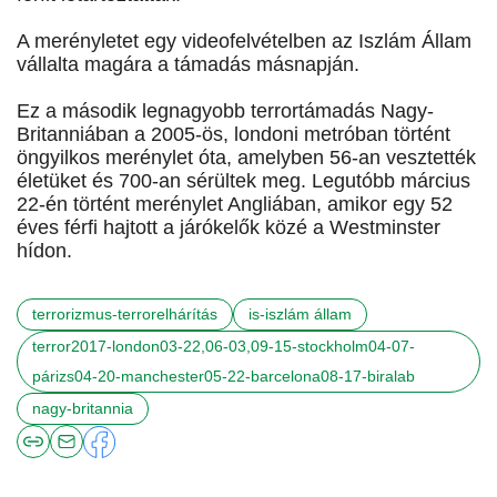
A merényletet egy videofelvételben az Iszlám Állam
vállalta magára a támadás másnapján.
Ez a második legnagyobb terrortámadás Nagy-
Britanniában a 2005-ös, londoni metróban történt
öngyilkos merénylet óta, amelyben 56-an vesztették
életüket és 700-an sérültek meg. Legutóbb március
22-én történt merénylet Angliában, amikor egy 52
éves férfi hajtott a járókelők közé a Westminster
hídon.
terrorizmus-terrorelhárítás
is-iszlám állam
terror2017-london03-22,06-03,09-15-stockholm04-07-
párizs04-20-manchester05-22-barcelona08-17-biralab
nagy-britannia