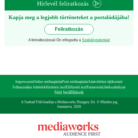
Hírlevél feliratkozás
Kapja meg a legjobb történeteket a postaládájába!
Feliratkozás
A feliratkozással Ön elfogadta a
Szabályzatunkat
Impresszum
Online médiaajánlat
Print médiaajánlat
Adatvédelmi tájékoztató
Felhasználási feltételek
Hirdetési ászf
Előfizetői ászf
Partnereink
Játékszabályzat
Süti beállítások
A Szabad Föld kiadója a Mediaworks Hungary Zrt. © Minden jog
fenntartva. 2026