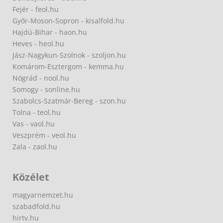
Fejér - feol.hu
Győr-Moson-Sopron - kisalfold.hu
Hajdú-Bihar - haon.hu
Heves - heol.hu
Jász-Nagykun-Szolnok - szoljon.hu
Komárom-Esztergom - kemma.hu
Nógrád - nool.hu
Somogy - sonline.hu
Szabolcs-Szatmár-Bereg - szon.hu
Tolna - teol.hu
Vas - vaol.hu
Veszprém - veol.hu
Zala - zaol.hu
Közélet
magyarnemzet.hu
szabadfold.hu
hirtv.hu