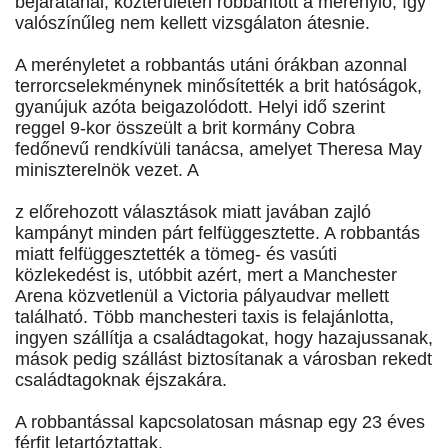
bejáratánál, közterületen robbantott a merénylő, így
valószínűleg nem kellett vizsgálaton átesnie.
A merényletet a robbantás utáni órákban azonnal
terrorcselekménynek minősítették a brit hatóságok,
gyanújuk azóta beigazolódott. Helyi idő szerint
reggel 9-kor összeült a brit kormány Cobra
fedőnevű rendkívüli tanácsa, amelyet Theresa May
miniszterelnök vezet. A
z előrehozott választások miatt javában zajló
kampányt minden párt felfüggesztette. A robbantás
miatt felfüggesztették a tömeg- és vasúti
közlekedést is, utóbbit azért, mert a Manchester
Arena közvetlenül a Victoria pályaudvar mellett
található. Több manchesteri taxis is felajánlotta,
ingyen szállítja a családtagokat, hogy hazajussanak,
mások pedig szállást biztosítanak a városban rekedt
családtagoknak éjszakára.
A robbantással kapcsolatosan másnap egy 23 éves
férfit letartóztattak.