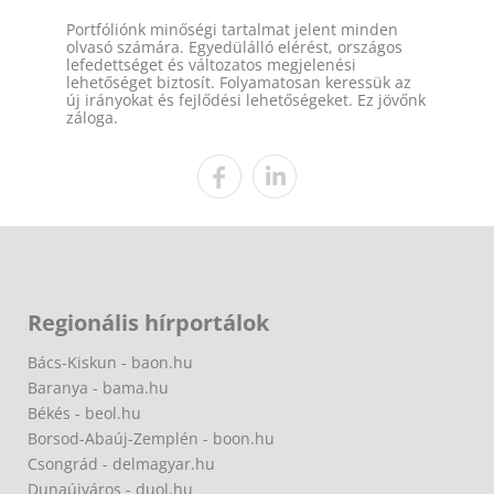
Portfóliónk minőségi tartalmat jelent minden
olvasó számára. Egyedülálló elérést, országos
lefedettséget és változatos megjelenési
lehetőséget biztosít. Folyamatosan keressük az
új irányokat és fejlődési lehetőségeket. Ez jövőnk
záloga.
Regionális hírportálok
Bács-Kiskun - baon.hu
Baranya - bama.hu
Békés - beol.hu
Borsod-Abaúj-Zemplén - boon.hu
Csongrád - delmagyar.hu
Dunaújváros - duol.hu