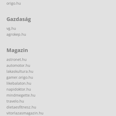
origo.hu
Gazdaság
vg.hu
agrokep.hu
Magazin
astronet.hu
automotor.hu
lakaskultura.hu
gamer.origo.hu
likebalaton.hu
napidoktor.hu
mindmegette.hu
travelo.hu
dietaesfitnesz.hu
vitorlazasmagazin.hu