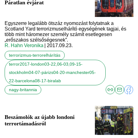
Páratlan évjárat
Egyszerre legalább ötszáz nyomozást folytatnak a
Scotland Yard terrorizmuselhárító egységének tagjai, és
több mint háromezer személy számít esetlegesen
„erőszakos szélsőségesnek”.
R. Hahn Veronika
| 2017.09.23.
terrorizmus-terrorelhárítás
terror2017-london03-22,06-03,09-15-
stockholm04-07-párizs04-20-manchester05-
22-barcelona08-17-biralab
nagy-britannia
Beszámolók az újabb londoni
terrortámadásról