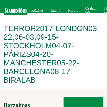
Családi
H
Közélet
Interjú
Riport
kör
tá
TERROR2017-LONDON03-
22,06-03,09-15-
STOCKHOLM04-07-
PÁRIZS04-20-
MANCHESTER05-22-
BARCELONA08-17-
BIRALAB
Borzalmas