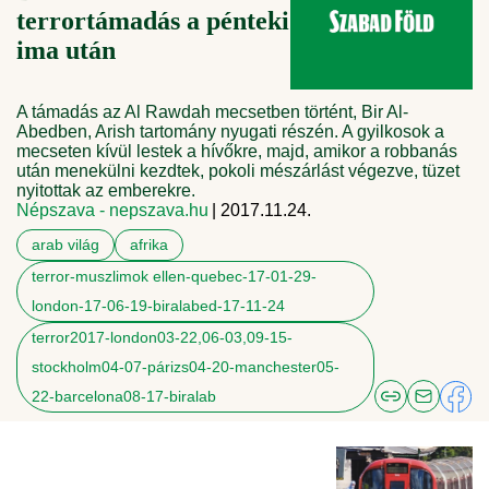
terrortámadás a pénteki
ima után
A támadás az Al Rawdah mecsetben történt, Bir Al-
Abedben, Arish tartomány nyugati részén. A gyilkosok a
mecseten kívül lestek a hívőkre, majd, amikor a robbanás
után menekülni kezdtek, pokoli mészárlást végezve, tüzet
nyitottak az emberekre.
Népszava - nepszava.hu
| 2017.11.24.
arab világ
afrika
terror-muszlimok ellen-quebec-17-01-29-
london-17-06-19-biralabed-17-11-24
terror2017-london03-22,06-03,09-15-
stockholm04-07-párizs04-20-manchester05-
22-barcelona08-17-biralab