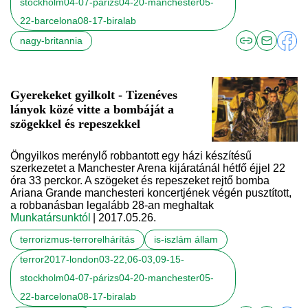
stockholm04-07-párizs04-20-manchester05-
22-barcelona08-17-biralab
nagy-britannia
Gyerekeket gyilkolt - Tizenéves
lányok közé vitte a bombáját a
szögekkel és repeszekkel
Öngyilkos merénylő robbantott egy házi készítésű
szerkezetet a Manchester Arena kijáratánál hétfő éjjel 22
óra 33 perckor. A szögeket és repeszeket rejtő bomba
Ariana Grande manchesteri koncertjének végén pusztított,
a robbanásban legalább 28-an meghaltak
Munkatársunktól
| 2017.05.26.
terrorizmus-terrorelhárítás
is-iszlám állam
terror2017-london03-22,06-03,09-15-
stockholm04-07-párizs04-20-manchester05-
22-barcelona08-17-biralab