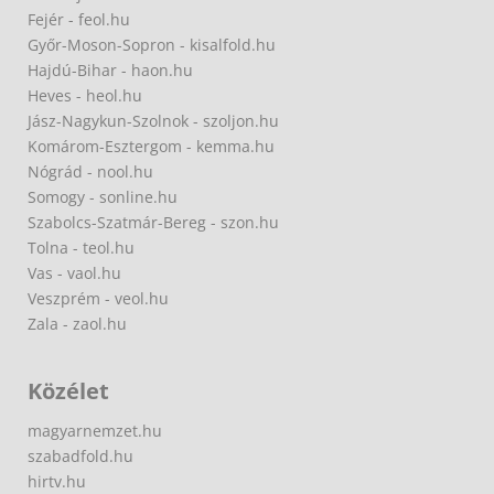
Fejér - feol.hu
Győr-Moson-Sopron - kisalfold.hu
Hajdú-Bihar - haon.hu
Heves - heol.hu
Jász-Nagykun-Szolnok - szoljon.hu
Komárom-Esztergom - kemma.hu
Nógrád - nool.hu
Somogy - sonline.hu
Szabolcs-Szatmár-Bereg - szon.hu
Tolna - teol.hu
Vas - vaol.hu
Veszprém - veol.hu
Zala - zaol.hu
Közélet
magyarnemzet.hu
szabadfold.hu
hirtv.hu