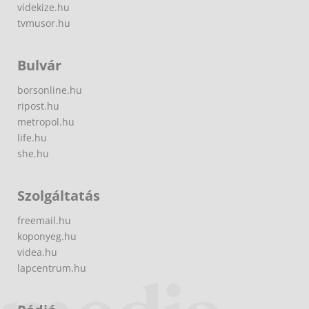
videkize.hu
tvmusor.hu
Bulvár
borsonline.hu
ripost.hu
metropol.hu
life.hu
she.hu
Szolgáltatás
freemail.hu
koponyeg.hu
videa.hu
lapcentrum.hu