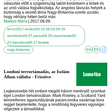
választás előtt a szigetország lakóit korántsem a britek és
az unió válása foglalkoztatja. Az angolos távozás helyett a
biztonság a vezető téma Nagy-Britannia-szerte azután,
hogy néhány héten belül más
Markos Mária
| 2017.06.09.
terror2017-london03-22,06-03,09-15-
stockholm04-07-párizs04-20-manchester05-
22-barcelona08-17-biralab
nagy-britannia
Londoni terrortámadás, az Iszlám
Állam vállalta - Frissítve
Legkevesebb hét embert megölt három merénylő szombat
éjjel London belvárosában. Mark Rowley, a Scotland Yard
terrorellenes ügyosztályának parancsnoka vasárnap kora
reggel bejelentette, hogy a rendőrség fegyveres egységei
végeztek a támadókkal.