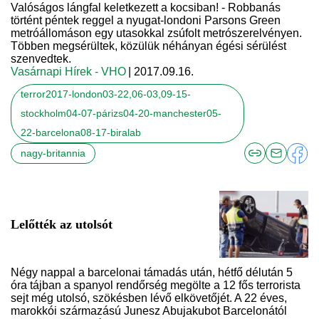
Valóságos lángfal keletkezett a kocsiban! - Robbanás
történt péntek reggel a nyugat-londoni Parsons Green
metróállomáson egy utasokkal zsúfolt metrószerelvényen.
Többen megsérültek, közülük néhányan égési sérülést
szenvedtek.
Vasárnapi Hírek - VHO
| 2017.09.16.
terror2017-london03-22,06-03,09-15-
stockholm04-07-párizs04-20-manchester05-
22-barcelona08-17-biralab
nagy-britannia
Lelőtték az utolsót
Négy nappal a barcelonai támadás után, hétfő délután 5
óra tájban a spanyol rendőrség megölte a 12 fős terrorista
sejt még utolsó, szökésben lévő elkövetőjét. A 22 éves,
marokkói származású Junesz Abujakubot Barcelonától