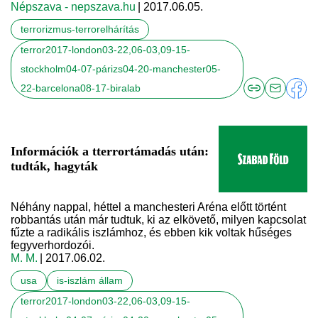
Népszava - nepszava.hu
| 2017.06.05.
terrorizmus-terrorelhárítás
terror2017-london03-22,06-03,09-15-
stockholm04-07-párizs04-20-manchester05-
22-barcelona08-17-biralab
Információk a tterrortámadás után:
tudták, hagyták
Néhány nappal, héttel a manchesteri Aréna előtt történt
robbantás után már tudtuk, ki az elkövető, milyen kapcsolat
fűzte a radikális iszlámhoz, és ebben kik voltak hűséges
fegyverhordozói.
M. M.
| 2017.06.02.
usa
is-iszlám állam
terror2017-london03-22,06-03,09-15-