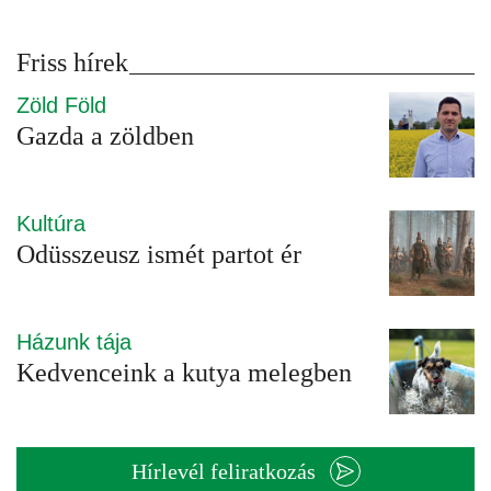
Friss hírek
Zöld Föld
Gazda a zöldben
Kultúra
Odüsszeusz ismét partot ér
Házunk tája
Kedvenceink a kutya melegben
Hírlevél feliratkozás