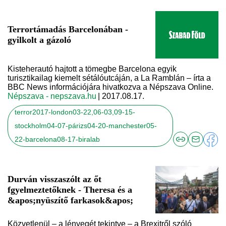
Terrortámadás Barcelonában -
gyilkolt a gázoló
Kisteherautó hajtott a tömegbe Barcelona egyik
turisztikailag kiemelt sétálóutcáján, a La Ramblán – írta a
BBC News információjára hivatkozva a Népszava Online.
Népszava - nepszava.hu
| 2017.08.17.
terror2017-london03-22,06-03,09-15-
stockholm04-07-párizs04-20-manchester05-
22-barcelona08-17-biralab
Durván visszaszólt az őt
fgyelmeztetőknek - Theresa és a
&apos;nyüszítő farkasok&apos;
Közvetlenül – a lényegét tekintve – a Brexitről szóló