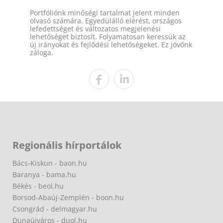
Portfóliónk minőségi tartalmat jelent minden
olvasó számára. Egyedülálló elérést, országos
lefedettséget és változatos megjelenési
lehetőséget biztosít. Folyamatosan keressük az
új irányokat és fejlődési lehetőségeket. Ez jövőnk
záloga.
Regionális hírportálok
Bács-Kiskun - baon.hu
Baranya - bama.hu
Békés - beol.hu
Borsod-Abaúj-Zemplén - boon.hu
Csongrád - delmagyar.hu
Dunaújváros - duol.hu