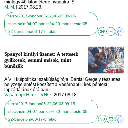
mintegy 40 kilométerre nyugatra, S
M. M.
| 2017.08.23.
terror2017-london03-22,06-03,09-15-
stockholm04-07-párizs04-20-manchester05-
22-barcelona08-17-biralab
Spanyol királyi üzenet: A tettesek
gyilkosok, semmi mások, mint
bűnözők
A VH külpolitikai szakújságírója, Bártfai Gergely részletes
helyzetjelentést készített a Vasárnapi Hírek pénteki
lapzártájának óráiban.
Vasárnapi Hírek - VHO
| 2017.08.18.
terror2017-london03-22,06-03,09-15-
stockholm04-07-párizs04-20-manchester05-
22-barcelona08-17-biralab