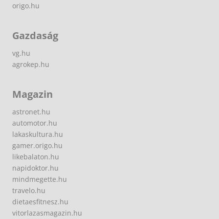
origo.hu
Gazdaság
vg.hu
agrokep.hu
Magazin
astronet.hu
automotor.hu
lakaskultura.hu
gamer.origo.hu
likebalaton.hu
napidoktor.hu
mindmegette.hu
travelo.hu
dietaesfitnesz.hu
vitorlazasmagazin.hu