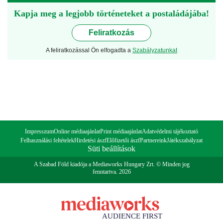
Kapja meg a legjobb történeteket a postaládájába!
Feliratkozás
A feliratkozással Ön elfogadta a
Szabályzatunkat
Impresszum
Online médiaajánlat
Print médiaajánlat
Adatvédelmi tájékoztató
Felhasználási feltételek
Hirdetési ászf
Előfizetői ászf
Partnereink
Játékszabályzat
Süti beállítások
A Szabad Föld kiadója a Mediaworks Hungary Zrt. © Minden jog
fenntartva. 2026