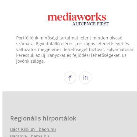
Portfóliónk minőségi tartalmat jelent minden olvasó
számára. Egyedülálló elérést, országos lefedettséget és
változatos megjelenési lehetőséget biztosít. Folyamatosan
keressük az új irányokat és fejlődési lehetőségeket. Ez
jövőnk záloga.
Regionális hírportálok
Bács-Kiskun - baon.hu
Baranya - bama.hu