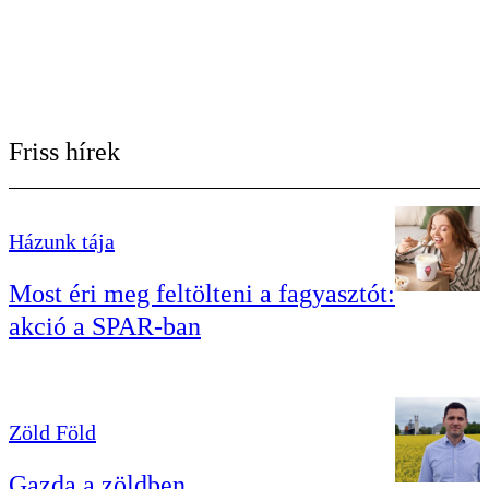
Friss hírek
Házunk tája
Most éri meg feltölteni a fagyasztót:
akció a SPAR-ban
Zöld Föld
Gazda a zöldben