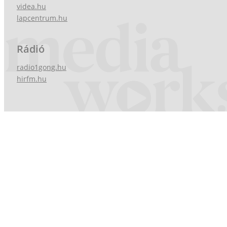
videa.hu
lapcentrum.hu
Rádió
radio1gong.hu
hirfm.hu