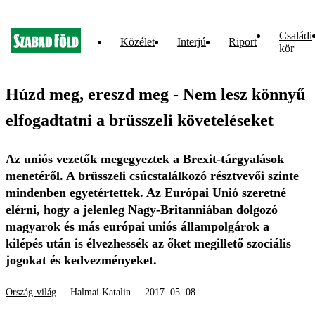
Családi
Közélet
Interjú
Riport
kör
Húzd meg, ereszd meg - Nem lesz könnyű
elfogadtatni a brüsszeli követeléseket
Az uniós vezetők megegyeztek a Brexit-tárgyalások
menetéről. A brüsszeli csúcstalálkozó résztvevői szinte
mindenben egyetértettek. Az Európai Unió szeretné
elérni, hogy a jelenleg Nagy-Britanniában dolgozó
magyarok és más európai uniós állampolgárok a
kilépés után is élvezhessék az őket megillető szociális
jogokat és kedvezményeket.
Ország-világ
Halmai Katalin
2017. 05. 08.