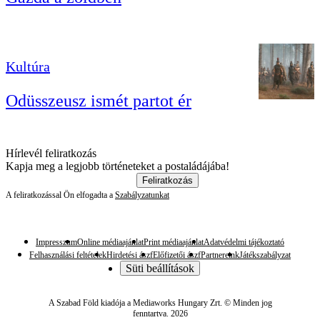
Kultúra
Odüsszeusz ismét partot ér
Hírlevél feliratkozás
Kapja meg a legjobb történeteket a postaládájába!
Feliratkozás
A feliratkozással Ön elfogadta a
Szabályzatunkat
Impresszum
Online médiaajánlat
Print médiaajánlat
Adatvédelmi tájékoztató
Felhasználási feltételek
Hirdetési ászf
Előfizetői ászf
Partnereink
Játékszabályzat
Süti beállítások
A Szabad Föld kiadója a Mediaworks Hungary Zrt. © Minden jog
fenntartva. 2026