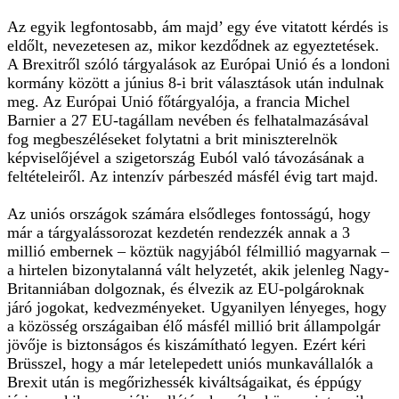
Az egyik legfontosabb, ám majd’ egy éve vitatott kérdés is
eldőlt, nevezetesen az, mikor kezdődnek az egyeztetések.
A Brexitről szóló tárgyalások az Európai Unió és a londoni
kormány között a június 8-i brit választások után indulnak
meg. Az Európai Unió főtárgyalója, a francia Michel
Barnier a 27 EU-tagállam nevében és felhatalmazásával
fog megbeszéléseket folytatni a brit miniszterelnök
képviselőjével a szigetország Euból való távozásának a
feltételeiről. Az intenzív párbeszéd másfél évig tart majd.
Az uniós országok számára elsődleges fontosságú, hogy
már a tárgyalássorozat kezdetén rendezzék annak a 3
millió embernek – köztük nagyjából félmillió magyarnak –
a hirtelen bizonytalanná vált helyzetét, akik jelenleg Nagy-
Britanniában dolgoznak, és élvezik az EU-polgároknak
járó jogokat, kedvezményeket. Ugyanilyen lényeges, hogy
a közösség országaiban élő másfél millió brit állampolgár
jövője is biztonságos és kiszámítható legyen. Ezért kéri
Brüsszel, hogy a már letelepedett uniós munkavállalók a
Brexit után is megőrizhessék kiváltságaikat, és éppúgy