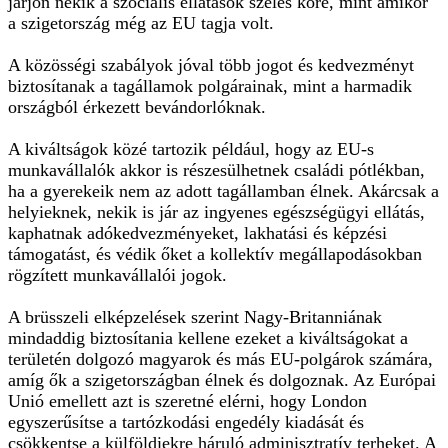
járjon nekik a szociális ellátások széles köre, mint amikor
a szigetország még az EU tagja volt.
A közösségi szabályok jóval több jogot és kedvezményt
biztosítanak a tagállamok polgárainak, mint a harmadik
országból érkezett bevándorlóknak.
A kiváltságok közé tartozik például, hogy az EU-s
munkavállalók akkor is részesülhetnek családi pótlékban,
ha a gyerekeik nem az adott tagállamban élnek. Akárcsak a
helyieknek, nekik is jár az ingyenes egészségügyi ellátás,
kaphatnak adókedvezményeket, lakhatási és képzési
támogatást, és védik őket a kollektív megállapodásokban
rögzített munkavállalói jogok.
A brüsszeli elképzelések szerint Nagy-Britanniának
mindaddig biztosítania kellene ezeket a kiváltságokat a
területén dolgozó magyarok és más EU-polgárok számára,
amíg ők a szigetországban élnek és dolgoznak. Az Európai
Unió emellett azt is szeretné elérni, hogy London
egyszerűsítse a tartózkodási engedély kiadását és
csökkentse a külföldiekre háruló adminisztratív terheket. A