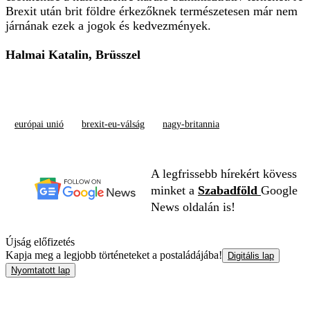
Brexit után brit földre érkezőknek természetesen már nem
járnának ezek a jogok és kedvezmények.
Halmai Katalin, Brüsszel
európai unió
brexit-eu-válság
nagy-britannia
A legfrissebb hírekért kövess
minket a
Szabadföld
Google
News oldalán is!
Újság előfizetés
Kapja meg a legjobb történeteket a postaládájába!
Digitális lap
Nyomtatott lap