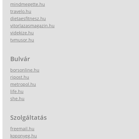
mindmegette.hu
travelo.hu
dietaesfitnesz.hu
vitorlazasmagazin.hu
videkize.hu
tvmusor.hu
Bulvár
borsonline.hu
ripost.hu
metropol.hu
life.hu
she.hu
Szolgáltatás
freemail.hu
koponyeg.hu