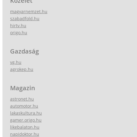
Közélet
magyarnemzet.hu
szabadfold.hu
hirtv.hu
origo.hu
Gazdaság
vg.hu
agrokep.hu
Magazin
astronet.hu
automotor.hu
lakaskultura.hu
gamer.origo.hu
likebalaton.hu
napidoktor.hu