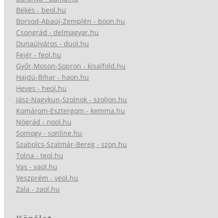
Békés - beol.hu
Borsod-Abaúj-Zemplén - boon.hu
Csongrád - delmagyar.hu
Dunaújváros - duol.hu
Fejér - feol.hu
Győr-Moson-Sopron - kisalfold.hu
Hajdú-Bihar - haon.hu
Heves - heol.hu
Jász-Nagykun-Szolnok - szoljon.hu
Komárom-Esztergom - kemma.hu
Nógrád - nool.hu
Somogy - sonline.hu
Szabolcs-Szatmár-Bereg - szon.hu
Tolna - teol.hu
Vas - vaol.hu
Veszprém - veol.hu
Zala - zaol.hu