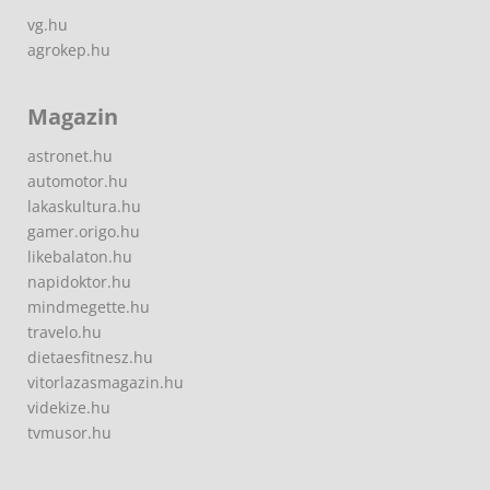
vg.hu
agrokep.hu
Magazin
astronet.hu
automotor.hu
lakaskultura.hu
gamer.origo.hu
likebalaton.hu
napidoktor.hu
mindmegette.hu
travelo.hu
dietaesfitnesz.hu
vitorlazasmagazin.hu
videkize.hu
tvmusor.hu