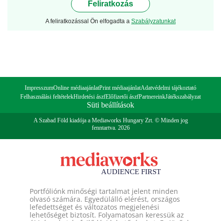
Feliratkozás
A feliratkozással Ön elfogadta a
Szabályzatunkat
Impresszum
Online médiaajánlat
Print médiaajánlat
Adatvédelmi tájékoztató
Felhasználási feltételek
Hirdetési ászf
Előfizetői ászf
Partnereink
Játékszabályzat
Süti beállítások
A Szabad Föld kiadója a Mediaworks Hungary Zrt. © Minden jog
fenntartva. 2026
Portfóliónk minőségi tartalmat jelent minden
olvasó számára. Egyedülálló elérést, országos
lefedettséget és változatos megjelenési
lehetőséget biztosít. Folyamatosan keressük az