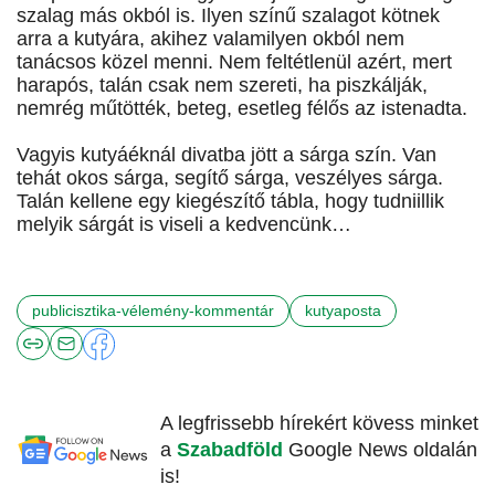
szalag más okból is. Ilyen színű szalagot kötnek
arra a kutyára, akihez valamilyen okból nem
tanácsos közel menni. Nem feltétlenül azért, mert
harapós, talán csak nem szereti, ha piszkálják,
nemrég műtötték, beteg, esetleg félős az istenadta.
Vagyis kutyáéknál divatba jött a sárga szín. Van
tehát okos sárga, segítő sárga, veszélyes sárga.
Talán kellene egy kiegészítő tábla, hogy tudniillik
melyik sárgát is viseli a kedvencünk…
publicisztika-vélemény-kommentár
kutyaposta
A legfrissebb hírekért kövess minket
a
Szabadföld
Google News oldalán
is!