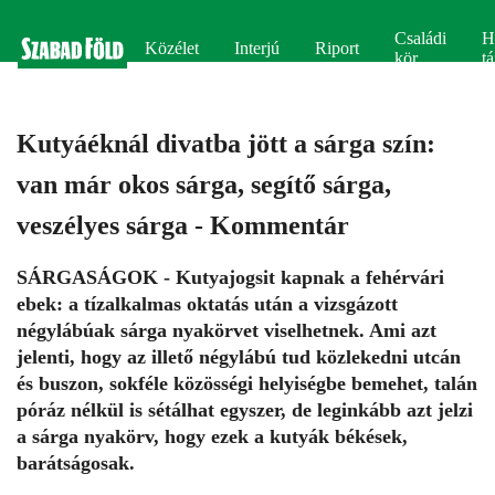
Családi
H
Közélet
Interjú
Riport
kör
tá
Kutyáéknál divatba jött a sárga szín:
van már okos sárga, segítő sárga,
veszélyes sárga - Kommentár
SÁRGASÁGOK - Kutyajogsit kapnak a fehérvári
ebek: a tízalkalmas oktatás után a vizsgázott
négylábúak sárga nyakörvet viselhetnek. Ami azt
jelenti, hogy az illető négylábú tud közlekedni utcán
és buszon, sokféle közösségi helyiségbe bemehet, talán
póráz nélkül is sétálhat egyszer, de leginkább azt jelzi
a sárga nyakörv, hogy ezek a kutyák békések,
barátságosak.