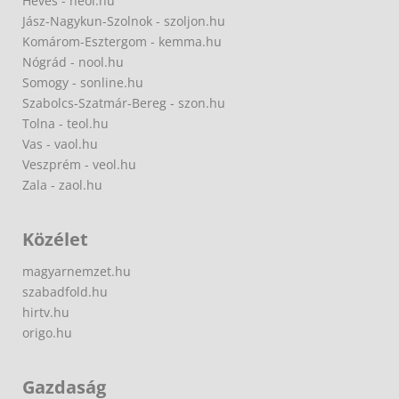
Heves - heol.hu
Jász-Nagykun-Szolnok - szoljon.hu
Komárom-Esztergom - kemma.hu
Nógrád - nool.hu
Somogy - sonline.hu
Szabolcs-Szatmár-Bereg - szon.hu
Tolna - teol.hu
Vas - vaol.hu
Veszprém - veol.hu
Zala - zaol.hu
Közélet
magyarnemzet.hu
szabadfold.hu
hirtv.hu
origo.hu
Gazdaság