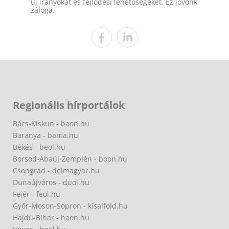
új irányokat és fejlődési lehetőségeket. Ez jövőnk
záloga.
Regionális hírportálok
Bács-Kiskun - baon.hu
Baranya - bama.hu
Békés - beol.hu
Borsod-Abaúj-Zemplén - boon.hu
Csongrád - delmagyar.hu
Dunaújváros - duol.hu
Fejér - feol.hu
Győr-Moson-Sopron - kisalfold.hu
Hajdú-Bihar - haon.hu