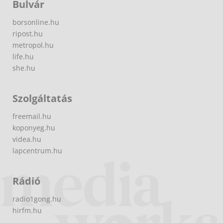
Bulvár
borsonline.hu
ripost.hu
metropol.hu
life.hu
she.hu
Szolgáltatás
freemail.hu
koponyeg.hu
videa.hu
lapcentrum.hu
Rádió
radio1gong.hu
hirfm.hu