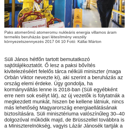
Paks atomerőmű atomeromu nukleáris energia villamos áram
termelés beruházás ipari létesítmény veszély
környezetszennyezés 2017 04 10 Fotó: Kállai Márton
Süli János hétfőn tartott bemutatkozó
sajtótájékoztatót. Ő lesz a paksi bővítés
kivitelezéséért felelős tárca nélküli miniszter (maga
Orbán Viktor nevezte ki), aki szerint a beruházás az
ország elemi érdeke. Úgy gondolja, ha
kormányváltás lenne is 2018-ban (Süli egyébként
erre nem sok esélyt lát), az új vezetők is folytatnák a
megkezdett munkát, hiszen be kellene látniuk, nincs
más lehetőség Magyarország energiaellátásának
biztosítására. Süli minisztériuma valószínűleg 30–40
dolgozóval működik majd, de Brüsszellel továbbra is
a Miniszterelnökség, vagyis Lázár Jánosék tartják a