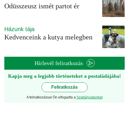
Odüsszeusz ismét partot ér
Házunk tája
Kedvenceink a kutya melegben
Hírlevél feliratkozás
Kapja meg a legjobb történeteket a postaládájába!
Feliratkozás
A feliratkozással Ön elfogadta a
Szabályzatunkat