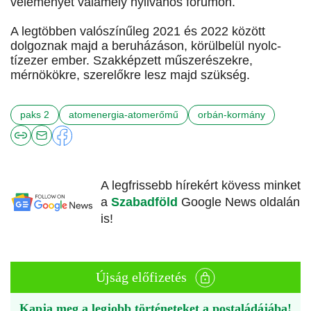
véleményét valamely nyilvános fórumon.
A legtöbben valószínűleg 2021 és 2022 között
dolgoznak majd a beruházáson, körülbelül nyolc-
tízezer ember. Szakképzett műszerészekre,
mérnökökre, szerelőkre lesz majd szükség.
paks 2
atomenergia-atomerőmű
orbán-kormány
A legfrissebb hírekért kövess minket
a
Szabadföld
Google News oldalán
is!
Újság előfizetés
Kapja meg a legjobb történeteket a postaládájába!