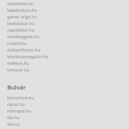
automotor.hu
lakaskultura.hu
gamer.origo.hu
likebalaton.hu
napidoktor.hu
mindmegette.hu
travelo.hu
dietaesfitnesz.hu
vitorlazasmagazin.hu
videkize.hu
tvmusor.hu
Bulvár
borsonline.hu
ripost.hu
metropol.hu
life.hu
she.hu