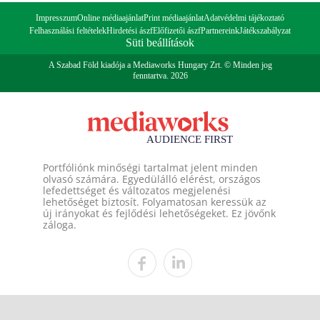
Impresszum
Online médiaajánlat
Print médiaajánlat
Adatvédelmi tájékoztató
Felhasználási feltételek
Hirdetési ászf
Előfizetői ászf
Partnereink
Játékszabályzat
Süti beállítások
A Szabad Föld kiadója a Mediaworks Hungary Zrt. © Minden jog
fenntartva. 2026
Portfóliónk minőségi tartalmat jelent minden
olvasó számára. Egyedülálló elérést, országos
lefedettséget és változatos megjelenési
lehetőséget biztosít. Folyamatosan keressük az
új irányokat és fejlődési lehetőségeket. Ez jövőnk
záloga.