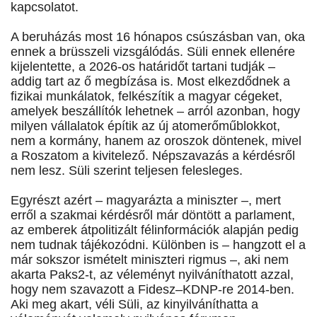
kapcsolatot.
A beruházás most 16 hónapos csúszásban van, oka
ennek a brüsszeli vizsgálódás. Süli ennek ellenére
kijelentette, a 2026-os határidőt tartani tudják –
addig tart az ő megbízása is. Most elkezdődnek a
fizikai munkálatok, felkészítik a magyar cégeket,
amelyek beszállítók lehetnek – arról azonban, hogy
milyen vállalatok építik az új atomerőműblokkot,
nem a kormány, hanem az oroszok döntenek, mivel
a Roszatom a kivitelező. Népszavazás a kérdésről
nem lesz. Süli szerint teljesen felesleges.
Egyrészt azért – magyarázta a miniszter –, mert
erről a szakmai kérdésről már döntött a parlament,
az emberek átpolitizált félinformációk alapján pedig
nem tudnak tájékozódni. Különben is – hangzott el a
már sokszor ismételt miniszteri rigmus –, aki nem
akarta Paks2-t, az véleményt nyilváníthatott azzal,
hogy nem szavazott a Fidesz–KDNP-re 2014-ben.
Aki meg akart, véli Süli, az kinyilváníthatta a