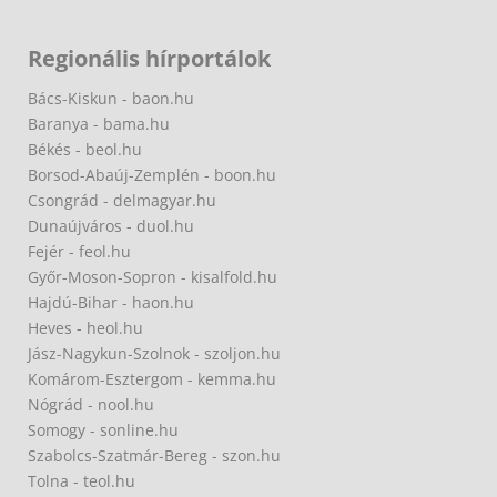
Regionális hírportálok
Bács-Kiskun - baon.hu
Baranya - bama.hu
Békés - beol.hu
Borsod-Abaúj-Zemplén - boon.hu
Csongrád - delmagyar.hu
Dunaújváros - duol.hu
Fejér - feol.hu
Győr-Moson-Sopron - kisalfold.hu
Hajdú-Bihar - haon.hu
Heves - heol.hu
Jász-Nagykun-Szolnok - szoljon.hu
Komárom-Esztergom - kemma.hu
Nógrád - nool.hu
Somogy - sonline.hu
Szabolcs-Szatmár-Bereg - szon.hu
Tolna - teol.hu