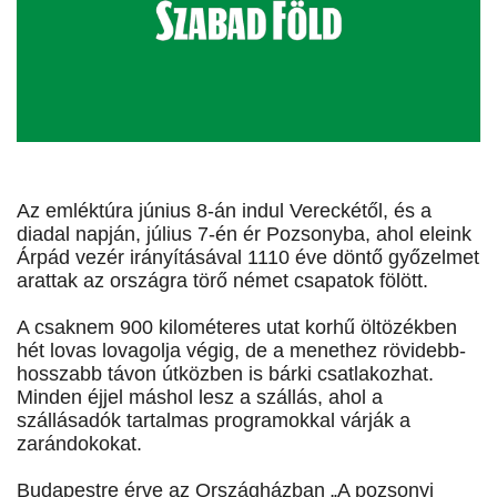
Az emléktúra június 8-án indul Vereckétől, és a
diadal napján, július 7-én ér Pozsonyba, ahol eleink
Árpád vezér irányításával 1110 éve döntő győzelmet
arattak az országra törő német csapatok fölött.
A csaknem 900 kilométeres utat korhű öltözékben
hét lovas lovagolja végig, de a menethez rövidebb-
hosszabb távon útközben is bárki csatlakozhat.
Minden éjjel máshol lesz a szállás, ahol a
szállásadók tartalmas programokkal várják a
zarándokokat.
Budapestre érve az Országházban „A pozsonyi