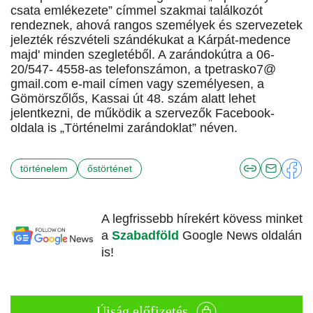
csata emlékezete” címmel szakmai találkozót
rendeznek, ahová rangos személyek és szervezetek
jelezték részvételi szándékukat a Kárpát-medence
majd' minden szegletéből. A zarándokútra a 06-
20/547- 4558-as telefonszámon, a tpetrasko7@
gmail.com e-mail címen vagy személyesen, a
Gömörszőlős, Kassai út 48. szám alatt lehet
jelentkezni, de működik a szervezők Facebook-
oldala is „Történelmi zarándoklat” néven.
történelem
őstörténet
A legfrissebb hírekért kövess minket
a
Szabadföld
Google News oldalán
is!
Újság előfizetés