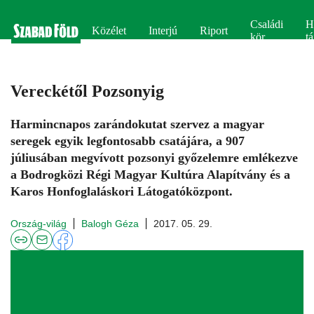
Családi
H
Közélet
Interjú
Riport
kör
tá
Vereckétől Pozsonyig
Harmincnapos zarándokutat szervez a magyar
seregek egyik legfontosabb csatájára, a 907
júliusában megvívott pozsonyi győzelemre emlékezve
a Bodrogközi Régi Magyar Kultúra Alapítvány és a
Karos Honfoglaláskori Látogatóközpont.
Ország-világ
Balogh Géza
2017. 05. 29.