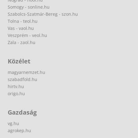
Somogy - sonline.hu
Szabolcs-Szatmár-Bereg - szon.hu
Tolna - teol.hu
Vas - vaol.hu
Veszprém - veol.hu
Zala - zaol.hu
Közélet
magyarnemzet.hu
szabadfold.hu
hirtv.hu
origo.hu
Gazdaság
vg.hu
agrokep.hu