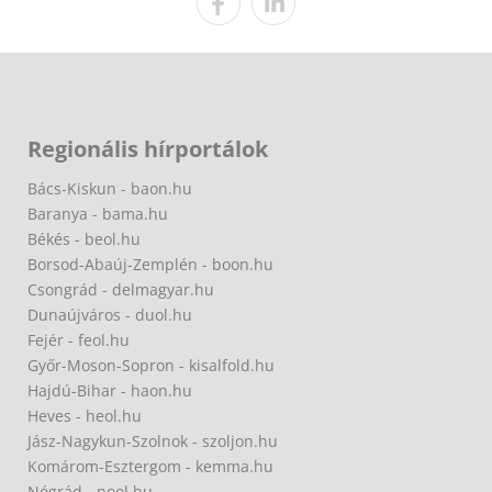
Regionális hírportálok
Bács-Kiskun - baon.hu
Baranya - bama.hu
Békés - beol.hu
Borsod-Abaúj-Zemplén - boon.hu
Csongrád - delmagyar.hu
Dunaújváros - duol.hu
Fejér - feol.hu
Győr-Moson-Sopron - kisalfold.hu
Hajdú-Bihar - haon.hu
Heves - heol.hu
Jász-Nagykun-Szolnok - szoljon.hu
Komárom-Esztergom - kemma.hu
Nógrád - nool.hu