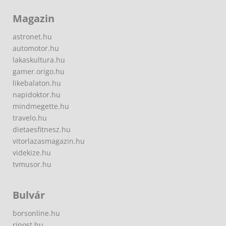
Magazin
astronet.hu
automotor.hu
lakaskultura.hu
gamer.origo.hu
likebalaton.hu
napidoktor.hu
mindmegette.hu
travelo.hu
dietaesfitnesz.hu
vitorlazasmagazin.hu
videkize.hu
tvmusor.hu
Bulvár
borsonline.hu
ripost.hu