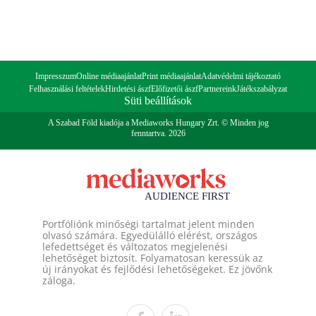
Impresszum
Online médiaajánlat
Print médiaajánlat
Adatvédelmi tájékoztató
Felhasználási feltételek
Hirdetési ászf
Előfizetői ászf
Partnereink
Játékszabályzat
Süti beállítások
A Szabad Föld kiadója a Mediaworks Hungary Zrt. © Minden jog
fenntartva. 2026
Portfóliónk minőségi tartalmat jelent minden
olvasó számára. Egyedülálló elérést, országos
lefedettséget és változatos megjelenési
lehetőséget biztosít. Folyamatosan keressük az
új irányokat és fejlődési lehetőségeket. Ez jövőnk
záloga.