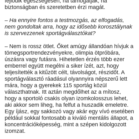
fejlődik egészségesen, ha támogatják, ha
biztonságban és szeretetben érzi magát.
– Ha ennyire fontos a testmozgás, az elfogadás,
nem gondoltak arra, hogy az idősebb korosztálynak
is szervezzenek sportágválasztókat?
– Nem is rossz ötlet. Őket amúgy állandóan hívjuk a
tömegsportrendezvényekre, olimpia ötpróbára,
úszásra vagy futásra. Hihetetlen érzés több ezer
emberrel együtt megélni a siker ízét, azt, hogy
teljesítették a kitűzött célt, távolságot, részidőt. A
sportágválasztó ráadásul olyannyira népszerű lett
mára, hogy a gyerekek 115 sportág közül
választhatnak. Itt aztán megdőlhet az a mítosz,
hogy a sportoló csakis olyan izomkolosszus lehet,
aki akkor sem liheg, ha felfut a huszadik emeletre.
Egy íjász, egy sakkozó vagy akár egy vívó esetében
például sokkal fontosabb a kiváló mentális állapot, a
koncentrációképesség, mint a szépen kidolgozott
izomzat.