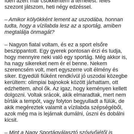
Idén azért már csökkentem a terhelést: feles
szezont játszom, heti négy edzéssel.
– Amikor kölyökként lement az uszodába, honnan
tudta, hogy a vízilabda lesz az a sportág, amiben
megtalálja önmagát?
– Nagyon fiatal voltam, és ez a sport elsőre
beszippantott. Egy gyerek pontosan érzi és tudja,
hogy mennyire neki való egy sportág. Még akkor is,
ha nagy sikereket nem ér el benne. Nekem
szerencsém volt, mert egyszerre volt élmény és
siker. Egyedüli fiúként rendkívül jó uszodai közegbe
kerültem: olimpiai bajnokok között járhattam, ott
edzhettem, ahol ők. Az igaz, hogy keményen kellett
dolgozni. Voltak srácok, akik elmaradtak, mert nem
bírták a tempót, vagy folyton begyulladt a fülük, de
akik megéreztek valamit a vízilabda szépségéből,
azok még ma is lejárnak dumálni, úszni és dobálni
kicsit.
– Mint a Nagy Sportágválasztó szóvivőjétől is