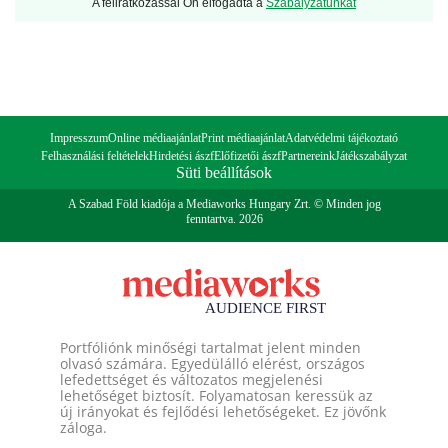
A feliratkozással Ön elfogadta a
Szabályzatunkat
Impresszum
Online médiaajánlat
Print médiaajánlat
Adatvédelmi tájékoztató
Felhasználási feltételek
Hirdetési ászf
Előfizetői ászf
Partnereink
Játékszabályzat
Süti beállítások
A Szabad Föld kiadója a Mediaworks Hungary Zrt. © Minden jog
fenntartva. 2026
Portfóliónk minőségi tartalmat jelent minden
olvasó számára. Egyedülálló elérést, országos
lefedettséget és változatos megjelenési
lehetőséget biztosít. Folyamatosan keressük az
új irányokat és fejlődési lehetőségeket. Ez jövőnk
záloga.