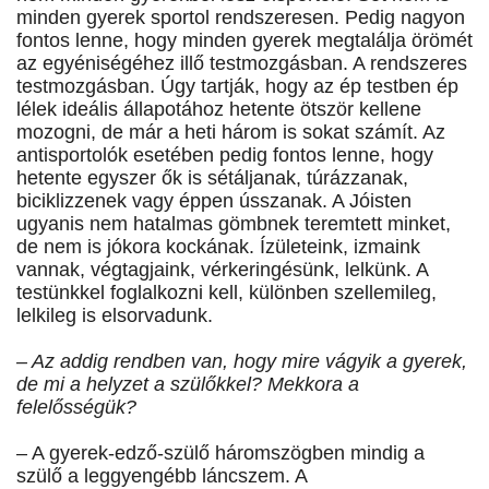
minden gyerek sportol rendszeresen. Pedig nagyon
fontos lenne, hogy minden gyerek megtalálja örömét
az egyéniségéhez illő testmozgásban. A rendszeres
testmozgásban. Úgy tartják, hogy az ép testben ép
lélek ideális állapotához hetente ötször kellene
mozogni, de már a heti három is sokat számít. Az
antisportolók esetében pedig fontos lenne, hogy
hetente egyszer ők is sétáljanak, túrázzanak,
biciklizzenek vagy éppen ússzanak. A Jóisten
ugyanis nem hatalmas gömbnek teremtett minket,
de nem is jókora kockának. Ízületeink, izmaink
vannak, végtagjaink, vérkeringésünk, lelkünk. A
testünkkel foglalkozni kell, különben szellemileg,
lelkileg is elsorvadunk.
– Az addig rendben van, hogy mire vágyik a gyerek,
de mi a helyzet a szülőkkel? Mekkora a
felelősségük?
– A gyerek-edző-szülő háromszögben mindig a
szülő a leggyengébb láncszem. A