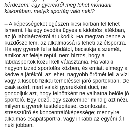
kérdezem: egy gyerekről meg lehet mondani
kiskorában, melyik sportág való neki?
– A képességeket egészen kicsi korban fel lehet
ismerni. Ha egy óvodás ügyes a kidobós játékban,
az jó labdaérzékről árulkodik. Ha megvan benne a
küzdőszellem, az alkalmassá is teheti az élsportra.
Ha egy gyerek fél a labdától, becsukja a szemét,
amikor az feléje repül, nem biztos, hogy a
labdasportok közül kell választania. Ha valaki
nagyon izzad sportolás közben, és emiatt elmegy a
kedve a játéktól, az lehet, nagyobb örömét leli a vízi
vagy a kisebb fizikai terheléssel járó sportokban. De
csak azért, mert valaki gyerekként duci, ne
gondoljuk azt, hogy felnőttként ne válhatna belőle jó
sportoló. Egy edző, egy szakember mindig azt nézi,
milyen a gyerek testfelépítése, csontozata,
stressztűrő és koncentrálóképessége; mennyire
alkalmas csapatsportra, vagy inkább az egyéni áll
neki jobban.