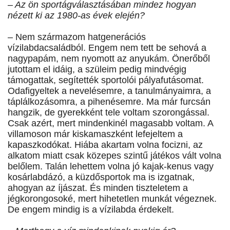
– Az ön sportágválasztásában mindez hogyan
nézett ki az 1980-as évek elején?
– Nem származom hatgenerációs
vízilabdacsaládból. Engem nem tett be sehová a
nagypapám, nem nyomott az anyukám. Önerőből
jutottam el idáig, a szüleim pedig mindvégig
támogattak, segítették sportolói pályafutásomat.
Odafigyeltek a nevelésemre, a tanulmányaimra, a
táplálkozásomra, a pihenésemre. Ma már furcsán
hangzik, de gyerekként tele voltam szorongással.
Csak azért, mert mindenkinél magasabb voltam. A
villamoson már kiskamaszként lefejeltem a
kapaszkodókat. Hiába akartam volna focizni, az
alkatom miatt csak közepes szintű játékos vált volna
belőlem. Talán lehettem volna jó kajak-kenus vagy
kosárlabdázó, a küzdősportok ma is izgatnak,
ahogyan az íjászat. És minden tiszteletem a
jégkorongosoké, mert hihetetlen munkát végeznek.
De engem mindig is a vízilabda érdekelt.