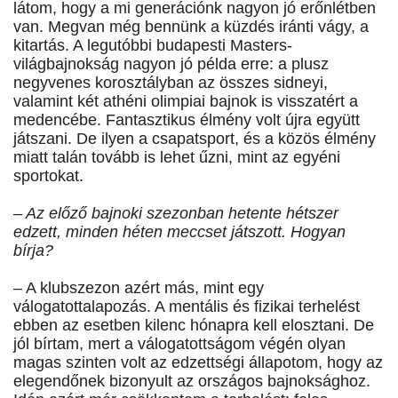
látom, hogy a mi generációnk nagyon jó erőnlétben
van. Megvan még bennünk a küzdés iránti vágy, a
kitartás. A legutóbbi budapesti Masters-
világbajnokság nagyon jó példa erre: a plusz
negyvenes korosztályban az összes sidneyi,
valamint két athéni olimpiai bajnok is visszatért a
medencébe. Fantasztikus élmény volt újra együtt
játszani. De ilyen a csapatsport, és a közös élmény
miatt talán tovább is lehet űzni, mint az egyéni
sportokat.
– Az előző bajnoki szezonban hetente hétszer
edzett, minden héten meccset játszott. Hogyan
bírja?
– A klubszezon azért más, mint egy
válogatottalapozás. A mentális és fizikai terhelést
ebben az esetben kilenc hónapra kell elosztani. De
jól bírtam, mert a válogatottságom végén olyan
magas szinten volt az edzettségi állapotom, hogy az
elegendőnek bizonyult az országos bajnoksághoz.