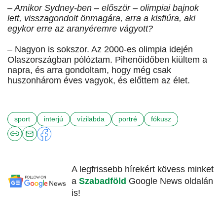
– Amikor Sydney-ben – először – olimpiai bajnok
lett, visszagondolt önmagára, arra a kisfiúra, aki
egykor erre az aranyéremre vágyott?
– Nagyon is sokszor. Az 2000-es olimpia idején
Olaszországban pólóztam. Pihenőidőben kiültem a
napra, és arra gondoltam, hogy még csak
huszonhárom éves vagyok, és előttem az élet.
sport
interjú
vízilabda
portré
fókusz
A legfrissebb hírekért kövess minket
a
Szabadföld
Google News oldalán
is!