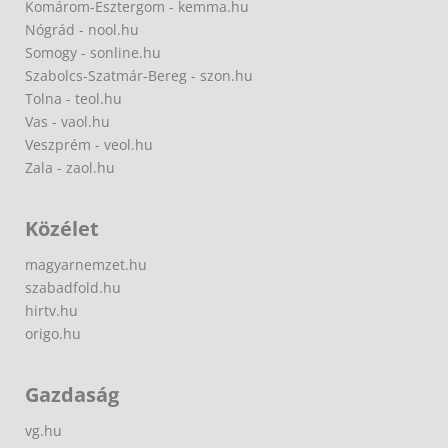
Komárom-Esztergom - kemma.hu
Nógrád - nool.hu
Somogy - sonline.hu
Szabolcs-Szatmár-Bereg - szon.hu
Tolna - teol.hu
Vas - vaol.hu
Veszprém - veol.hu
Zala - zaol.hu
Közélet
magyarnemzet.hu
szabadfold.hu
hirtv.hu
origo.hu
Gazdaság
vg.hu