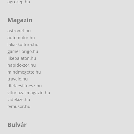
agrokep.hu
Magazin
astronet.hu
automotor.hu
lakaskultura.hu
gamer.origo.hu
likebalaton.hu
napidoktor.hu
mindmegette.hu
travelo.hu
dietaesfitnesz.hu
vitorlazasmagazin.hu
videkize.hu
tvmusor.hu
Bulvár