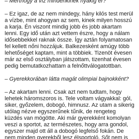
– Merthogy a víz mindenkinek nyakig ér?
– Ez igaz, de az nem mindegy, hány kilós test merül
a vízbe, mint ahogyan az sem, kinek milyen hosszú
a karja. Én viszont mindig jobb és jobb akartam
lenni. Egy idő után azt vettem észre, hogy a nálam
idősebbekkel raknak össze. Így aztán folyamatosan
fel kellett nőni hozzájuk. Balkezesként amúgy több
lehetőséget kaptam, mint a többiek. Tizenöt évesen
már az első osztályban játszottam, tizenhat évesen
pedig bemutatkozhattam a felnőttválogatottban.
– Gyerekkorában látta magát olimpiai bajnokként?
– Az akartam lenni. Csak azt nem tudtam, hogy
lehetek háromszoros is. Tele voltam vágyakkal: gól,
siker, győzelem, dobogó, himnusz. Az utam a sikerig
utólag nézve egyszerűnek tűnik, de rengeteg
küzdés van mögötte. Aki már gyerekként komolyan
veszi a sportot, az természetes, hogy arra gondol,
egyszer majd ott áll a dobogó legfelső fokán. De
nem minden gyerekből lesz élsportoló. Sőt nem is