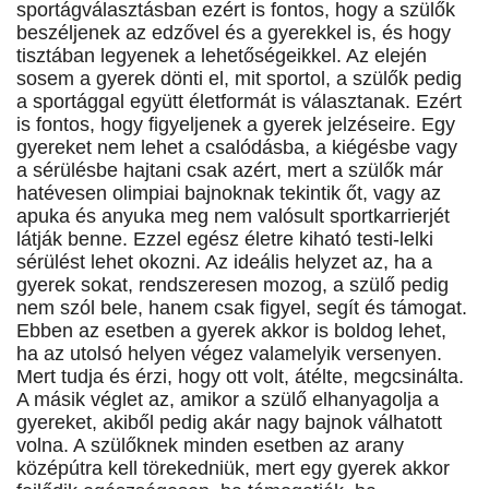
sportágválasztásban ezért is fontos, hogy a szülők
beszéljenek az edzővel és a gyerekkel is, és hogy
tisztában legyenek a lehetőségeikkel. Az elején
sosem a gyerek dönti el, mit sportol, a szülők pedig
a sportággal együtt életformát is választanak. Ezért
is fontos, hogy figyeljenek a gyerek jelzéseire. Egy
gyereket nem lehet a csalódásba, a kiégésbe vagy
a sérülésbe hajtani csak azért, mert a szülők már
hatévesen olimpiai bajnoknak tekintik őt, vagy az
apuka és anyuka meg nem valósult sportkarrierjét
látják benne. Ezzel egész életre kiható testi-lelki
sérülést lehet okozni. Az ideális helyzet az, ha a
gyerek sokat, rendszeresen mozog, a szülő pedig
nem szól bele, hanem csak figyel, segít és támogat.
Ebben az esetben a gyerek akkor is boldog lehet,
ha az utolsó helyen végez valamelyik versenyen.
Mert tudja és érzi, hogy ott volt, átélte, megcsinálta.
A másik véglet az, amikor a szülő elhanyagolja a
gyereket, akiből pedig akár nagy bajnok válhatott
volna. A szülőknek minden esetben az arany
középútra kell törekedniük, mert egy gyerek akkor