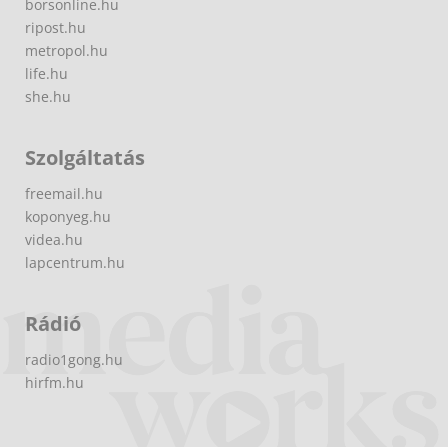
borsonline.hu
ripost.hu
metropol.hu
life.hu
she.hu
Szolgáltatás
freemail.hu
koponyeg.hu
videa.hu
lapcentrum.hu
Rádió
radio1gong.hu
hirfm.hu