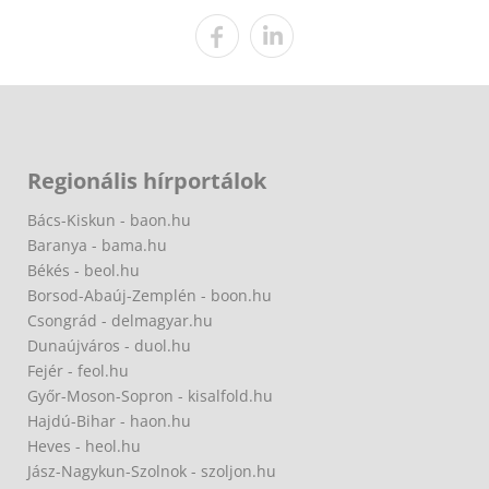
Regionális hírportálok
Bács-Kiskun - baon.hu
Baranya - bama.hu
Békés - beol.hu
Borsod-Abaúj-Zemplén - boon.hu
Csongrád - delmagyar.hu
Dunaújváros - duol.hu
Fejér - feol.hu
Győr-Moson-Sopron - kisalfold.hu
Hajdú-Bihar - haon.hu
Heves - heol.hu
Jász-Nagykun-Szolnok - szoljon.hu