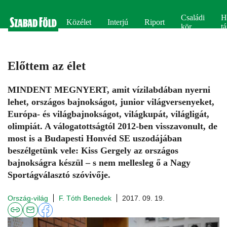
Családi
H
Közélet
Interjú
Riport
kör
tá
Előttem az élet
MINDENT MEGNYERT, amit vízilabdában nyerni
lehet, országos bajnokságot, junior világversenyeket,
Európa- és világbajnokságot, világkupát, világligát,
olimpiát. A válogatottságtól 2012-ben visszavonult, de
most is a Budapesti Honvéd SE uszodájában
beszélgetünk vele: Kiss Gergely az országos
bajnokságra készül – s nem mellesleg ő a Nagy
Sportágválasztó szóvivője.
Ország-világ
F. Tóth Benedek
2017. 09. 19.