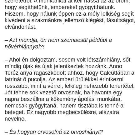
szeretetről. A munkánkat át kell hassa az az öröm,
hogy segíthetünk, embereket gyógyíthatunk.
Hiszem, hogy nálunk éppen ez a mély lelkiség segít
kivédeni a szakmánkra jellemző kiégést, fásultságot,
elvándorlást.
– Azt mondja, ön nem szembesül például a
nővérhiánnyal?!
– Ahol én dolgoztam, sosem volt létszámhiány, sőt
mindig újak és újak jelentkeztek hozzánk. Anno
Teréz anya ragaszkodott ahhoz, hogy Calcuttában a
latrinát ő pucolja. Az emberi ürülékkel érintkezni
rosszabb, mint a vérrel, lelkileg nehezebb tehertétel.
Jót tenne sok vezető orvosnak, ha havonta egy
napra beszállna a kőkemény ápolási munkába,
nemcsak gyógyítaná, hanem tisztába is tenné a
beteget. Ez nagyobb megbecsülésre, alázatra
nevelne.
– És hogyan orvosolná az orvoshiányt?