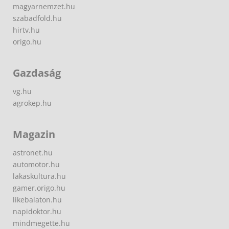
magyarnemzet.hu
szabadfold.hu
hirtv.hu
origo.hu
Gazdaság
vg.hu
agrokep.hu
Magazin
astronet.hu
automotor.hu
lakaskultura.hu
gamer.origo.hu
likebalaton.hu
napidoktor.hu
mindmegette.hu