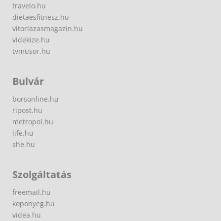
travelo.hu
dietaesfitnesz.hu
vitorlazasmagazin.hu
videkize.hu
tvmusor.hu
Bulvár
borsonline.hu
ripost.hu
metropol.hu
life.hu
she.hu
Szolgáltatás
freemail.hu
koponyeg.hu
videa.hu