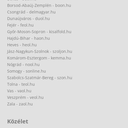
Borsod-Abaúj-Zemplén - boon.hu
Csongrád - delmagyar.hu
Dunaújváros - duol.hu
Fejér - feol.hu
Győr-Moson-Sopron - kisalfold.hu
Hajdú-Bihar - haon.hu
Heves - heol.hu
Jász-Nagykun-Szolnok - szoljon.hu
Komárom-Esztergom - kemma.hu
Nógrád - nool.hu
Somogy - sonline.hu
Szabolcs-Szatmár-Bereg - szon.hu
Tolna - teol.hu
Vas - vaol.hu
Veszprém - veol.hu
Zala - zaol.hu
Közélet