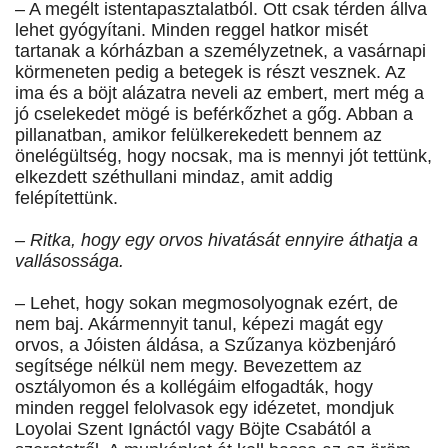
– A megélt istentapasztalatból. Ott csak térden állva
lehet gyógyítani. Minden reggel hatkor misét
tartanak a kórházban a személyzetnek, a vasárnapi
körmeneten pedig a betegek is részt vesznek. Az
ima és a böjt alázatra neveli az embert, mert még a
jó cselekedet mögé is beférkőzhet a gőg. Abban a
pillanatban, amikor felülkerekedett bennem az
önelégültség, hogy nocsak, ma is mennyi jót tettünk,
elkezdett széthullani mindaz, amit addig
felépítettünk.
– Ritka, hogy egy orvos hivatását ennyire áthatja a
vallásossága.
– Lehet, hogy sokan megmosolyognak ezért, de
nem baj. Akármennyit tanul, képezi magát egy
orvos, a Jóisten áldása, a Szűzanya közbenjáró
segítsége nélkül nem megy. Bevezettem az
osztályomon és a kollégáim elfogadták, hogy
minden reggel felolvasok egy idézetet, mondjuk
Loyolai Szent Ignáctól vagy Böjte Csabától a