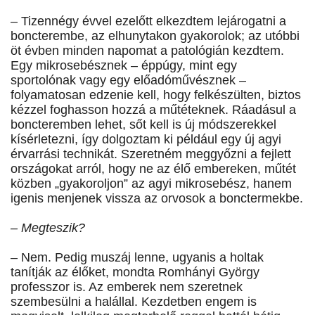
– Tizennégy évvel ezelőtt elkezdtem lejárogatni a
boncterembe, az elhunytakon gyakorolok; az utóbbi
öt évben minden napomat a patológián kezdtem.
Egy mikrosebésznek – éppúgy, mint egy
sportolónak vagy egy előadóművésznek –
folyamatosan edzenie kell, hogy felkészülten, biztos
kézzel foghasson hozzá a műtéteknek. Ráadásul a
boncteremben lehet, sőt kell is új módszerekkel
kísérletezni, így dolgoztam ki például egy új agyi
érvarrási technikát. Szeretném meggyőzni a fejlett
országokat arról, hogy ne az élő embereken, műtét
közben „gyakoroljon” az agyi mikrosebész, hanem
igenis menjenek vissza az orvosok a bonctermekbe.
– Megteszik?
– Nem. Pedig muszáj lenne, ugyanis a holtak
tanítják az élőket, mondta Romhányi György
professzor is. Az emberek nem szeretnek
szembesülni a halállal. Kezdetben engem is