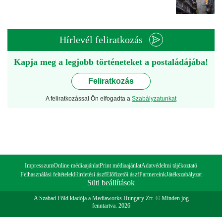
Hírlevél feliratkozás
Kapja meg a legjobb történeteket a postaládájába!
Feliratkozás
A feliratkozással Ön elfogadta a
Szabályzatunkat
Impresszum
Online médiaajánlat
Print médiaajánlat
Adatvédelmi tájékoztató
Felhasználási feltételek
Hirdetési ászf
Előfizetői ászf
Partnereink
Játékszabályzat
Süti beállítások
A Szabad Föld kiadója a Mediaworks Hungary Zrt. © Minden jog
fenntartva. 2026