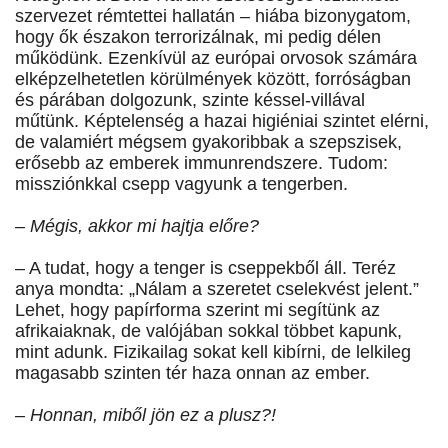
szervezet rémtettei hallatán – hiába bizonygatom,
hogy ők északon terrorizálnak, mi pedig délen
működünk. Ezenkívül az európai orvosok számára
elképzelhetetlen körülmények között, forróságban
és párában dolgozunk, szinte késsel-villával
műtünk. Képtelenség a hazai higiéniai szintet elérni,
de valamiért mégsem gyakoribbak a szepszisek,
erősebb az emberek immunrendszere. Tudom:
missziónkkal csepp vagyunk a tengerben.
– Mégis, akkor mi hajtja előre?
– A tudat, hogy a tenger is cseppekből áll. Teréz
anya mondta: „Nálam a szeretet cselekvést jelent.”
Lehet, hogy papírforma szerint mi segítünk az
afrikaiaknak, de valójában sokkal többet kapunk,
mint adunk. Fizikailag sokat kell kibírni, de lelkileg
magasabb szinten tér haza onnan az ember.
– Honnan, miből jön ez a plusz?!