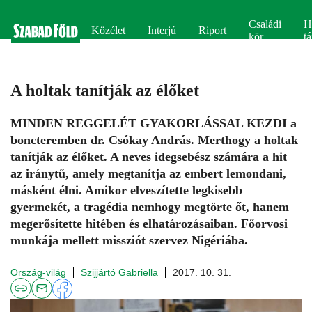
Családi
H
Közélet
Interjú
Riport
kör
tá
A holtak tanítják az élőket
MINDEN REGGELÉT GYAKORLÁSSAL KEZDI a
boncteremben dr. Csókay András. Merthogy a holtak
tanítják az élőket. A neves idegsebész számára a hit
az iránytű, amely megtanítja az embert lemondani,
másként élni. Amikor elveszítette legkisebb
gyermekét, a tragédia nemhogy megtörte őt, hanem
megerősítette hitében és elhatározásaiban. Főorvosi
munkája mellett missziót szervez Nigériába.
Ország-világ
Szijjártó Gabriella
2017. 10. 31.