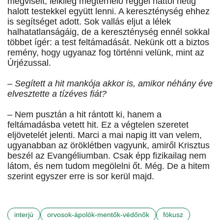
megviselt, lelkileg megterhelő reggel hattól hétig
halott testekkel együtt lenni. A kereszténység ehhez
is segítséget adott. Sok vallás eljut a lélek
halhatatlanságáig, de a kereszténység ennél sokkal
többet ígér: a test feltámadását. Nekünk ott a biztos
remény, hogy ugyanaz fog történni velünk, mint az
Úrjézussal.
– Segített a hit mankója akkor is, amikor néhány éve
elvesztette a tízéves fiát?
– Nem pusztán a hit rántott ki, hanem a
feltámadásba vetett hit. Ez a végtelen szeretet
eljövetelét jelenti. Marci a mai napig itt van velem,
ugyanabban az öröklétben vagyunk, amiről Krisztus
beszél az Evangéliumban. Csak épp fizikailag nem
látom, és nem tudom megölelni őt. Még. De a hitem
szerint egyszer erre is sor kerül majd.
interjú
orvosok-ápolók-mentők-védőnők
fókusz