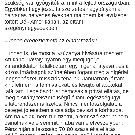
szükség van gyógyítókra, mint a fejlett országokban.
Egyébként egy jezsuita szerzetes nagybátyám a
hatvanas-hetvenes években majdnem két évtizedet
töltött Dél- Amerikában, az ottani
szegénynegyedekben.
– Innen eredeztethető az elhatározás?
– Innen is, de most a Szűzanya hívására mentem
Afrikába. Tavaly nyáron egy medjugorjei
zarándoklaton találkoztam egy nigériai atyával, és a
közös imádságok szünetében fogant meg a nigériai
idegsebészeti missziós tervünk. Januárban jártam
kint felmérni a tennivalókat, és lesújtó állapotokat
találtam. Legelőször is: nemcsak a privát ellátás, de
még a silány felszereltségű állami egészségügyi
ellátórendszer is fizetős. Nincs mentőszolgálat, a
beteget jó esetben a családja beviszi a kórházba.
Ám ha valaki nem tud fizetni, akkor szó szerint nem
csinálnak vele semmit, hiába van életveszélyben.
Pénz híján a lakosság 70-80 százaléka ellátás