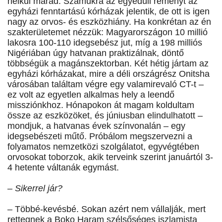
nélkül marad. Számukra az egyedüli reményt az
egyházi fenntartású kórházak jelentik, de ott is igen
nagy az orvos- és eszközhiány. Ha konkrétan az én
szakterületemet nézzük: Magyarországon 10 millió
lakosra 100-110 idegsebész jut, míg a 198 milliós
Nigériában úgy hatvanan praktizálnak, döntő
többségük a magánszektorban. Két hétig jártam az
egyházi kórházakat, mire a déli országrész Onitsha
városában találtam végre egy valamirevaló CT-t –
ez volt az egyetlen alkalmas hely a leendő
missziónkhoz. Hónapokon át magam koldultam
össze az eszközöket, és júniusban elindulhatott –
mondjuk, a hatvanas évek színvonalán – egy
idegsebészeti műtő. Próbálom megszervezni a
folyamatos nemzetközi szolgálatot, egyvégtében
orvosokat toborzok, akik terveink szerint januártól 3-
4 hetente váltanák egymást.
– Sikerrel jár?
– Többé-kevésbé. Sokan azért nem vállalják, mert
rettegnek a Boko Haram szélsőséges iszlamista