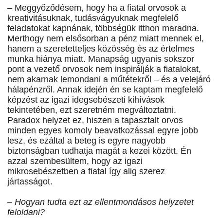
– Meggyőződésem, hogy ha a fiatal orvosok a
kreativitásuknak, tudásvágyuknak megfelelő
feladatokat kapnának, többségük itthon maradna.
Merthogy nem elsősorban a pénz miatt mennek el,
hanem a szeretetteljes közösség és az értelmes
munka hiánya miatt. Manapság ugyanis sokszor
pont a vezető orvosok nem inspirálják a fiatalokat,
nem akarnak lemondani a műtétekről – és a velejáró
hálapénzről. Annak idején én se kaptam megfelelő
képzést az igazi idegsebészeti kihívások
tekintetében, ezt szeretném megváltoztatni.
Paradox helyzet ez, hiszen a tapasztalt orvos
minden egyes komoly beavatkozással egyre jobb
lesz, és ezáltal a beteg is egyre nagyobb
biztonságban tudhatja magát a kezei között. Én
azzal szembesültem, hogy az igazi
mikrosebészetben a fiatal így alig szerez
jártasságot.
– Hogyan tudta ezt az ellentmondásos helyzetet
feloldani?