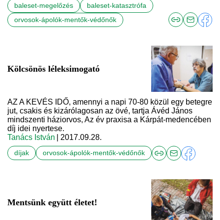
baleset-megelőzés
baleset-katasztrófa
orvosok-ápolók-mentők-védőnők
Kölcsönös léleksimogató
AZ A KEVÉS IDŐ, amennyi a napi 70-80 közül egy betegre
jut, csakis és kizárólagosan az övé, tartja Ávéd János
mindszenti háziorvos, Az év praxisa a Kárpát-medencében
díj idei nyertese.
Tanács István
| 2017.09.28.
díjak
orvosok-ápolók-mentők-védőnők
Mentsünk együtt életet!