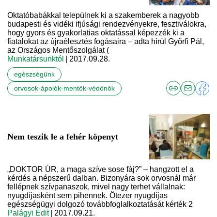
Oktatóbabákkal települnek ki a szakemberek a nagyobb
budapesti és vidéki ifjúsági rendezvényekre, fesztiválokra,
hogy gyors és gyakorlatias oktatással képezzék ki a
fiatalokat az újraélesztés fogásaira – adta hírül Győrfi Pál,
az Országos Mentőszolgálat (
Munkatársunktól
| 2017.09.28.
egészségünk
orvosok-ápolók-mentők-védőnők
Nem teszik le a fehér köpenyt
„DOKTOR ÚR, a maga szíve sose fáj?” – hangzott el a
kérdés a népszerű dalban. Bizonyára sok orvosnál már
fellépnek szívpanaszok, mivel nagy terhet vállalnak:
nyugdíjasként sem pihennek. Ötezer nyugdíjas
egészségügyi dolgozó továbbfoglalkoztatását kérték 2
Palágyi Edit
| 2017.09.21.