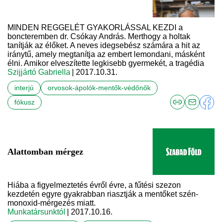
MINDEN REGGELÉT GYAKORLÁSSAL KEZDI a
boncteremben dr. Csókay András. Merthogy a holtak
tanítják az élőket. A neves idegsebész számára a hit az
iránytű, amely megtanítja az embert lemondani, másként
élni. Amikor elveszítette legkisebb gyermekét, a tragédia
Szijjártó Gabriella
| 2017.10.31.
interjú
orvosok-ápolók-mentők-védőnők
fókusz
Alattomban mérgez
Hiába a figyelmeztetés évről évre, a fűtési szezon
kezdetén egyre gyakrabban riasztják a mentőket szén-
monoxid-mérgezés miatt.
Munkatársunktól
| 2017.10.16.