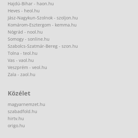
Hajdú-Bihar - haon.hu
Heves - heol.hu
Jász-Nagykun-Szolnok - szoljon.hu
Komárom-Esztergom - kemma.hu
Nógrád - nool.hu
Somogy - sonline.hu
Szabolcs-Szatmár-Bereg - szon.hu
Tolna - teol.hu
Vas - vaol.hu
Veszprém - veol.hu
Zala - zaol.hu
Közélet
magyarnemzet.hu
szabadfold.hu
hirtv.hu
origo.hu