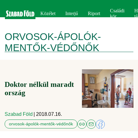
Családi
H
Közélet
Interjú
Riport
kör
tá
ORVOSOK-ÁPOLÓK-
MENTŐK-VÉDŐNŐK
Doktor nélkül maradt
ország
Szabad Föld
| 2018.07.16.
orvosok-ápolók-mentők-védőnők