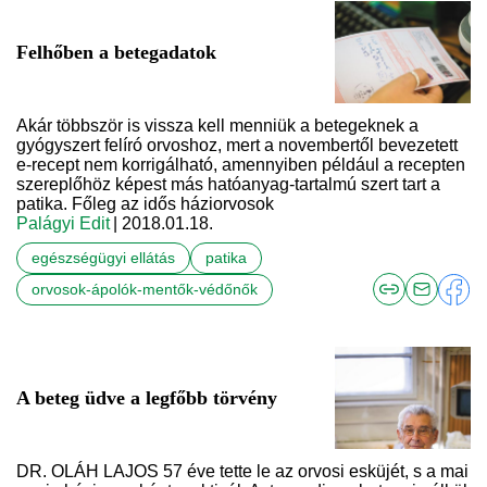
Felhőben a betegadatok
Akár többször is vissza kell menniük a betegeknek a
gyógyszert felíró orvoshoz, mert a novembertől bevezetett
e-recept nem korrigálható, amennyiben például a recepten
szereplőhöz képest más hatóanyag-tartalmú szert tart a
patika. Főleg az idős háziorvosok
Palágyi Edit
| 2018.01.18.
egészségügyi ellátás
patika
orvosok-ápolók-mentők-védőnők
A beteg üdve a legfőbb törvény
DR. OLÁH LAJOS 57 éve tette le az orvosi esküjét, s a mai