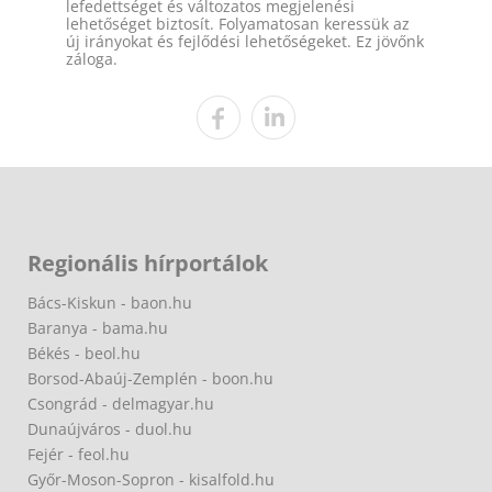
lefedettséget és változatos megjelenési
lehetőséget biztosít. Folyamatosan keressük az
új irányokat és fejlődési lehetőségeket. Ez jövőnk
záloga.
Regionális hírportálok
Bács-Kiskun - baon.hu
Baranya - bama.hu
Békés - beol.hu
Borsod-Abaúj-Zemplén - boon.hu
Csongrád - delmagyar.hu
Dunaújváros - duol.hu
Fejér - feol.hu
Győr-Moson-Sopron - kisalfold.hu