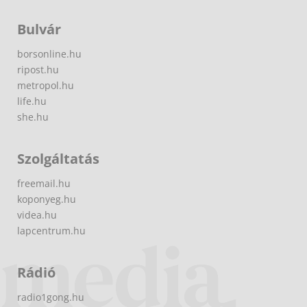
Bulvár
borsonline.hu
ripost.hu
metropol.hu
life.hu
she.hu
Szolgáltatás
freemail.hu
koponyeg.hu
videa.hu
lapcentrum.hu
Rádió
radio1gong.hu