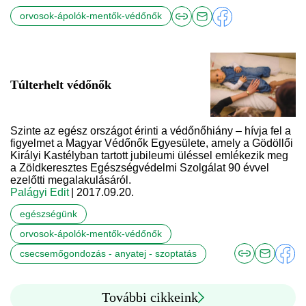
orvosok-ápolók-mentők-védőnők
Túlterhelt védőnők
Szinte az egész országot érinti a védőnőhiány – hívja fel a
figyelmet a Magyar Védőnők Egyesülete, amely a Gödöllői
Királyi Kastélyban tartott jubileumi üléssel emlékezik meg
a Zöldkeresztes Egészségvédelmi Szolgálat 90 évvel
ezelőtti megalakulásáról.
Palágyi Edit
| 2017.09.20.
egészségünk
orvosok-ápolók-mentők-védőnők
csecsemőgondozás - anyatej - szoptatás
További cikkeink