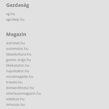
Gazdaság
vg.hu
agrokep.hu
Magazin
astronet.hu
automotor.hu
lakaskultura.hu
gamer.origo.hu
likebalaton.hu
napidoktor.hu
mindmegette.hu
travelo.hu
dietaesfitnesz.hu
vitorlazasmagazin.hu
videkize.hu
tvmusor.hu