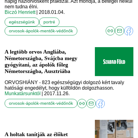
napig háziorvosként praktizál. Azt mondja, a betegei nélkül
nem tudna élni.
Biczó Henriett
| 2018.01.04.
egészségünk
portré
orvosok-ápolók-mentők-védőnők
A legtöbb orvos Angliába,
Németországba, Svájcba megy
gyógyítani, az ápolók főleg
Németországba, Ausztriába
ORVOSHIÁNY - 823 egészségügyi dolgozó kért tavaly
hatósági engedélyt, hogy külföldön dolgozhasson.
Munkatársunktól
| 2017.11.26.
orvosok-ápolók-mentők-védőnők
A holtak tanítják az élőket