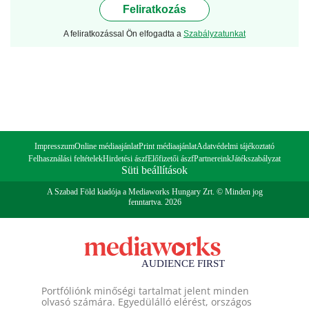
Feliratkozás
A feliratkozással Ön elfogadta a
Szabályzatunkat
Impresszum
Online médiaajánlat
Print médiaajánlat
Adatvédelmi tájékoztató
Felhasználási feltételek
Hirdetési ászf
Előfizetői ászf
Partnereink
Játékszabályzat
Süti beállítások
A Szabad Föld kiadója a Mediaworks Hungary Zrt. © Minden jog
fenntartva. 2026
Portfóliónk minőségi tartalmat jelent minden
olvasó számára. Egyedülálló elérést, országos