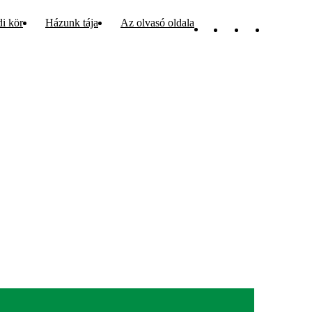
di kör
Házunk tája
Az olvasó oldala