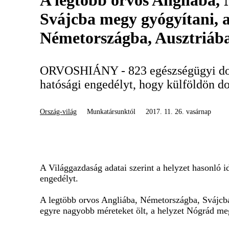
A legtöbb orvos Angliába,
Svájcba megy gyógyítani, a
Németországba, Ausztriáb
ORVOSHIÁNY - 823 egészségügyi dol
hatósági engedélyt, hogy külföldön d
Ország-világ
Munkatársunktól
2017. 11. 26. vasárnap
A Világgazdaság adatai szerint a helyzet hasonló i
engedélyt.
A legtöbb orvos Angliába, Németországba, Svájcba
egyre nagyobb méreteket ölt, a helyzet Nógrád me