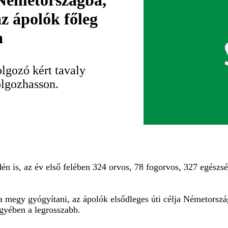
 Németországba,
z ápolók főleg
a
gozó kért tavaly
olgozhasson.
dén is, az év első felében 324 orvos, 78 fogorvos, 327 egész
 megy gyógyítani, az ápolók elsődleges úti célja Németorszá
gyében a legrosszabb.