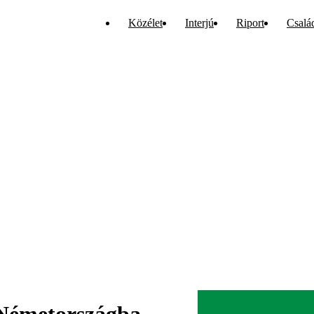
Közélet
Interjú
Riport
Csalá