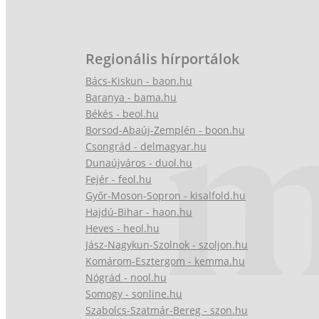
Regionális hírportálok
Bács-Kiskun - baon.hu
Baranya - bama.hu
Békés - beol.hu
Borsod-Abaúj-Zemplén - boon.hu
Csongrád - delmagyar.hu
Dunaújváros - duol.hu
Fejér - feol.hu
Győr-Moson-Sopron - kisalfold.hu
Hajdú-Bihar - haon.hu
Heves - heol.hu
Jász-Nagykun-Szolnok - szoljon.hu
Komárom-Esztergom - kemma.hu
Nógrád - nool.hu
Somogy - sonline.hu
Szabolcs-Szatmár-Bereg - szon.hu