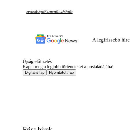
orvosok-ápolók-mentők-védőnők
A legfrissebb hír
Újság előfizetés
Kapja meg a legjobb történeteket a postaládájába!
Digitális lap
Nyomtatott lap
Friss hírek