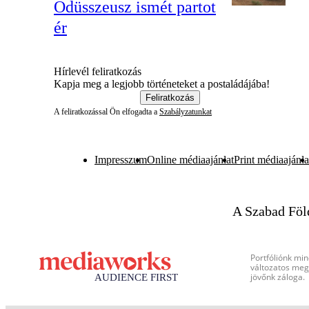
Odüsszeusz ismét partot
ér
Hírlevél feliratkozás
Kapja meg a legjobb történeteket a postaládájába!
Feliratkozás
A feliratkozással Ön elfogadta a
Szabályzatunkat
Impresszum
Online médiaajánlat
Print médiaajánla
A Szabad Föl
Portfóliónk min
változatos megj
jövőnk záloga.