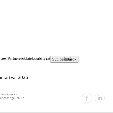
 ászf
Partnereink
Játékszabályzat
Süti beállítások
ntartva. 2026
edettséget és
 lehetőségeket. Ez