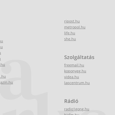
ripost.hu
metropol.hu
life.hu
she.hu
hu
hu
u
Szolgáltatás
u
.hu
freemail.hu
koponyeg.hu
z.hu
videa.hu
gazin.hu
lapcentrum.hu
Rádió
radio1gong.hu
hirfm.hu