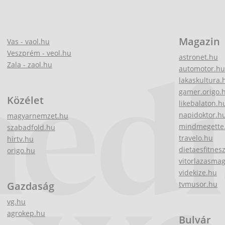
Magazin
Vas - vaol.hu
Veszprém - veol.hu
astronet.hu
Zala - zaol.hu
automotor.hu
lakaskultura.
gamer.origo.
Közélet
likebalaton.h
napidoktor.h
magyarnemzet.hu
mindmegette
szabadfold.hu
travelo.hu
hirtv.hu
dietaesfitnes
origo.hu
vitorlazasma
videkize.hu
Gazdaság
tvmusor.hu
vg.hu
agrokep.hu
Bulvár