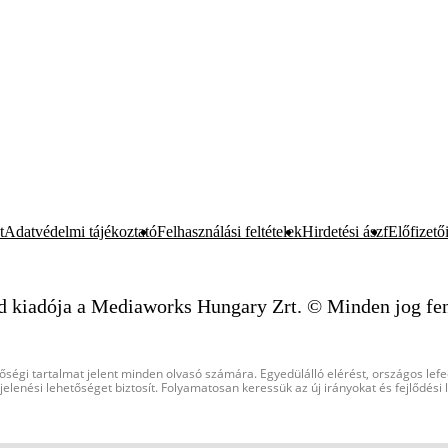
t
Adatvédelmi tájékoztató
Felhasználási feltételek
Hirdetési ászf
Előfizetői
d kiadója a Mediaworks Hungary Zrt. © Minden jog fen
őségi tartalmat jelent minden olvasó számára. Egyedülálló elérést, országos lef
elenési lehetőséget biztosít. Folyamatosan keressük az új irányokat és fejlődési