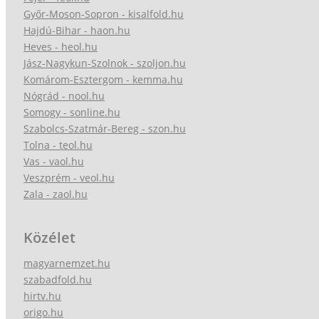
Győr-Moson-Sopron - kisalfold.hu
Hajdú-Bihar - haon.hu
Heves - heol.hu
Jász-Nagykun-Szolnok - szoljon.hu
Komárom-Esztergom - kemma.hu
Nógrád - nool.hu
Somogy - sonline.hu
Szabolcs-Szatmár-Bereg - szon.hu
Tolna - teol.hu
Vas - vaol.hu
Veszprém - veol.hu
Zala - zaol.hu
Közélet
magyarnemzet.hu
szabadfold.hu
hirtv.hu
origo.hu