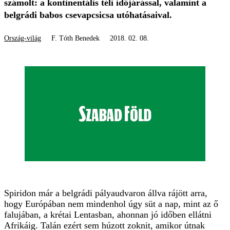
számolt: a kontinentális téli időjárással, valamint a
belgrádi babos csevapcsicsa utóhatásaival.
Ország-világ
F. Tóth Benedek
2018. 02. 08.
Spiridon már a belgrádi pályaudvaron állva rájött arra,
hogy Európában nem mindenhol úgy süt a nap, mint az ő
falujában, a krétai Lentasban, ahonnan jó időben ellátni
Afrikáig. Talán ezért sem húzott zoknit, amikor útnak