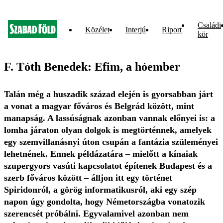
Családi
Közélet
Interjú
Riport
kör
F. Tóth Benedek: Efim, a hóember
Talán még a huszadik század elején is gyorsabban járt
a vonat a magyar főváros és Belgrád között, mint
manapság. A lassúságnak azonban vannak előnyei is: a
lomha járaton olyan dolgok is megtörténnek, amelyek
egy szemvillanásnyi úton csupán a fantázia szüleményei
lehetnének. Ennek példázatára – mielőtt a kínaiak
szupergyors vasúti kapcsolatot építenek Budapest és a
szerb főváros között – álljon itt egy történet
Spiridonról, a görög informatikusról, aki egy szép
napon úgy gondolta, hogy Németországba vonatozik
szerencsét próbálni. Egyvalamivel azonban nem