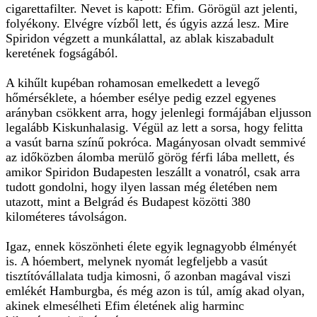
cigarettafilter. Nevet is kapott: Efim. Görögül azt jelenti,
folyékony. Elvégre vízből lett, és úgyis azzá lesz. Mire
Spiridon végzett a munkálattal, az ablak kiszabadult
keretének fogságából.
A kihűlt kupéban rohamosan emelkedett a levegő
hőmérséklete, a hóember esélye pedig ezzel egyenes
arányban csökkent arra, hogy jelenlegi formájában eljusson
legalább Kiskunhalasig. Végül az lett a sorsa, hogy felitta
a vasút barna színű pokróca. Magányosan olvadt semmivé
az időközben álomba merülő görög férfi lába mellett, és
amikor Spiridon Budapesten leszállt a vonatról, csak arra
tudott gondolni, hogy ilyen lassan még életében nem
utazott, mint a Belgrád és Budapest közötti 380
kilométeres távolságon.
Igaz, ennek köszönheti élete egyik legnagyobb élményét
is. A hóembert, melynek nyomát legfeljebb a vasút
tisztítóvállalata tudja kimosni, ő azonban magával viszi
emlékét Hamburgba, és még azon is túl, amíg akad olyan,
akinek elmesélheti Efim életének alig harminc