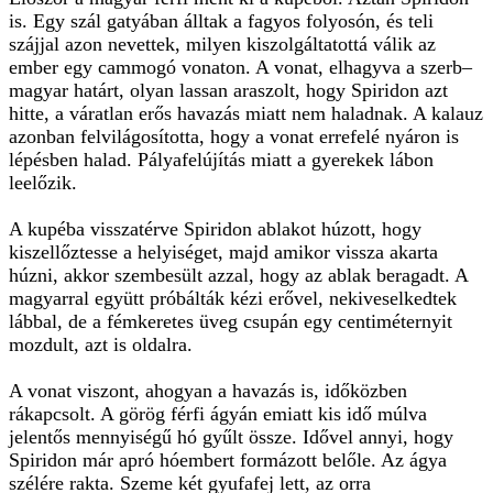
is. Egy szál gatyában álltak a fagyos folyosón, és teli
szájjal azon nevettek, milyen kiszolgáltatottá válik az
ember egy cammogó vonaton. A vonat, elhagyva a szerb–
magyar határt, olyan lassan araszolt, hogy Spiridon azt
hitte, a váratlan erős havazás miatt nem haladnak. A kalauz
azonban felvilágosította, hogy a vonat errefelé nyáron is
lépésben halad. Pályafelújítás miatt a gyerekek lábon
leelőzik.
A kupéba visszatérve Spiridon ablakot húzott, hogy
kiszellőztesse a helyiséget, majd amikor vissza akarta
húzni, akkor szembesült azzal, hogy az ablak beragadt. A
magyarral együtt próbálták kézi erővel, nekiveselkedtek
lábbal, de a fémkeretes üveg csupán egy centiméternyit
mozdult, azt is oldalra.
A vonat viszont, ahogyan a havazás is, időközben
rákapcsolt. A görög férfi ágyán emiatt kis idő múlva
jelentős mennyiségű hó gyűlt össze. Idővel annyi, hogy
Spiridon már apró hóembert formázott belőle. Az ágya
szélére rakta. Szeme két gyufafej lett, az orra