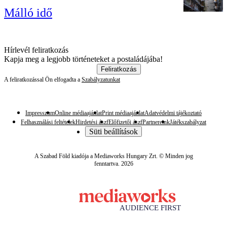
Málló idő
Hírlevél feliratkozás
Kapja meg a legjobb történeteket a postaládájába!
Feliratkozás
A feliratkozással Ön elfogadta a
Szabályzatunkat
Impresszum
Online médiaajánlat
Print médiaajánlat
Adatvédelmi tájékoztató
Felhasználási feltételek
Hirdetési ászf
Előfizetői ászf
Partnereink
Játékszabályzat
Süti beállítások
A Szabad Föld kiadója a Mediaworks Hungary Zrt. © Minden jog
fenntartva. 2026