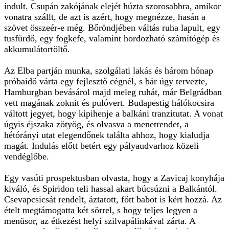
indult. Csupán zakójának elejét húzta szorosabbra, amikor
vonatra szállt, de azt is azért, hogy megnézze, hasán a
szövet összeér-e még. Bőröndjében váltás ruha lapult, egy
tusfürdő, egy fogkefe, valamint hordozható számítógép és
akkumulátortöltő.
Az Elba partján munka, szolgálati lakás és három hónap
próbaidő várta egy fejlesztő cégnél, s bár úgy tervezte,
Hamburgban bevásárol majd meleg ruhát, már Belgrádban
vett magának zoknit és pulóvert. Budapestig hálókocsira
váltott jegyet, hogy kipihenje a balkáni tranzitutat. A vonat
úgyis éjszaka zötyög, és olvasva a menetrendet, a
hétórányi utat elegendőnek találta ahhoz, hogy kialudja
magát. Indulás előtt betért egy pályaudvarhoz közeli
vendéglőbe.
Egy vasúti prospektusban olvasta, hogy a Zavicaj konyhája
kiváló, és Spiridon teli hassal akart búcsúzni a Balkántól.
Csevapcsicsát rendelt, áztatott, főtt babot is kért hozzá. Az
ételt megtámogatta két sörrel, s hogy teljes legyen a
menüsor, az étkezést helyi szilvapálinkával zárta. A