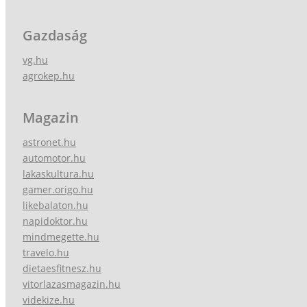
Gazdaság
vg.hu
agrokep.hu
Magazin
astronet.hu
automotor.hu
lakaskultura.hu
gamer.origo.hu
likebalaton.hu
napidoktor.hu
mindmegette.hu
travelo.hu
dietaesfitnesz.hu
vitorlazasmagazin.hu
videkize.hu