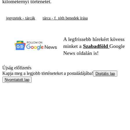
kilométernyi történetét.
jegyzetek - tárcák
tárca - f. tóth benedek írása
A legfrissebb hírekért kövess
minket a
Szabadföld
Google
News oldalán is!
Újság előfizetés
Kapja meg a legjobb történeteket a postaládájába!
Digitális lap
Nyomtatott lap