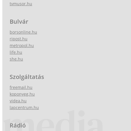
tvmusor.hu
Bulvár
borsonline.hu
ripost.hu
metropol.hu
life.hu
she.hu
Szolgáltatás
freemail.hu
koponyeg.hu
videa.hu
lapcentrum.hu
Rádió