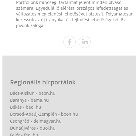
Portfóliónk minőségi tartalmat jelent minden olvasó
számára. Egyedülálló elérést, országos lefedettséget és
változatos megjelenési lehetőséget biztosít. Folyamatosan
keressük az új irányokat és fejlődési lehetőségeket. Ez
jövőnk záloga.
Regionális hírportálok
Bács-Kiskun - baon.hu
Baranya - bama.hu
Békés - beol.hu
Borsod-Abaúj-Zemplén - boon.hu
Csongrád - delmagyar.hu
Dunaújváros - duol.hu
Fejér - feol.hu