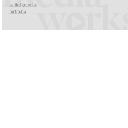
radio1gong.hu
hirfm.hu