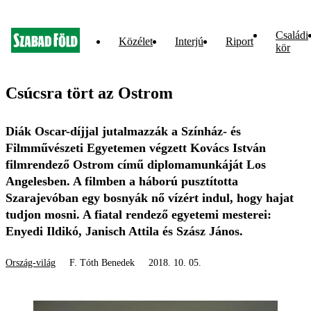
Családi
Közélet
Interjú
Riport
kör
Csúcsra tört az Ostrom
Diák Oscar-díjjal jutalmazzák a Színház- és
Filmművészeti Egyetemen végzett Kovács István
filmrendező Ostrom című diplomamunkáját Los
Angelesben. A filmben a háború pusztította
Szarajevóban egy bosnyák nő vízért indul, hogy hajat
tudjon mosni. A fiatal rendező egyetemi mesterei:
Enyedi Ildikó, Janisch Attila és Szász János.
Ország-világ
F. Tóth Benedek
2018. 10. 05.