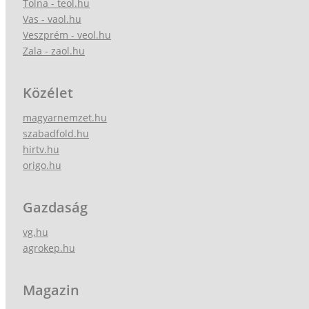
Tolna - teol.hu
Vas - vaol.hu
Veszprém - veol.hu
Zala - zaol.hu
Közélet
magyarnemzet.hu
szabadfold.hu
hirtv.hu
origo.hu
Gazdaság
vg.hu
agrokep.hu
Magazin