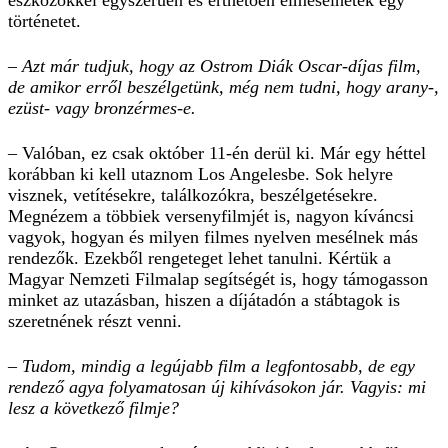
eszközökkel egyszerűen és érthetően elmesélhetek egy
történetet.
– Azt már tudjuk, hogy az Ostrom Diák Oscar-díjas film,
de amikor erről beszélgetünk, még nem tudni, hogy arany-,
ezüst- vagy bronzérmes-e.
– Valóban, ez csak október 11-én derül ki. Már egy héttel
korábban ki kell utaznom Los Angelesbe. Sok helyre
visznek, vetítésekre, találkozókra, beszélgetésekre.
Megnézem a többiek versenyfilmjét is, nagyon kíváncsi
vagyok, hogyan és milyen filmes nyelven mesélnek más
rendezők. Ezekből rengeteget lehet tanulni. Kértük a
Magyar Nemzeti Filmalap segítségét is, hogy támogasson
minket az utazásban, hiszen a díjátadón a stábtagok is
szeretnének részt venni.
– Tudom, mindig a legújabb film a legfontosabb, de egy
rendező agya folyamatosan új kihívásokon jár. Vagyis: mi
lesz a következő filmje?