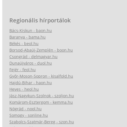
Regionális hírportálok
Bács-Kiskun - baon.hu
Baranya - bama.hu
Békés - beol.hu
Borsod-Abaúj-Zemplén - boon.hu
Csongrád - delmagyar.hu
Dunaújváros - duol.hu
Fejér - feol.hu
Győr-Moson-Sopron - kisalfold.hu
Hajdú-Bihar - haon.hu
Heves - heol.hu
Jász-Nagykun-Szolnok - szoljon.hu
Komárom-Esztergom - kemma.hu
Nógrád - nool.hu
Somogy - sonline.hu
Szabolcs-Szatmár-Bereg - szon.hu