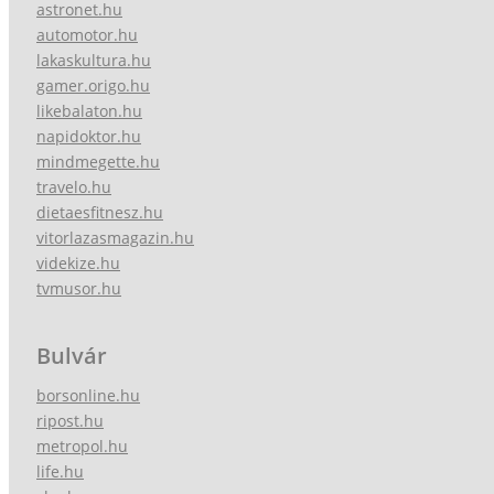
astronet.hu
automotor.hu
lakaskultura.hu
gamer.origo.hu
likebalaton.hu
napidoktor.hu
mindmegette.hu
travelo.hu
dietaesfitnesz.hu
vitorlazasmagazin.hu
videkize.hu
tvmusor.hu
Bulvár
borsonline.hu
ripost.hu
metropol.hu
life.hu