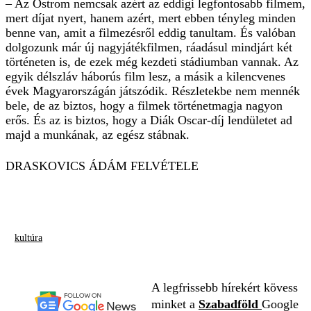
– Az Ostrom nemcsak azért az eddigi legfontosabb filmem,
mert díjat nyert, hanem azért, mert ebben tényleg minden
benne van, amit a filmezésről eddig tanultam. És valóban
dolgozunk már új nagyjátékfilmen, ráadásul mindjárt két
történeten is, de ezek még kezdeti stádiumban vannak. Az
egyik délszláv háborús film lesz, a másik a kilencvenes
évek Magyarországán játszódik. Részletekbe nem mennék
bele, de az biztos, hogy a filmek történetmagja nagyon
erős. És az is biztos, hogy a Diák Oscar-díj lendületet ad
majd a munkának, az egész stábnak.
DRASKOVICS ÁDÁM FELVÉTELE
kultúra
A legfrissebb hírekért kövess
minket a
Szabadföld
Google