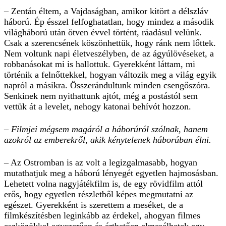
– Zentán éltem, a Vajdaságban, amikor kitört a délszláv
háború. Ép ésszel felfoghatatlan, hogy mindez a második
világháború után ötven évvel történt, ráadásul velünk.
Csak a szerencsének köszönhettük, hogy ránk nem lőttek.
Nem voltunk napi életveszélyben, de az ágyúlövéseket, a
robbanásokat mi is hallottuk. Gyerekként láttam, mi
történik a felnőttekkel, hogyan változik meg a világ egyik
napról a másikra. Összerándultunk minden csengőszóra.
Senkinek nem nyithattunk ajtót, még a postástól sem
vettük át a levelet, nehogy katonai behívót hozzon.
– Filmjei mégsem magáról a háborúról szólnak, hanem
azokról az emberekről, akik kénytelenek háborúban élni.
– Az Ostromban is az volt a legizgalmasabb, hogyan
mutathatjuk meg a háború lényegét egyetlen hajmosásban.
Lehetett volna nagyjátékfilm is, de egy rövidfilm attól
erős, hogy egyetlen részletből képes megmutatni az
egészet. Gyerekként is szerettem a meséket, de a
filmkészítésben leginkább az érdekel, ahogyan filmes