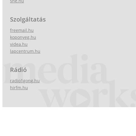
she.hu
Szolgáltatás
freemail.hu
koponyeg.hu
videa.hu
lapcentrum.hu
Rádió
radio1gong.hu
hirfm.hu