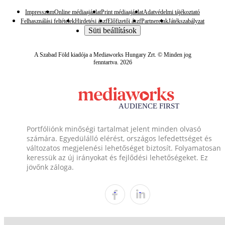
Impresszum
Online médiaajánlat
Print médiaajánlat
Adatvédelmi tájékoztató
Felhasználási feltételek
Hirdetési ászf
Előfizetői ászf
Partnereink
Játékszabályzat
Süti beállítások
A Szabad Föld kiadója a Mediaworks Hungary Zrt. © Minden jog
fenntartva. 2026
Portfóliónk minőségi tartalmat jelent minden olvasó
számára. Egyedülálló elérést, országos lefedettséget és
változatos megjelenési lehetőséget biztosít. Folyamatosan
keressük az új irányokat és fejlődési lehetőségeket. Ez
jövőnk záloga.