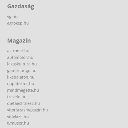
Gazdaság
vg.hu
agrokep.hu
Magazin
astronet.hu
automotor.hu
lakaskultura.hu
gamer.origo.hu
likebalaton.hu
napidoktor.hu
mindmegette.hu
travelo.hu
dietaesfitnesz.hu
vitorlazasmagazin.hu
videkize.hu
tvmusor.hu