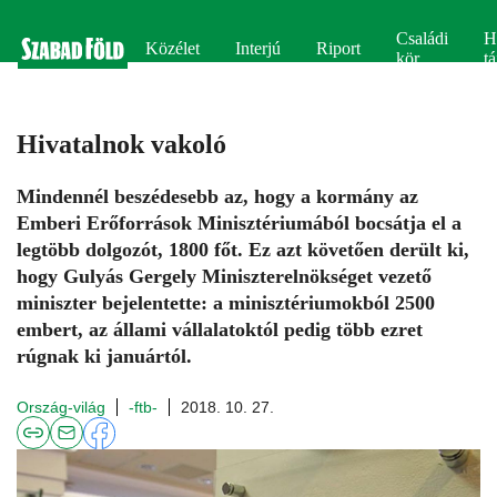
Családi
H
Közélet
Interjú
Riport
kör
tá
Hivatalnok vakoló
Mindennél beszédesebb az, hogy a kormány az
Emberi Erőforrások Minisztériumából bocsátja el a
legtöbb dolgozót, 1800 főt. Ez azt követően derült ki,
hogy Gulyás Gergely Miniszterelnökséget vezető
miniszter bejelentette: a minisztériumokból 2500
embert, az állami vállalatoktól pedig több ezret
rúgnak ki januártól.
Ország-világ
-ftb-
2018. 10. 27.