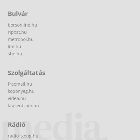
Bulvár
borsonline.hu
ripost.hu
metropol.hu
life.hu
she.hu
Szolgáltatás
freemail.hu
koponyeg.hu
videa.hu
lapcentrum.hu
Rádió
radio1gong.hu