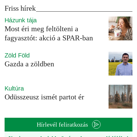
Friss hírek
Házunk tája
Most éri meg feltölteni a
fagyasztót: akció a SPAR-ban
Zöld Föld
Gazda a zöldben
Kultúra
Odüsszeusz ismét partot ér
Hírlevél feliratkozás