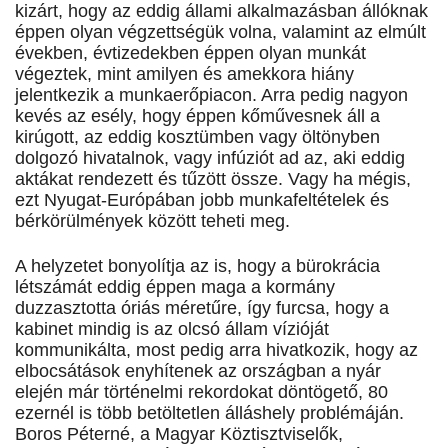
kizárt, hogy az eddig állami alkalmazásban állóknak
éppen olyan végzettségük volna, valamint az elmúlt
években, évtizedekben éppen olyan munkát
végeztek, mint amilyen és amekkora hiány
jelentkezik a munkaerőpiacon. Arra pedig nagyon
kevés az esély, hogy éppen kőművesnek áll a
kirúgott, az eddig kosztümben vagy öltönyben
dolgozó hivatalnok, vagy infúziót ad az, aki eddig
aktákat rendezett és tűzött össze. Vagy ha mégis,
ezt Nyugat-Európában jobb munkafeltételek és
bérkörülmények között teheti meg.
A helyzetet bonyolítja az is, hogy a bürokrácia
létszámát eddig éppen maga a kormány
duzzasztotta óriás méretűre, így furcsa, hogy a
kabinet mindig is az olcsó állam vízióját
kommunikálta, most pedig arra hivatkozik, hogy az
elbocsátások enyhítenek az országban a nyár
elején már történelmi rekordokat döntögető, 80
ezernél is több betöltetlen álláshely problémáján.
Boros Péterné, a Magyar Köztisztviselők,