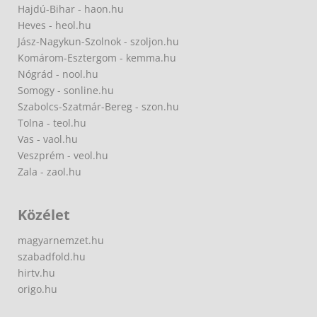
Hajdú-Bihar - haon.hu
Heves - heol.hu
Jász-Nagykun-Szolnok - szoljon.hu
Komárom-Esztergom - kemma.hu
Nógrád - nool.hu
Somogy - sonline.hu
Szabolcs-Szatmár-Bereg - szon.hu
Tolna - teol.hu
Vas - vaol.hu
Veszprém - veol.hu
Zala - zaol.hu
Közélet
magyarnemzet.hu
szabadfold.hu
hirtv.hu
origo.hu