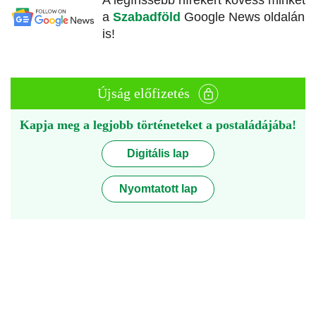
A legfrissebb hírekért kövess minket
a
Szabadföld
Google News oldalán
is!
Újság előfizetés
Kapja meg a legjobb történeteket a postaládájába!
Digitális lap
Nyomtatott lap