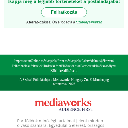
Kapja meg a legjobb történeteket a postaládájába!
Feliratkozás
A feliratkozással Ön elfogadta a
Szabályzatunkat
Impresszum
Online médiaajánlat
Print médiaajánlat
Adatvédelmi tájékoztató
Felhasználási feltételek
Hirdetési ászf
Előfizetői ászf
Partnereink
Játékszabályzat
Süti beállítások
A Szabad Föld kiadója a Mediaworks Hungary Zrt. © Minden jog
fenntartva. 2026
Portfóliónk minőségi tartalmat jelent minden
olvasó számára. Egyedülálló elérést, országos