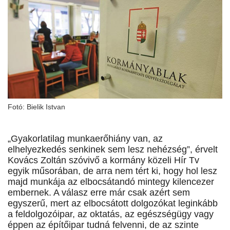
Fotó: Bielik Istvan
„Gyakorlatilag munkaerőhiány van, az
elhelyezkedés senkinek sem lesz nehézség”, érvelt
Kovács Zoltán szóvivő a kormány közeli Hír Tv
egyik műsorában, de arra nem tért ki, hogy hol lesz
majd munkája az elbocsátandó mintegy kilencezer
embernek. A válasz erre már csak azért sem
egyszerű, mert az elbocsátott dolgozókat leginkább
a feldolgozóipar, az oktatás, az egészségügy vagy
éppen az építőipar tudná felvenni, de az szinte