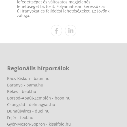
lefedettséget és változatos megjelenési
lehetőséget biztosít. Folyamatosan keressük az
új irányokat és fejlődési lehetőségeket. Ez jövőnk
záloga.
Regionális hírportálok
Bács-Kiskun - baon.hu
Baranya - bama.hu
Békés - beol.hu
Borsod-Abaúj-Zemplén - boon.hu
Csongrád - delmagyar.hu
Dunaújváros - duol.hu
Fejér - feol.hu
Győr-Moson-Sopron - kisalfold.hu