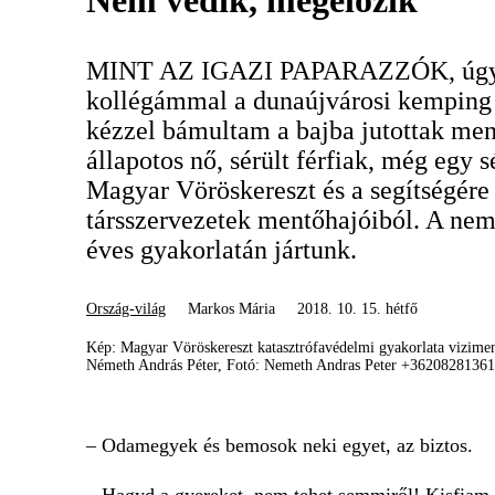
Nem védik, megelőzik
MINT AZ IGAZI PAPARAZZÓK, úgy á
kollégámmal a dunaújvárosi kemping D
kézzel bámultam a bajba jutottak men
állapotos nő, sérült férfiak, még egy s
Magyar Vöröskereszt és a segítségére
társszervezetek mentőhajóiból. A nem
éves gyakorlatán jártunk.
Ország-világ
Markos Mária
2018. 10. 15. hétfő
Kép: Magyar Vöröskereszt katasztrófavédelmi gyakorlata vizime
Németh András Péter, Fotó: Nemeth Andras Peter +36208281361
– Odamegyek és bemosok neki egyet, az biztos.