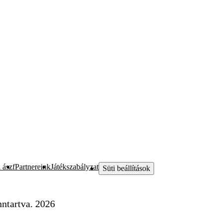
 ászf
Partnereink
Játékszabályzat
Süti beállítások
ntartva. 2026