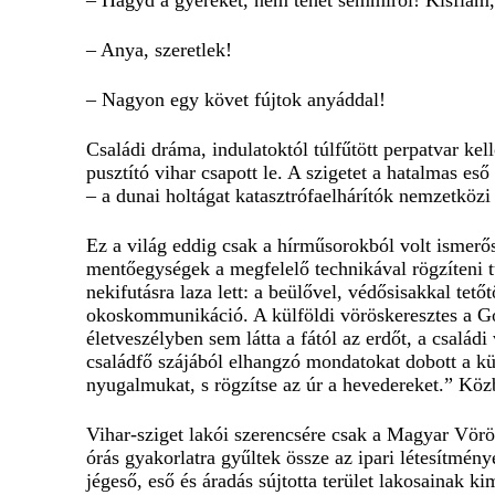
– Hagyd a gyereket, nem tehet semmiről! Kisfiam, 
– Anya, szeretlek!
– Nagyon egy követ fújtok anyáddal!
Családi dráma, indulatoktól túlfűtött perpatvar k
pusztító vihar csapott le. A szigetet a hatalmas eső
– a dunai holtágat katasztrófaelhárítók nemzetközi
Ez a világ eddig csak a hírműsorokból volt ismerős
mentőegységek a megfelelő technikával rögzíteni tud
nekifutásra laza lett: a beülővel, védősisakkal tetőt
okoskommunikáció. A külföldi vöröskeresztes a Goo
életveszélyben sem látta a fától az erdőt, a családi
családfő szájából elhangzó mondatokat dobott a kü
nyugalmukat, s rögzítse az úr a hevedereket.” Kö
Vihar-sziget lakói szerencsére csak a Magyar Vörö
órás gyakorlatra gyűltek össze az ipari létesítmén
jégeső, eső és áradás sújtotta terület lakosainak 