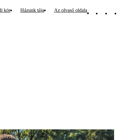
di kör
Házunk tája
Az olvasó oldala