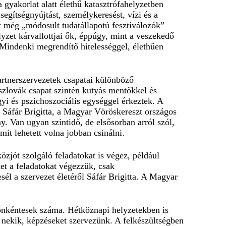
 gyakorlat alatt élethű katasztrófahelyzetben
segítségnyújtást, személykeresést, vízi és a
t még „módosult tudatállapotú fesztiválozók”
elyzet kárvallottjai ők, éppúgy, mint a veszekedő
. Mindenki megrendítő hitelességgel, élethűen
artnerszervezetek csapatai különböző
szlovák csapat szintén kutyás mentőkkel és
yi és pszichoszociális egységgel érkeztek. A
– Sáfár Brigitta, a Magyar Vöröskereszt országos
y. Van ugyan szintidő, de elsősorban arról szól,
it lehetett volna jobban csinálni.
zjót szolgáló feladatokat is végez, például
ket a feladatokat végezzük, csak
l a szervezet életéről Sáfár Brigitta. A Magyar
 önkéntesek száma. Hétköznapi helyzetekben is
 nekik, képzéseket szervezünk. A felkészültségben