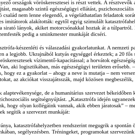
yező országok vöröskeresztesei is részt vettek. A résztvevők a
ást, magasabb szintű egészségügyi ellátást, pszichoszociális 
ó család nem lenne elegendő, a végeláthatatlan feladatok sorá
tes imitátorok alakították: egytől egyig szimulált katasztrófah
a sirató lányok, akiket motorcsónakkal hoztak át a túlpartról
 szemfesték pedig a sminkmester munkáját dicséri.
ztrófa-készenléti és válaszadási gyakorlatunkat. A nemzeti p
en a legjobb. Ukrajnából kutyás egységgel érkeztek; a 20 fős 
röskeresztesek vízimentő-kapacitással; a horvátok egészségüg
Van, aki logisztikában, más egészségügyi területen erősebb. 
s, hogy ez a gyakorlat – ahogy a neve is mutatja – nem versen
okat, az akciókat visszajátsszák, majd közösen megbeszélik, m
alaptevékenysége, de a humanitárius szervezet békeidőben kö
zichoszociális segítségnyújtást. „Katasztrófa idején ugyaneze
, hogy olyan kollégáink vannak, akik ebben járatosak” – mesé
ek segítik a szervezet munkáját:
ránya, katasztrófahelyzetben rendszerint megugrik a spontán
unkában, segélyezésben. Tréningeket, programokat szervezünk