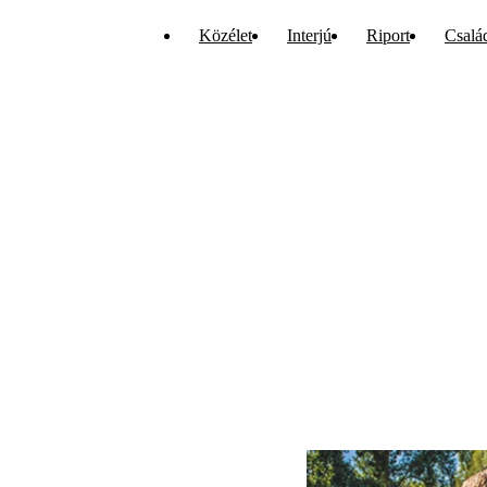
Közélet
Interjú
Riport
Csalá