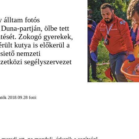
lltam fotós
una-partján, ölbe tett
tését. Zokogó gyerekek,
érült kutya is előkerül a
 siető nemzeti
zetközi segélyszervezet
ntők 2018.09.28 fotó: