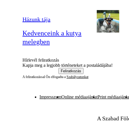
Házunk tája
Kedvenceink a kutya
melegben
Hírlevél feliratkozás
Kapja meg a legjobb történeteket a postaládájába!
Feliratkozás
A feliratkozással Ön elfogadta a
Szabályzatunkat
Impresszum
Online médiaajánlat
Print médiaajánla
A Szabad Föl