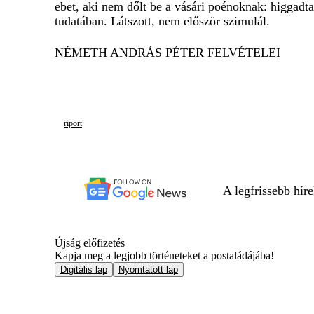
ebet, aki nem dőlt be a vásári poénoknak: higgadt
tudatában. Látszott, nem először szimulál.
NÉMETH ANDRÁS PÉTER FELVÉTELEI
riport
A legfrissebb hír
Újság előfizetés
Kapja meg a legjobb történeteket a postaládájába!
Digitális lap
Nyomtatott lap