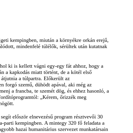
zigeti kempingben, miután a környékre orkán erejű,
álódott, mindenfelé túlélők, sérültek után kutatnak
ol ki is kellett vágni egy-egy fát ahhoz, hogy a
án a kapkodás miatt történt, de a kötél első
átjutnia a túlpartra. Előkerült az
ben forgó szemű, dühödt apával, aki még az
a menj a francba, te szemét dög, és ehhez hasonló, a
a fordítóprogramtól: „Kérem, őrizzék meg
mögött.
 segít először elnevezésű program résztvevői 30
una-parti kempingben. A mintegy 320 fő feladata a
gnagyobb hazai humanitárius szervezet munkatársain