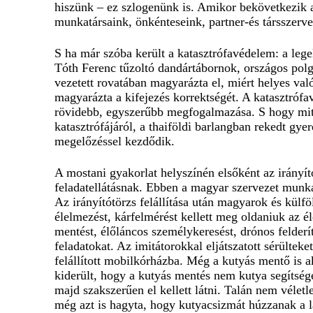
hiszünk – ez szlogenünk is. Amikor bekövetkezik a 
munkatársaink, önkénteseink, partner-és társszerv
S ha már szóba került a katasztrófavédelem: a leg
Tóth Ferenc tűzoltó dandártábornok, országos pol
vezetett rovatában magyarázta el, miért helyes val
magyarázta a kifejezés korrektségét. A katasztrófa
rövidebb, egyszerűbb megfogalmazása. S hogy mit 
katasztrófájáról, a thaiföldi barlangban rekedt gy
megelőzéssel kezdődik.
A mostani gyakorlat helyszínén elsőként az irányít
feladatellátásnak. Ebben a magyar szervezet munkat
Az irányítótörzs felállítása után magyarok és külf
élelmezést, kárfelmérést kellett meg oldaniuk az é
mentést, élőláncos személykeresést, drónos felderí
feladatokat. Az imitátorokkal eljátszatott sérültek
felállított mobilkórházba. Még a kutyás mentő is a
kiderült, hogy a kutyás mentés nem kutya segítségév
majd szakszerűen el kellett látni. Talán nem vélet
még azt is hagyta, hogy kutyacsizmát húzzanak a l