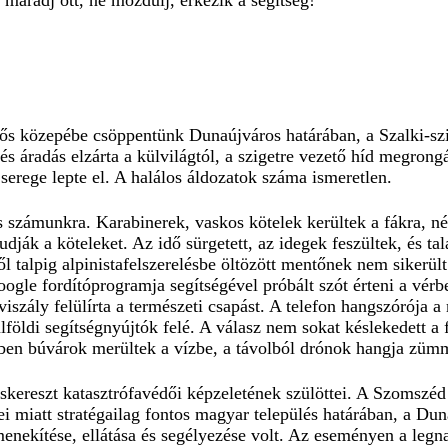
maradj ott, ne mozdulj, érkezik a segítség!
ellős közepébe csöppentünk Dunaújváros határában, a Szalki-s
 és áradás elzárta a külvilágtól, a szigetre vezető híd megrong
 serege lepte el. A halálos áldozatok száma ismeretlen.
 számunkra. Karabinerek, vaskos kötelek kerültek a fákra, néh
ják a köteleket. Az idő sürgetett, az idegek feszültek, és tal
ől talpig alpinistafelszerelésbe öltözött mentőnek nem sikerült 
gle fordítóprogramja segítségével próbált szót érteni a vér
 viszály felülírta a természeti csapást. A telefon hangszórója 
lföldi segítségnyújtók felé. A válasz nem sokat késlekedett 
zben búvárok merültek a vízbe, a távolból drónok hangja züm
skereszt katasztrófavédői képzeletének szülöttei. A Szomszéd
yei miatt stratégailag fontos magyar település határában, a D
kimenekítése, ellátása és segélyezése volt. Az eseményen a le