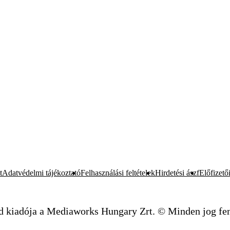
t
Adatvédelmi tájékoztató
Felhasználási feltételek
Hirdetési ászf
Előfizetői
d kiadója a Mediaworks Hungary Zrt. © Minden jog fen