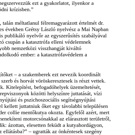
megszervezzük ezt a gyakorlatot, ilyenkor a
dni krízisben.”
talán méltatlanul félremagyarázott értelmét dr.
0-es években Grétsy László nyelvész a Mai Napban
is publikáló nyelvőr az egyszerűsítés szabályával
zó csupán a katasztrófa elleni védelemnek
yobb nemzetközi visszhangját kiváltó
gondolkodó ember: a katasztrófavédelem a
gítőket – a szakemberek ezt nevezik koordinált
szerb és horvát vöröskeresztesek is részt vettek.
k. Kitelepítést, befogadóhelyek üzemeltetését,
epviszonyok közötti helyszínre juttatását, vízi
yújtási és pszichoszociális segítségnyújtási
l kellett juttatniuk őket egy távolabbi településen
der collie mentőkutya okozta. Egyfelől azért, mert
menekíteni motorcsónakkal az elárasztott területről,
dik: ázottan, elesetten feküdt a kutyahordágyon,
z ellátásba?” – ugratták az önkéntesek szegény