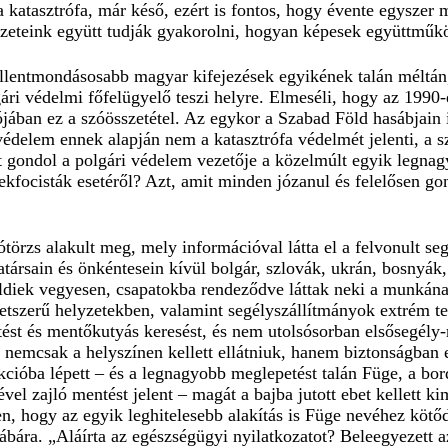
katasztrófa, már késő, ezért is fontos, hogy évente egyszer 
ezeteink együtt tudják gyakorolni, hogyan képesek együttműkö
ellentmondásosabb magyar kifejezések egyikének talán méltán, 
gári védelmi főfelügyelő teszi helyre. Elmeséli, hogy az 199
ójában ez a szóösszetétel. Az egykor a Szabad Föld hasábjain 
védelem ennek alapján nem a katasztrófa védelmét jelenti, a s
gondol a polgári védelem vezetője a közelmúlt egyik legnag
erekfocisták esetéről? Azt, amit minden józanul és felelősen 
ótörzs alakult meg, mely információval látta el a felvonult se
ársain és önkéntesein kívül bolgár, szlovák, ukrán, bosnyák, 
öldiek vegyesen, csapatokba rendeződve láttak neki a munkána
letszerű helyzetekben, valamint segélyszállítmányok extrém ter
tést és mentőkutyás keresést, és nem utolsósorban elsősegély-n
et nemcsak a helyszínen kellett ellátniuk, hanem biztonságban e
kcióba lépett – és a legnagyobb meglepetést talán Füge, a bor
el zajló mentést jelent – magát a bajba jutott ebet kellett ki
len, hogy az egyik leghitelesebb alakítás is Füge nevéhez kötő
ábára. „Aláírta az egészségügyi nyilatkozatot? Beleegyezett a