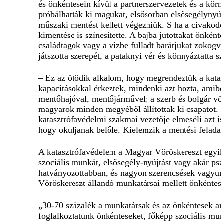
és önkéntesein kívül a partnerszervezetek és a körn
próbálhatták ki magukat, elsősorban elsősegélynyújt
műszaki mentést kellett végezniük. S ha a civakod
kimentése is színesítette. A bajba jutottakat önkén
családtagok vagy a vízbe fulladt barátjukat zokogv
játszotta szerepét, a pataknyi vér és könnyáztatta
– Ez az ötödik alkalom, hogy megrendeztük a katas
kapacitásokkal érkeztek, mindenki azt hozta, amib
mentőhajóval, mentőjárművel; a szerb és bolgár vö
magyarok minden megyéből állítottak ki csapatot. 
katasztrófavédelmi szakmai vezetője elmeséli azt i
hogy okuljanak belőle. Kielemzik a mentési feladat
A katasztrófavédelem a Magyar Vöröskereszt egyik 
szociális munkát, elsősegély-nyújtást vagy akár ps
hatványozottabban, és nagyon szerencsések vagyunk
Vöröskereszt állandó munkatársai mellett önkéntes
„30-70 százalék a munkatársak és az önkéntesek a
foglalkoztatunk önkénteseket, főképp szociális m