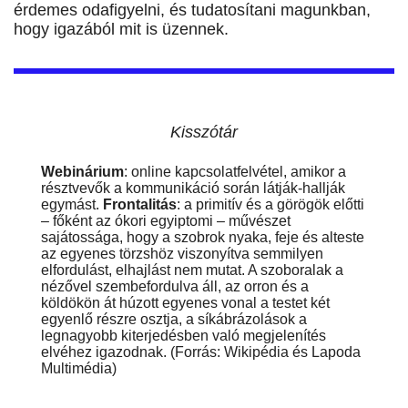
érdemes odafigyelni, és tudatosítani magunkban,
hogy igazából mit is üzennek.
Kisszótár
Webinárium
: online kapcsolatfelvétel, amikor a
résztvevők a kommunikáció során látják-hallják
egymást.
Frontalitás
: a primitív és a görögök előtti
– főként az ókori egyiptomi – művészet
sajátossága, hogy a szobrok nyaka, feje és alteste
az egyenes törzshöz viszonyítva semmilyen
elfordulást, elhajlást nem mutat. A szoboralak a
nézővel szembefordulva áll, az orron és a
köldökön át húzott egyenes vonal a testet két
egyenlő részre osztja, a síkábrázolások a
legnagyobb kiterjedésben való megjelenítés
elvéhez igazodnak. (Forrás: Wikipédia és Lapoda
Multimédia)