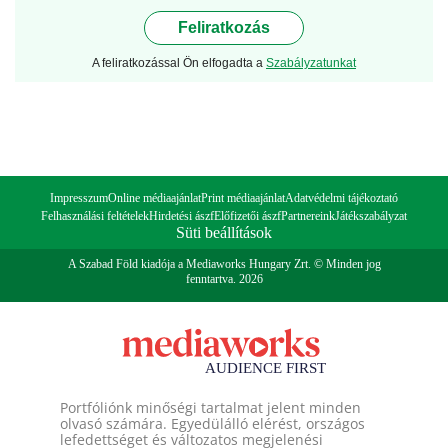
Feliratkozás
A feliratkozással Ön elfogadta a
Szabályzatunkat
Impresszum
Online médiaajánlat
Print médiaajánlat
Adatvédelmi tájékoztató
Felhasználási feltételek
Hirdetési ászf
Előfizetői ászf
Partnereink
Játékszabályzat
Süti beállítások
A Szabad Föld kiadója a Mediaworks Hungary Zrt. © Minden jog
fenntartva. 2026
Portfóliónk minőségi tartalmat jelent minden
olvasó számára. Egyedülálló elérést, országos
lefedettséget és változatos megjelenési