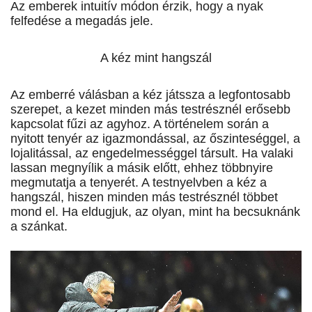
Az emberek intuitív módon érzik, hogy a nyak
felfedése a megadás jele.
A kéz mint hangszál
Az emberré válásban a kéz játssza a legfontosabb
szerepet, a kezet minden más testrésznél erősebb
kapcsolat fűzi az agyhoz. A történelem során a
nyitott tenyér az igazmondással, az őszinteséggel, a
lojalitással, az engedelmességgel társult. Ha valaki
lassan megnyílik a másik előtt, ehhez többnyire
megmutatja a tenyerét. A testnyelvben a kéz a
hangszál, hiszen minden más testrésznél többet
mond el. Ha eldugjuk, az olyan, mint ha becsuknánk
a szánkat.