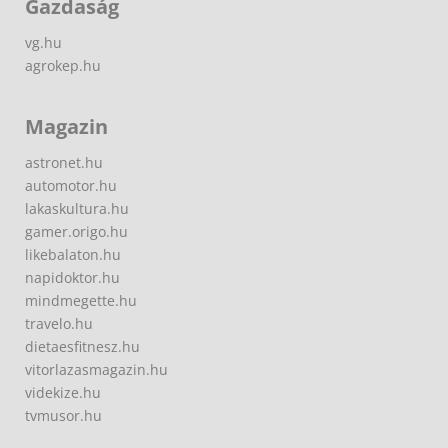
Gazdaság
vg.hu
agrokep.hu
Magazin
astronet.hu
automotor.hu
lakaskultura.hu
gamer.origo.hu
likebalaton.hu
napidoktor.hu
mindmegette.hu
travelo.hu
dietaesfitnesz.hu
vitorlazasmagazin.hu
videkize.hu
tvmusor.hu