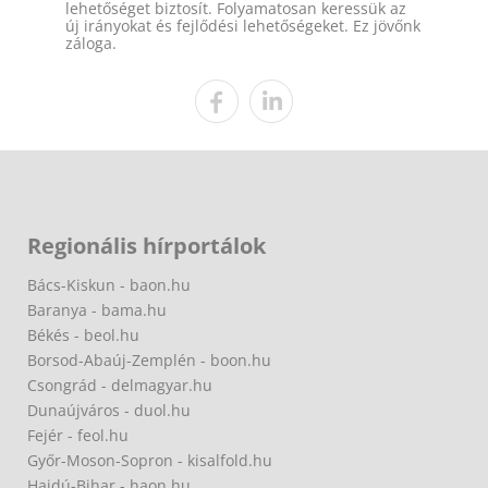
lehetőséget biztosít. Folyamatosan keressük az
új irányokat és fejlődési lehetőségeket. Ez jövőnk
záloga.
Regionális hírportálok
Bács-Kiskun - baon.hu
Baranya - bama.hu
Békés - beol.hu
Borsod-Abaúj-Zemplén - boon.hu
Csongrád - delmagyar.hu
Dunaújváros - duol.hu
Fejér - feol.hu
Győr-Moson-Sopron - kisalfold.hu
Hajdú-Bihar - haon.hu