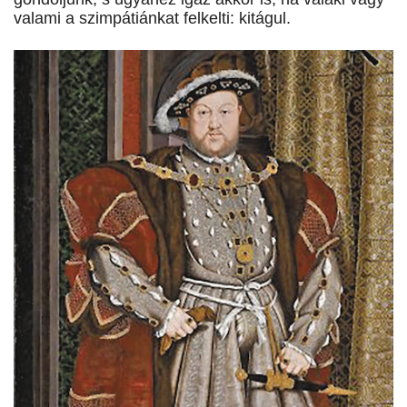
valami a szimpátiánkat felkelti: kitágul.