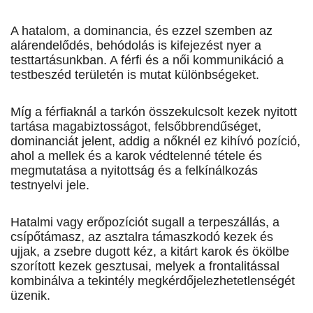
A hatalom, a dominancia, és ezzel szemben az
alárendelődés, behódolás is kifejezést nyer a
testtartásunkban. A férfi és a női kommunikáció a
testbeszéd területén is mutat különbségeket.
Míg a fér­fiaknál a tarkón összekulcsolt kezek nyitott
tartása magabiztosságot, felsőbbrendűséget,
dominanciát jelent, addig a nőknél ez kihívó pozíció,
ahol a mellek és a karok védtelenné tétele és
megmutatása a nyitottság és a felkínálkozás
testnyelvi jele.
Hatalmi vagy erőpozíciót sugall a terpeszállás, a
csípőtámasz, az asztalra támaszkodó kezek és
ujjak, a zsebre dugott kéz, a kitárt karok és ökölbe
szorított kezek gesztusai, melyek a frontalitással
kombinálva a tekintély megkérdőjelezhetetlenségét
üzenik.