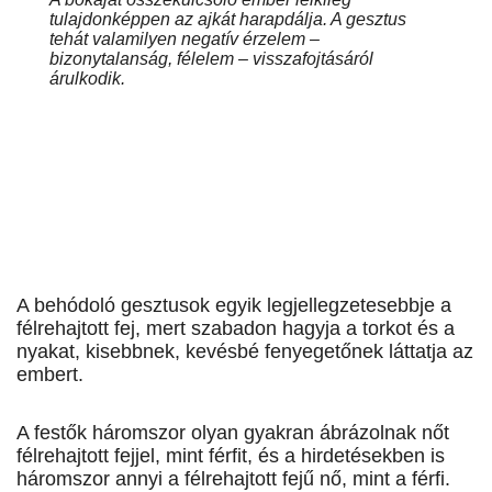
tulajdonképpen az ajkát harapdálja. A gesztus
tehát valamilyen negatív érzelem –
bizonytalanság, félelem – visszafojtásáról
árulkodik.
A behódoló gesztusok egyik legjellegzetesebbje a
félrehajtott fej, mert szabadon hagyja a torkot és a
nyakat, kisebbnek, kevésbé fenyegetőnek láttatja az
embert.
A festők háromszor olyan gyakran ábrázolnak nőt
félrehajtott fejjel, mint férfit, és a hirdetésekben is
háromszor annyi a félrehajtott fejű nő, mint a férfi.