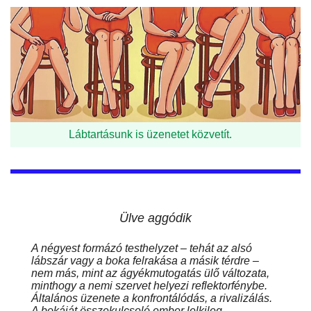
Lábtartásunk is üzenetet közvetít.
Ülve aggódik
A négyest formázó testhelyzet – tehát az alsó
lábszár vagy a boka felrakása a másik térdre –
nem más, mint az ágyékmutogatás ülő változata,
minthogy a nemi szervet helyezi reflektorfénybe.
Általános üzenete a konfrontálódás, a rivalizálás.
A bokáját összekulcsoló ember lelkileg