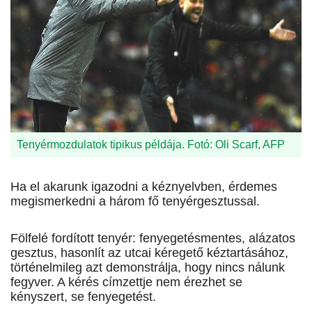
Tenyérmozdulatok tipikus példája. Fotó: Oli Scarf, AFP
Ha el akarunk igazodni a kéznyelvben, érdemes
megismerkedni a három fő tenyérgesztussal.
Fölfelé fordított tenyér: fenyegetésmentes, alázatos
gesztus, hasonlít az utcai kéregető kéztartásához,
történelmileg azt demonstrálja, hogy nincs nálunk
fegyver. A kérés címzettje nem érezhet se
kényszert, se fenyegetést.