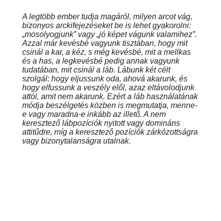
A legtöbb ember tudja magáról, milyen arcot vág,
bizonyos arckifejezéseket be is lehet gyakorolni:
„mosolyogjunk” vagy „jó képet vágunk valamihez”.
Azzal már kevésbé vagyunk tisztában, hogy mit
csinál a kar, a kéz, s még kevésbé, mit a mellkas
és a has, a legkevésbé pedig annak vagyunk
tudatában, mit csinál a láb.
Lábunk két célt
szolgál: hogy eljussunk oda, ahová akarunk, és
hogy elfussunk a veszély elől, azaz eltávolodjunk
attól, amit nem akarunk. Ezért a láb használatának
módja beszélgetés közben is megmutatja, menne-
e vagy maradna-e inkább az illető. A nem
keresztező lábpozíciók nyitott vagy domináns
attitűdre, míg a keresztező pozíciók zárkózottságra
vagy bizonytalanságra utalnak.