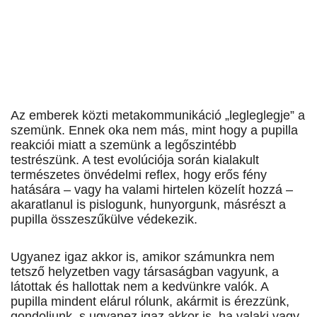
Az emberek közti metakommunikáció „legleglegje” a
szemünk. Ennek oka nem más, mint hogy a pupilla
reakciói miatt a szemünk a legőszintébb
testrészünk. A test evolúciója során kialakult
természetes önvédelmi reflex, hogy erős fény
hatására – vagy ha valami hirtelen közelít hozzá –
akaratlanul is pislogunk, hunyorgunk, másrészt a
pupilla összeszűkülve védekezik.
Ugyanez igaz akkor is, amikor számunkra nem
tetsző helyzetben vagy társaságban vagyunk, a
látottak és hallottak nem a kedvünkre valók. A
pupilla mindent elárul rólunk, akármit is érezzünk,
gondoljunk, s ugyanez igaz akkor is, ha valaki vagy