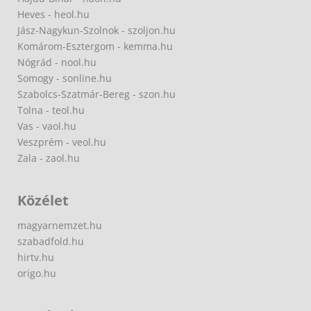
Heves - heol.hu
Jász-Nagykun-Szolnok - szoljon.hu
Komárom-Esztergom - kemma.hu
Nógrád - nool.hu
Somogy - sonline.hu
Szabolcs-Szatmár-Bereg - szon.hu
Tolna - teol.hu
Vas - vaol.hu
Veszprém - veol.hu
Zala - zaol.hu
Közélet
magyarnemzet.hu
szabadfold.hu
hirtv.hu
origo.hu