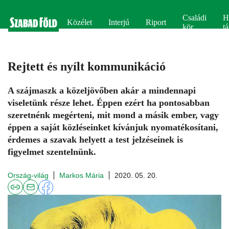
Családi
H
Közélet
Interjú
Riport
kör
tá
Rejtett és nyílt kommunikáció
A szájmaszk a közeljövőben akár a mindennapi
viseletünk része lehet. Éppen ezért ha pontosabban
szeretnénk megérteni, mit mond a másik ember, vagy
éppen a saját közléseinket kívánjuk nyomatékosítani,
érdemes a szavak helyett a test jelzéseinek is
figyelmet szentelnünk.
Ország-világ
Markos Mária
2020. 05. 20.