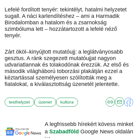
Lefelé fordított tenyér: tekintélyt, hatalmi helyzetet
sugall. A náci karlendítéshez – ami a Harmadik
Birodalomban a hatalom és a zsarnokság
szimbóluma lett – hozzátartozott a lefelé néző
tenyér.
Zárt ököl–kinyújtott mutatóujj: a leglátványosabb
gesztus. A ránk szegezett mutatóujjat nagyon
udvariatlannak és tolakodónak érezzük. Az első és
második világháború toborzási plakátján ezzel a
kéztartással személyesen szólították meg a
fiatalokat, a kiválasztottság üzenetét jelentette.
testhelyzet
üzenet
kultúra
A legfrissebb hírekért kövess minket
a
Szabadföld
Google News oldalán