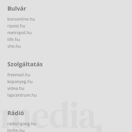
Bulvár
borsonline.hu
ripost.hu
metropol.hu
life.hu
she.hu
Szolgáltatás
freemail.hu
koponyeg.hu
videa.hu
lapcentrum.hu
Rádió
radio1gong.hu
hirfm.hu