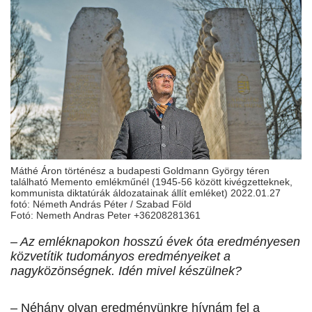
Máthé Áron történész a budapesti Goldmann György téren
található Memento emlékműnél (1945-56 között kivégzetteknek,
kommunista diktatúrák áldozatainak állít emléket) 2022.01.27
fotó: Németh András Péter / Szabad Föld
Fotó: Nemeth Andras Peter +36208281361
– Az emléknapokon hosszú évek óta eredményesen
közvetítik tudományos eredményeiket a
nagyközönségnek. Idén mivel készülnek?
– Néhány olyan eredményünkre hívnám fel a