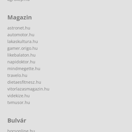
Magazin
astronet.hu
automotor.hu
lakaskultura.hu
gamer.origo.hu
likebalaton.hu
napidoktor.hu
mindmegette.hu
travelo.hu
dietaesfitnesz.hu
vitorlazasmagazin.hu
videkize.hu
tvmusor.hu
Bulvár
borsonline.hu