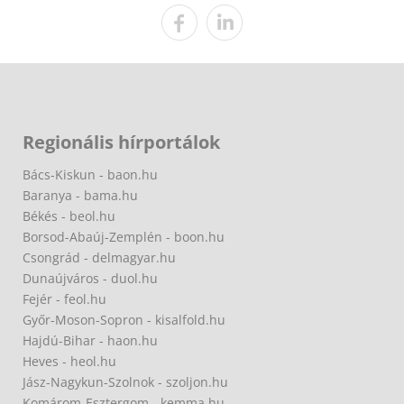
Regionális hírportálok
Bács-Kiskun - baon.hu
Baranya - bama.hu
Békés - beol.hu
Borsod-Abaúj-Zemplén - boon.hu
Csongrád - delmagyar.hu
Dunaújváros - duol.hu
Fejér - feol.hu
Győr-Moson-Sopron - kisalfold.hu
Hajdú-Bihar - haon.hu
Heves - heol.hu
Jász-Nagykun-Szolnok - szoljon.hu
Komárom-Esztergom - kemma.hu