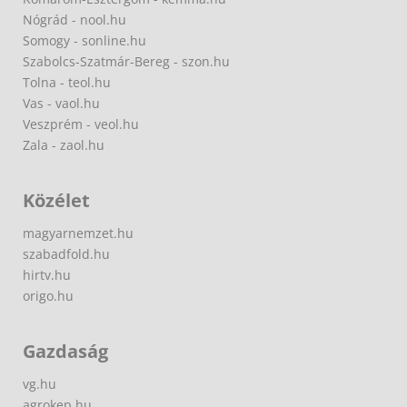
Nógrád - nool.hu
Somogy - sonline.hu
Szabolcs-Szatmár-Bereg - szon.hu
Tolna - teol.hu
Vas - vaol.hu
Veszprém - veol.hu
Zala - zaol.hu
Közélet
magyarnemzet.hu
szabadfold.hu
hirtv.hu
origo.hu
Gazdaság
vg.hu
agrokep.hu