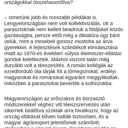
országokkal összehasonlítva?
– Ismerünk jobb és rosszabb példákat is.
Lengyelországban nem volt kollektivizálás, ott a
parasztoknak nem kellett beadniuk a földjüket közös
gazdaságba, persze ettől még a diktatúra úgy bánt
velük, mint a mesebeli gonosz mostoha az árva
gyerekkel. A fejlesztések szándékolt elmulasztása
miatt az 1970-es években súlyos élelmiszer-ellátási
gondok keletkeztek. Máshol viszont talán még
durvább volt a téeszesítés. A román kollégák az
ezredforduló óta tárják föl a tömegsírokat: erdélyi
magyarokat és románokat egyaránt meggyilkoltak,
miközben a parasztokat beverték a kolhozokba.
Magyarországon az erőszakos és borzasztó
módszerekkel véghez vitt téeszszervezés után
sikernek beállítva szoktak arra hivatkozni, hogy az
ország ellátását bőven tudták biztosítani, és a
magyar agrárexport jelentősnek számított,