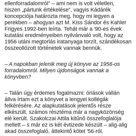
ellenforradalomról” – ami nem is volt véletlen,
hiszen „pártunk értékelése”, vagyis Kádárék
koncepciója határozta meg, hogy mi legyen a
perekben – ahogyan azt M. Kiss Sándor és Kahler
Frigyes 1992-ben leírta. Tehát már a '90-es évek
kutatási eredményeiben nyilvánvaló volt, hogy az
1956 utáni megtorlás iratanyaga torzít, szándékosan
összeollózott történetek vannak bennük.
– A napokban jelenik meg új könyve az 1956-os
forradalomról. Mi­lyen újdonságok vannak a
könyvben?
– Talán úgy érdemes fogalmazni: óriások vállán
állva írtam ezt a könyvet a lengyel kollégák
felkérésére. Az alapkutatások jelentős része
elkészült, számos résztéma már a nagyközönség
elé került. Szakolczai Attila kitűnő összefoglalója
mellett – s már ez is két évtizede készült – alig-alig
akad összefoglaló, áttekintő kötet '56-ról.