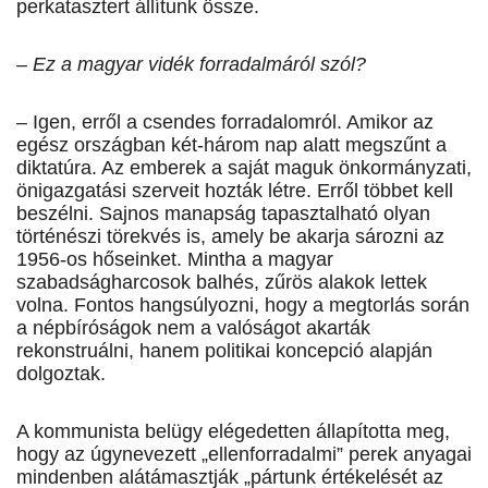
perkatasztert állítunk össze.
– Ez a magyar vidék forradalmáról szól?
– Igen, erről a csendes forradalomról. Amikor az
egész országban két-három nap alatt megszűnt a
diktatúra. Az emberek a saját maguk önkormányzati,
önigazgatási szerveit hozták létre. Erről többet kell
beszélni. Sajnos manapság tapasztalható olyan
történészi törekvés is, amely be akarja sározni az
1956-os hőseinket. Mintha a magyar
szabadságharcosok balhés, zűrös alakok lettek
volna. Fontos hangsúlyozni, hogy a megtorlás során
a népbíróságok nem a valóságot akarták
rekonstruálni, hanem politikai koncepció alapján
dolgoztak.
A kommunista belügy elégedetten állapította meg,
hogy az úgynevezett „ellenforradalmi” perek anyagai
mindenben alátámasztják „pártunk értékelését az