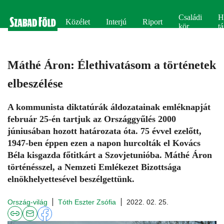
Családi
H
Közélet
Interjú
Riport
kör
tá
Máthé Áron: Élethivatásom a történetek
elbeszélése
A kommunista diktatúrák áldozatainak emléknapját
február 25-én tartjuk az Országgyűlés 2000
júniusában hozott határozata óta. 75 évvel ezelőtt,
1947-ben éppen ezen a napon hurcolták el Kovács
Béla kisgazda főtitkárt a Szovjetunióba. Máthé Áron
történésszel, a Nemzeti Emlékezet Bizottsága
elnökhelyettesével beszélgettünk.
Ország-világ
Tóth Eszter Zsófia
2022. 02. 25.