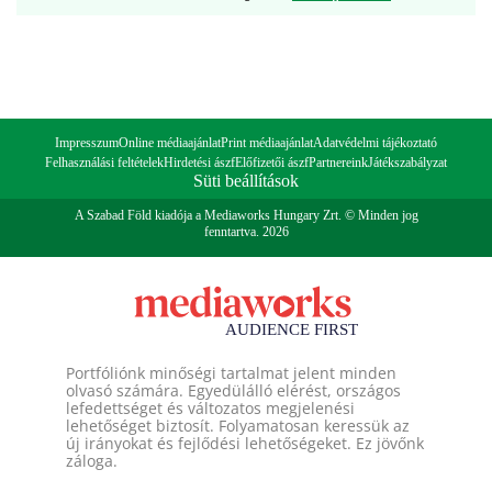
Impresszum
Online médiaajánlat
Print médiaajánlat
Adatvédelmi tájékoztató
Felhasználási feltételek
Hirdetési ászf
Előfizetői ászf
Partnereink
Játékszabályzat
Süti beállítások
A Szabad Föld kiadója a Mediaworks Hungary Zrt. © Minden jog
fenntartva. 2026
Portfóliónk minőségi tartalmat jelent minden
olvasó számára. Egyedülálló elérést, országos
lefedettséget és változatos megjelenési
lehetőséget biztosít. Folyamatosan keressük az
új irányokat és fejlődési lehetőségeket. Ez jövőnk
záloga.