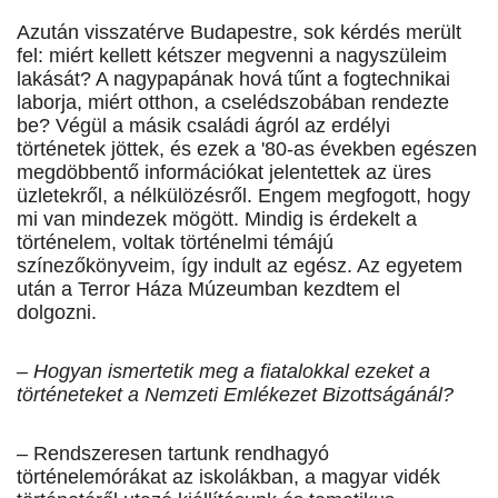
Az­után visszatérve Budapestre, sok kérdés merült
fel: miért kellett kétszer megvenni a nagyszüleim
lakását? A nagypapának hová tűnt a fogtechnikai
laborja, miért otthon, a cselédszobában rendezte
be? Végül a másik családi ágról az erdélyi
történetek jöttek, és ezek a '80-as években egészen
megdöbbentő információkat jelentettek az üres
üzletekről, a nélkülözésről. En­gem megfogott, hogy
mi van mindezek mögött. Mindig is érdekelt a
történelem, voltak történelmi témájú
színezőkönyveim, így indult az egész. Az egyetem
után a Terror Háza Múzeumban kezdtem el
dolgozni.
– Hogyan ismertetik meg a fiatalokkal ezeket a
történeteket a Nemzeti Emlékezet Bizottságánál?
– Rendszeresen tartunk rendhagyó
történelemórákat az iskolákban, a magyar vidék