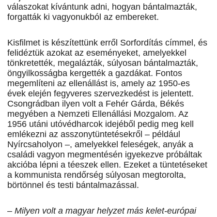
válaszokat kívántunk adni, hogyan bántalmazták,
forgatták ki vagyonukból az embereket.
Kisfilmet is készítettünk erről Sorfordítás címmel, és
felidéztük azokat az eseményeket, amelyekkel
tönkretették, megalázták, súlyosan bántalmazták,
öngyilkosságba kergették a gazdákat. Fontos
megemlíteni az ellenállást is, amely az 1950-es
évek elején fegyveres szervezkedést is jelentett.
Csongrádban ilyen volt a Fehér Gárda, Békés
megyében a Nemzeti Ellenállási Mozgalom. Az
1956 utáni utóvédharcok idejéből pedig meg kell
emlékezni az asszonytüntetésekről – például
Nyírcsaholyon –, amelyekkel feleségek, anyák a
családi vagyon megmentésén igyekezve próbáltak
akcióba lépni a téeszek ellen. Ezeket a tüntetéseket
a kommunista rendőrség súlyosan megtorolta,
börtönnel és testi bántalmazással.
– Milyen volt a magyar helyzet más kelet-európai