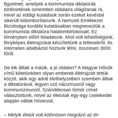
figyelmet, amelyek a kommunista diktatúrák
történetének ismeretlen oldalaira világítanak rá,
mivel az eddigi kutatások során ezeket kevésbé
sikerült kidomborítanunk. A Nemzeti Emlékezet
Bizottsága korábbi kutatásaiban megneveztük a
kommunista diktatúra hatalombirtokosait. Ez
törvényben előírt feladatunk. Ahol volt lehetőségünk,
fényképes életrajzokat készítettünk a tettesekről, és
internetes adatbázist hoztunk létre, összesen 3000
főről.
De kik álltak a másik, a jó oldalon? A Magyar Hősök
című kötetünkben olyan emberek életrajzait tettük
közzé, akik egy adott élethelyzetben szemben álltak
a diktatúrával, legyen szó nácizmusról vagy
kommunizmusról. Szándékosan tömör címet
választottunk, mivel az életutak egy-egy cselekedet
alapján váltak hősiessé.
– Melyik életút volt különösen megrázó az ön