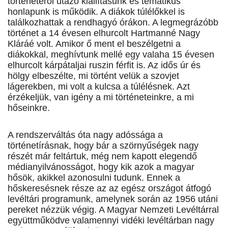
történetéről utazó kiállításunk és tematikus
honlapunk is működik. A diákok túlélőkkel is
találkozhattak a rendhagyó órákon. A legmegrázóbb
történet a 14 évesen elhurcolt Hartmanné Nagy
Kláráé volt. Amikor ő ment el beszélgetni a
diákokkal, meghívtunk mellé egy valaha 15 évesen
elhurcolt kárpátaljai ruszin férfit is. Az idős úr és
hölgy elbeszélte, mi történt velük a szovjet
lágerekben, mi volt a kulcsa a túlélésnek. Azt
érzékeljük, van igény a mi történeteinkre, a mi
hőseinkre.
A rendszerváltás óta nagy adóssága a
történetírásnak, hogy bár a szörnyűségek nagy
részét már feltártuk, még nem kapott elegendő
médianyilvánosságot, hogy kik azok a magyar
hősök, akikkel azonosulni tudunk. Ennek a
hőskeresésnek része az az egész országot átfogó
levéltári programunk, amelynek során az 1956 utáni
pereket nézzük végig. A Magyar Nemzeti Levéltárral
együttműködve valamennyi vidéki levéltárban nagy