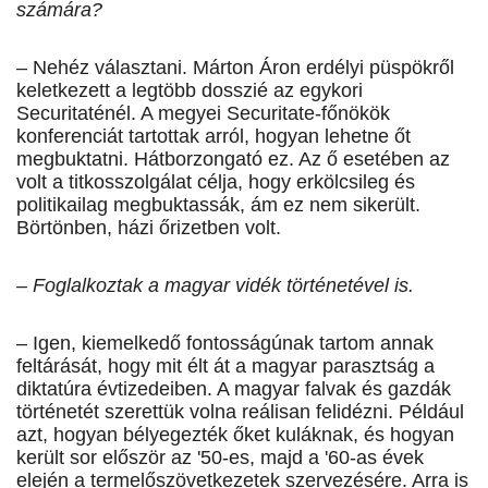
számára?
– Nehéz választani. Márton Áron erdélyi püspökről
keletkezett a legtöbb dosszié az egykori
Securitaténél. A megyei Securitate-főnökök
konferenciát tartottak arról, hogyan lehetne őt
megbuktatni. Hátborzongató ez. Az ő esetében az
volt a titkosszolgálat célja, hogy erkölcsileg és
politikailag megbuktassák, ám ez nem sikerült.
Börtönben, házi őrizetben volt.
– Foglalkoztak a magyar vidék történetével is.
– Igen, kiemelkedő fontosságúnak tartom annak
feltárását, hogy mit élt át a magyar parasztság a
diktatúra évtizedeiben. A magyar falvak és gazdák
történetét szerettük volna reálisan felidézni. Például
azt, hogyan bélyegezték őket kuláknak, és hogyan
került sor először az '50-es, majd a '60-as évek
elején a termelőszövetkezetek szervezésére. Arra is