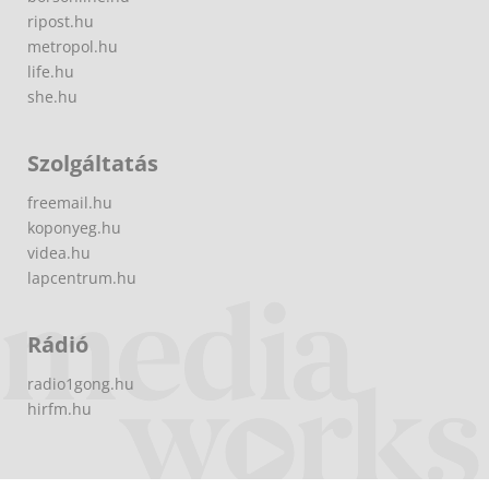
ripost.hu
metropol.hu
life.hu
she.hu
Szolgáltatás
freemail.hu
koponyeg.hu
videa.hu
lapcentrum.hu
Rádió
radio1gong.hu
hirfm.hu