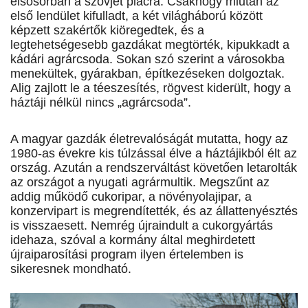
elsősorban a szovjet piacra. Csakhogy miután az
első lendület kifulladt, a két világháború között
képzett szakértők kiöregedtek, és a
legtehetségesebb gazdákat megtörték, kipukkadt a
kádári agrárcsoda. Sokan szó szerint a városokba
menekültek, gyárakban, építkezéseken dolgoztak.
Alig zajlott le a téeszesítés, rögvest kiderült, hogy a
háztáji nélkül nincs „agrárcsoda”.
A magyar gazdák életrevalóságát mutatta, hogy az
1980-as évekre kis túlzással élve a háztájikból élt az
ország. Az­után a rendszerváltást követően letarolták
az országot a nyugati agrármultik. Megszűnt az
addig működő cukoripar, a növényolajipar, a
konzervipart is megrendítették, és az állattenyésztés
is visszaesett. Nemrég újraindult a cukorgyártás
idehaza, szóval a kormány által meghirdetett
újraiparosítási program ilyen értelemben is
sikeresnek mondható.