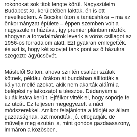
rokonokat sok titok lengte körül. Nagyszüleim
Budapest XI. kerületében laktak, én is ott
nevelkedtem. A Bocskai úton a tanácsháza – ma az
önkormányzat épülete – éppen szemben volt a
nagyszüleim házával, így premier plánban nézték,
ahogyan a forradalmárok leverik a vörös csillagot az
1956-os forradalom alatt. Ezt gyakran emlegették,
és azt is, hogy két szovjet tank pont az ő házukra
szegezte ágyúcsövét.
Másfelől Solton, ahova szintén családi szálak
kötnek, pél­dául órákon át bundában állították a
kályha mellé azokat, akik nem akarták aláírni a
belépési nyilatkozatot a téeszbe. Dédanyám a
kuláklistára került. Éjfélkor vitték el, hogy söpörje fel
az utcát. Ez teljesen megegyezett a náci
módszerekkel. Amikor felajánlotta a földjét az állami
gazdaságnak, azt mondták, jó, elfogadják, de
művelje meg ezután is, mint gondos gazdaasszony,
immáron a közösben.